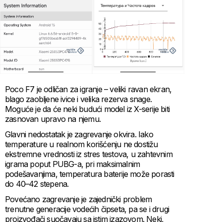
Poco F7 je odličan za igranje – veliki ravan ekran,
blago zaobljene ivice i velika rezerva snage.
Moguće je da će neki budući model iz X-serije biti
zasnovan upravo na njemu.
Glavni nedostatak je zagrevanje okvira. Iako
temperature u realnom korišćenju ne dostižu
ekstremne vrednosti iz stres testova, u zahtevnim
igrama poput PUBG-a, pri maksimalnim
podešavanjima, temperatura baterije može porasti
do 40–42 stepena.
Povećano zagrevanje je zajednički problem
trenutne generacije vodećih čipseta, pa se i drugi
proizvođači suočavaju sa istim izazovom. Neki,