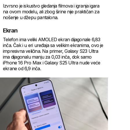
Izvrsno je iskustvo gledanja filmova i igranja igara
na ovom modelu, ali zbog širine nije praktičan za
nošenje u džepu pantalona.
Ekran
Telefon ima veliki AMOLED ekran dijagonale 6,83
inča. Čak i u eri uređaja sa velikim ekranima, ovo je
impresivna veličina. Na primer, Galaxy S23 Ultra
ima dijagonalu manju za 0,03 inča, dok samo
iPhone 16 Pro Max i Galaxy S25 Ultra nude veće
ekrane od 6,9 inča.