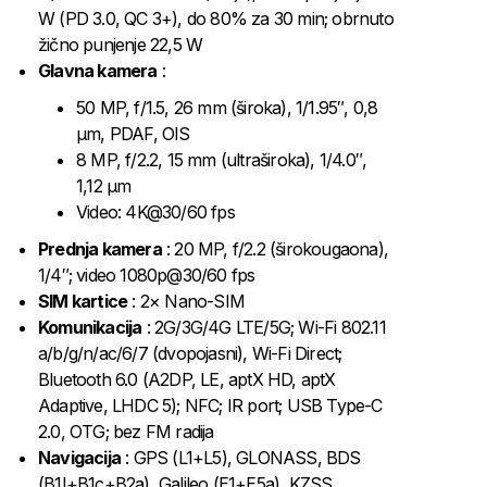
W (PD 3.0, QC 3+), do 80% za 30 min; obrnuto
žično punjenje 22,5 W
Glavna kamera
:
50 MP, f/1.5, 26 mm (široka), 1/1.95″, 0,8
µm, PDAF, OIS
8 MP, f/2.2, 15 mm (ultraširoka), 1/4.0″,
1,12 µm
Video: 4K@30/60 fps
Prednja kamera
: 20 MP, f/2.2 (širokougaona),
1/4″; video 1080p@30/60 fps
SIM kartice
: 2× Nano-SIM
Komunikacija
: 2G/3G/4G LTE/5G; Wi-Fi 802.11
a/b/g/n/ac/6/7 (dvopojasni), Wi-Fi Direct;
Bluetooth 6.0 (A2DP, LE, aptX HD, aptX
Adaptive, LHDC 5); NFC; IR port; USB Type-C
2.0, OTG; bez FM radija
Navigacija
: GPS (L1+L5), GLONASS, BDS
(B1I+B1c+B2a), Galileo (E1+E5a), KZSS