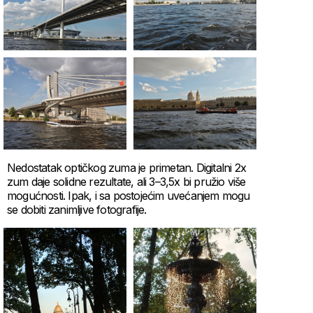
Nedostatak optičkog zuma je primetan. Digitalni 2x
zum daje solidne rezultate, ali 3–3,5x bi pružio više
mogućnosti. Ipak, i sa postojećim uvećanjem mogu
se dobiti zanimljive fotografije.