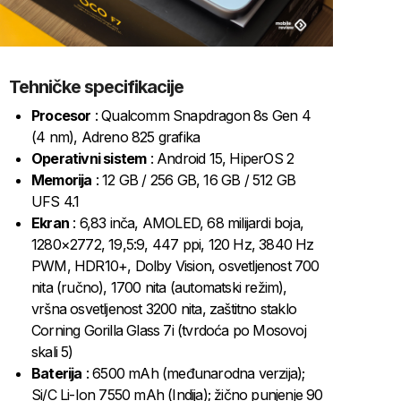
Tehničke specifikacije
Procesor
: Qualcomm Snapdragon 8s Gen 4
(4 nm), Adreno 825 grafika
Operativni sistem
: Android 15, HiperOS 2
Memorija
: 12 GB / 256 GB, 16 GB / 512 GB
UFS 4.1
Ekran
: 6,83 inča, AMOLED, 68 milijardi boja,
1280×2772, 19,5:9, 447 ppi, 120 Hz, 3840 Hz
PWM, HDR10+, Dolby Vision, osvetljenost 700
nita (ručno), 1700 nita (automatski režim),
vršna osvetljenost 3200 nita, zaštitno staklo
Corning Gorilla Glass 7i (tvrdoća po Mosovoj
skali 5)
Baterija
: 6500 mAh (međunarodna verzija);
Si/C Li-Ion 7550 mAh (Indija); žično punjenje 90