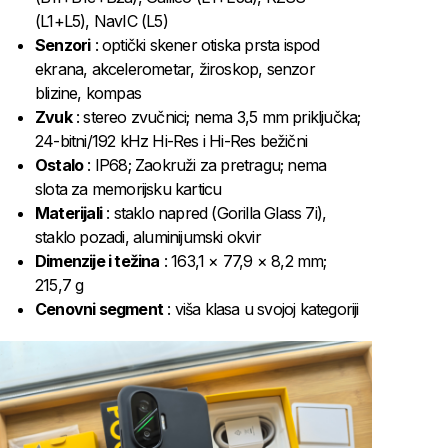
(L1+L5), NavIC (L5)
Senzori
: optički skener otiska prsta ispod
ekrana, akcelerometar, žiroskop, senzor
blizine, kompas
Zvuk
: stereo zvučnici; nema 3,5 mm priključka;
24-bitni/192 kHz Hi-Res i Hi-Res bežični
Ostalo
: IP68; Zaokruži za pretragu; nema
slota za memorijsku karticu
Materijali
: staklo napred (Gorilla Glass 7i),
staklo pozadi, aluminijumski okvir
Dimenzije i težina
: 163,1 × 77,9 × 8,2 mm;
215,7 g
Cenovni segment
: viša klasa u svojoj kategoriji