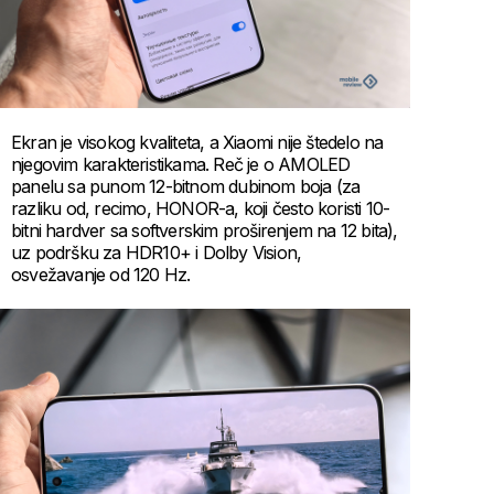
Ekran je visokog kvaliteta, a Xiaomi nije štedelo na
njegovim karakteristikama. Reč je o AMOLED
panelu sa punom 12-bitnom dubinom boja (za
razliku od, recimo, HONOR-a, koji često koristi 10-
bitni hardver sa softverskim proširenjem na 12 bita),
uz podršku za HDR10+ i Dolby Vision,
osvežavanje od 120 Hz.