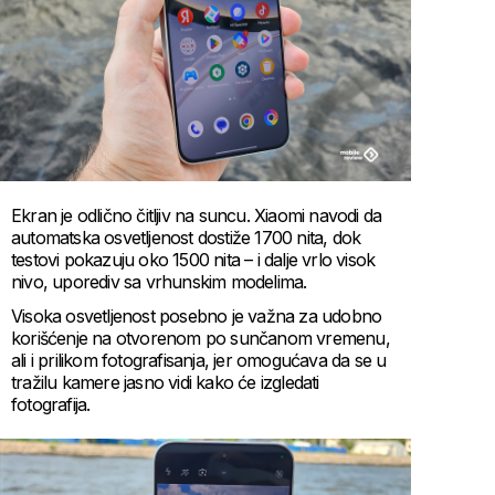
Ekran je odlično čitljiv na suncu. Xiaomi navodi da
automatska osvetljenost dostiže 1700 nita, dok
testovi pokazuju oko 1500 nita – i dalje vrlo visok
nivo, uporediv sa vrhunskim modelima.
Visoka osvetljenost posebno je važna za udobno
korišćenje na otvorenom po sunčanom vremenu,
ali i prilikom fotografisanja, jer omogućava da se u
tražilu kamere jasno vidi kako će izgledati
fotografija.