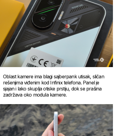
Oblast kamere ima blagi sajberpank utisak, sličan
rešenjima viđenim kod Infinix telefona. Panel je
sjajan i lako skuplja otiske prstiju, dok se prašina
zadržava oko modula kamere.