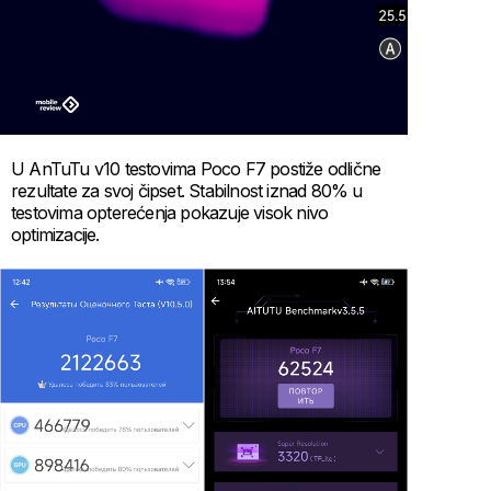
U AnTuTu v10 testovima Poco F7 postiže odlične
rezultate za svoj čipset. Stabilnost iznad 80% u
testovima opterećenja pokazuje visok nivo
optimizacije.