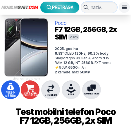
MOBILNI
SVET
.COM
PRETRAGA
Poco
F7
12GB, 256GB, 2x
SIM
2025
2025
. godina
6.83
"
OLED
120
Hz
,
90.2
% body
Snapdragon 8s Gen 4, Android 15
RAM
12
GB
,
INT
256
GB
,
EXT
nema
⚡
90
W,
6500
mAh
2
kamer
e
, max
50
MP
slika: gsmarena.com
PRODAJ
KUPOVINA
KOMENTARI
OVAJ
TEST
UPOREDI
SPECIFIKACIJA
MOBILNI
Test mobilni telefon
Poco
F7 12GB, 256GB, 2x SIM