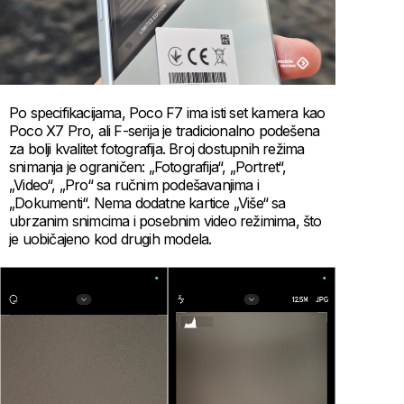
Po specifikacijama, Poco F7 ima isti set kamera kao
Poco X7 Pro, ali F-serija je tradicionalno podešena
za bolji kvalitet fotografija. Broj dostupnih režima
snimanja je ograničen: „Fotografija“, „Portret“,
„Video“, „Pro“ sa ručnim podešavanjima i
„Dokumenti“. Nema dodatne kartice „Više“ sa
ubrzanim snimcima i posebnim video režimima, što
je uobičajeno kod drugih modela.