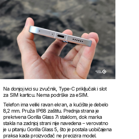
Na donjoj ivici su zvučnik, Type-C priključak i slot
za SIM karticu. Nema podrške za eSIM.
Telefon ima veliki ravan ekran, a kućište je debelo
8,2 mm. Pruža IP68 zaštitu. Prednja strana je
prekrivena Gorilla Glass 7i staklom, dok marka
stakla na zadnjoj strani nije navedena – verovatno
je u pitanju Gorilla Glass 5, što je postala uobičajena
praksa kada proizvođač ne precizira model.