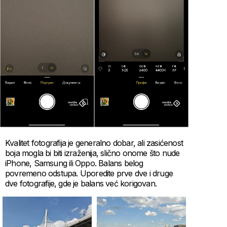
Kvalitet fotografija je generalno dobar, ali zasićenost
boja mogla bi biti izraženija, slično onome što nude
iPhone, Samsung ili Oppo. Balans belog
povremeno odstupa. Uporedite prve dve i druge
dve fotografije, gde je balans već korigovan.