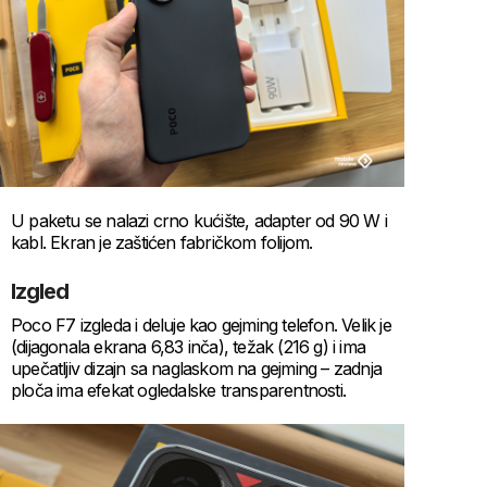
U paketu se nalazi crno kućište, adapter od 90 W i
kabl. Ekran je zaštićen fabričkom folijom.
Izgled
Poco F7 izgleda i deluje kao gejming telefon. Velik je
(dijagonala ekrana 6,83 inča), težak (216 g) i ima
upečatljiv dizajn sa naglaskom na gejming – zadnja
ploča ima efekat ogledalske transparentnosti.