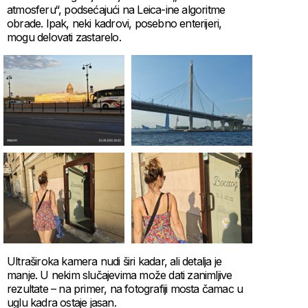
atmosferu“, podsećajući na Leica-ine algoritme
obrade. Ipak, neki kadrovi, posebno enterijeri,
mogu delovati zastarelo.
Ultraširoka kamera nudi širi kadar, ali detalja je
manje. U nekim slučajevima može dati zanimljive
rezultate – na primer, na fotografiji mosta čamac u
uglu kadra ostaje jasan.