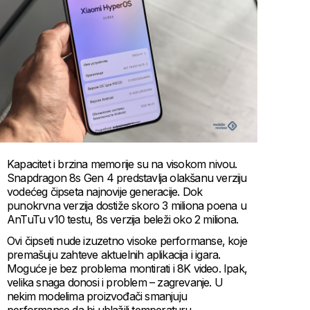
Kapacitet i brzina memorije su na visokom nivou.
Snapdragon 8s Gen 4 predstavlja olakšanu verziju
vodećeg čipseta najnovije generacije. Dok
punokrvna verzija dostiže skoro 3 miliona poena u
AnTuTu v10 testu, 8s verzija beleži oko 2 miliona.
Ovi čipseti nude izuzetno visoke performanse, koje
premašuju zahteve aktuelnih aplikacija i igara.
Moguće je bez problema montirati i 8K video. Ipak,
velika snaga donosi i problem – zagrevanje. U
nekim modelima proizvođači smanjuju
performanse da bi ublažili temperaturu.