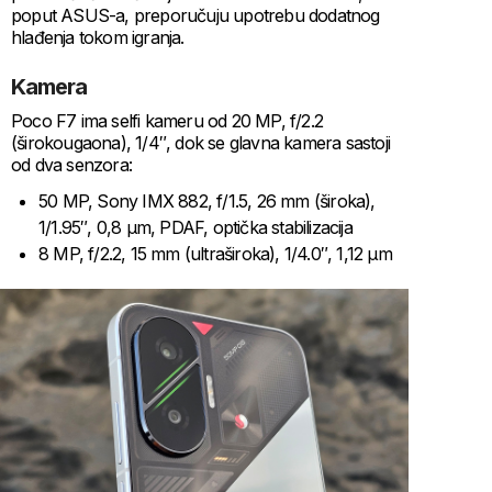
poput ASUS-a, preporučuju upotrebu dodatnog
hlađenja tokom igranja.
Kamera
Poco F7 ima selfi kameru od 20 MP, f/2.2
(širokougaona), 1/4″, dok se glavna kamera sastoji
od dva senzora:
50 MP, Sony IMX 882, f/1.5, 26 mm (široka),
1/1.95″, 0,8 µm, PDAF, optička stabilizacija
8 MP, f/2.2, 15 mm (ultraširoka), 1/4.0″, 1,12 µm