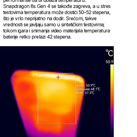
Snapdragon 8s Gen 4 se takođe zagreva, a u stres
testovima temperatura može dostići 50–52 stepena,
što je vrlo neprijatno na dodir. Srećom, takve
vrednosti se javljaju samo u sintetičkim testovima;
tokom igara i snimanja video materijala temperatura
baterije retko prelazi 42 stepena.