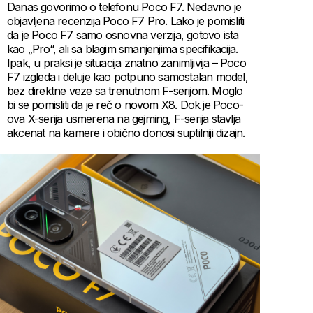
Danas govorimo o telefonu Poco F7. Nedavno je
objavljena recenzija Poco F7 Pro. Lako je pomisliti
da je Poco F7 samo osnovna verzija, gotovo ista
kao „Pro“, ali sa blagim smanjenjima specifikacija.
Ipak, u praksi je situacija znatno zanimljivija – Poco
F7 izgleda i deluje kao potpuno samostalan model,
bez direktne veze sa trenutnom F-serijom. Moglo
bi se pomisliti da je reč o novom X8. Dok je Poco-
ova X-serija usmerena na gejming, F-serija stavlja
akcenat na kamere i obično donosi suptilniji dizajn.