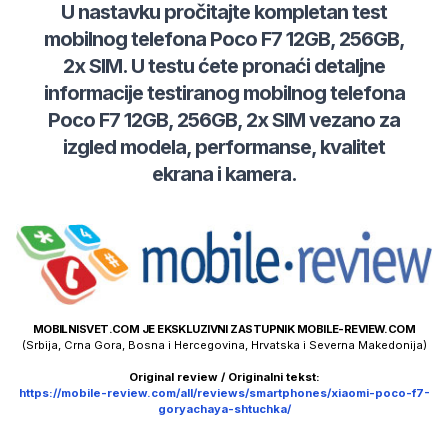
U nastavku pročitajte kompletan test
mobilnog telefona
Poco
F7 12GB, 256GB,
2x SIM
. U testu ćete pronaći detaljne
informacije testiranog mobilnog telefona
Poco
F7 12GB, 256GB, 2x SIM
vezano za
izgled modela, performanse, kvalitet
ekrana i kamera.
MOBILNISVET.COM JE EKSKLUZIVNI ZASTUPNIK MOBILE-REVIEW.COM
(Srbija, Crna Gora, Bosna i Hercegovina, Hrvatska i Severna Makedonija)
Original review / Originalni tekst:
https://mobile-review.com/all/reviews/smartphones/xiaomi-poco-f7-
goryachaya-shtuchka/