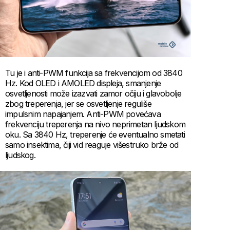
Tu je i anti-PWM funkcija sa frekvencijom od 3840
Hz. Kod OLED i AMOLED displeja, smanjenje
osvetljenosti može izazvati zamor očiju i glavobolje
zbog treperenja, jer se osvetljenje reguliše
impulsnim napajanjem. Anti-PWM povećava
frekvenciju treperenja na nivo neprimetan ljudskom
oku. Sa 3840 Hz, treperenje će eventualno smetati
samo insektima, čiji vid reaguje višestruko brže od
ljudskog.