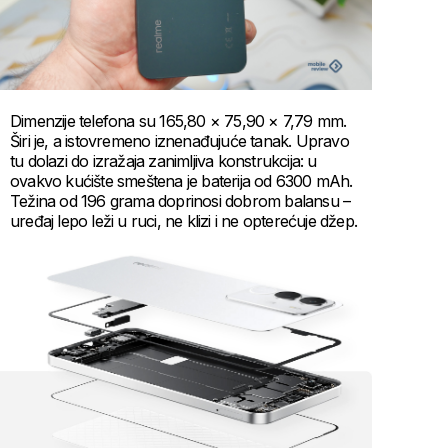
Dimenzije telefona su 165,80 × 75,90 × 7,79 mm.
Širi je, a istovremeno iznenađujuće tanak. Upravo
tu dolazi do izražaja zanimljiva konstrukcija: u
ovakvo kućište smeštena je baterija od 6300 mAh.
Težina od 196 grama doprinosi dobrom balansu –
uređaj lepo leži u ruci, ne klizi i ne opterećuje džep.