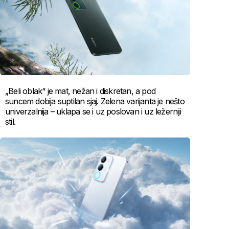
„Beli oblak“ je mat, nežan i diskretan, a pod
suncem dobija suptilan sjaj. Zelena varijanta je nešto
univerzalnija – uklapa se i uz poslovan i uz ležerniji
stil.