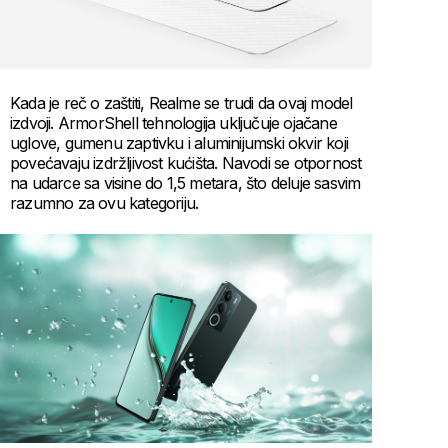
Kada je reč o zaštiti, Realme se trudi da ovaj model
izdvoji. ArmorShell tehnologija uključuje ojačane
uglove, gumenu zaptivku i aluminijumski okvir koji
povećavaju izdržljivost kućišta. Navodi se otpornost
na udarce sa visine do 1,5 metara, što deluje sasvim
razumno za ovu kategoriju.