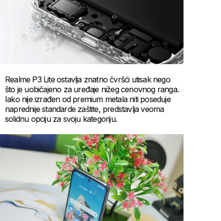
Realme P3 Lite ostavlja znatno čvršći utisak nego
što je uobičajeno za uređaje nižeg cenovnog ranga.
Iako nije izrađen od premium metala niti poseduje
naprednije standarde zaštite, predstavlja veoma
solidnu opciju za svoju kategoriju.