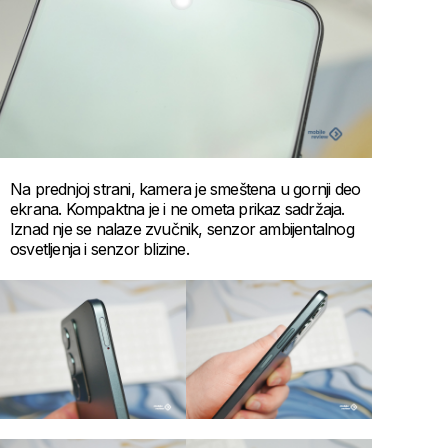
Na prednjoj strani, kamera je smeštena u gornji deo
ekrana. Kompaktna je i ne ometa prikaz sadržaja.
Iznad nje se nalaze zvučnik, senzor ambijentalnog
osvetljenja i senzor blizine.