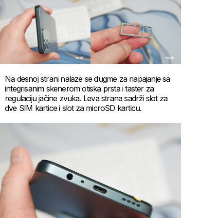
Na desnoj strani nalaze se dugme za napajanje sa
integrisanim skenerom otiska prsta i taster za
regulaciju jačine zvuka. Leva strana sadrži slot za
dve SIM kartice i slot za microSD karticu.