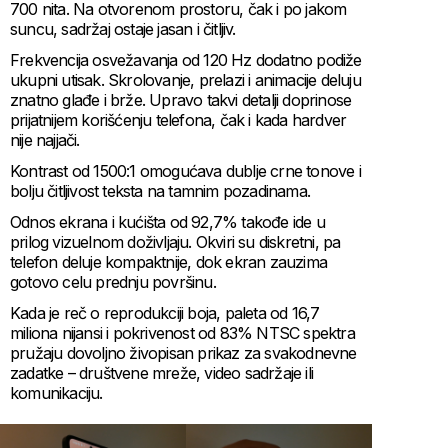
700 nita. Na otvorenom prostoru, čak i po jakom
suncu, sadržaj ostaje jasan i čitljiv.
Frekvencija osvežavanja od 120 Hz dodatno podiže
ukupni utisak. Skrolovanje, prelazi i animacije deluju
znatno glađe i brže. Upravo takvi detalji doprinose
prijatnijem korišćenju telefona, čak i kada hardver
nije najjači.
Kontrast od 1500:1 omogućava dublje crne tonove i
bolju čitljivost teksta na tamnim pozadinama.
Odnos ekrana i kućišta od 92,7% takođe ide u
prilog vizuelnom doživljaju. Okviri su diskretni, pa
telefon deluje kompaktnije, dok ekran zauzima
gotovo celu prednju površinu.
Kada je reč o reprodukciji boja, paleta od 16,7
miliona nijansi i pokrivenost od 83% NTSC spektra
pružaju dovoljno živopisan prikaz za svakodnevne
zadatke – društvene mreže, video sadržaje ili
komunikaciju.