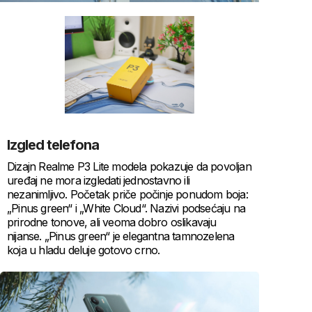
Izgled telefona
Dizajn Realme P3 Lite modela pokazuje da povoljan
uređaj ne mora izgledati jednostavno ili
nezanimljivo. Početak priče počinje ponudom boja:
„Pinus green“ i „White Cloud“. Nazivi podsećaju na
prirodne tonove, ali veoma dobro oslikavaju
nijanse. „Pinus green“ je elegantna tamnozelena
koja u hladu deluje gotovo crno.