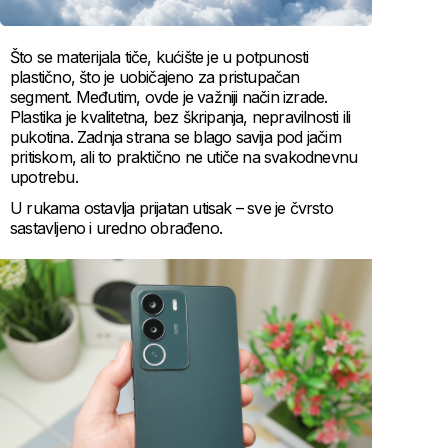
Što se materijala tiče, kućište je u potpunosti
plastično, što je uobičajeno za pristupačan
segment. Međutim, ovde je važniji način izrade.
Plastika je kvalitetna, bez škripanja, nepravilnosti ili
pukotina. Zadnja strana se blago savija pod jačim
pritiskom, ali to praktično ne utiče na svakodnevnu
upotrebu.
U rukama ostavlja prijatan utisak – sve je čvrsto
sastavljeno i uredno obrađeno.