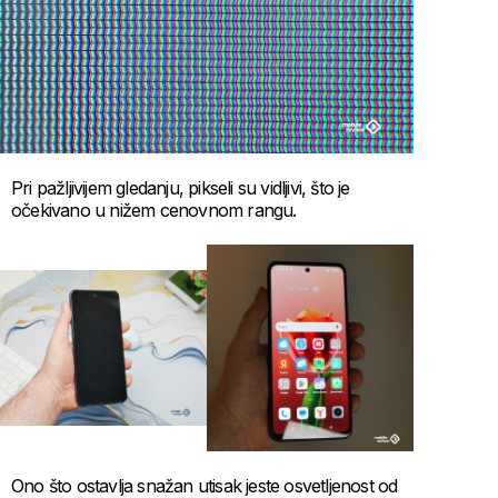
Pri pažljivijem gledanju, pikseli su vidljivi, što je
očekivano u nižem cenovnom rangu.
Ono što ostavlja snažan utisak jeste osvetljenost od