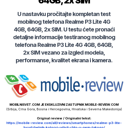
64GB, 2x SIM
U nastavku pročitajte kompletan test
mobilnog telefona
Realme
P3 Lite 4G
4GB, 64GB, 2x SIM
. U testu ćete pronaći
detaljne informacije testiranog mobilnog
telefona
Realme
P3 Lite 4G 4GB, 64GB,
2x SIM
vezano za izgled modela,
performanse, kvalitet ekrana i kamera.
MOBILNISVET.COM JE EKSKLUZIVNI ZASTUPNIK MOBILE-REVIEW.COM
(Srbija, Crna Gora, Bosna i Hercegovina, Hrvatska i Severna Makedonija)
Original review / Originalni tekst:
https://mobile-review.com/all/reviews/smartphones/realme-p3-lite-
byudzhetnik-kotoryj-udivil-chto-v-nem-takogo/