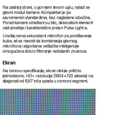
Na zadnjoj strani, u gornjem levom uglu, nalazi se
glavni modul kamere. Kompaktan je po
savremenim standardima, bez naglašene izbočine.
Pored kamere smešteni su blic, dekorativni element
radi simetrije i karakteristični prsten Pulse Light-a.
Uređaj nema sekundarni mikrofon za poništavanje
buke, ali se navodi da kombinacija glavnog
mikrofona i algoritama veštačke inteligencije
omogućava dobro filtriranje neželjenih zvukova.
Ekran
Na osnovu specifikacija, ekran deluje prilično
jednostavno. HD+ rezolucija (1604×720 piksela) na
dijagonali od 6,67 inča spada u osnovni segment.