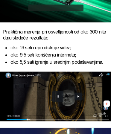
Praktična merenja pri osvetljenosti od oko 300 nita
daju sledeće rezultate:
oko 13 sati reprodukcije videa;
oko 9,5 sati korišćenja interneta;
oko 5,5 sati igranja u srednjim podešavanjima.