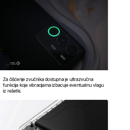
Za čišćenje zvučnika dostupna je ultrazvučna
funkcija koja vibracijama izbacuje eventualnu vlagu
iz rešetki.