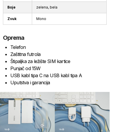
Boje
zelena, bela
Zvuk
Mono
Oprema
Telefon
Zaštitna futrola
Štipaljka za ležište SIM kartice
Punjač od 15W
USB kabl tipa C na USB kabl tipa A
Uputstva i garancija