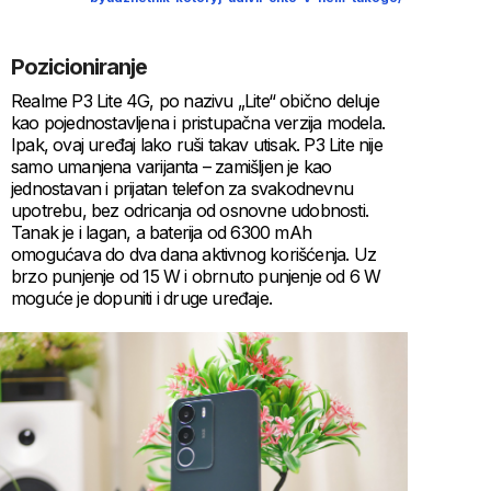
Pozicioniranje
Realme P3 Lite 4G, po nazivu „Lite“ obično deluje
kao pojednostavljena i pristupačna verzija modela.
Ipak, ovaj uređaj lako ruši takav utisak. P3 Lite nije
samo umanjena varijanta – zamišljen je kao
jednostavan i prijatan telefon za svakodnevnu
upotrebu, bez odricanja od osnovne udobnosti.
Tanak je i lagan, a baterija od 6300 mAh
omogućava do dva dana aktivnog korišćenja. Uz
brzo punjenje od 15 W i obrnuto punjenje od 6 W
moguće je dopuniti i druge uređaje.