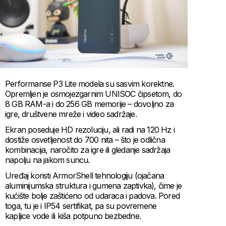
Performanse P3 Lite modela su sasvim korektne.
Opremljen je osmojezgarnim UNISOC čipsetom, do
8 GB RAM-a i do 256 GB memorije – dovoljno za
igre, društvene mreže i video sadržaje.
Ekran poseduje HD rezoluciju, ali radi na 120 Hz i
dostiže osvetljenost do 700 nita – što je odlična
kombinacija, naročito za igre ili gledanje sadržaja
napolju na jakom suncu.
Uređaj koristi ArmorShell tehnologiju (ojačana
aluminijumska struktura i gumena zaptivka), čime je
kućište bolje zaštićeno od udaraca i padova. Pored
toga, tu je i IP54 sertifikat, pa su povremene
kapljice vode ili kiša potpuno bezbedne.