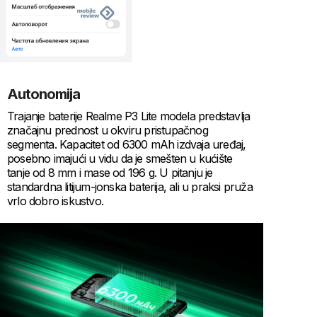
Autonomija
Trajanje baterije Realme P3 Lite modela predstavlja
značajnu prednost u okviru pristupačnog
segmenta. Kapacitet od 6300 mAh izdvaja uređaj,
posebno imajući u vidu da je smešten u kućište
tanje od 8 mm i mase od 196 g. U pitanju je
standardna litijum-jonska baterija, ali u praksi pruža
vrlo dobro iskustvo.