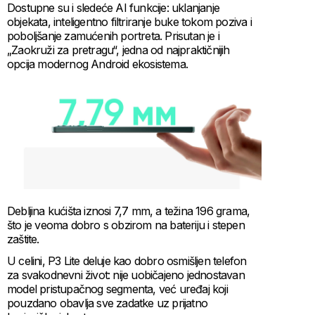
Dostupne su i sledeće AI funkcije: uklanjanje
objekata, inteligentno filtriranje buke tokom poziva i
poboljšanje zamućenih portreta. Prisutan je i
„Zaokruži za pretragu“, jedna od najpraktičnijih
opcija modernog Android ekosistema.
Debljina kućišta iznosi 7,7 mm, a težina 196 grama,
što je veoma dobro s obzirom na bateriju i stepen
zaštite.
U celini, P3 Lite deluje kao dobro osmišljen telefon
za svakodnevni život: nije uobičajeno jednostavan
model pristupačnog segmenta, već uređaj koji
pouzdano obavlja sve zadatke uz prijatno