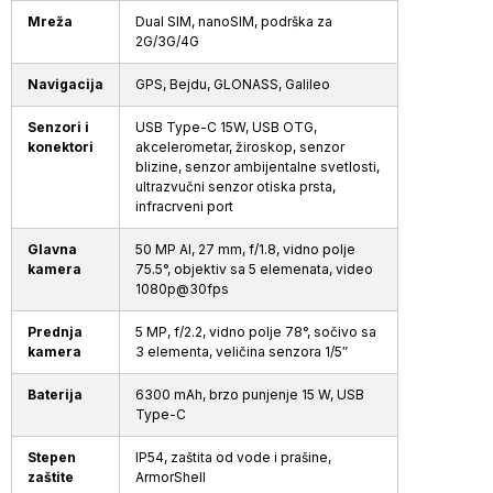
Mreža
Dual SIM, nanoSIM, podrška za
2G/3G/4G
Navigacija
GPS, Bejdu, GLONASS, Galileo
Senzori i
USB Type-C 15W, USB OTG,
konektori
akcelerometar, žiroskop, senzor
blizine, senzor ambijentalne svetlosti,
ultrazvučni senzor otiska prsta,
infracrveni port
Glavna
50 MP AI, 27 mm, f/1.8, vidno polje
kamera
75.5°, objektiv sa 5 elemenata, video
1080p@30fps
Prednja
5 MP, f/2.2, vidno polje 78°, sočivo sa
kamera
3 elementa, veličina senzora 1/5″
Baterija
6300 mAh, brzo punjenje 15 W, USB
Type-C
Stepen
IP54, zaštita od vode i prašine,
zaštite
ArmorShell