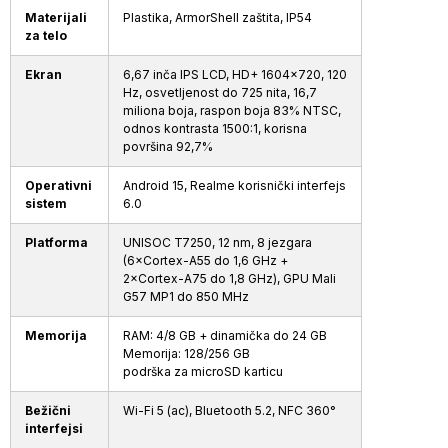
Materijali
Plastika, ArmorShell zaštita, IP54
za telo
Ekran
6,67 inča IPS LCD, HD+ 1604×720, 120
Hz, osvetljenost do 725 nita, 16,7
miliona boja, raspon boja 83% NTSC,
odnos kontrasta 1500:1, korisna
površina 92,7%
Operativni
Android 15, Realme korisnički interfejs
sistem
6.0
Platforma
UNISOC T7250, 12 nm, 8 jezgara
(6×Cortex-A55 do 1,6 GHz +
2×Cortex-A75 do 1,8 GHz), GPU Mali
G57 MP1 do 850 MHz
Memorija
RAM: 4/8 GB + dinamička do 24 GB
Memorija: 128/256 GB
podrška za microSD karticu
Bežični
Wi-Fi 5 (ac), Bluetooth 5.2, NFC 360°
interfejsi