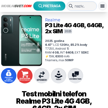
MOBILNI
SVET
.COM
PRETRAGA
Realme
P3 Lite 4G
4GB, 64GB,
2x SIM
2025
2025
. godina
6.67
"
LCD
120
Hz
,
85.2
% body
T7250, Android 15
RAM
4
GB
,
INT
64
GB
,
EXT
SDXC
⚡
15
W,
6300
mAh
1
kamer
a
, max
50
MP
PRODAJ
KUPOVINA
KOMENTARI
OVAJ
TEST
UPOREDI
SPECIFIKACIJA
MOBILNI
Test mobilni telefon
Realme
P3 Lite 4G 4GB,