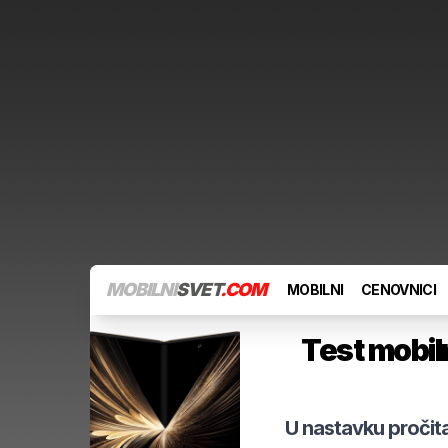
MOBILNI
SVET
.COM
MOBILNI
CENOVNICI
Test mobil
U nastavku pročit