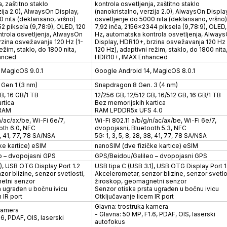
, zaštitno staklo
kontrola osvetljenja, zaštitno staklo
zija 2.0), AlwaysOn Display,
(nanokristalno, verzija 2.0), AlwaysOn Display
 nita (deklarisano, vršno)
osvetljenje do 5000 nita (deklarisano, vršno)
2 piksela (9,78:9), OLED, 120
7,92 inča, 2156x2344 piksela (9,78:9), OLED,
trola osvetljenja, AlwaysOn
Hz, automatska kontrola osvetljenja, Alway
rzina osvežavanja 120 Hz (1-
Display, HDR10+, brzina osvežavanja 120 Hz 
ežim, staklo, do 1800 nita,
120 Hz), adaptivni režim, staklo, do 1800 nita
anced
HDR10+, IMAX Enhanced
 MagicOS 9.0.1
Google Android 14, MagicOS 8.0.1
 Gen 1 (3 nm)
Snapdragon 8 Gen. 3 (4 nm)
B, 16 GB/1 TB
12/256 GB, 12/512 GB, 16/512 GB, 16 GB/1 TB
rtica
Bez memorijskih kartica
 RAM
RAM LPDDR5x UFS 4.0
n/ac/ax/be, Wi-Fi 6e/7,
Wi-Fi 802.11 a/b/g/n/ac/ax/be, Wi-Fi 6e/7,
oth 6.0, NFC
dvopojasni, Bluetooth 5.3, NFC
38, 41, 77, 78 SA/NSA
5G: 1, 3, 5, 8, 28, 38, 41, 77, 78 SA/NSA
ke kartice) eSIM
nanoSIM (dve fizičke kartice) eSIM
o – dvopojasni GPS
GPS/Beidou/Galileo – dvopojasni GPS
), USB OTG Display Port 1.2
USB tipa C (USB 3.1), USB OTG Display Port 1
or blizine, senzor svetlosti,
Akcelerometar, senzor blizine, senzor svetlo
etni senzor
žiroskop, geomagnetni senzor
a ugrađen u bočnu ivicu
Senzor otiska prsta ugrađen u bočnu ivicu
 IR port
Otključavanje licem IR port
Glavna: trostruka kamera
kamera
- Glavna: 50 MP, F1.6, PDAF, OIS, laserski
.6, PDAF, OIS, laserski
autofokus