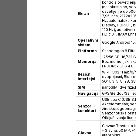
kontrola osvetljenja
(nanokristalno, ver
osvetljenje do 5000
Ekran
7,95 inča, 2172x235
Hz, automatska kon
Display, HDR10+, b
120 Hz), adaptivni r
HDR10+, IMAX Enh
Operativni
Google Android 15,
sistem
Platforma
Snapdragon 8 Elite
12/256 GB, 16/512 G
Memorija
Bez memorijskih ka
LPDDR5x UFS 4.0
Wi-Fi 802.11 a/b/g/
Bežični
dvopojasni, Blueto
interfejsi
5G: 1, 3, 5, 8, 28, 
SIM
nanoSIM (dve fizič
Navigacija
GPS/Beidou/Galile
USB tipa C (USB 3.1
Akcelerometar, senz
Senzori i
žiroskop, geomagn
konektori
Senzor otiska prst
Otključavanje licem
Glavna: Trostruka 
- Glavna: 50 MP, F1
Glavna
autofokus