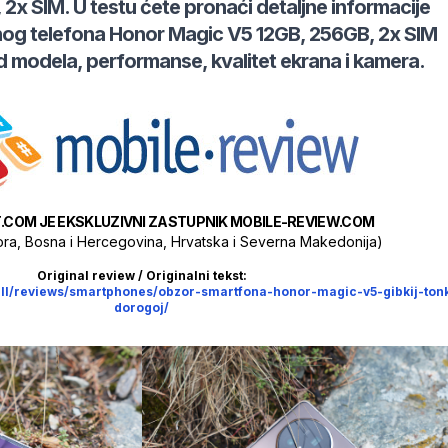
 2x SIM
. U testu ćete pronaći detaljne informacije
nog telefona
Honor
Magic V5 12GB, 256GB, 2x SIM
d modela, performanse, kvalitet ekrana i kamera.
.COM JE EKSKLUZIVNI ZASTUPNIK MOBILE-REVIEW.COM
Gora, Bosna i Hercegovina, Hrvatska i Severna Makedonija)
Original review / Originalni tekst:
all/reviews/smartphones/obzor-smartfona-honor-magic-v5-gibkij-tonk
dorogoj/