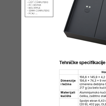
Tehničke specifikacije
Ho
156,6 x 145,9 x 4,
Dimenzije
156,6 x 74,3 x 9 mm
i težina
izmerena debljina 
217 g (za belo kućiš
Materijali
Aluminijumsko kući
kućišta
čelika, zaštitno st
Spoljni ekran 6,43
(20:9), 402 ppi, O