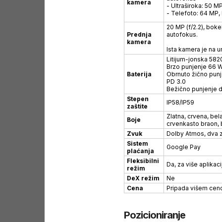
kamera
- Ultraširoka: 50 M
- Telefoto: 64 MP, 
20 MP (f/2.2), boke
Prednja
autofokus.
kamera
Ista kamera je na u
Litijum-jonska 582
Brzo punjenje 66 W
Baterija
Obrnuto žično punj
PD 3.0
Bežično punjenje 
Stepen
IP58/IP59
zaštite
Zlatna, crvena, bela
Boje
crvenkasto braon, 
Zvuk
Dolby Atmos, dva 
Sistem
Google Pay
plaćanja
Fleksibilni
Da, za više aplikaci
režim
DeX režim
Ne
Cena
Pripada višem ce
Pozicioniranje