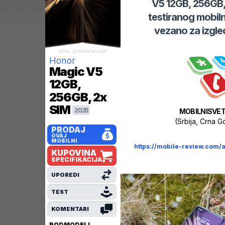
V5 12GB, 256GB,
testiranog mobil
vezano za izgle
slika: gsmarena.com
Honor
Magic V5
12GB,
256GB, 2x
SIM
2025
MOBILNISVET
(Srbija, Crna 
PRODAJ
OVAJ
MOBILNI
https://mobile-review.com/
KUPOVINA
SPECIFIKACIJA
UPOREDI
TEST
KOMENTARI
PODMODELI