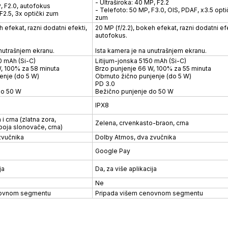
- Ultraširoka: 40 MP, F2.2
P, F2.0, autofokus
- Telefoto: 50 MP, F3.0, OIS, PDAF, x3.5 opti
F2.5, 3x optički zum
zum
h efekat, razni dodatni efekti,
20 MP (f/2.2), bokeh efekat, razni dodatni efe
autofokus.
nutrašnjem ekranu.
Ista kamera je na unutrašnjem ekranu.
0 mAh (Si-C)
Litijum-jonska 5150 mAh (Si-C)
, 100% za 58 minuta
Brzo punjenje 66 W, 100% za 55 minuta
enje (do 5 W)
Obrnuto žično punjenje (do 5 W)
PD 3.0
do 50 W
Bežično punjenje do 50 W
IPX8
 i crna (zlatna zora,
Zelena, crvenkasto-braon, crna
boja slonovače, crna)
zvučnika
Dolby Atmos, dva zvučnika
Google Pay
ja
Da, za više aplikacija
Ne
novnom segmentu
Pripada višem cenovnom segmentu