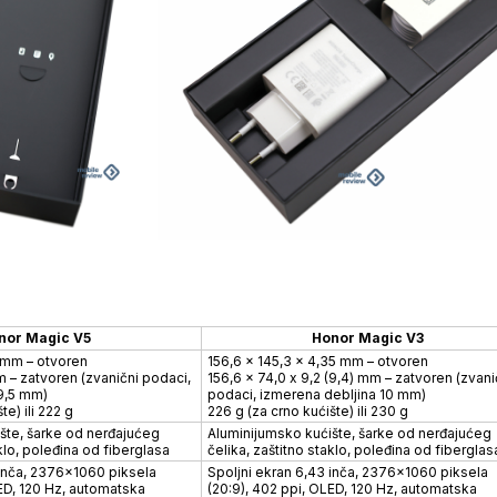
nor Magic V5
Honor Magic V3
2 mm – otvoren
156,6 x 145,3 x 4,35 mm – otvoren
 – zatvoren (zvanični podaci,
156,6 x 74,0 x 9,2 (9,4) mm – zatvoren (zvani
9,5 mm)
podaci, izmerena debljina 10 mm)
te) ili 222 g
226 g (za crno kućište) ili 230 g
šte, šarke od nerđajućeg
Aluminijumsko kućište, šarke od nerđajućeg
aklo, poleđina od fiberglasa
čelika, zaštitno staklo, poleđina od fiberglas
 inča, 2376×1060 piksela
Spoljni ekran 6,43 inča, 2376×1060 piksela
LED, 120 Hz, automatska
(20:9), 402 ppi, OLED, 120 Hz, automatska