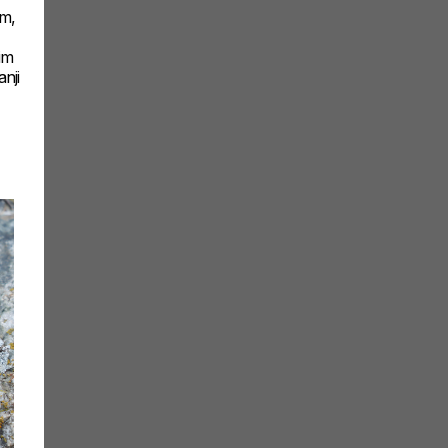
em,
im
nji