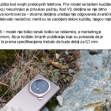
 kućišta kod svojih preklopnih telefona. Prvi model sa tankim kućišt
oj i nesumnjivo je privukao pažnju. Kod V3, debljina se nije bitno
rva kontroverza – stvarna debljina uređaja nije odgovarala zvaničn
lovalo neobično: merili su se zaobljeni delovi kućišta, njegov najta
V5 – model nije toliko tanak koliko se reklamira, a marketing je
m, što je koštalo brojnih publikacija koje su pokazale da je
o bi prema specifikacijama trebalo da bude deblji za 0,1 mm.