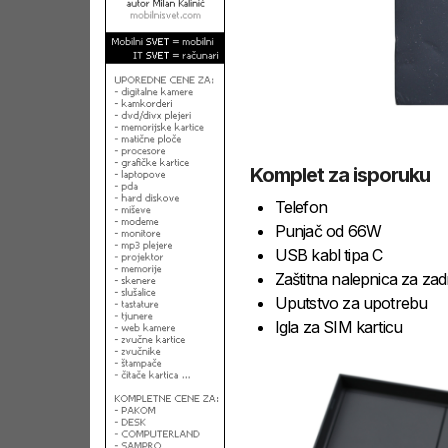
Komplet za isporuku
Telefon
Punjač od 66W
USB kabl tipa C
Zaštitna nalepnica za zad
Uputstvo za upotrebu
Igla za SIM karticu