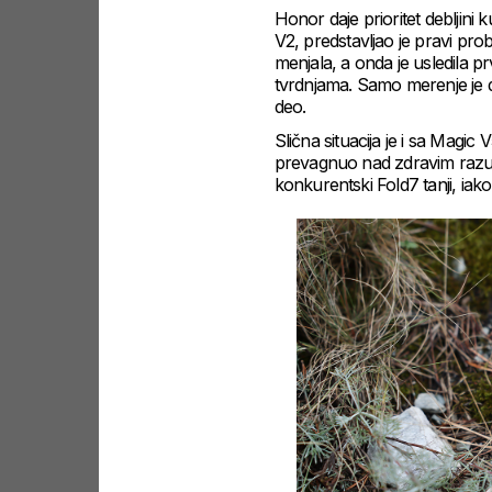
Honor daje prioritet debljini
V2, predstavljao je pravi prob
menjala, a onda je usledila p
tvrdnjama. Samo merenje je de
deo.
Slična situacija je i sa Magic 
prevagnuo nad zdravim razumo
konkurentski Fold7 tanji, iak