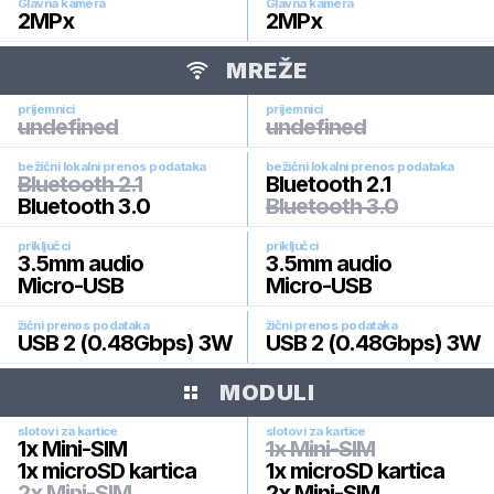
Glavna kamera
Glavna kamera
2
MPx
2
MPx
MREŽE
prijemnici
prijemnici
undefined
undefined
bežični lokalni prenos podataka
bežični lokalni prenos podataka
Bluetooth 2.1
Bluetooth 2.1
Bluetooth 3.0
Bluetooth 3.0
priključci
priključci
3.5mm audio
3.5mm audio
Micro-USB
Micro-USB
žični prenos podataka
žični prenos podataka
USB 2 (0.48Gbps) 3W
USB 2 (0.48Gbps) 3W
MODULI
slotovi za kartice
slotovi za kartice
1x Mini-SIM
1x Mini-SIM
1x microSD kartica
1x microSD kartica
2x Mini-SIM
2x Mini-SIM