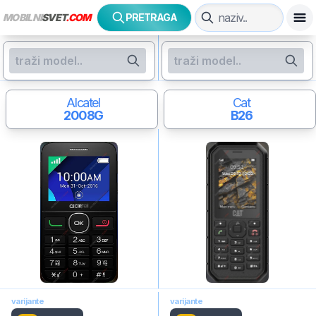
MOBILNI
SVET
.COM
PRETRAGA
Alcatel
Cat
2008G
B26
varijante
varijante