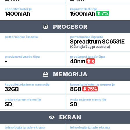
kapacitet baterije
kapacitet baterije
1400
mAh
1500
mAh
7
%
PROCESOR
performanse čipseta
performanse čipseta
Spreadtrum SC6531E
(0% najbržeg procesora)
preciznost izrade čipa
preciznost izrade čipa
-
40
nm
x
MEMORIJA
kapacitet eksterne memorije
kapacitet eksterne memorije
32
GB
8
GB
75
%
vrsta externe memorije
vrsta externe memorije
SD
SD
EKRAN
tehnologija izrade ekrana
tehnologija izrade ekrana