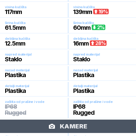
visina kućišta
visina kućišta
117
mm
139
mm
19
%
širina kućišta
širina kućišta
61.5
mm
60
mm
2
%
debljina kućišta
debljina kućišta
12.5
mm
16
mm
28
%
napred materijal
napred materijal
Staklo
Staklo
nazad materijal
nazad materijal
Plastika
Plastika
detalji materijal
detalji materijal
Plastika
Plastika
zaštita od prašine i vode
zaštita od prašine i vode
IP68
IP68
Rugged
Rugged
KAMERE