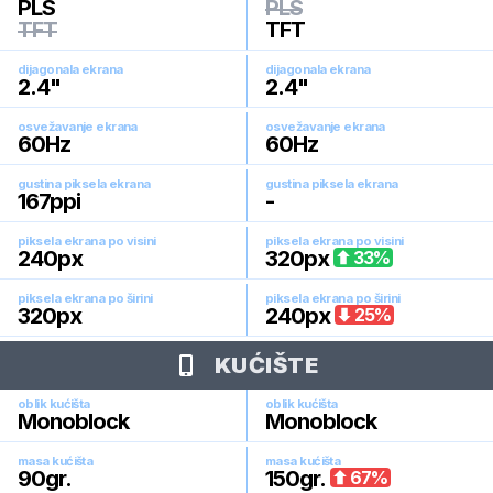
PLS
PLS
TFT
TFT
dijagonala ekrana
dijagonala ekrana
2.4
"
2.4
"
osvežavanje ekrana
osvežavanje ekrana
60
Hz
60
Hz
gustina piksela ekrana
gustina piksela ekrana
167
ppi
-
piksela ekrana po visini
piksela ekrana po visini
240
px
320
px
33
%
piksela ekrana po širini
piksela ekrana po širini
320
px
240
px
25
%
KUĆIŠTE
oblik kućišta
oblik kućišta
Monoblock
Monoblock
masa kućišta
masa kućišta
90
gr.
150
gr.
67
%