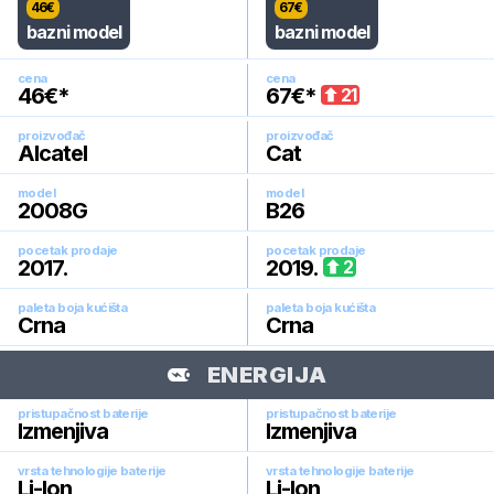
46
€
67
€
bazni model
bazni model
cena
cena
46
€*
67
€*
21
proizvođač
proizvođač
Alcatel
Cat
model
model
2008G
B26
pocetak prodaje
pocetak prodaje
2017
.
2019
.
2
paleta boja kućišta
paleta boja kućišta
Crna
Crna
ENERGIJA
pristupačnost baterije
pristupačnost baterije
Izmenjiva
Izmenjiva
vrsta tehnologije baterije
vrsta tehnologije baterije
Li-Ion
Li-Ion