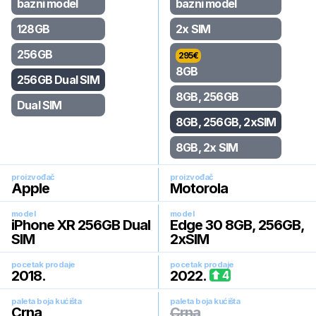
bazni model
bazni model
128GB
2x SIM
256GB
295
€
8GB
256GB Dual SIM
8GB, 256GB
Dual SIM
8GB, 256GB, 2xSIM
8GB, 2x SIM
proizvođač
proizvođač
Apple
Motorola
model
model
iPhone XR 256GB Dual
Edge 30 8GB, 256GB,
SIM
2xSIM
pocetak prodaje
pocetak prodaje
2018
.
2022
.
4
paleta boja kućišta
paleta boja kućišta
Crna
Crna