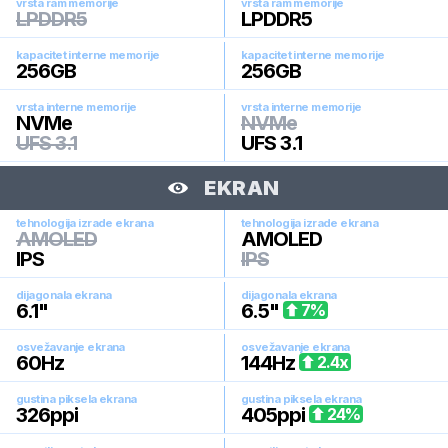
vrsta ram memorije
vrsta ram memorije
LPDDR5
LPDDR5
kapacitet interne memorije
kapacitet interne memorije
256
GB
256
GB
vrsta interne memorije
vrsta interne memorije
NVMe
NVMe
UFS 3.1
UFS 3.1
EKRAN
tehnologija izrade ekrana
tehnologija izrade ekrana
AMOLED
AMOLED
IPS
IPS
dijagonala ekrana
dijagonala ekrana
6.1
"
6.5
"
7
%
osvežavanje ekrana
osvežavanje ekrana
60
Hz
144
Hz
2.4
x
gustina piksela ekrana
gustina piksela ekrana
326
ppi
405
ppi
24
%