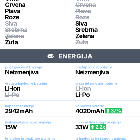
Crvena
Crvena
Plava
Plava
Roze
Roze
Siva
Siva
Srebrna
Srebrna
Zelena
Zelena
Žuta
Žuta
ENERGIJA
pristupačnost baterije
pristupačnost baterije
Neizmenjiva
Neizmenjiva
vrsta tehnologije baterije
vrsta tehnologije baterije
Li-Ion
Li-Ion
Li-Po
Li-Po
kapacitet baterije
kapacitet baterije
2942
mAh
4020
mAh
37
%
maksimalna snaga punjenja
maksimalna snaga punjenja
15
W
33
W
2.2
x
tehnologija bežičnog punjenja
tehnologija bežičnog punjenja