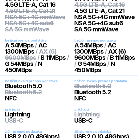
4.5G LTE-A, Cat 16
4.5G LTE-A, Cat 16
4.5G LTE-A, Cat 21
4.5G LTE-A, Cat 21
NSA 5G+4G mmWave
NSA 5G+4G mmWave
NSA 5G+4G sub6
NSA 5G+4G sub6
SA 5G mmWave
SA 5G mmWave
bežični prenos podataka
bežični prenos podataka
A 54MBps
/
AC
A 54MBps
/
AC
1300MBps
/
AX (6)
1300MBps
/
AX (6)
9600MBps
/
B 11MBps
/
9600MBps
/
B 11MBps
G 54MBps
/
N
/
G 54MBps
/
N
450MBps
450MBps
bežični lokalni prenos podataka
bežični lokalni prenos podataka
Bluetooth 5.0
Bluetooth 5.0
Bluetooth 5.2
Bluetooth 5.2
NFC
NFC
priključci
priključci
Lightning
Lightning
USB-C
USB-C
žični prenos podataka
žični prenos podataka
USB 2.0 (0.48Gbps)
USB 2.0 (0.48Gbps)