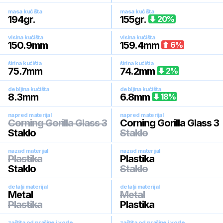
masa kućišta
masa kućišta
194
gr.
155
gr.
20
%
visina kućišta
visina kućišta
150.9
mm
159.4
mm
6
%
širina kućišta
širina kućišta
75.7
mm
74.2
mm
2
%
debljina kućišta
debljina kućišta
8.3
mm
6.8
mm
18
%
napred materijal
napred materijal
Corning Gorilla Glass 3
Corning Gorilla Glass 3
Staklo
Staklo
nazad materijal
nazad materijal
Plastika
Plastika
Staklo
Staklo
detalji materijal
detalji materijal
Metal
Metal
Plastika
Plastika
zaštita od prašine i vode
zaštita od prašine i vode