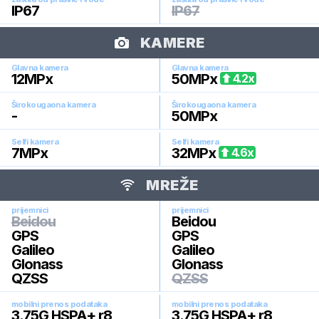
IP67
IP67
KAMERE
Glavna kamera
Glavna kamera
12
MPx
50
MPx
4.2
x
Širokougaona kamera
Širokougaona kamera
-
50
MPx
Selfi kamera
Selfi kamera
7
MPx
32
MPx
4.6
x
MREŽE
prijemnici
prijemnici
Beidou
Beidou
GPS
GPS
Galileo
Galileo
Glonass
Glonass
QZSS
QZSS
mobilni prenos podataka
mobilni prenos podataka
3.75G HSPA+ r8
3.75G HSPA+ r8