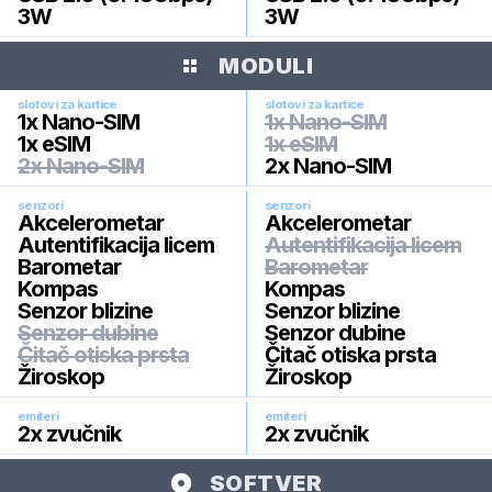
3W
3W
MODULI
slotovi za kartice
slotovi za kartice
1x Nano-SIM
1x Nano-SIM
1x eSIM
1x eSIM
2x Nano-SIM
2x Nano-SIM
senzori
senzori
Akcelerometar
Akcelerometar
Autentifikacija licem
Autentifikacija licem
Barometar
Barometar
Kompas
Kompas
Senzor blizine
Senzor blizine
Senzor dubine
Senzor dubine
Čitač otiska prsta
Čitač otiska prsta
Žiroskop
Žiroskop
emiteri
emiteri
2x zvučnik
2x zvučnik
SOFTVER