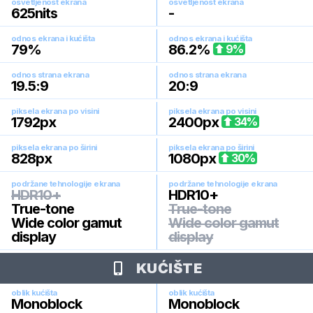
osvetljenost ekrana
osvetljenost ekrana
625
nits
-
odnos ekrana i kućišta
odnos ekrana i kućišta
79
%
86.2
%
9
%
odnos strana ekrana
odnos strana ekrana
19.5:9
20:9
piksela ekrana po visini
piksela ekrana po visini
1792
px
2400
px
34
%
piksela ekrana po širini
piksela ekrana po širini
828
px
1080
px
30
%
podržane tehnologije ekrana
podržane tehnologije ekrana
HDR10+
HDR10+
True-tone
True-tone
Wide color gamut
Wide color gamut
display
display
KUĆIŠTE
oblik kućišta
oblik kućišta
Monoblock
Monoblock