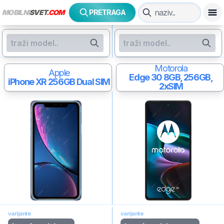
MOBILNI
SVET
.COM
PRETRAGA
Motorola
Apple
Edge 30
8GB, 256GB,
iPhone XR
256GB Dual SIM
2xSIM
varijante
varijante