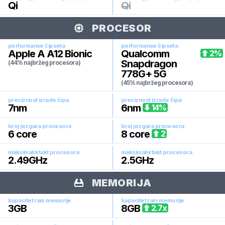
Qi
Qi
PROCESOR
performanse čipseta
performanse čipseta
Apple A A12 Bionic
Qualcomm
2
%
Snapdragon
(44% najbržeg procesora)
778G+ 5G
(45% najbržeg procesora)
preciznost izrade čipa
preciznost izrade čipa
7
nm
6
nm
14
%
broj jezgara procesora
broj jezgara procesora
6
core
8
core
2
maksimalni takt procesora
maksimalni takt procesora
2.49
GHz
2.5
GHz
MEMORIJA
kapacitet ram memorije
kapacitet ram memorije
3
GB
8
GB
2.7
x