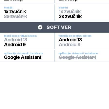
emiteri
emiteri
1x zvučnik
1x zvučnik
2x zvučnik
2x zvučnik
SOFTVER
fabrički operativni sistem
fabrički operativni sistem
Android 13
Android 13
Android 9
Android 9
aplikacije sistemski instalirane
aplikacije sistemski instalirane
Google Assistant
Google Assistant