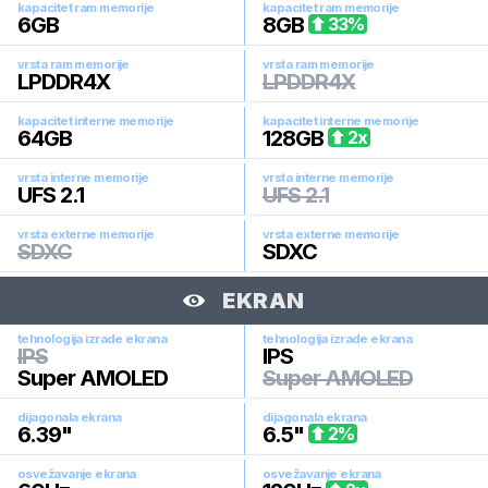
kapacitet ram memorije
kapacitet ram memorije
6
GB
8
GB
33
%
vrsta ram memorije
vrsta ram memorije
LPDDR4X
LPDDR4X
kapacitet interne memorije
kapacitet interne memorije
64
GB
128
GB
2
x
vrsta interne memorije
vrsta interne memorije
UFS 2.1
UFS 2.1
vrsta externe memorije
vrsta externe memorije
SDXC
SDXC
EKRAN
tehnologija izrade ekrana
tehnologija izrade ekrana
IPS
IPS
Super AMOLED
Super AMOLED
dijagonala ekrana
dijagonala ekrana
6.39
"
6.5
"
2
%
osvežavanje ekrana
osvežavanje ekrana