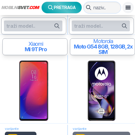
MOBILNI
SVET
.COM
PRETRAGA
Motorola
Xiaomi
Moto G54
8GB, 128GB, 2x
Mi 9T Pro
SIM
varijante
varijante