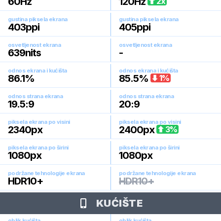
60
Hz
120
Hz
2
x
gustina piksela ekrana
gustina piksela ekrana
403
ppi
405
ppi
osvetljenost ekrana
osvetljenost ekrana
639
nits
-
odnos ekrana i kućišta
odnos ekrana i kućišta
86.1
%
85.5
%
1
%
odnos strana ekrana
odnos strana ekrana
19.5:9
20:9
piksela ekrana po visini
piksela ekrana po visini
2340
px
2400
px
3
%
piksela ekrana po širini
piksela ekrana po širini
1080
px
1080
px
podržane tehnologije ekrana
podržane tehnologije ekrana
HDR10+
HDR10+
KUĆIŠTE
oblik kućišta
oblik kućišta