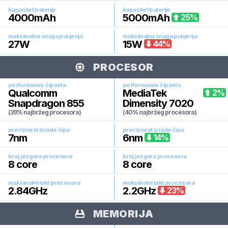
kapacitet baterije
kapacitet baterije
4000
mAh
5000
mAh
25
%
maksimalna snaga punjenja
maksimalna snaga punjenja
27
W
15
W
44
%
PROCESOR
performanse čipseta
performanse čipseta
Qualcomm
MediaTek
2
%
Snapdragon 855
Dimensity 7020
(39% najbržeg procesora)
(40% najbržeg procesora)
preciznost izrade čipa
preciznost izrade čipa
7
nm
6
nm
14
%
broj jezgara procesora
broj jezgara procesora
8
core
8
core
maksimalni takt procesora
maksimalni takt procesora
2.84
GHz
2.2
GHz
23
%
MEMORIJA