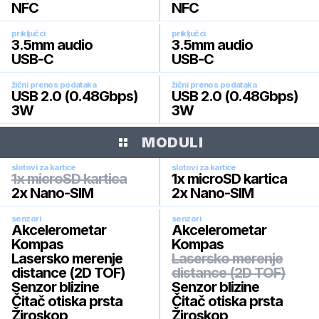
NFC
NFC
priključci
priključci
3.5mm audio
3.5mm audio
USB-C
USB-C
žični prenos podataka
žični prenos podataka
USB 2.0 (0.48Gbps)
USB 2.0 (0.48Gbps)
3W
3W
MODULI
slotovi za kartice
slotovi za kartice
1x microSD kartica
1x microSD kartica
2x Nano-SIM
2x Nano-SIM
senzori
senzori
Akcelerometar
Akcelerometar
Kompas
Kompas
Lasersko merenje
Lasersko merenje
distance (2D TOF)
distance (2D TOF)
Senzor blizine
Senzor blizine
Čitač otiska prsta
Čitač otiska prsta
Žiroskop
Žiroskop