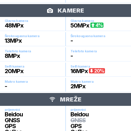
KAMERE
Glavna kamera
Glavna kamera
48
MPx
50
MPx
4
%
Širokougaona kamera
Širokougaona kamera
13
MPx
-
Telefoto kamera
Telefoto kamera
8
MPx
-
Selfi kamera
Selfi kamera
20
MPx
16
MPx
20
%
Makro kamera
Makro kamera
-
2
MPx
MREŽE
prijemnici
prijemnici
Beidou
Beidou
GNSS
GNSS
GPS
GPS