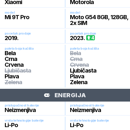
Xiaomi
Motorola
model
model
Mi 9T Pro
Moto G54 8GB, 128GB,
2x SIM
pocetak prodaje
pocetak prodaje
2019
.
2023
.
4
paleta boja kućišta
paleta boja kućišta
Bela
Bela
Crna
Crna
Crvena
Crvena
Ljubičasta
Ljubičasta
Plava
Plava
Zelena
Zelena
ENERGIJA
pristupačnost baterije
pristupačnost baterije
Neizmenjiva
Neizmenjiva
vrsta tehnologije baterije
vrsta tehnologije baterije
Li-Po
Li-Po