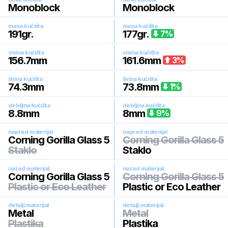
Monoblock
Monoblock
masa kućišta
masa kućišta
191
gr.
177
gr.
7
%
visina kućišta
visina kućišta
156.7
mm
161.6
mm
3
%
širina kućišta
širina kućišta
74.3
mm
73.8
mm
1
%
debljina kućišta
debljina kućišta
8.8
mm
8
mm
9
%
napred materijal
napred materijal
Corning Gorilla Glass 5
Corning Gorilla Glass 5
Staklo
Staklo
nazad materijal
nazad materijal
Corning Gorilla Glass 5
Corning Gorilla Glass 5
Plastic or Eco Leather
Plastic or Eco Leather
detalji materijal
detalji materijal
Metal
Metal
Plastika
Plastika