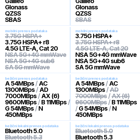
Galileo
Galileo
Glonass
Glonass
QZSS
QZSS
SBAS
SBAS
mobilni prenos podataka
mobilni prenos podataka
3.75G HSPA+
3.75G HSPA+
3.75G HSPA+ r8
3.75G HSPA+ r8
4.5G LTE-A, Cat 20
4.5G LTE-A, Cat 20
NSA 5G+4G mmWave
NSA 5G+4G mmWave
NSA 5G+4G sub6
NSA 5G+4G sub6
SA 5G mmWave
SA 5G mmWave
bežični prenos podataka
bežični prenos podataka
A 54MBps
/
AC
A 54MBps
/
AC
1300MBps
/
AD
1300MBps
/
AD
7000MBps
/
AX (6)
7000MBps
/
AX (6)
9600MBps
/
B 11MBps
/
9600MBps
/
B 11MBps
G 54MBps
/
N
/
G 54MBps
/
N
450MBps
450MBps
bežični lokalni prenos podataka
bežični lokalni prenos podataka
Bluetooth 5.0
Bluetooth 5.0
Bluetooth 5.3
Bluetooth 5.3