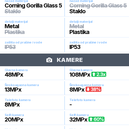
nazad materijal
nazad materijal
Corning Gorilla Glass 5
Corning Gorilla Glass 5
Staklo
Staklo
detalji materijal
detalji materijal
Metal
Metal
Plastika
Plastika
zaštita od prašine i vode
zaštita od prašine i vode
IP53
IP53
KAMERE
Glavna kamera
Glavna kamera
48
MPx
108
MPx
2.3
x
Širokougaona kamera
Širokougaona kamera
13
MPx
8
MPx
38
%
Telefoto kamera
Telefoto kamera
8
MPx
-
Selfi kamera
Selfi kamera
20
MPx
32
MPx
60
%