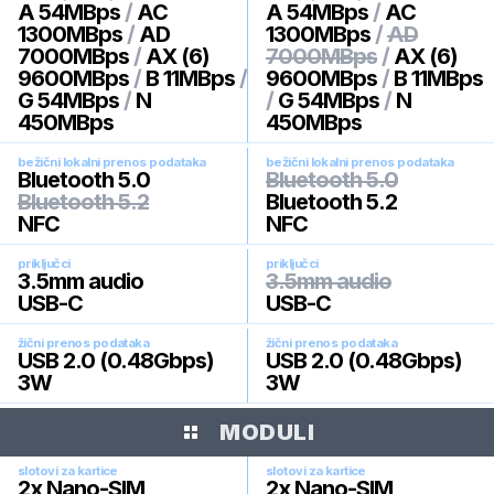
A 54MBps
/
AC
A 54MBps
/
AC
1300MBps
/
AD
1300MBps
/
AD
7000MBps
/
AX (6)
7000MBps
/
AX (6)
9600MBps
/
B 11MBps
/
9600MBps
/
B 11MBps
G 54MBps
/
N
/
G 54MBps
/
N
450MBps
450MBps
bežični lokalni prenos podataka
bežični lokalni prenos podataka
Bluetooth 5.0
Bluetooth 5.0
Bluetooth 5.2
Bluetooth 5.2
NFC
NFC
priključci
priključci
3.5mm audio
3.5mm audio
USB-C
USB-C
žični prenos podataka
žični prenos podataka
USB 2.0 (0.48Gbps)
USB 2.0 (0.48Gbps)
3W
3W
MODULI
slotovi za kartice
slotovi za kartice
2x Nano-SIM
2x Nano-SIM