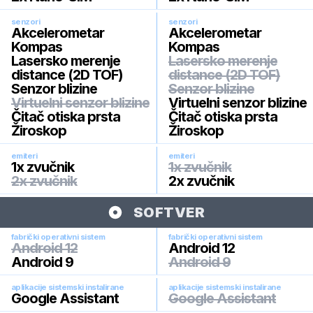
senzori
senzori
Akcelerometar
Akcelerometar
Kompas
Kompas
Lasersko merenje
Lasersko merenje
distance (2D TOF)
distance (2D TOF)
Senzor blizine
Senzor blizine
Virtuelni senzor blizine
Virtuelni senzor blizine
Čitač otiska prsta
Čitač otiska prsta
Žiroskop
Žiroskop
emiteri
emiteri
1x zvučnik
1x zvučnik
2x zvučnik
2x zvučnik
SOFTVER
fabrički operativni sistem
fabrički operativni sistem
Android 12
Android 12
Android 9
Android 9
aplikacije sistemski instalirane
aplikacije sistemski instalirane
Google Assistant
Google Assistant