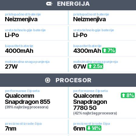
ENERGIJA
pristupačnost baterije
pristupačnost baterije
Neizmenjiva
Neizmenjiva
vrsta tehnologije baterije
vrsta tehnologije baterije
Li-Po
Li-Po
kapacitet baterije
kapacitet baterije
4000
mAh
4300
mAh
7
%
maksimalna snaga punjenja
maksimalna snaga punjenja
27
W
67
W
2.5
x
PROCESOR
performanse čipseta
performanse čipseta
Qualcomm
Qualcomm
8
%
Snapdragon 855
Snapdragon
778G 5G
(39% najbržeg procesora)
(42% najbržeg procesora)
preciznost izrade čipa
preciznost izrade čipa
7
nm
6
nm
14
%