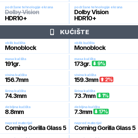
podržane tehnologije ekrana
podržane tehnologije ekrana
Dolby Vision
Dolby Vision
HDR10+
HDR10+
KUĆIŠTE
oblik kućišta
oblik kućišta
Monoblock
Monoblock
masa kućišta
masa kućišta
191
gr.
173
gr.
9
%
visina kućišta
visina kućišta
156.7
mm
159.3
mm
2
%
širina kućišta
širina kućišta
74.3
mm
73.7
mm
1
%
debljina kućišta
debljina kućišta
8.8
mm
7.3
mm
17
%
napred materijal
napred materijal
Corning Gorilla Glass 5
Corning Gorilla Glass 5