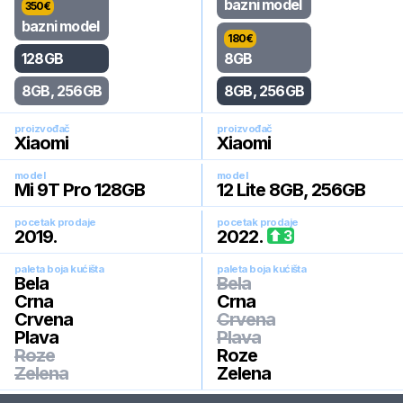
bazni model
350
€
bazni model
180
€
128GB
8GB
8GB, 256GB
8GB, 256GB
proizvođač
proizvođač
Xiaomi
Xiaomi
model
model
Mi 9T Pro 128GB
12 Lite 8GB, 256GB
pocetak prodaje
pocetak prodaje
2019
.
2022
.
3
paleta boja kućišta
paleta boja kućišta
Bela
Bela
Crna
Crna
Crvena
Crvena
Plava
Plava
Roze
Roze
Zelena
Zelena