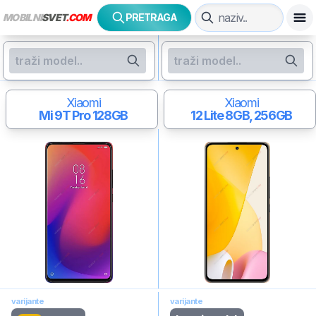
MOBILNI
SVET
.COM
PRETRAGA
Xiaomi
Xiaomi
Mi 9T Pro
128GB
12 Lite
8GB, 256GB
varijante
varijante