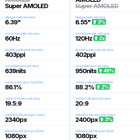
Super AMOLED
Super AMOLED
dijagonala ekrana
dijagonala ekrana
6.39
"
6.55
"
3
%
osvežavanje ekrana
osvežavanje ekrana
60
Hz
120
Hz
2
x
gustina piksela ekrana
gustina piksela ekrana
403
ppi
402
ppi
osvetljenost ekrana
osvetljenost ekrana
639
nits
950
nits
49
%
odnos ekrana i kućišta
odnos ekrana i kućišta
86.1
%
88.2
%
2
%
odnos strana ekrana
odnos strana ekrana
19.5:9
20:9
piksela ekrana po visini
piksela ekrana po visini
2340
px
2400
px
3
%
piksela ekrana po širini
piksela ekrana po širini
1080
px
1080
px