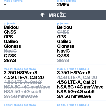
Makro kamera
Makro kamera
-
2
MPx
MREŽE
prijemnici
prijemnici
Beidou
Beidou
GNSS
GNSS
GPS
GPS
Galileo
Galileo
Glonass
Glonass
NavIC
NavIC
QZSS
QZSS
SBAS
SBAS
mobilni prenos podataka
mobilni prenos podataka
3.75G HSPA+ r8
3.75G HSPA+ r8
4.5G LTE-A, Cat 20
4.5G LTE-A, Cat 20
4.5G LTE-A, Cat 21
4.5G LTE-A, Cat 21
NSA 5G+4G mmWave
NSA 5G+4G mmWave
NSA 5G+4G sub6
NSA 5G+4G sub6
SA 5G mmWave
SA 5G mmWave
bežični prenos podataka
bežični prenos podataka