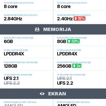
broj jezgara procesora
broj jezgara procesora
8
core
8
core
maksimalni takt procesora
maksimalni takt procesora
2.84
GHz
2.4
GHz
15
%
MEMORIJA
kapacitet ram memorije
kapacitet ram memorije
6
GB
8
GB
33
%
vrsta ram memorije
vrsta ram memorije
LPDDR4X
LPDDR4X
kapacitet interne memorije
kapacitet interne memorije
128
GB
256
GB
2
x
vrsta interne memorije
vrsta interne memorije
UFS 2.1
UFS 2.1
UFS 2.2
UFS 2.2
EKRAN
tehnologija izrade ekrana
tehnologija izrade ekrana
AMOLED
AMOLED