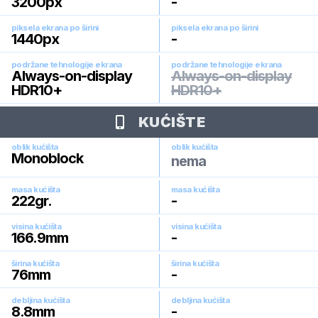
3200
px
-
piksela ekrana po širini
piksela ekrana po širini
1440
px
-
podržane tehnologije ekrana
podržane tehnologije ekrana
Always-on-display
Always-on-display
HDR10+
HDR10+
KUĆIŠTE
oblik kućišta
oblik kućišta
Monoblock
nema
masa kućišta
masa kućišta
222
gr.
-
visina kućišta
visina kućišta
166.9
mm
-
širina kućišta
širina kućišta
76
mm
-
debljina kućišta
debljina kućišta
8.8
mm
-