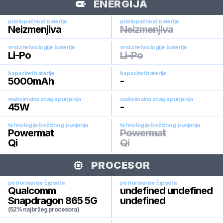
ENERGIJA
pristupačnost baterije
pristupačnost baterije
Neizmenjiva
Neizmenjiva
vrsta tehnologije baterije
vrsta tehnologije baterije
Li-Po
Li-Po
kapacitet baterije
kapacitet baterije
5000
mAh
-
maksimalna snaga punjenja
maksimalna snaga punjenja
45
W
-
tehnologija bežičnog punjenja
tehnologija bežičnog punjenja
Powermat
Powermat
Qi
Qi
PROCESOR
performanse čipseta
performanse čipseta
Qualcomm
undefined undefined
Snapdragon 865 5G
undefined
(52% najbržeg procesora)