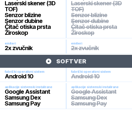
Laserski skener (3D
Laserski skener (3D
TOF)
TOF)
Senzor blizine
Senzor blizine
Senzor dubine
Senzor dubine
Čitač otiska prsta
Čitač otiska prsta
Žiroskop
Žiroskop
emiteri
emiteri
2x zvučnik
2x zvučnik
SOFTVER
fabrički operativni sistem
fabrički operativni sistem
Android 10
Android 10
aplikacije sistemski instalirane
aplikacije sistemski instalirane
Google Assistant
Google Assistant
Samsung Dex
Samsung Dex
Samsung Pay
Samsung Pay