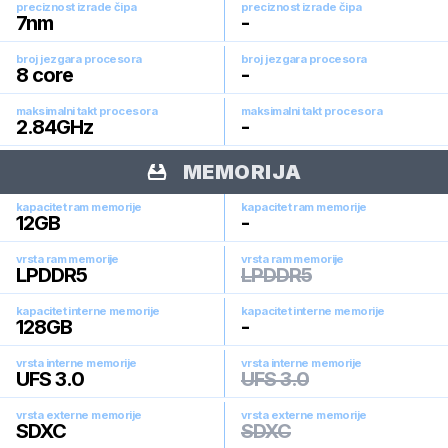
preciznost izrade čipa
preciznost izrade čipa
7
nm
-
broj jezgara procesora
broj jezgara procesora
8
core
-
maksimalni takt procesora
maksimalni takt procesora
2.84
GHz
-
MEMORIJA
kapacitet ram memorije
kapacitet ram memorije
12
GB
-
vrsta ram memorije
vrsta ram memorije
LPDDR5
LPDDR5
kapacitet interne memorije
kapacitet interne memorije
128
GB
-
vrsta interne memorije
vrsta interne memorije
UFS 3.0
UFS 3.0
vrsta externe memorije
vrsta externe memorije
SDXC
SDXC