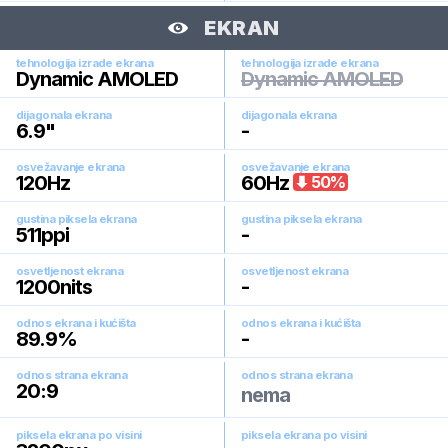
EKRAN
tehnologija izrade ekrana
tehnologija izrade ekrana
Dynamic AMOLED
Dynamic AMOLED
dijagonala ekrana
dijagonala ekrana
6.9
"
-
osvežavanje ekrana
osvežavanje ekrana
120
Hz
60
Hz
50
%
gustina piksela ekrana
gustina piksela ekrana
511
ppi
-
osvetljenost ekrana
osvetljenost ekrana
1200
nits
-
odnos ekrana i kućišta
odnos ekrana i kućišta
89.9
%
-
odnos strana ekrana
odnos strana ekrana
20:9
nema
piksela ekrana po visini
piksela ekrana po visini