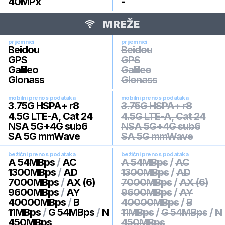
40
MPx
-
MREŽE
prijemnici
prijemnici
Beidou
Beidou
GPS
GPS
Galileo
Galileo
Glonass
Glonass
mobilni prenos podataka
mobilni prenos podataka
3.75G HSPA+ r8
3.75G HSPA+ r8
4.5G LTE-A, Cat 24
4.5G LTE-A, Cat 24
NSA 5G+4G sub6
NSA 5G+4G sub6
SA 5G mmWave
SA 5G mmWave
bežični prenos podataka
bežični prenos podataka
A 54MBps
/
AC
A 54MBps
/
AC
1300MBps
/
AD
1300MBps
/
AD
7000MBps
/
AX (6)
7000MBps
/
AX (6)
9600MBps
/
AY
9600MBps
/
AY
40000MBps
/
B
40000MBps
/
B
11MBps
/
G 54MBps
/
N
11MBps
/
G 54MBps
/
N
450MBps
450MBps