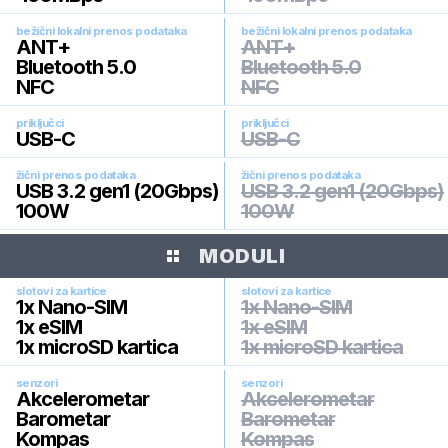
bežični lokalni prenos podataka
bežični lokalni prenos podataka
ANT+
ANT+
Bluetooth 5.0
Bluetooth 5.0
NFC
NFC
priključci
priključci
USB-C
USB-C
žični prenos podataka
žični prenos podataka
USB 3.2 gen1 (20Gbps)
USB 3.2 gen1 (20Gbps)
100W
100W
MODULI
slotovi za kartice
slotovi za kartice
1x Nano-SIM
1x Nano-SIM
1x eSIM
1x eSIM
1x microSD kartica
1x microSD kartica
senzori
senzori
Akcelerometar
Akcelerometar
Barometar
Barometar
Kompas
Kompas