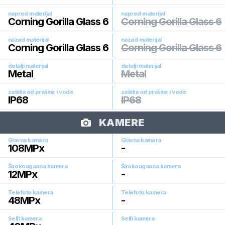
napred materijal
napred materijal
Corning Gorilla Glass 6
Corning Gorilla Glass 6
nazad materijal
nazad materijal
Corning Gorilla Glass 6
Corning Gorilla Glass 6
detalji materijal
detalji materijal
Metal
Metal
zaštita od prašine i vode
zaštita od prašine i vode
IP68
IP68
KAMERE
Glavna kamera
Glavna kamera
108
MPx
-
Širokougaona kamera
Širokougaona kamera
12
MPx
-
Telefoto kamera
Telefoto kamera
48
MPx
-
Selfi kamera
Selfi kamera