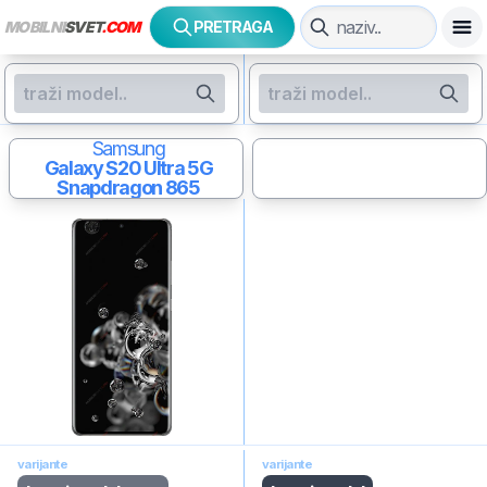
MOBILNI
SVET
.COM
PRETRAGA
Samsung
Galaxy S20 Ultra 5G
Snapdragon 865
varijante
varijante