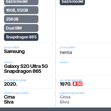
bazni model
bazni model
16GB, 512GB
256GB
Dual SIM
Snapdragon 865
proizvođač
proizvođač
Samsung
nema
model
model
Galaxy S20 Ultra 5G
Snapdragon 865
pocetak prodaje
pocetak prodaje
2020
.
1970
.
50
paleta boja kućišta
paleta boja kućišta
Crna
Crna
Siva
Siva