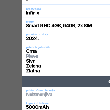
-
proizvođač
Infinix
model
Smart 9 HD 4GB, 64GB, 2x SIM
pocetak prodaje
2024
.
paleta boja kućišta
Crna
Plava
Siva
Zelena
Zlatna
pristupačnost baterije
Neizmenjiva
kapacitet baterije
5000
mAh