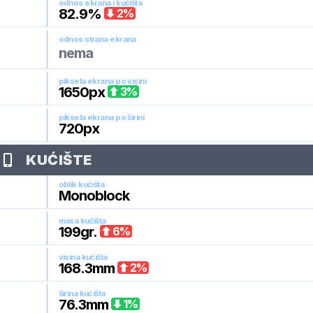
odnos ekrana i kućišta
82.9
%
2
%
odnos strana ekrana
nema
piksela ekrana po visini
1650
px
3
%
piksela ekrana po širini
720
px
KUĆIŠTE
oblik kućišta
Monoblock
masa kućišta
199
gr.
6
%
visina kućišta
168.3
mm
2
%
širina kućišta
76.3
mm
1
%