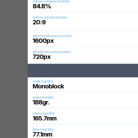
odnos ekrana i kućišta
84.8
%
odnos strana ekrana
20:9
piksela ekrana po visini
1600
px
piksela ekrana po širini
720
px
oblik kućišta
Monoblock
masa kućišta
188
gr.
visina kućišta
165.7
mm
širina kućišta
77.1
mm