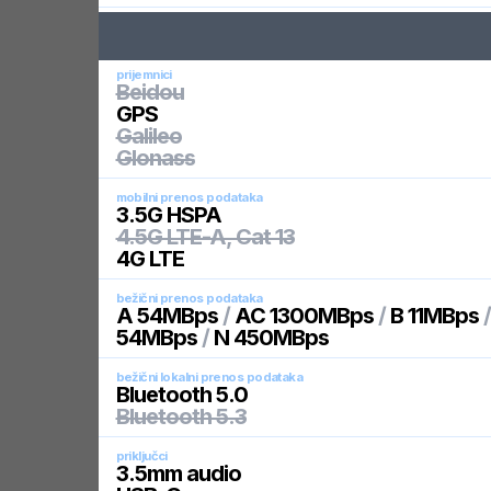
prijemnici
Beidou
GPS
Galileo
Glonass
mobilni prenos podataka
3.5G HSPA
4.5G LTE-A, Cat 13
4G LTE
bežični prenos podataka
A 54MBps
/
AC 1300MBps
/
B 11MBps
54MBps
/
N 450MBps
bežični lokalni prenos podataka
Bluetooth 5.0
Bluetooth 5.3
priključci
3.5mm audio