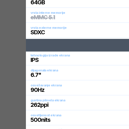
64
GB
vrsta interne memorije
eMMC 5.1
vrsta externe memorije
SDXC
tehnologija izrade ekrana
IPS
dijagonala ekrana
6.7
"
osvežavanje ekrana
90
Hz
gustina piksela ekrana
262
ppi
osvetljenost ekrana
500
nits