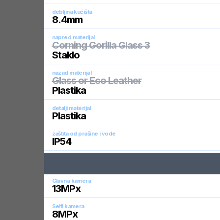
debljina kućišta
8.4
mm
napred materijal
Corning Gorilla Glass 3
Staklo
nazad materijal
Glass or Eco Leather
Plastika
detalji materijal
Plastika
zaštita od prašine i vode
IP54
Glavna kamera
13
MPx
Selfi kamera
8
MPx