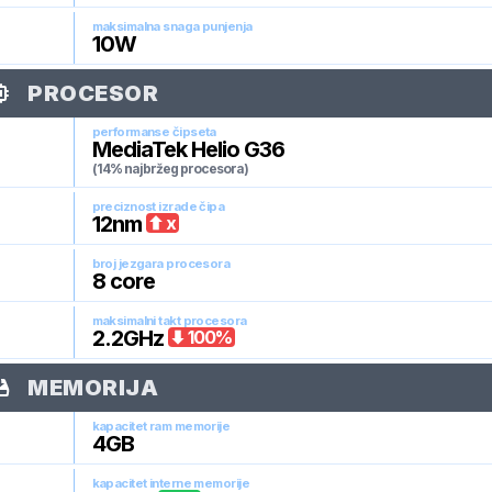
maksimalna snaga punjenja
10
W
PROCESOR
performanse čipseta
MediaTek Helio G36
(14% najbržeg procesora)
preciznost izrade čipa
12
nm
x
broj jezgara procesora
8
core
maksimalni takt procesora
2.2
GHz
100
%
MEMORIJA
kapacitet ram memorije
4
GB
kapacitet interne memorije