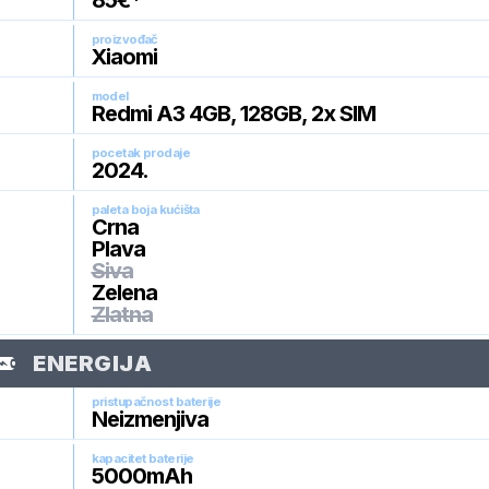
85
€*
proizvođač
Xiaomi
model
Redmi A3 4GB, 128GB, 2x SIM
pocetak prodaje
2024
.
paleta boja kućišta
Crna
Plava
Siva
Zelena
Zlatna
ENERGIJA
pristupačnost baterije
Neizmenjiva
kapacitet baterije
5000
mAh