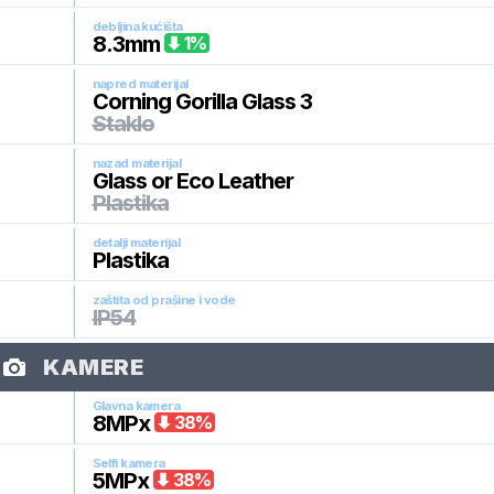
debljina kućišta
8.3
mm
1
%
napred materijal
Corning Gorilla Glass 3
Staklo
nazad materijal
Glass or Eco Leather
Plastika
detalji materijal
Plastika
zaštita od prašine i vode
IP54
KAMERE
Glavna kamera
8
MPx
38
%
Selfi kamera
5
MPx
38
%