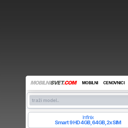
MOBILNI
SVET
.COM
MOBILNI
CENOVNICI
Infinix
Smart 9 HD
4GB, 64GB, 2x SIM