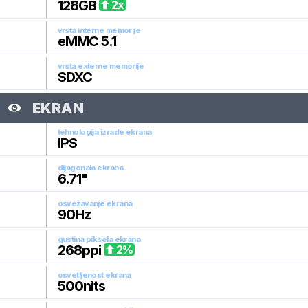
128
GB
2
x
vrsta interne memorije
eMMC 5.1
vrsta externe memorije
SDXC
EKRAN
tehnologija izrade ekrana
IPS
dijagonala ekrana
6.71
"
osvežavanje ekrana
90
Hz
gustina piksela ekrana
268
ppi
2
%
osvetljenost ekrana
500
nits