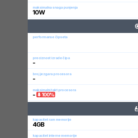
maksimalna snaga punjenja
10
W
performanse čipseta
preciznost izrade čipa
-
broj jezgara procesora
-
maksimalni takt procesora
-
100
%
kapacitet ram memorije
4
GB
kapacitet interne memorije