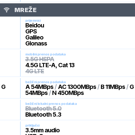
MREŽE
prijemnici
Beidou
GPS
Galileo
Glonass
mobilni prenos podataka
3.5G HSPA
4.5G LTE-A, Cat 13
4G LTE
bežični prenos podataka
/
G
A 54MBps
/
AC 1300MBps
/
B 11MBps
/
G
54MBps
/
N 450MBps
bežični lokalni prenos podataka
Bluetooth 5.0
Bluetooth 5.3
priključci
3.5mm audio