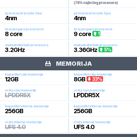
(78% najbržeg procesora)
preciznost izrade čipa
preciznost izrade čipa
4
nm
4
nm
broj jezgara procesora
broj jezgara procesora
8
core
9
core
1
maksimalni takt procesora
maksimalni takt procesora
3.2
GHz
3.36
GHz
5
%
MEMORIJA
kapacitet ram memorije
kapacitet ram memorije
12
GB
8
GB
33
%
vrsta ram memorije
vrsta ram memorije
LPDDR5X
LPDDR5X
kapacitet interne memorije
kapacitet interne memorije
256
GB
256
GB
vrsta interne memorije
vrsta interne memorije
UFS 4.0
UFS 4.0