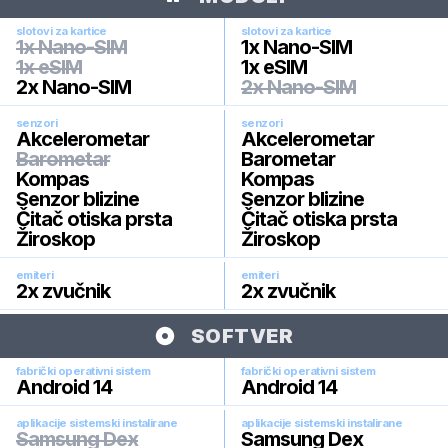
slotovi za kartice
slotovi za kartice
1x Nano-SIM
1x Nano-SIM
1x eSIM
1x eSIM
2x Nano-SIM
2x Nano-SIM
senzori
senzori
Akcelerometar
Akcelerometar
Barometar
Barometar
Kompas
Kompas
Senzor blizine
Senzor blizine
Čitač otiska prsta
Čitač otiska prsta
Žiroskop
Žiroskop
emiteri
emiteri
2x zvučnik
2x zvučnik
SOFTVER
fabrički operativni sistem
fabrički operativni sistem
Android 14
Android 14
aplikacije sistemski instalirane
aplikacije sistemski instalirane
Samsung Dex
Samsung Dex