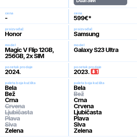
Dual SIM
cena
cena
-
599
€*
proizvođač
proizvođač
Honor
Samsung
model
model
Magic V Flip 12GB,
Galaxy S23 Ultra
256GB, 2x SIM
pocetak prodaje
pocetak prodaje
2024
.
2023
.
1
paleta boja kućišta
paleta boja kućišta
Bela
Bela
Bež
Bež
Crna
Crna
Crvena
Crvena
Ljubičasta
Ljubičasta
Plava
Plava
Siva
Siva
Zelena
Zelena