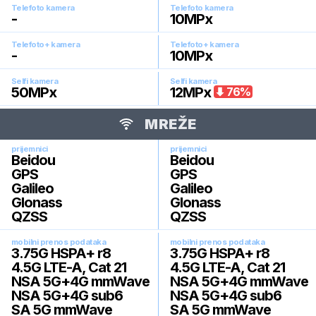
Telefoto kamera
Telefoto kamera
-
10
MPx
Telefoto+ kamera
Telefoto+ kamera
-
10
MPx
Selfi kamera
Selfi kamera
50
MPx
12
MPx
76
%
MREŽE
prijemnici
prijemnici
Beidou
Beidou
GPS
GPS
Galileo
Galileo
Glonass
Glonass
QZSS
QZSS
mobilni prenos podataka
mobilni prenos podataka
3.75G HSPA+ r8
3.75G HSPA+ r8
4.5G LTE-A, Cat 21
4.5G LTE-A, Cat 21
NSA 5G+4G mmWave
NSA 5G+4G mmWave
NSA 5G+4G sub6
NSA 5G+4G sub6
SA 5G mmWave
SA 5G mmWave