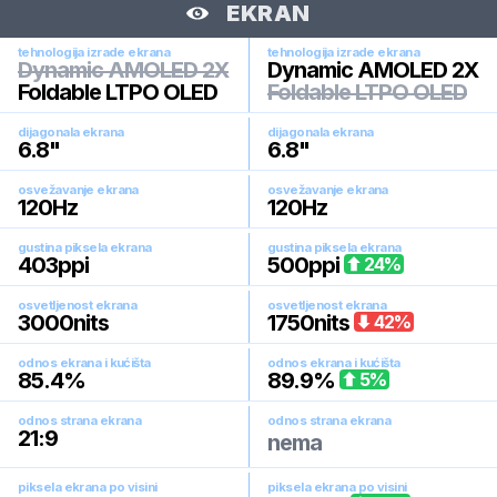
EKRAN
tehnologija izrade ekrana
tehnologija izrade ekrana
Dynamic AMOLED 2X
Dynamic AMOLED 2X
Foldable LTPO OLED
Foldable LTPO OLED
dijagonala ekrana
dijagonala ekrana
6.8
"
6.8
"
osvežavanje ekrana
osvežavanje ekrana
120
Hz
120
Hz
gustina piksela ekrana
gustina piksela ekrana
403
ppi
500
ppi
24
%
osvetljenost ekrana
osvetljenost ekrana
3000
nits
1750
nits
42
%
odnos ekrana i kućišta
odnos ekrana i kućišta
85.4
%
89.9
%
5
%
odnos strana ekrana
odnos strana ekrana
21:9
nema
piksela ekrana po visini
piksela ekrana po visini