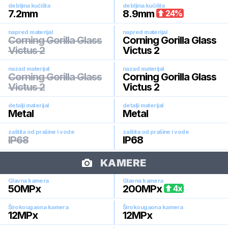
debljina kućišta
debljina kućišta
7.2
mm
8.9
mm
24
%
napred materijal
napred materijal
Corning Gorilla Glass
Corning Gorilla Glass
Victus 2
Victus 2
nazad materijal
nazad materijal
Corning Gorilla Glass
Corning Gorilla Glass
Victus 2
Victus 2
detalji materijal
detalji materijal
Metal
Metal
zaštita od prašine i vode
zaštita od prašine i vode
IP68
IP68
KAMERE
Glavna kamera
Glavna kamera
50
MPx
200
MPx
4
x
Širokougaona kamera
Širokougaona kamera
12
MPx
12
MPx