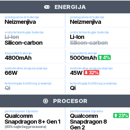
ENERGIJA
pristupačnost baterije
pristupačnost baterije
Neizmenjiva
Neizmenjiva
vrsta tehnologije baterije
vrsta tehnologije baterije
Li-Ion
Li-Ion
Silicon-carbon
Silicon-carbon
kapacitet baterije
kapacitet baterije
4800
mAh
5000
mAh
4
%
maksimalna snaga punjenja
maksimalna snaga punjenja
66
W
45
W
32
%
tehnologija bežičnog punjenja
tehnologija bežičnog punjenja
Qi
Qi
PROCESOR
performanse čipseta
performanse čipseta
Qualcomm
Qualcomm
23
%
Snapdragon 8+ Gen 1
Snapdragon 8
Gen 2
(63% najbržeg procesora)