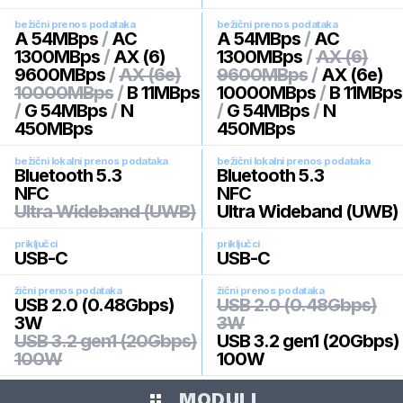
bežični prenos podataka
bežični prenos podataka
A 54MBps
/
AC
A 54MBps
/
AC
1300MBps
/
AX (6)
1300MBps
/
AX (6)
9600MBps
/
AX (6e)
9600MBps
/
AX (6e)
10000MBps
/
B 11MBps
10000MBps
/
B 11MBps
/
G 54MBps
/
N
/
G 54MBps
/
N
450MBps
450MBps
bežični lokalni prenos podataka
bežični lokalni prenos podataka
Bluetooth 5.3
Bluetooth 5.3
NFC
NFC
Ultra Wideband (UWB)
Ultra Wideband (UWB)
priključci
priključci
USB-C
USB-C
žični prenos podataka
žični prenos podataka
USB 2.0 (0.48Gbps)
USB 2.0 (0.48Gbps)
3W
3W
USB 3.2 gen1 (20Gbps)
USB 3.2 gen1 (20Gbps)
100W
100W
MODULI