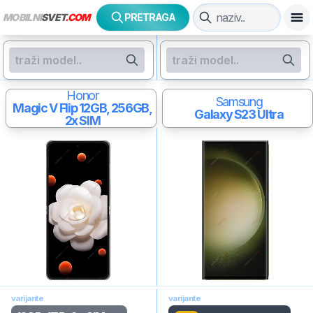
MOBILNI
SVET
.COM
PRETRAGA
Honor
Samsung
Magic V Flip
12GB, 256GB,
Galaxy S23 Ultra
2x SIM
varijante
varijante