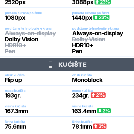
2520
px
3088
px
23
%
piksela ekrana po širini
piksela ekrana po širini
1080
px
1440
px
33
%
podržane tehnologije ekrana
podržane tehnologije ekrana
Always-on-display
Always-on-display
Dolby Vision
Dolby Vision
HDR10+
HDR10+
Pen
Pen
KUĆIŠTE
oblik kućišta
oblik kućišta
Flip up
Monoblock
masa kućišta
masa kućišta
193
gr.
234
gr.
21
%
visina kućišta
visina kućišta
167.3
mm
163.4
mm
2
%
širina kućišta
širina kućišta
75.6
mm
78.1
mm
3
%