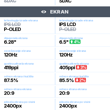
SDXC
SDXC
EKRAN
tehnologija izrade ekrana
tehnologija izrade ekrana
IPS LCD
IPS LCD
P-OLED
P-OLED
dijagonala ekrana
dijagonala ekrana
6.28
"
6.5
"
4
%
osvežavanje ekrana
osvežavanje ekrana
120
Hz
120
Hz
gustina piksela ekrana
gustina piksela ekrana
419
ppi
405
ppi
3
%
odnos ekrana i kućišta
odnos ekrana i kućišta
87.5
%
85.5
%
2
%
odnos strana ekrana
odnos strana ekrana
20:9
20:9
piksela ekrana po visini
piksela ekrana po visini
2400
px
2400
px