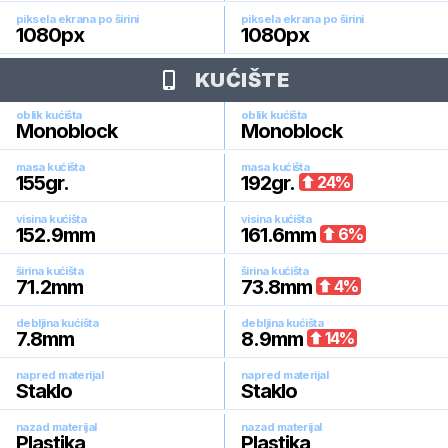
piksela ekrana po širini
piksela ekrana po širini
1080
px
1080
px
KUĆIŠTE
oblik kućišta
oblik kućišta
Monoblock
Monoblock
masa kućišta
masa kućišta
155
gr.
192
gr.
24
%
visina kućišta
visina kućišta
152.9
mm
161.6
mm
6
%
širina kućišta
širina kućišta
71.2
mm
73.8
mm
4
%
debljina kućišta
debljina kućišta
7.8
mm
8.9
mm
14
%
napred materijal
napred materijal
Staklo
Staklo
nazad materijal
nazad materijal
Plastika
Plastika