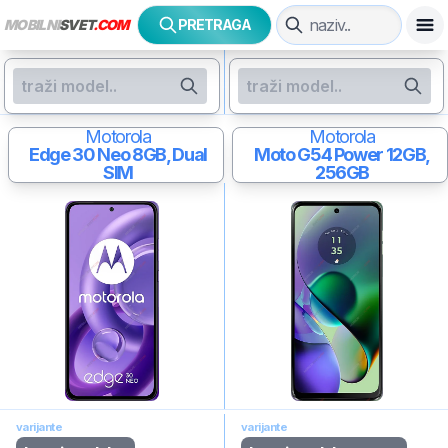
MOBILNI
SVET
.COM
PRETRAGA
Motorola
Motorola
Edge 30 Neo
8GB, Dual
Moto G54 Power
12GB,
SIM
256GB
varijante
varijante