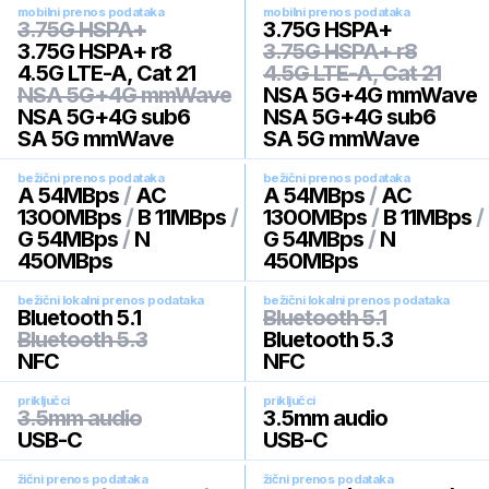
mobilni prenos podataka
mobilni prenos podataka
3.75G HSPA+
3.75G HSPA+
3.75G HSPA+ r8
3.75G HSPA+ r8
4.5G LTE-A, Cat 21
4.5G LTE-A, Cat 21
NSA 5G+4G mmWave
NSA 5G+4G mmWave
NSA 5G+4G sub6
NSA 5G+4G sub6
SA 5G mmWave
SA 5G mmWave
bežični prenos podataka
bežični prenos podataka
A 54MBps
/
AC
A 54MBps
/
AC
1300MBps
/
B 11MBps
/
1300MBps
/
B 11MBps
/
G 54MBps
/
N
G 54MBps
/
N
450MBps
450MBps
bežični lokalni prenos podataka
bežični lokalni prenos podataka
Bluetooth 5.1
Bluetooth 5.1
Bluetooth 5.3
Bluetooth 5.3
NFC
NFC
priključci
priključci
3.5mm audio
3.5mm audio
USB-C
USB-C
žični prenos podataka
žični prenos podataka