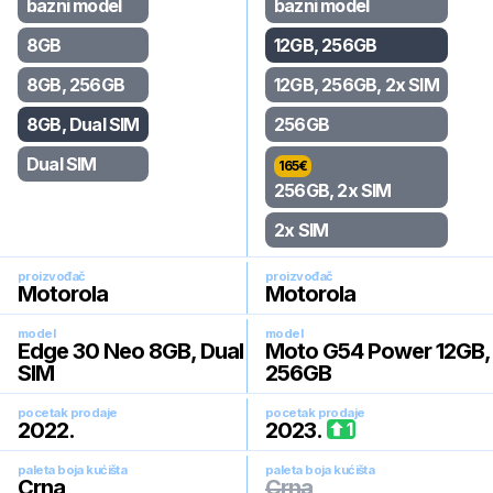
bazni model
bazni model
8GB
12GB, 256GB
8GB, 256GB
12GB, 256GB, 2x SIM
8GB, Dual SIM
256GB
Dual SIM
165
€
256GB, 2x SIM
2x SIM
proizvođač
proizvođač
Motorola
Motorola
model
model
Edge 30 Neo 8GB, Dual
Moto G54 Power 12GB,
SIM
256GB
pocetak prodaje
pocetak prodaje
2022
.
2023
.
1
paleta boja kućišta
paleta boja kućišta
Crna
Crna