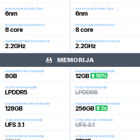
preciznost izrade čipa
preciznost izrade čipa
6
nm
6
nm
broj jezgara procesora
broj jezgara procesora
8
core
8
core
maksimalni takt procesora
maksimalni takt procesora
2.2
GHz
2.2
GHz
MEMORIJA
kapacitet ram memorije
kapacitet ram memorije
8
GB
12
GB
50
%
vrsta ram memorije
vrsta ram memorije
LPDDR5
LPDDR5
kapacitet interne memorije
kapacitet interne memorije
128
GB
256
GB
2
x
vrsta interne memorije
vrsta interne memorije
UFS 3.1
UFS 3.1
vrsta externe memorije
vrsta externe memorije