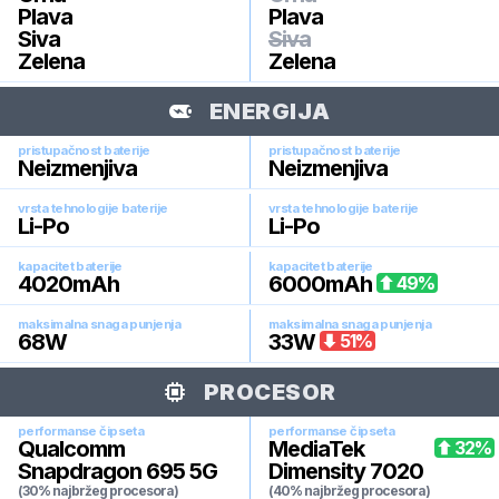
Plava
Plava
Siva
Siva
Zelena
Zelena
ENERGIJA
pristupačnost baterije
pristupačnost baterije
Neizmenjiva
Neizmenjiva
vrsta tehnologije baterije
vrsta tehnologije baterije
Li-Po
Li-Po
kapacitet baterije
kapacitet baterije
4020
mAh
6000
mAh
49
%
maksimalna snaga punjenja
maksimalna snaga punjenja
68
W
33
W
51
%
PROCESOR
performanse čipseta
performanse čipseta
Qualcomm
MediaTek
32
%
Snapdragon 695 5G
Dimensity 7020
(30% najbržeg procesora)
(40% najbržeg procesora)