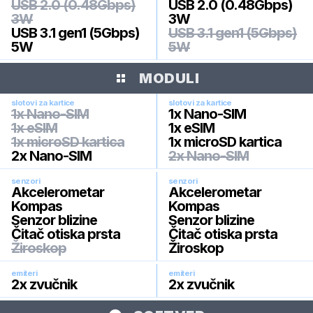
USB 2.0 (0.48Gbps)
USB 2.0 (0.48Gbps)
3W
3W
USB 3.1 gen1 (5Gbps)
USB 3.1 gen1 (5Gbps)
5W
5W
MODULI
slotovi za kartice
slotovi za kartice
1x Nano-SIM
1x Nano-SIM
1x eSIM
1x eSIM
1x microSD kartica
1x microSD kartica
2x Nano-SIM
2x Nano-SIM
senzori
senzori
Akcelerometar
Akcelerometar
Kompas
Kompas
Senzor blizine
Senzor blizine
Čitač otiska prsta
Čitač otiska prsta
Žiroskop
Žiroskop
emiteri
emiteri
2x zvučnik
2x zvučnik