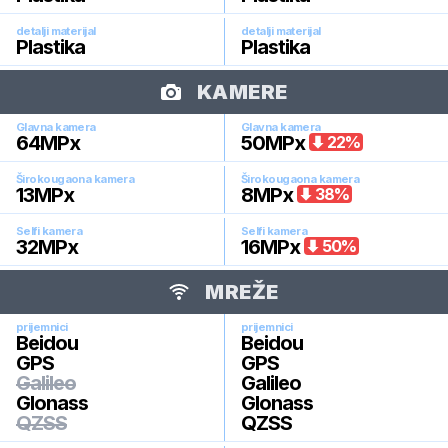
detalji materijal
detalji materijal
Plastika
Plastika
KAMERE
Glavna kamera
Glavna kamera
64
MPx
50
MPx
22
%
Širokougaona kamera
Širokougaona kamera
13
MPx
8
MPx
38
%
Selfi kamera
Selfi kamera
32
MPx
16
MPx
50
%
MREŽE
prijemnici
prijemnici
Beidou
Beidou
GPS
GPS
Galileo
Galileo
Glonass
Glonass
QZSS
QZSS