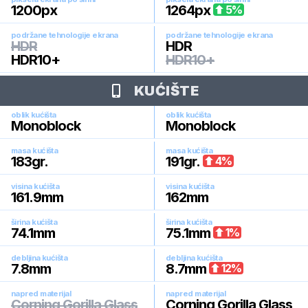
1200
px
1264
px
5
%
podržane tehnologije ekrana
podržane tehnologije ekrana
HDR
HDR
HDR10+
HDR10+
KUĆIŠTE
oblik kućišta
oblik kućišta
Monoblock
Monoblock
masa kućišta
masa kućišta
183
gr.
191
gr.
4
%
visina kućišta
visina kućišta
161.9
mm
162
mm
širina kućišta
širina kućišta
74.1
mm
75.1
mm
1
%
debljina kućišta
debljina kućišta
7.8
mm
8.7
mm
12
%
napred materijal
napred materijal
Corning Gorilla Glass
Corning Gorilla Glass