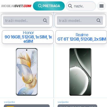
MOBILNI
SVET
.COM
PRETRAGA
Honor
Realme
90
16GB, 512GB, 1x SIM, 1x
GT 6T
12GB, 512GB, 2x SIM
eSIM
varijante
varijante