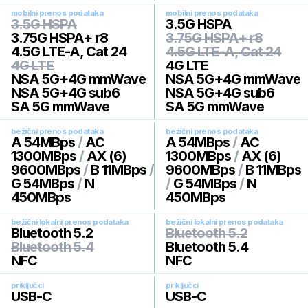
mobilni prenos podataka
mobilni prenos podataka
3.5G HSPA
3.5G HSPA
3.75G HSPA+ r8
3.75G HSPA+ r8
4.5G LTE-A, Cat 24
4.5G LTE-A, Cat 24
4G LTE
4G LTE
NSA 5G+4G mmWave
NSA 5G+4G mmWave
NSA 5G+4G sub6
NSA 5G+4G sub6
SA 5G mmWave
SA 5G mmWave
bežični prenos podataka
bežični prenos podataka
A 54MBps
/
AC
A 54MBps
/
AC
1300MBps
/
AX (6)
1300MBps
/
AX (6)
9600MBps
/
B 11MBps
/
9600MBps
/
B 11MBps
G 54MBps
/
N
/
G 54MBps
/
N
450MBps
450MBps
bežični lokalni prenos podataka
bežični lokalni prenos podataka
Bluetooth 5.2
Bluetooth 5.2
Bluetooth 5.4
Bluetooth 5.4
NFC
NFC
priključci
priključci
USB-C
USB-C