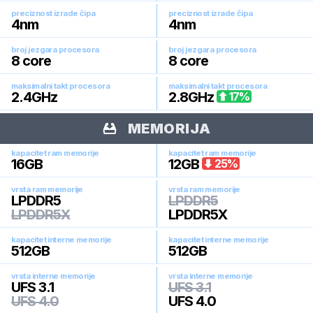
preciznost izrade čipa
preciznost izrade čipa
4
nm
4
nm
broj jezgara procesora
broj jezgara procesora
8
core
8
core
maksimalni takt procesora
maksimalni takt procesora
2.4
GHz
2.8
GHz
17
%
MEMORIJA
kapacitet ram memorije
kapacitet ram memorije
16
GB
12
GB
25
%
vrsta ram memorije
vrsta ram memorije
LPDDR5
LPDDR5
LPDDR5X
LPDDR5X
kapacitet interne memorije
kapacitet interne memorije
512
GB
512
GB
vrsta interne memorije
vrsta interne memorije
UFS 3.1
UFS 3.1
UFS 4.0
UFS 4.0