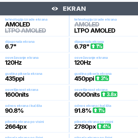
EKRAN
tehnologija izrade ekrana
tehnologija izrade ekrana
AMOLED
AMOLED
LTPO AMOLED
LTPO AMOLED
dijagonala ekrana
dijagonala ekrana
6.7
"
6.78
"
1
%
osvežavanje ekrana
osvežavanje ekrana
120
Hz
120
Hz
gustina piksela ekrana
gustina piksela ekrana
435
ppi
450
ppi
3
%
osvetljenost ekrana
osvetljenost ekrana
1600
nits
6000
nits
3.8
x
odnos ekrana i kućišta
odnos ekrana i kućišta
90.8
%
91.8
%
1
%
piksela ekrana po visini
piksela ekrana po visini
2664
px
2780
px
4
%
piksela ekrana po širini
piksela ekrana po širini