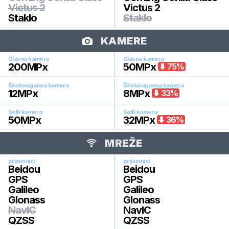
Victus 2
Victus 2
Staklo
Staklo
KAMERE
Glavna kamera
Glavna kamera
200
MPx
50
MPx
75
%
Širokougaona kamera
Širokougaona kamera
12
MPx
8
MPx
33
%
Selfi kamera
Selfi kamera
50
MPx
32
MPx
36
%
MREŽE
prijemnici
prijemnici
Beidou
Beidou
GPS
GPS
Galileo
Galileo
Glonass
Glonass
NavIC
NavIC
QZSS
QZSS