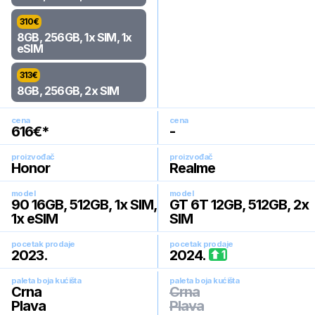
310
€
8GB, 256GB, 1x SIM, 1x
eSIM
313
€
8GB, 256GB, 2x SIM
cena
cena
616
€*
-
proizvođač
proizvođač
Honor
Realme
model
model
90 16GB, 512GB, 1x SIM,
GT 6T 12GB, 512GB, 2x
1x eSIM
SIM
pocetak prodaje
pocetak prodaje
2023
.
2024
.
1
paleta boja kućišta
paleta boja kućišta
Crna
Crna
Plava
Plava