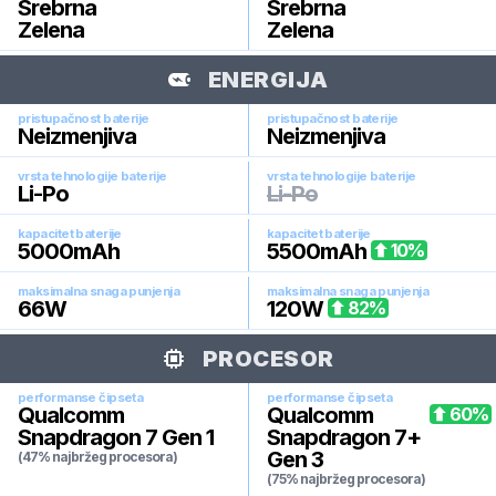
Srebrna
Srebrna
Zelena
Zelena
ENERGIJA
pristupačnost baterije
pristupačnost baterije
Neizmenjiva
Neizmenjiva
vrsta tehnologije baterije
vrsta tehnologije baterije
Li-Po
Li-Po
kapacitet baterije
kapacitet baterije
5000
mAh
5500
mAh
10
%
maksimalna snaga punjenja
maksimalna snaga punjenja
66
W
120
W
82
%
PROCESOR
performanse čipseta
performanse čipseta
Qualcomm
Qualcomm
60
%
Snapdragon 7 Gen 1
Snapdragon 7+
Gen 3
(47% najbržeg procesora)
(75% najbržeg procesora)