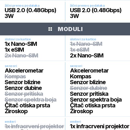
žični prenos podataka
žični prenos podataka
USB 2.0 (0.48Gbps)
USB 2.0 (0.48Gbps)
3W
3W
MODULI
slotovi za kartice
slotovi za kartice
1x Nano-SIM
1x Nano-SIM
1x eSIM
1x eSIM
2x Nano-SIM
2x Nano-SIM
senzori
senzori
Akcelerometar
Akcelerometar
Kompas
Kompas
Senzor blizine
Senzor blizine
Senzor dubine
Senzor dubine
Senzor pritiska
Senzor pritiska
Senzor spektra boja
Senzor spektra boja
Čitač otiska prsta
Čitač otiska prsta
Žiroskop
Žiroskop
emiteri
emiteri
1x infracrveni projektor
1x infracrveni projektor