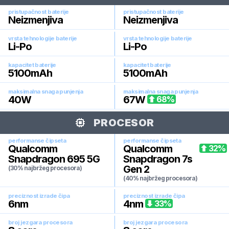
pristupačnost baterije
pristupačnost baterije
Neizmenjiva
Neizmenjiva
vrsta tehnologije baterije
vrsta tehnologije baterije
Li-Po
Li-Po
kapacitet baterije
kapacitet baterije
5100
mAh
5100
mAh
maksimalna snaga punjenja
maksimalna snaga punjenja
40
W
67
W
68
%
PROCESOR
performanse čipseta
performanse čipseta
Qualcomm
Qualcomm
32
%
Snapdragon 695 5G
Snapdragon 7s
Gen 2
(30% najbržeg procesora)
(40% najbržeg procesora)
preciznost izrade čipa
preciznost izrade čipa
6
nm
4
nm
33
%
broj jezgara procesora
broj jezgara procesora