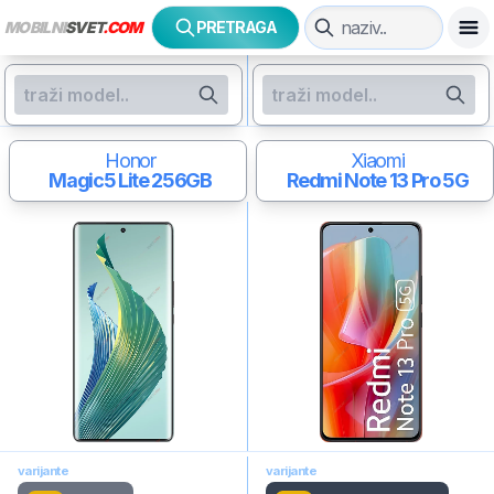
MOBILNI
SVET
.COM
PRETRAGA
Honor
Xiaomi
Magic5 Lite
256GB
Redmi Note 13 Pro 5G
varijante
varijante