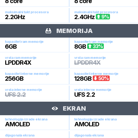
8
core
8
core
maksimalni takt procesora
maksimalni takt procesora
2.2
GHz
2.4
GHz
9
%
MEMORIJA
kapacitet ram memorije
kapacitet ram memorije
6
GB
8
GB
33
%
vrsta ram memorije
vrsta ram memorije
LPDDR4X
LPDDR4X
kapacitet interne memorije
kapacitet interne memorije
256
GB
128
GB
50
%
vrsta interne memorije
vrsta interne memorije
UFS 2.2
UFS 2.2
EKRAN
tehnologija izrade ekrana
tehnologija izrade ekrana
AMOLED
AMOLED
dijagonala ekrana
dijagonala ekrana