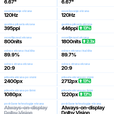
6.67
"
6.67
"
osvežavanje ekrana
osvežavanje ekrana
120
Hz
120
Hz
gustina piksela ekrana
gustina piksela ekrana
395
ppi
446
ppi
13
%
osvetljenost ekrana
osvetljenost ekrana
800
nits
1800
nits
2.3
x
odnos ekrana i kućišta
odnos ekrana i kućišta
89.9
%
89.7
%
odnos strana ekrana
odnos strana ekrana
20:9
20:9
piksela ekrana po visini
piksela ekrana po visini
2400
px
2712
px
13
%
piksela ekrana po širini
piksela ekrana po širini
1080
px
1220
px
13
%
podržane tehnologije ekrana
podržane tehnologije ekrana
Always-on-display
Always-on-display
Dolby Vision
Dolby Vision