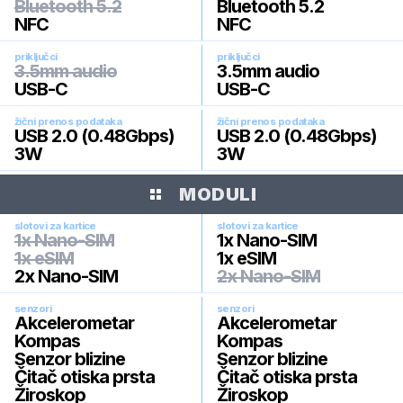
Bluetooth 5.2
Bluetooth 5.2
NFC
NFC
priključci
priključci
3.5mm audio
3.5mm audio
USB-C
USB-C
žični prenos podataka
žični prenos podataka
USB 2.0 (0.48Gbps)
USB 2.0 (0.48Gbps)
3W
3W
MODULI
slotovi za kartice
slotovi za kartice
1x Nano-SIM
1x Nano-SIM
1x eSIM
1x eSIM
2x Nano-SIM
2x Nano-SIM
senzori
senzori
Akcelerometar
Akcelerometar
Kompas
Kompas
Senzor blizine
Senzor blizine
Čitač otiska prsta
Čitač otiska prsta
Žiroskop
Žiroskop