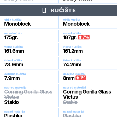
KUĆIŠTE
oblik kućišta
oblik kućišta
Monoblock
Monoblock
masa kućišta
masa kućišta
175
gr.
187
gr.
7
%
visina kućišta
visina kućišta
161.6
mm
161.2
mm
širina kućišta
širina kućišta
73.9
mm
74.2
mm
debljina kućišta
debljina kućišta
7.9
mm
8
mm
1
%
napred materijal
napred materijal
Corning Gorilla Glass
Corning Gorilla Glass
Victus
Victus
Staklo
Staklo
nazad materijal
nazad materijal
Plastika
Plastika