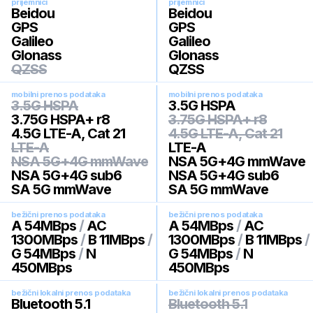
prijemnici
prijemnici
Beidou
Beidou
GPS
GPS
Galileo
Galileo
Glonass
Glonass
QZSS
QZSS
mobilni prenos podataka
mobilni prenos podataka
3.5G HSPA
3.5G HSPA
3.75G HSPA+ r8
3.75G HSPA+ r8
4.5G LTE-A, Cat 21
4.5G LTE-A, Cat 21
LTE-A
LTE-A
NSA 5G+4G mmWave
NSA 5G+4G mmWave
NSA 5G+4G sub6
NSA 5G+4G sub6
SA 5G mmWave
SA 5G mmWave
bežični prenos podataka
bežični prenos podataka
A 54MBps
/
AC
A 54MBps
/
AC
1300MBps
/
B 11MBps
/
1300MBps
/
B 11MBps
/
G 54MBps
/
N
G 54MBps
/
N
450MBps
450MBps
bežični lokalni prenos podataka
bežični lokalni prenos podataka
Bluetooth 5.1
Bluetooth 5.1