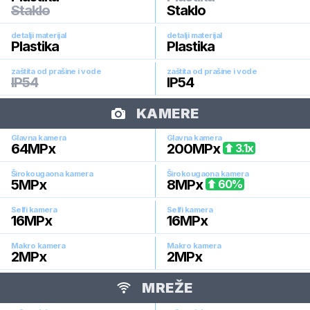
Staklo
Staklo
detalji materijal
detalji materijal
Plastika
Plastika
zaštita od prašine i vode
zaštita od prašine i vode
IP54
IP54
KAMERE
Glavna kamera
Glavna kamera
64
MPx
200
MPx
3.1
x
Širokougaona kamera
Širokougaona kamera
5
MPx
8
MPx
60
%
Selfi kamera
Selfi kamera
16
MPx
16
MPx
Makro kamera
Makro kamera
2
MPx
2
MPx
MREŽE