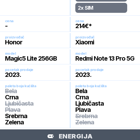
2x SIM
cena
cena
-
214
€*
proizvođač
proizvođač
Honor
Xiaomi
model
model
Magic5 Lite 256GB
Redmi Note 13 Pro 5G
pocetak prodaje
pocetak prodaje
2023
.
2023
.
paleta boja kućišta
paleta boja kućišta
Bela
Bela
Crna
Crna
Ljubičasta
Ljubičasta
Plava
Plava
Srebrna
Srebrna
Zelena
Zelena
ENERGIJA