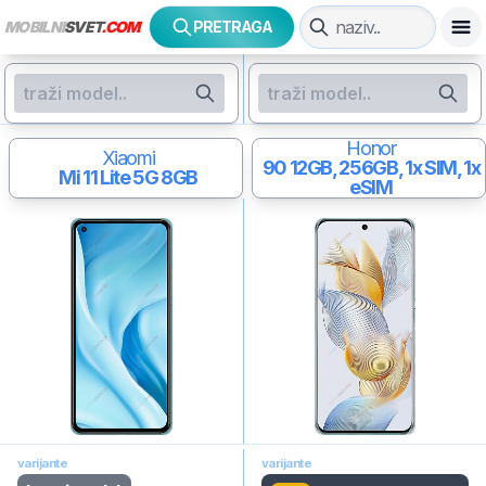
MOBILNI
SVET
.COM
PRETRAGA
Honor
Xiaomi
90
12GB, 256GB, 1x SIM, 1x
Mi 11 Lite 5G
8GB
eSIM
varijante
varijante