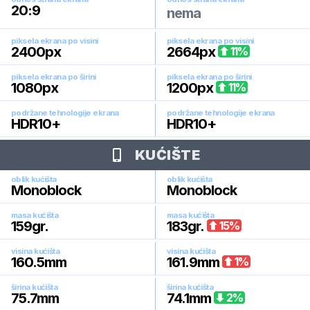
20:9
nema
piksela ekrana po visini
piksela ekrana po visini
2400
px
2664
px
11
%
piksela ekrana po širini
piksela ekrana po širini
1080
px
1200
px
11
%
podržane tehnologije ekrana
podržane tehnologije ekrana
HDR10+
HDR10+
KUĆIŠTE
oblik kućišta
oblik kućišta
Monoblock
Monoblock
masa kućišta
masa kućišta
159
gr.
183
gr.
15
%
visina kućišta
visina kućišta
160.5
mm
161.9
mm
1
%
širina kućišta
širina kućišta
75.7
mm
74.1
mm
2
%