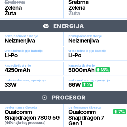
Srebrna
Srebrna
Zelena
Zelena
Žuta
Žuta
ENERGIJA
pristupačnost baterije
pristupačnost baterije
Neizmenjiva
Neizmenjiva
vrsta tehnologije baterije
vrsta tehnologije baterije
Li-Po
Li-Po
kapacitet baterije
kapacitet baterije
4250
mAh
5000
mAh
18
%
maksimalna snaga punjenja
maksimalna snaga punjenja
33
W
66
W
2
x
PROCESOR
performanse čipseta
performanse čipseta
Qualcomm
Qualcomm
7
%
Snapdragon 780G 5G
Snapdragon 7
Gen 1
(44% najbržeg procesora)