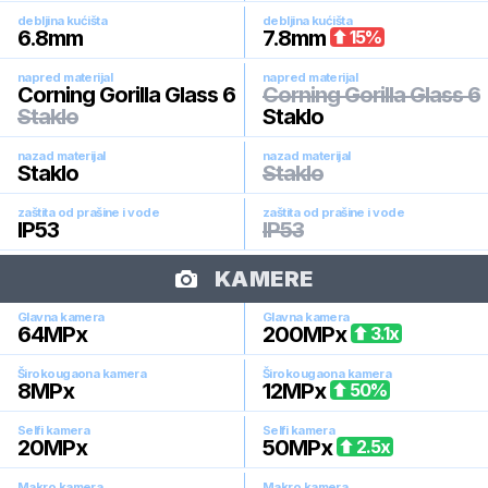
debljina kućišta
debljina kućišta
6.8
mm
7.8
mm
15
%
napred materijal
napred materijal
Corning Gorilla Glass 6
Corning Gorilla Glass 6
Staklo
Staklo
nazad materijal
nazad materijal
Staklo
Staklo
zaštita od prašine i vode
zaštita od prašine i vode
IP53
IP53
KAMERE
Glavna kamera
Glavna kamera
64
MPx
200
MPx
3.1
x
Širokougaona kamera
Širokougaona kamera
8
MPx
12
MPx
50
%
Selfi kamera
Selfi kamera
20
MPx
50
MPx
2.5
x
Makro kamera
Makro kamera