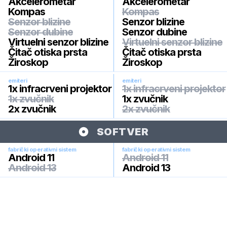
Akcelerometar
Akcelerometar
Kompas
Kompas
Senzor blizine
Senzor blizine
Senzor dubine
Senzor dubine
Virtuelni senzor blizine
Virtuelni senzor blizine
Čitač otiska prsta
Čitač otiska prsta
Žiroskop
Žiroskop
emiteri
emiteri
1x infracrveni projektor
1x infracrveni projektor
1x zvučnik
1x zvučnik
2x zvučnik
2x zvučnik
SOFTVER
fabrički operativni sistem
fabrički operativni sistem
Android 11
Android 11
Android 13
Android 13