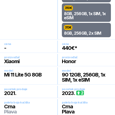
310
€
8GB, 256GB, 1x SIM, 1x
eSIM
313
€
8GB, 256GB, 2x SIM
cena
cena
-
440
€*
proizvođač
proizvođač
Xiaomi
Honor
model
model
Mi 11 Lite 5G 8GB
90 12GB, 256GB, 1x
SIM, 1x eSIM
pocetak prodaje
pocetak prodaje
2021
.
2023
.
2
paleta boja kućišta
paleta boja kućišta
Crna
Crna
Plava
Plava