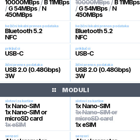
10000MBps
/
B 11MBps
10000MBps
/
B 11MBps
/
G 54MBps
/
N
/
G 54MBps
/
N
450MBps
450MBps
bežični lokalni prenos podataka
bežični lokalni prenos podataka
Bluetooth 5.2
Bluetooth 5.2
NFC
NFC
priključci
priključci
USB-C
USB-C
žični prenos podataka
žični prenos podataka
USB 2.0 (0.48Gbps)
USB 2.0 (0.48Gbps)
3W
3W
MODULI
slotovi za kartice
slotovi za kartice
1x Nano-SIM
1x Nano-SIM
1x Nano-SIM or
1x Nano-SIM or
microSD card
microSD card
1x eSIM
1x eSIM
senzori
senzori