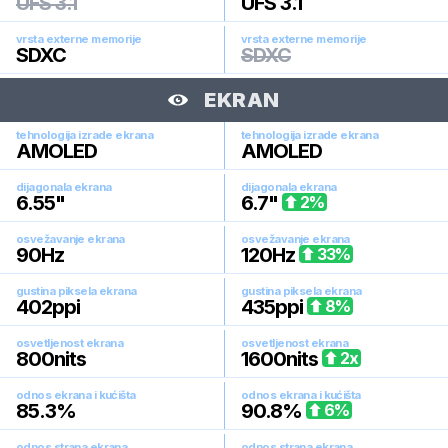
UFS 3.1
UFS 3.1
vrsta externe memorije
vrsta externe memorije
SDXC
SDXC
EKRAN
tehnologija izrade ekrana
tehnologija izrade ekrana
AMOLED
AMOLED
dijagonala ekrana
dijagonala ekrana
6.55
"
6.7
"
2
%
osvežavanje ekrana
osvežavanje ekrana
90
Hz
120
Hz
33
%
gustina piksela ekrana
gustina piksela ekrana
402
ppi
435
ppi
8
%
osvetljenost ekrana
osvetljenost ekrana
800
nits
1600
nits
2
x
odnos ekrana i kućišta
odnos ekrana i kućišta
85.3
%
90.8
%
6
%
odnos strana ekrana
odnos strana ekrana