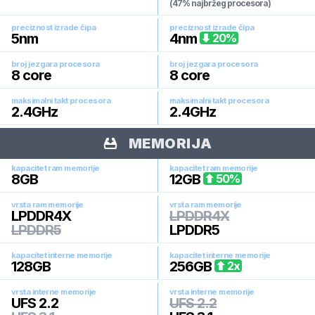
(47% najbržeg procesora)
preciznost izrade čipa
preciznost izrade čipa
5
nm
4
nm
20
%
broj jezgara procesora
broj jezgara procesora
8
core
8
core
maksimalni takt procesora
maksimalni takt procesora
2.4
GHz
2.4
GHz
MEMORIJA
kapacitet ram memorije
kapacitet ram memorije
8
GB
12
GB
50
%
vrsta ram memorije
vrsta ram memorije
LPDDR4X
LPDDR4X
LPDDR5
LPDDR5
kapacitet interne memorije
kapacitet interne memorije
128
GB
256
GB
2
x
vrsta interne memorije
vrsta interne memorije
UFS 2.2
UFS 2.2