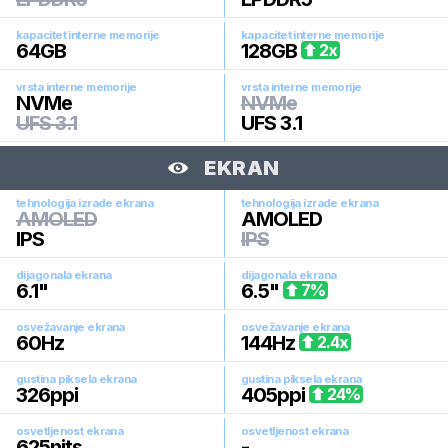
kapacitet interne memorije
kapacitet interne memorije
64
GB
128
GB
2
x
vrsta interne memorije
vrsta interne memorije
NVMe
NVMe
UFS 3.1
UFS 3.1
EKRAN
tehnologija izrade ekrana
tehnologija izrade ekrana
AMOLED
AMOLED
IPS
IPS
dijagonala ekrana
dijagonala ekrana
6.1
"
6.5
"
7
%
osvežavanje ekrana
osvežavanje ekrana
60
Hz
144
Hz
2.4
x
gustina piksela ekrana
gustina piksela ekrana
326
ppi
405
ppi
24
%
osvetljenost ekrana
osvetljenost ekrana
625
nits
-