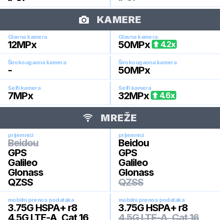
KAMERE
Glavna kamera
Glavna kamera
12
MPx
50
MPx
4.2
x
Širokougaona kamera
Širokougaona kamera
-
50
MPx
Selfi kamera
Selfi kamera
7
MPx
32
MPx
4.6
x
MREŽE
prijemnici
prijemnici
Beidou
Beidou
GPS
GPS
Galileo
Galileo
Glonass
Glonass
QZSS
QZSS
mobilni prenos podataka
mobilni prenos podataka
3.75G HSPA+ r8
3.75G HSPA+ r8
4.5G LTE-A, Cat 16
4.5G LTE-A, Cat 16