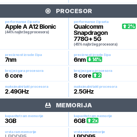
PROCESOR
performanse čipseta
performanse čipseta
Apple A A12 Bionic
Qualcomm
2
%
Snapdragon
(44% najbržeg procesora)
778G+ 5G
(45% najbržeg procesora)
preciznost izrade čipa
preciznost izrade čipa
7
nm
6
nm
14
%
broj jezgara procesora
broj jezgara procesora
6
core
8
core
2
maksimalni takt procesora
maksimalni takt procesora
2.49
GHz
2.5
GHz
MEMORIJA
kapacitet ram memorije
kapacitet ram memorije
3
GB
6
GB
2
x
vrsta ram memorije
vrsta ram memorije
LPDDR5
LPDDR5