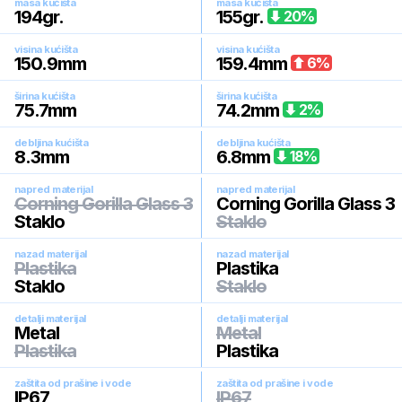
masa kućišta
masa kućišta
194
gr.
155
gr.
20
%
visina kućišta
visina kućišta
150.9
mm
159.4
mm
6
%
širina kućišta
širina kućišta
75.7
mm
74.2
mm
2
%
debljina kućišta
debljina kućišta
8.3
mm
6.8
mm
18
%
napred materijal
napred materijal
Corning Gorilla Glass 3
Corning Gorilla Glass 3
Staklo
Staklo
nazad materijal
nazad materijal
Plastika
Plastika
Staklo
Staklo
detalji materijal
detalji materijal
Metal
Metal
Plastika
Plastika
zaštita od prašine i vode
zaštita od prašine i vode
IP67
IP67