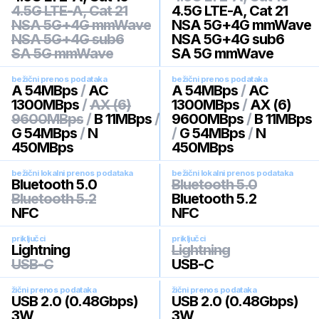
4.5G LTE-A, Cat 21
4.5G LTE-A, Cat 21
NSA 5G+4G mmWave
NSA 5G+4G mmWave
NSA 5G+4G sub6
NSA 5G+4G sub6
SA 5G mmWave
SA 5G mmWave
bežični prenos podataka
bežični prenos podataka
A 54MBps
/
AC
A 54MBps
/
AC
1300MBps
/
AX (6)
1300MBps
/
AX (6)
9600MBps
/
B 11MBps
/
9600MBps
/
B 11MBps
G 54MBps
/
N
/
G 54MBps
/
N
450MBps
450MBps
bežični lokalni prenos podataka
bežični lokalni prenos podataka
Bluetooth 5.0
Bluetooth 5.0
Bluetooth 5.2
Bluetooth 5.2
NFC
NFC
priključci
priključci
Lightning
Lightning
USB-C
USB-C
žični prenos podataka
žični prenos podataka
USB 2.0 (0.48Gbps)
USB 2.0 (0.48Gbps)
3W
3W