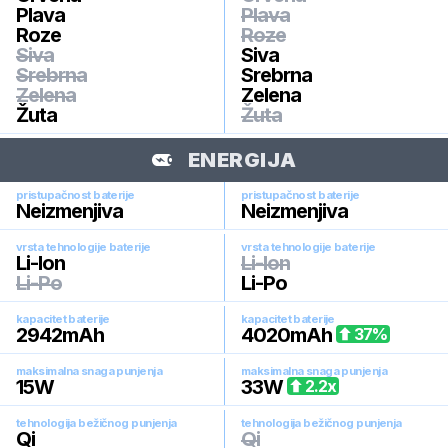
Plava
Plava
Roze
Roze
Siva
Siva
Srebrna
Srebrna
Zelena
Zelena
Žuta
Žuta
ENERGIJA
pristupačnost baterije
pristupačnost baterije
Neizmenjiva
Neizmenjiva
vrsta tehnologije baterije
vrsta tehnologije baterije
Li-Ion
Li-Ion
Li-Po
Li-Po
kapacitet baterije
kapacitet baterije
2942
mAh
4020
mAh
37
%
maksimalna snaga punjenja
maksimalna snaga punjenja
15
W
33
W
2.2
x
tehnologija bežičnog punjenja
tehnologija bežičnog punjenja
Qi
Qi