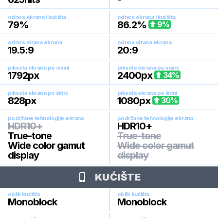
odnos ekrana i kućišta
odnos ekrana i kućišta
79
%
86.2
%
9
%
odnos strana ekrana
odnos strana ekrana
19.5:9
20:9
piksela ekrana po visini
piksela ekrana po visini
1792
px
2400
px
34
%
piksela ekrana po širini
piksela ekrana po širini
828
px
1080
px
30
%
podržane tehnologije ekrana
podržane tehnologije ekrana
HDR10+
HDR10+
True-tone
True-tone
Wide color gamut
Wide color gamut
display
display
KUĆIŠTE
oblik kućišta
oblik kućišta
Monoblock
Monoblock