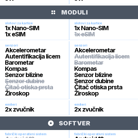
MODULI
slotovi za kartice
slotovi za kartice
1x Nano-SIM
1x Nano-SIM
1x eSIM
1x eSIM
senzori
senzori
Akcelerometar
Akcelerometar
Autentifikacija licem
Autentifikacija licem
Barometar
Barometar
Kompas
Kompas
Senzor blizine
Senzor blizine
Senzor dubine
Senzor dubine
Čitač otiska prsta
Čitač otiska prsta
Žiroskop
Žiroskop
emiteri
emiteri
2x zvučnik
2x zvučnik
SOFTVER
fabrički operativni sistem
fabrički operativni sistem