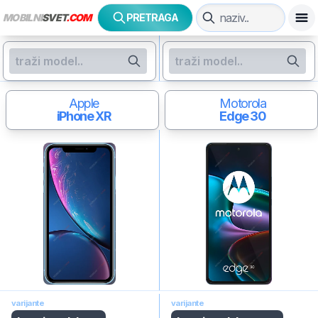
MOBILNI
SVET
.COM
PRETRAGA
Apple
Motorola
iPhone XR
Edge 30
varijante
varijante