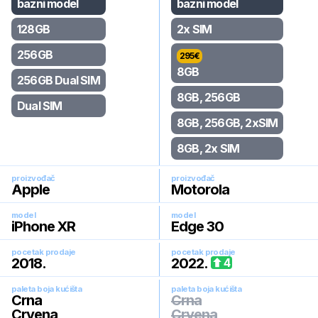
bazni model
bazni model
128GB
2x SIM
256GB
295
€
8GB
256GB Dual SIM
8GB, 256GB
Dual SIM
8GB, 256GB, 2xSIM
8GB, 2x SIM
proizvođač
proizvođač
Apple
Motorola
model
model
iPhone XR
Edge 30
pocetak prodaje
pocetak prodaje
2018
.
2022
.
4
paleta boja kućišta
paleta boja kućišta
Crna
Crna
Crvena
Crvena