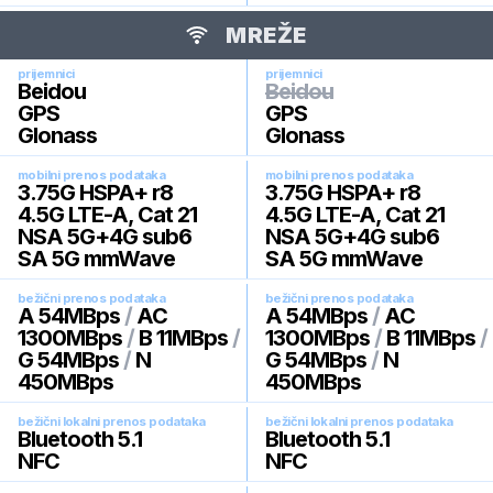
MREŽE
prijemnici
prijemnici
Beidou
Beidou
GPS
GPS
Glonass
Glonass
mobilni prenos podataka
mobilni prenos podataka
3.75G HSPA+ r8
3.75G HSPA+ r8
4.5G LTE-A, Cat 21
4.5G LTE-A, Cat 21
NSA 5G+4G sub6
NSA 5G+4G sub6
SA 5G mmWave
SA 5G mmWave
bežični prenos podataka
bežični prenos podataka
A 54MBps
/
AC
A 54MBps
/
AC
1300MBps
/
B 11MBps
/
1300MBps
/
B 11MBps
/
G 54MBps
/
N
G 54MBps
/
N
450MBps
450MBps
bežični lokalni prenos podataka
bežični lokalni prenos podataka
Bluetooth 5.1
Bluetooth 5.1
NFC
NFC