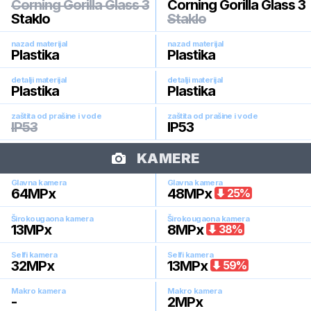
Corning Gorilla Glass 3
Corning Gorilla Glass 3
Staklo
Staklo
nazad materijal
nazad materijal
Plastika
Plastika
detalji materijal
detalji materijal
Plastika
Plastika
zaštita od prašine i vode
zaštita od prašine i vode
IP53
IP53
KAMERE
Glavna kamera
Glavna kamera
64
MPx
48
MPx
25
%
Širokougaona kamera
Širokougaona kamera
13
MPx
8
MPx
38
%
Selfi kamera
Selfi kamera
32
MPx
13
MPx
59
%
Makro kamera
Makro kamera
-
2
MPx