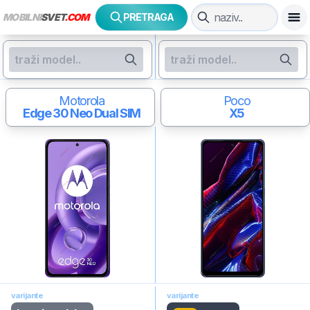
MOBILNI
SVET
.COM
PRETRAGA
Motorola
Poco
Edge 30 Neo
Dual SIM
X5
varijante
varijante