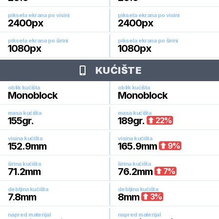
piksela ekrana po visini
piksela ekrana po visini
2400
px
2400
px
piksela ekrana po širini
piksela ekrana po širini
1080
px
1080
px
KUĆIŠTE
oblik kućišta
oblik kućišta
Monoblock
Monoblock
masa kućišta
masa kućišta
155
gr.
189
gr.
22
%
visina kućišta
visina kućišta
152.9
mm
165.9
mm
9
%
širina kućišta
širina kućišta
71.2
mm
76.2
mm
7
%
debljina kućišta
debljina kućišta
7.8
mm
8
mm
3
%
napred materijal
napred materijal