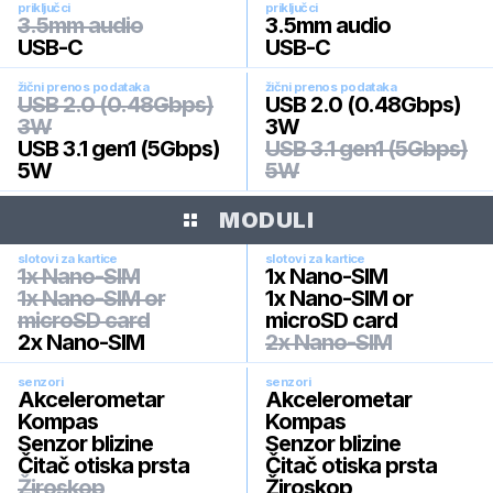
priključci
priključci
3.5mm audio
3.5mm audio
USB-C
USB-C
žični prenos podataka
žični prenos podataka
USB 2.0 (0.48Gbps)
USB 2.0 (0.48Gbps)
3W
3W
USB 3.1 gen1 (5Gbps)
USB 3.1 gen1 (5Gbps)
5W
5W
MODULI
slotovi za kartice
slotovi za kartice
1x Nano-SIM
1x Nano-SIM
1x Nano-SIM or
1x Nano-SIM or
microSD card
microSD card
2x Nano-SIM
2x Nano-SIM
senzori
senzori
Akcelerometar
Akcelerometar
Kompas
Kompas
Senzor blizine
Senzor blizine
Čitač otiska prsta
Čitač otiska prsta
Žiroskop
Žiroskop