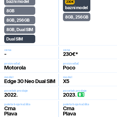
bazni model
230
€
bazni model
8GB
8GB, 256GB
8GB, 256GB
8GB, Dual SIM
Dual SIM
cena
cena
-
230
€*
proizvođač
proizvođač
Motorola
Poco
model
model
Edge 30 Neo Dual SIM
X5
pocetak prodaje
pocetak prodaje
2022
.
2023
.
1
paleta boja kućišta
paleta boja kućišta
Crna
Crna
Plava
Plava