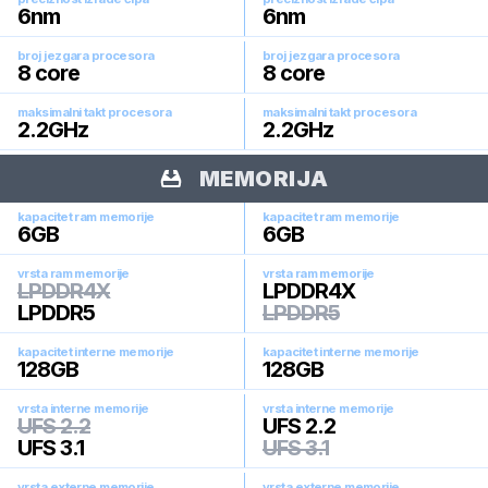
6
nm
6
nm
broj jezgara procesora
broj jezgara procesora
8
core
8
core
maksimalni takt procesora
maksimalni takt procesora
2.2
GHz
2.2
GHz
MEMORIJA
kapacitet ram memorije
kapacitet ram memorije
6
GB
6
GB
vrsta ram memorije
vrsta ram memorije
LPDDR4X
LPDDR4X
LPDDR5
LPDDR5
kapacitet interne memorije
kapacitet interne memorije
128
GB
128
GB
vrsta interne memorije
vrsta interne memorije
UFS 2.2
UFS 2.2
UFS 3.1
UFS 3.1
vrsta externe memorije
vrsta externe memorije