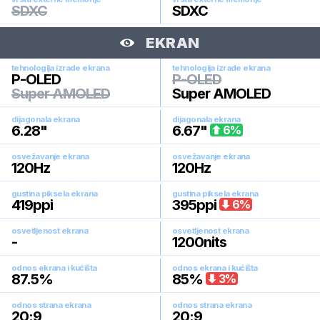
SDXC
SDXC
EKRAN
tehnologija izrade ekrana
tehnologija izrade ekrana
P-OLED
P-OLED
Super AMOLED
Super AMOLED
dijagonala ekrana
dijagonala ekrana
6.28
"
6.67
"
6
%
osvežavanje ekrana
osvežavanje ekrana
120
Hz
120
Hz
gustina piksela ekrana
gustina piksela ekrana
419
ppi
395
ppi
6
%
osvetljenost ekrana
osvetljenost ekrana
-
1200
nits
odnos ekrana i kućišta
odnos ekrana i kućišta
87.5
%
85
%
3
%
odnos strana ekrana
odnos strana ekrana
20:9
20:9