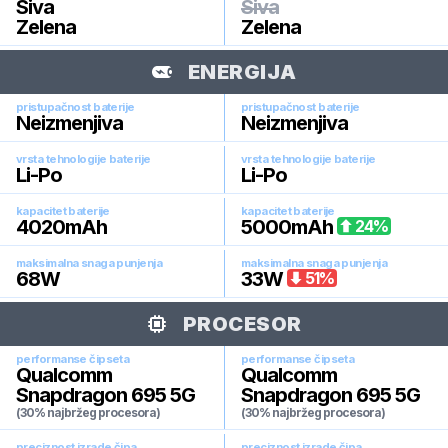
Siva
Siva
Zelena
Zelena
ENERGIJA
pristupačnost baterije
pristupačnost baterije
Neizmenjiva
Neizmenjiva
vrsta tehnologije baterije
vrsta tehnologije baterije
Li-Po
Li-Po
kapacitet baterije
kapacitet baterije
4020
mAh
5000
mAh
24
%
maksimalna snaga punjenja
maksimalna snaga punjenja
68
W
33
W
51
%
PROCESOR
performanse čipseta
performanse čipseta
Qualcomm
Qualcomm
Snapdragon 695 5G
Snapdragon 695 5G
(30% najbržeg procesora)
(30% najbržeg procesora)
preciznost izrade čipa
preciznost izrade čipa