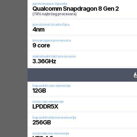
performanse čipseta
Qualcomm Snapdragon 8 Gen 2
(78% najbržeg procesora)
preciznost izrade čipa
4
nm
broj jezgara procesora
9
core
maksimalni takt procesora
3.36
GHz
kapacitet ram memorije
12
GB
vrsta ram memorije
LPDDR5X
kapacitet interne memorije
256
GB
vrsta interne memorije