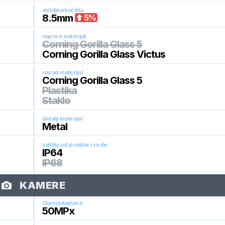
debljina kućišta
8.5
mm
5
%
napred materijal
Corning Gorilla Glass 5
Corning Gorilla Glass Victus
nazad materijal
Corning Gorilla Glass 5
Plastika
Staklo
detalji materijal
Metal
zaštita od prašine i vode
IP64
IP68
KAMERE
Glavna kamera
50
MPx