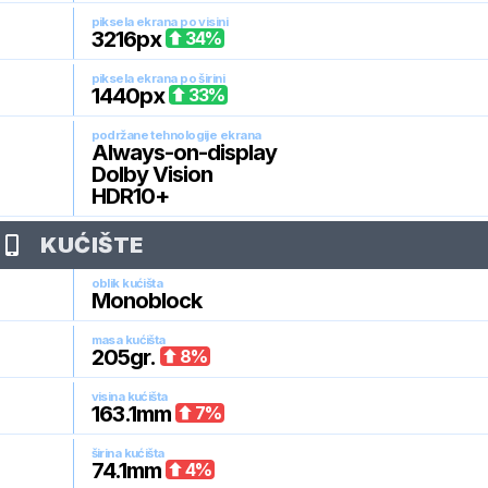
piksela ekrana po visini
3216
px
34
%
piksela ekrana po širini
1440
px
33
%
podržane tehnologije ekrana
Always-on-display
Dolby Vision
HDR10+
KUĆIŠTE
oblik kućišta
Monoblock
masa kućišta
205
gr.
8
%
visina kućišta
163.1
mm
7
%
širina kućišta
74.1
mm
4
%