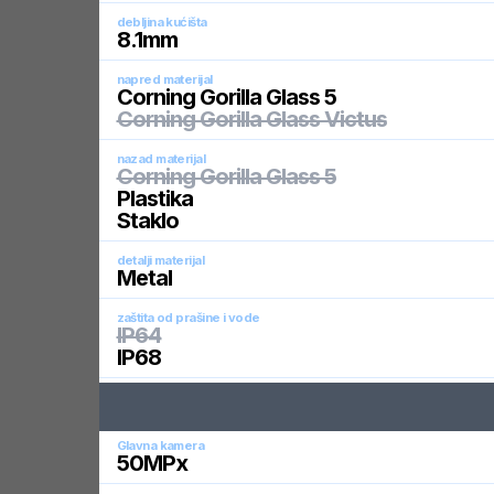
debljina kućišta
8.1
mm
napred materijal
Corning Gorilla Glass 5
Corning Gorilla Glass Victus
nazad materijal
Corning Gorilla Glass 5
Plastika
Staklo
detalji materijal
Metal
zaštita od prašine i vode
IP64
IP68
Glavna kamera
50
MPx