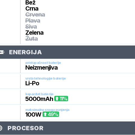
Bež
Crna
Crvena
Plava
Siva
Zelena
Žuta
ENERGIJA
pristupačnost baterije
Neizmenjiva
vrsta tehnologije baterije
Li-Po
kapacitet baterije
5000
mAh
11
%
maksimalna snaga punjenja
100
W
49
%
PROCESOR