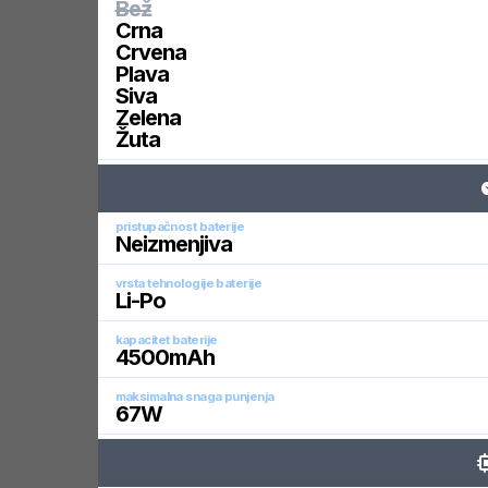
Bež
Crna
Crvena
Plava
Siva
Zelena
Žuta
pristupačnost baterije
Neizmenjiva
vrsta tehnologije baterije
Li-Po
kapacitet baterije
4500
mAh
maksimalna snaga punjenja
67
W