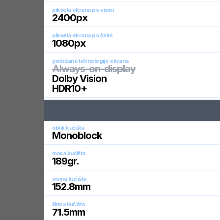
piksela ekrana po visini
2400
px
piksela ekrana po širini
1080
px
podržane tehnologije ekrana
Always-on-display
Dolby Vision
HDR10+
oblik kućišta
Monoblock
masa kućišta
189
gr.
visina kućišta
152.8
mm
širina kućišta
71.5
mm