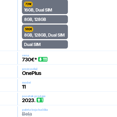
731
€
16GB, Dual SIM
8GB, 128GB
592
€
8GB, 128GB, Dual SIM
Dual SIM
cena
730
€*
111
proizvođač
OnePlus
model
11
pocetak prodaje
2023
.
1
paleta boja kućišta
Bela