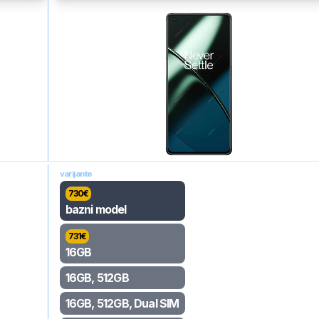
varijante
730
€
bazni model
731
€
16GB
16GB, 512GB
16GB, 512GB, Dual SIM