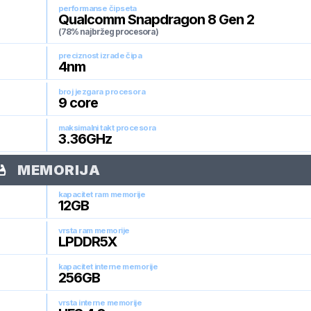
performanse čipseta
Qualcomm Snapdragon 8 Gen 2
(78% najbržeg procesora)
preciznost izrade čipa
4
nm
broj jezgara procesora
9
core
maksimalni takt procesora
3.36
GHz
MEMORIJA
kapacitet ram memorije
12
GB
vrsta ram memorije
LPDDR5X
kapacitet interne memorije
256
GB
vrsta interne memorije