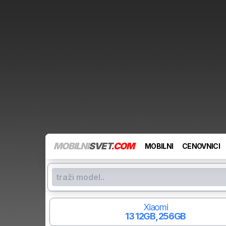
MOBILNI
SVET
.COM
MOBILNI
CENOVNICI
Xiaomi
13
12GB, 256GB