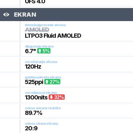
UFS 4.0
EKRAN
tehnologija izrade ekrana
AMOLED
LTPO3 Fluid AMOLED
dijagonala ekrana
6.7
"
5
%
osvežavanje ekrana
120
Hz
gustina piksela ekrana
525
ppi
27
%
osvetljenost ekrana
1300
nits
32
%
odnos ekrana i kućišta
89.7
%
odnos strana ekrana
20:9