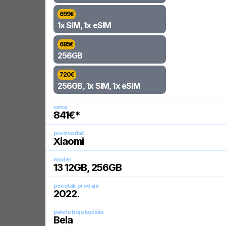
699
€
1x SIM, 1x eSIM
685
€
256GB
720
€
256GB, 1x SIM, 1x eSIM
cena
841
€*
proizvođač
Xiaomi
model
13 12GB, 256GB
pocetak prodaje
2022
.
paleta boja kućišta
Bela