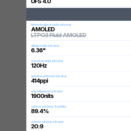
UFS 4.0
tehnologija izrade ekrana
AMOLED
LTPO3 Fluid AMOLED
dijagonala ekrana
6.36
"
osvežavanje ekrana
120
Hz
gustina piksela ekrana
414
ppi
osvetljenost ekrana
1900
nits
odnos ekrana i kućišta
89.4
%
odnos strana ekrana
20:9