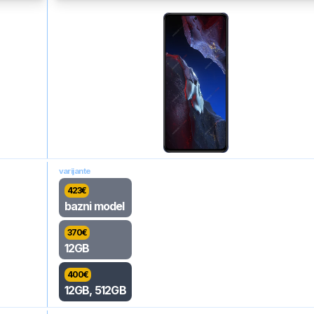
varijante
423
€
bazni model
370
€
12GB
400
€
12GB, 512GB