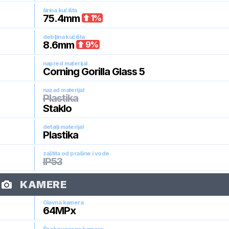
širina kućišta
75.4
mm
1
%
debljina kućišta
8.6
mm
9
%
napred materijal
Corning Gorilla Glass 5
nazad materijal
Plastika
Staklo
detalji materijal
Plastika
zaštita od prašine i vode
IP53
KAMERE
Glavna kamera
64
MPx