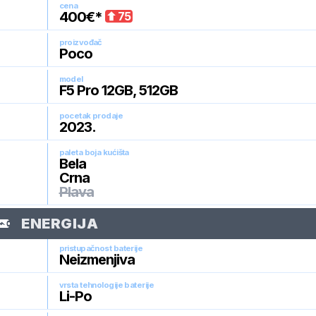
cena
400
€*
75
proizvođač
Poco
model
F5 Pro 12GB, 512GB
pocetak prodaje
2023
.
paleta boja kućišta
Bela
Crna
Plava
ENERGIJA
pristupačnost baterije
Neizmenjiva
vrsta tehnologije baterije
Li-Po