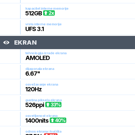
kapacitet interne memorije
512
GB
2
x
vrsta interne memorije
UFS 3.1
EKRAN
tehnologija izrade ekrana
AMOLED
dijagonala ekrana
6.67
"
osvežavanje ekrana
120
Hz
gustina piksela ekrana
526
ppi
33
%
osvetljenost ekrana
1400
nits
40
%
odnos ekrana i kućišta