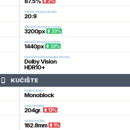
87.5
%
2
%
odnos strana ekrana
20:9
piksela ekrana po visini
3200
px
33
%
piksela ekrana po širini
1440
px
33
%
podržane tehnologije ekrana
Dolby Vision
HDR10+
KUĆIŠTE
oblik kućišta
Monoblock
masa kućišta
204
gr.
13
%
visina kućišta
162.8
mm
1
%