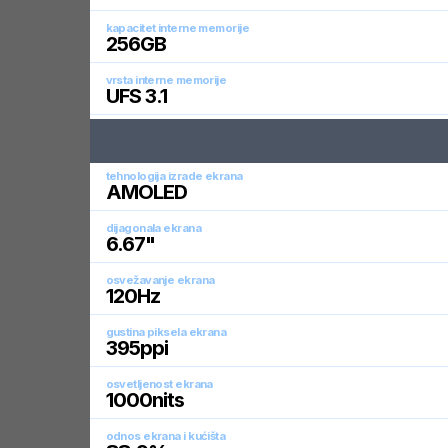
kapacitet interne memorije
256
GB
vrsta interne memorije
UFS 3.1
tehnologija izrade ekrana
AMOLED
dijagonala ekrana
6.67
"
osvežavanje ekrana
120
Hz
gustina piksela ekrana
395
ppi
osvetljenost ekrana
1000
nits
odnos ekrana i kućišta