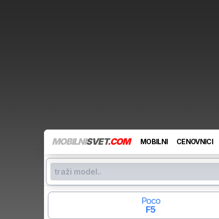
MOBILNI
SVET
.COM
MOBILNI
CENOVNICI
Poco
F5