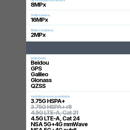
Širokougaona kamera
8
MPx
Selfi kamera
16
MPx
Makro kamera
2
MPx
prijemnici
Beidou
GPS
Galileo
Glonass
QZSS
mobilni prenos podataka
3.75G HSPA+
3.75G HSPA+ r8
4.5G LTE-A, Cat 21
4.5G LTE-A, Cat 24
NSA 5G+4G mmWave