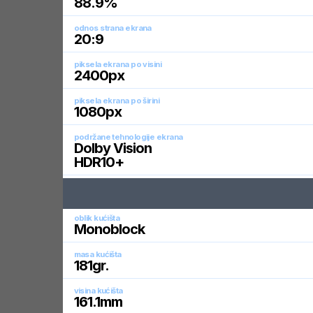
88.9
%
odnos strana ekrana
20:9
piksela ekrana po visini
2400
px
piksela ekrana po širini
1080
px
podržane tehnologije ekrana
Dolby Vision
HDR10+
oblik kućišta
Monoblock
masa kućišta
181
gr.
visina kućišta
161.1
mm