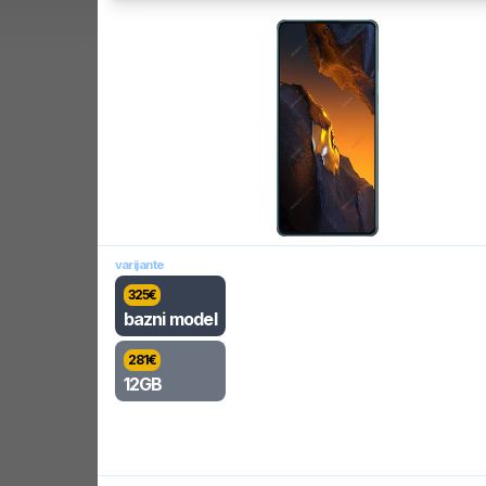
varijante
325
€
bazni model
281
€
12GB