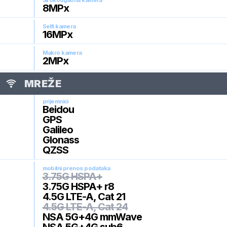
Širokougaona kamera
8
MPx
Selfi kamera
16
MPx
Makro kamera
2
MPx
MREŽE
prijemnici
Beidou
GPS
Galileo
Glonass
QZSS
mobilni prenos podataka
3.75G HSPA+
3.75G HSPA+ r8
4.5G LTE-A, Cat 21
4.5G LTE-A, Cat 24
NSA 5G+4G mmWave