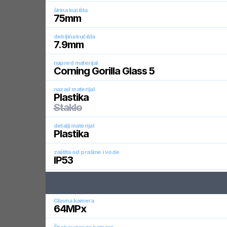
širina kućišta
75
mm
debljina kućišta
7.9
mm
napred materijal
Corning Gorilla Glass 5
nazad materijal
Plastika
Staklo
detalji materijal
Plastika
zaštita od prašine i vode
IP53
Glavna kamera
64
MPx