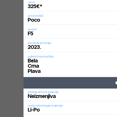
cena
325
€*
proizvođač
Poco
model
F5
pocetak prodaje
2023
.
paleta boja kućišta
Bela
Crna
Plava
pristupačnost baterije
Neizmenjiva
vrsta tehnologije baterije
Li-Po