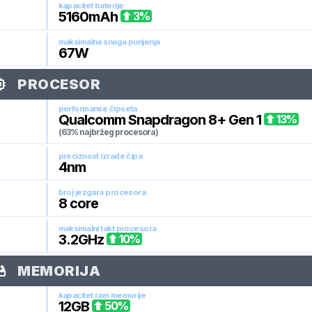
kapacitet baterije
5160
mAh
3
%
maksimalna snaga punjenja
67
W
PROCESOR
performanse čipseta
Qualcomm Snapdragon 8+ Gen 1
13
%
(63% najbržeg procesora)
preciznost izrade čipa
4
nm
broj jezgara procesora
8
core
maksimalni takt procesora
3.2
GHz
10
%
MEMORIJA
kapacitet ram memorije
12
GB
50
%