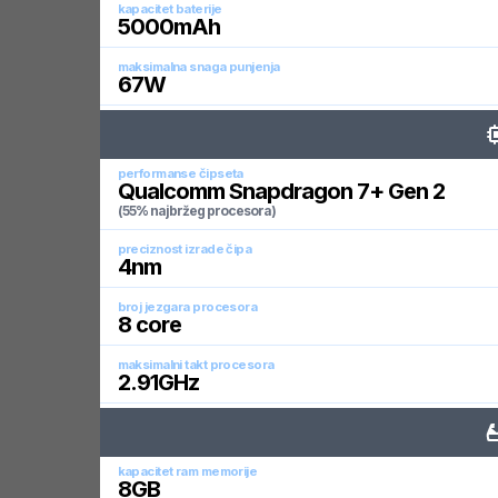
kapacitet baterije
5000
mAh
maksimalna snaga punjenja
67
W
performanse čipseta
Qualcomm Snapdragon 7+ Gen 2
(55% najbržeg procesora)
preciznost izrade čipa
4
nm
broj jezgara procesora
8
core
maksimalni takt procesora
2.91
GHz
kapacitet ram memorije
8
GB