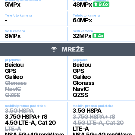
5
MPx
48
MPx
9.6
x
Telefoto kamera
Telefoto kamera
-
64
MPx
Selfi kamera
Selfi kamera
8
MPx
32
MPx
4
x
MREŽE
prijemnici
prijemnici
Beidou
Beidou
GPS
GPS
Galileo
Galileo
Glonass
Glonass
NavIC
NavIC
QZSS
QZSS
mobilni prenos podataka
mobilni prenos podataka
3.5G HSPA
3.5G HSPA
3.75G HSPA+ r8
3.75G HSPA+ r8
4.5G LTE-A, Cat 20
4.5G LTE-A, Cat 20
LTE-A
LTE-A
NSA 5G+4G mmWave
NSA 5G+4G mmWave