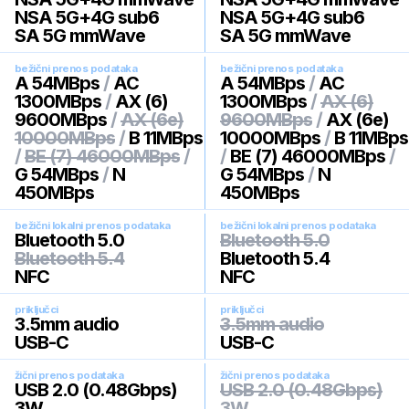
NSA 5G+4G sub6
NSA 5G+4G sub6
SA 5G mmWave
SA 5G mmWave
bežični prenos podataka
bežični prenos podataka
A 54MBps
/
AC
A 54MBps
/
AC
1300MBps
/
AX (6)
1300MBps
/
AX (6)
9600MBps
/
AX (6e)
9600MBps
/
AX (6e)
10000MBps
/
B 11MBps
10000MBps
/
B 11MBps
/
BE (7) 46000MBps
/
/
BE (7) 46000MBps
/
G 54MBps
/
N
G 54MBps
/
N
450MBps
450MBps
bežični lokalni prenos podataka
bežični lokalni prenos podataka
Bluetooth 5.0
Bluetooth 5.0
Bluetooth 5.4
Bluetooth 5.4
NFC
NFC
priključci
priključci
3.5mm audio
3.5mm audio
USB-C
USB-C
žični prenos podataka
žični prenos podataka
USB 2.0 (0.48Gbps)
USB 2.0 (0.48Gbps)
3W
3W