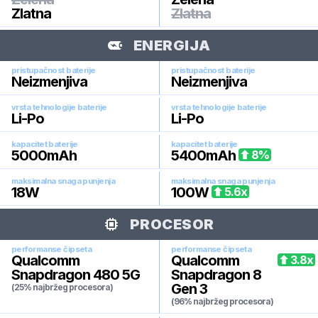
Zlatna
Zlatna
ENERGIJA
pristupačnost baterije
pristupačnost baterije
Neizmenjiva
Neizmenjiva
vrsta tehnologije baterije
vrsta tehnologije baterije
Li-Po
Li-Po
kapacitet baterije
kapacitet baterije
5000
mAh
5400
mAh
8
%
maksimalna snaga punjenja
maksimalna snaga punjenja
18
W
100
W
5.6
x
PROCESOR
performanse čipseta
performanse čipseta
Qualcomm
Qualcomm
3.8
x
Snapdragon 480 5G
Snapdragon 8
Gen 3
(25% najbržeg procesora)
(96% najbržeg procesora)