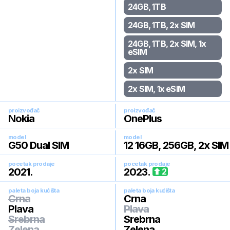
24GB, 1TB
24GB, 1TB, 2x SIM
24GB, 1TB, 2x SIM, 1x
eSIM
2x SIM
2x SIM, 1x eSIM
proizvođač
proizvođač
Nokia
OnePlus
model
model
G50 Dual SIM
12 16GB, 256GB, 2x SIM
pocetak prodaje
pocetak prodaje
2021
.
2023
.
2
paleta boja kućišta
paleta boja kućišta
Crna
Crna
Plava
Plava
Srebrna
Srebrna
Zelena
Zelena