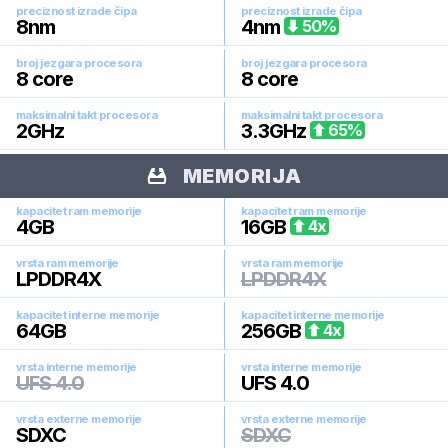
preciznost izrade čipa
preciznost izrade čipa
8
nm
4
nm
50
%
broj jezgara procesora
broj jezgara procesora
8
core
8
core
maksimalni takt procesora
maksimalni takt procesora
2
GHz
3.3
GHz
65
%
MEMORIJA
kapacitet ram memorije
kapacitet ram memorije
4
GB
16
GB
4
x
vrsta ram memorije
vrsta ram memorije
LPDDR4X
LPDDR4X
kapacitet interne memorije
kapacitet interne memorije
64
GB
256
GB
4
x
vrsta interne memorije
vrsta interne memorije
UFS 4.0
UFS 4.0
vrsta externe memorije
vrsta externe memorije
SDXC
SDXC