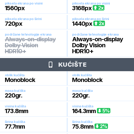
piksela ekrana po visini
piksela ekrana po visini
1560
px
3168
px
2
x
piksela ekrana po širini
piksela ekrana po širini
720
px
1440
px
2
x
podržane tehnologije ekrana
podržane tehnologije ekrana
Always-on-display
Always-on-display
Dolby Vision
Dolby Vision
HDR10+
HDR10+
KUĆIŠTE
oblik kućišta
oblik kućišta
Monoblock
Monoblock
masa kućišta
masa kućišta
220
gr.
220
gr.
visina kućišta
visina kućišta
173.8
mm
164.3
mm
5
%
širina kućišta
širina kućišta
77.7
mm
75.8
mm
2
%