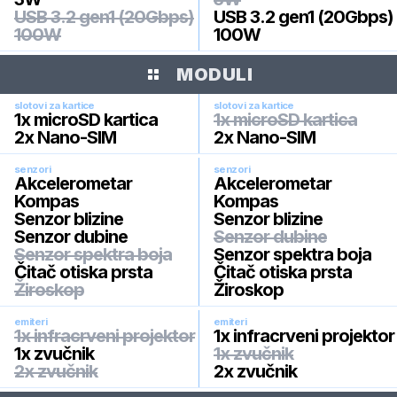
USB 3.2 gen1 (20Gbps)
USB 3.2 gen1 (20Gbps)
100W
100W
MODULI
slotovi za kartice
slotovi za kartice
1x microSD kartica
1x microSD kartica
2x Nano-SIM
2x Nano-SIM
senzori
senzori
Akcelerometar
Akcelerometar
Kompas
Kompas
Senzor blizine
Senzor blizine
Senzor dubine
Senzor dubine
Senzor spektra boja
Senzor spektra boja
Čitač otiska prsta
Čitač otiska prsta
Žiroskop
Žiroskop
emiteri
emiteri
1x infracrveni projektor
1x infracrveni projektor
1x zvučnik
1x zvučnik
2x zvučnik
2x zvučnik