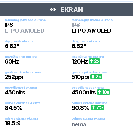
EKRAN
tehnologija izrade ekrana
tehnologija izrade ekrana
IPS
IPS
LTPO AMOLED
LTPO AMOLED
dijagonala ekrana
dijagonala ekrana
6.82
"
6.82
"
osvežavanje ekrana
osvežavanje ekrana
60
Hz
120
Hz
2
x
gustina piksela ekrana
gustina piksela ekrana
252
ppi
510
ppi
2
x
osvetljenost ekrana
osvetljenost ekrana
450
nits
4500
nits
10
x
odnos ekrana i kućišta
odnos ekrana i kućišta
84.5
%
90.8
%
7
%
odnos strana ekrana
odnos strana ekrana
19.5:9
nema