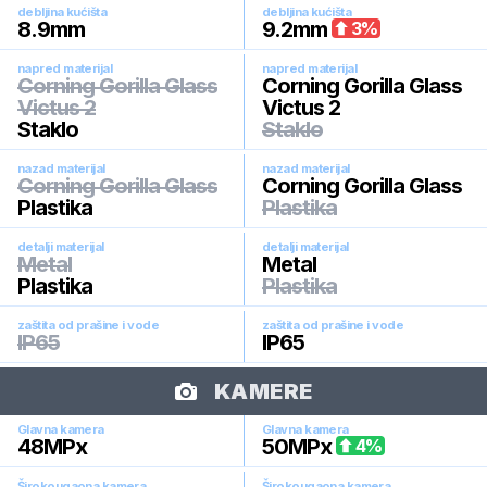
debljina kućišta
debljina kućišta
8.9
mm
9.2
mm
3
%
napred materijal
napred materijal
Corning Gorilla Glass
Corning Gorilla Glass
Victus 2
Victus 2
Staklo
Staklo
nazad materijal
nazad materijal
Corning Gorilla Glass
Corning Gorilla Glass
Plastika
Plastika
detalji materijal
detalji materijal
Metal
Metal
Plastika
Plastika
zaštita od prašine i vode
zaštita od prašine i vode
IP65
IP65
KAMERE
Glavna kamera
Glavna kamera
48
MPx
50
MPx
4
%
Širokougaona kamera
Širokougaona kamera