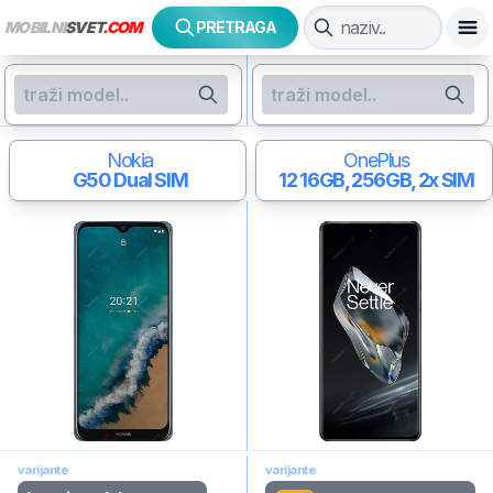
MOBILNI
SVET
.COM
PRETRAGA
Nokia
OnePlus
G50
Dual SIM
12
16GB, 256GB, 2x SIM
varijante
varijante