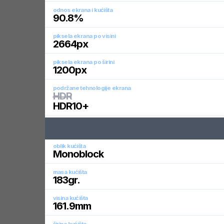
odnos ekrana i kućišta
90.8
%
piksela ekrana po visini
2664
px
piksela ekrana po širini
1200
px
podržane tehnologije ekrana
HDR
HDR10+
oblik kućišta
Monoblock
masa kućišta
183
gr.
visina kućišta
161.9
mm