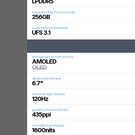
LPDDR5
kapacitet interne memorije
256
GB
vrsta interne memorije
UFS 3.1
tehnologija izrade ekrana
AMOLED
OLED
dijagonala ekrana
6.7
"
osvežavanje ekrana
120
Hz
gustina piksela ekrana
435
ppi
osvetljenost ekrana
1600
nits