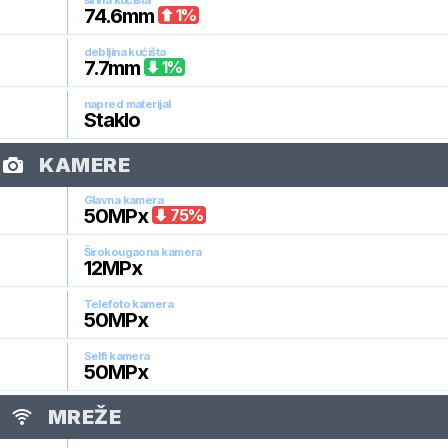
širina kućišta
74.6
mm
1
%
debljina kućišta
7.7
mm
1
%
napred materijal
Staklo
KAMERE
Glavna kamera
50
MPx
75
%
Širokougaona kamera
12
MPx
Telefoto kamera
50
MPx
Selfi kamera
50
MPx
MREŽE