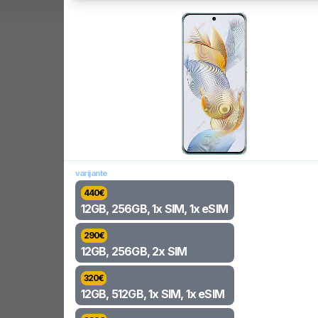
varijante
440
€
12GB, 256GB, 1x SIM, 1x eSIM
290
€
12GB, 256GB, 2x SIM
320
€
12GB, 512GB, 1x SIM, 1x eSIM