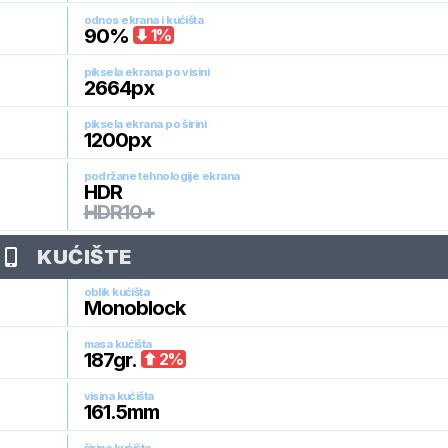
odnos ekrana i kućišta
90
%
1
%
piksela ekrana po visini
2664
px
piksela ekrana po širini
1200
px
podržane tehnologije ekrana
HDR
HDR10+
KUĆIŠTE
oblik kućišta
Monoblock
masa kućišta
187
gr.
2
%
visina kućišta
161.5
mm