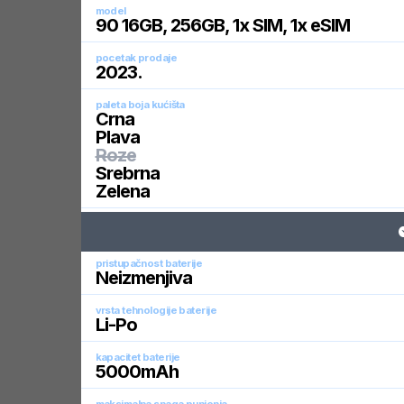
model
90 16GB, 256GB, 1x SIM, 1x eSIM
pocetak prodaje
2023
.
paleta boja kućišta
Crna
Plava
Roze
Srebrna
Zelena
pristupačnost baterije
Neizmenjiva
vrsta tehnologije baterije
Li-Po
kapacitet baterije
5000
mAh