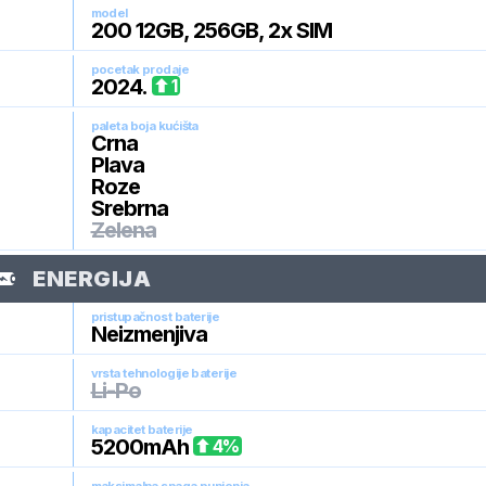
model
200 12GB, 256GB, 2x SIM
pocetak prodaje
2024
.
1
paleta boja kućišta
Crna
Plava
Roze
Srebrna
Zelena
ENERGIJA
pristupačnost baterije
Neizmenjiva
vrsta tehnologije baterije
Li-Po
kapacitet baterije
5200
mAh
4
%