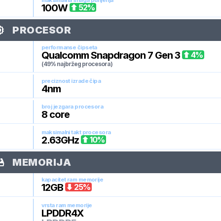
maksimalna snaga punjenja
100
W
52
%
PROCESOR
performanse čipseta
Qualcomm Snapdragon 7 Gen 3
4
%
(49% najbržeg procesora)
preciznost izrade čipa
4
nm
broj jezgara procesora
8
core
maksimalni takt procesora
2.63
GHz
10
%
MEMORIJA
kapacitet ram memorije
12
GB
25
%
vrsta ram memorije
LPDDR4X