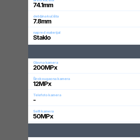
širina kućišta
74.1
mm
debljina kućišta
7.8
mm
napred materijal
Staklo
Glavna kamera
200
MPx
Širokougaona kamera
12
MPx
Telefoto kamera
-
Selfi kamera
50
MPx