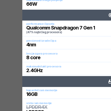
maksimalna snaga punjenja
66
W
performanse čipseta
Qualcomm Snapdragon 7 Gen 1
(47% najbržeg procesora)
preciznost izrade čipa
4
nm
broj jezgara procesora
8
core
maksimalni takt procesora
2.4
GHz
kapacitet ram memorije
16
GB
vrsta ram memorije
LPDDR4X