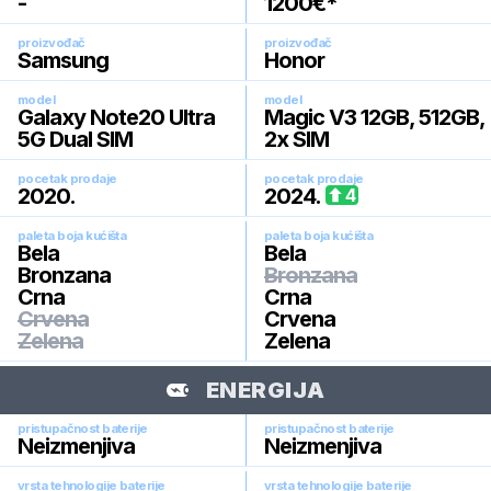
-
1200
€*
proizvođač
proizvođač
Samsung
Honor
model
model
Galaxy Note20 Ultra
Magic V3 12GB, 512GB,
5G Dual SIM
2x SIM
pocetak prodaje
pocetak prodaje
2020
.
2024
.
4
paleta boja kućišta
paleta boja kućišta
Bela
Bela
Bronzana
Bronzana
Crna
Crna
Crvena
Crvena
Zelena
Zelena
ENERGIJA
pristupačnost baterije
pristupačnost baterije
Neizmenjiva
Neizmenjiva
vrsta tehnologije baterije
vrsta tehnologije baterije