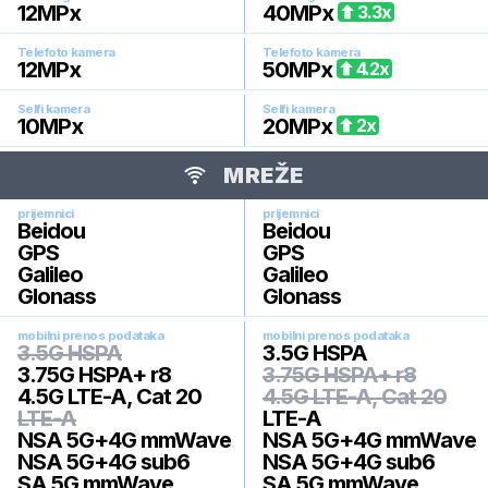
12
MPx
40
MPx
3.3
x
Telefoto kamera
Telefoto kamera
12
MPx
50
MPx
4.2
x
Selfi kamera
Selfi kamera
10
MPx
20
MPx
2
x
MREŽE
prijemnici
prijemnici
Beidou
Beidou
GPS
GPS
Galileo
Galileo
Glonass
Glonass
mobilni prenos podataka
mobilni prenos podataka
3.5G HSPA
3.5G HSPA
3.75G HSPA+ r8
3.75G HSPA+ r8
4.5G LTE-A, Cat 20
4.5G LTE-A, Cat 20
LTE-A
LTE-A
NSA 5G+4G mmWave
NSA 5G+4G mmWave
NSA 5G+4G sub6
NSA 5G+4G sub6
SA 5G mmWave
SA 5G mmWave