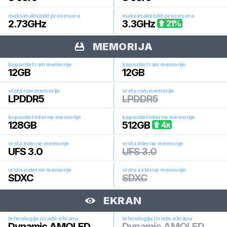
maksimalni takt procesora
maksimalni takt procesora
2.73
GHz
3.3
GHz
21
%
MEMORIJA
kapacitet ram memorije
kapacitet ram memorije
12
GB
12
GB
vrsta ram memorije
vrsta ram memorije
LPDDR5
LPDDR5
kapacitet interne memorije
kapacitet interne memorije
128
GB
512
GB
4
x
vrsta interne memorije
vrsta interne memorije
UFS 3.0
UFS 3.0
vrsta externe memorije
vrsta externe memorije
SDXC
SDXC
EKRAN
tehnologija izrade ekrana
tehnologija izrade ekrana
Dynamic AMOLED
Dynamic AMOLED