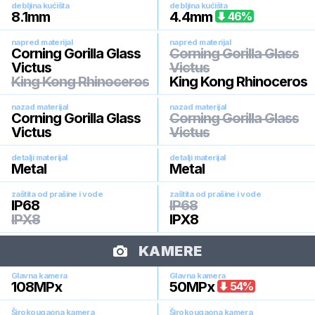
debljina kućišta
debljina kućišta
8.1
mm
4.4
mm
46
%
napred materijal
napred materijal
Corning Gorilla Glass
Corning Gorilla Glass
Victus
Victus
King Kong Rhinoceros
King Kong Rhinoceros
nazad materijal
nazad materijal
Corning Gorilla Glass
Corning Gorilla Glass
Victus
Victus
detalji materijal
detalji materijal
Metal
Metal
zaštita od prašine i vode
zaštita od prašine i vode
IP68
IP68
IPX8
IPX8
KAMERE
Glavna kamera
Glavna kamera
108
MPx
50
MPx
54
%
Širokougaona kamera
Širokougaona kamera