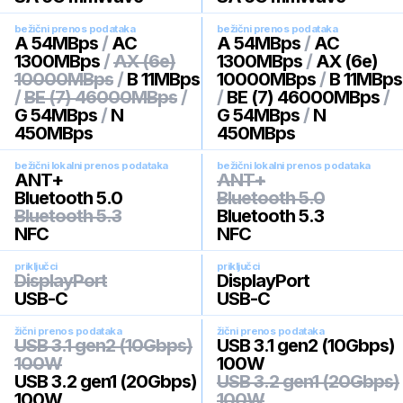
bežični prenos podataka
bežični prenos podataka
A 54MBps
/
AC
A 54MBps
/
AC
1300MBps
/
AX (6e)
1300MBps
/
AX (6e)
10000MBps
/
B 11MBps
10000MBps
/
B 11MBps
/
BE (7) 46000MBps
/
/
BE (7) 46000MBps
/
G 54MBps
/
N
G 54MBps
/
N
450MBps
450MBps
bežični lokalni prenos podataka
bežični lokalni prenos podataka
ANT+
ANT+
Bluetooth 5.0
Bluetooth 5.0
Bluetooth 5.3
Bluetooth 5.3
NFC
NFC
priključci
priključci
DisplayPort
DisplayPort
USB-C
USB-C
žični prenos podataka
žični prenos podataka
USB 3.1 gen2 (10Gbps)
USB 3.1 gen2 (10Gbps)
100W
100W
USB 3.2 gen1 (20Gbps)
USB 3.2 gen1 (20Gbps)
100W
100W