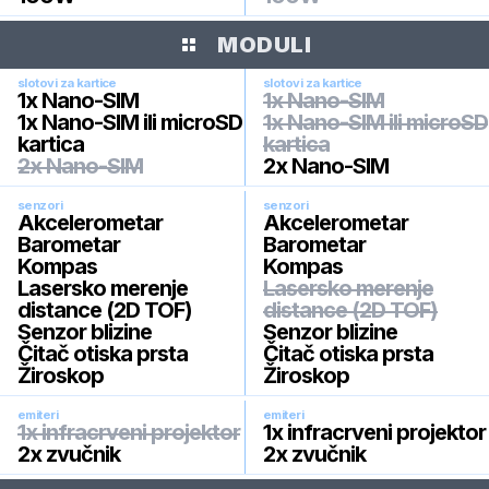
MODULI
slotovi za kartice
slotovi za kartice
1x Nano-SIM
1x Nano-SIM
1x Nano-SIM ili microSD
1x Nano-SIM ili microSD
kartica
kartica
2x Nano-SIM
2x Nano-SIM
senzori
senzori
Akcelerometar
Akcelerometar
Barometar
Barometar
Kompas
Kompas
Lasersko merenje
Lasersko merenje
distance (2D TOF)
distance (2D TOF)
Senzor blizine
Senzor blizine
Čitač otiska prsta
Čitač otiska prsta
Žiroskop
Žiroskop
emiteri
emiteri
1x infracrveni projektor
1x infracrveni projektor
2x zvučnik
2x zvučnik