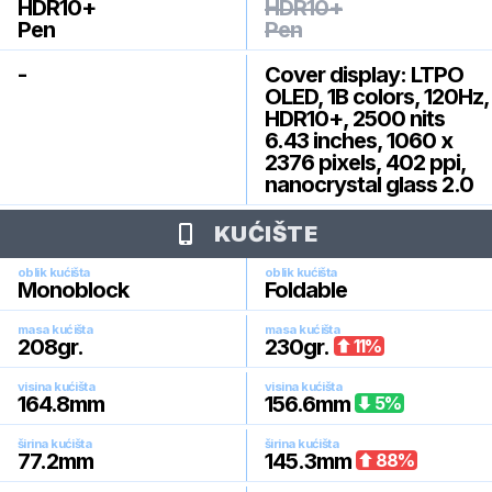
HDR10+
HDR10+
Pen
Pen
-
Cover display: LTPO
OLED, 1B colors, 120Hz,
HDR10+, 2500 nits
6.43 inches, 1060 x
2376 pixels, 402 ppi,
nanocrystal glass 2.0
KUĆIŠTE
oblik kućišta
oblik kućišta
Monoblock
Foldable
masa kućišta
masa kućišta
208
gr.
230
gr.
11
%
visina kućišta
visina kućišta
164.8
mm
156.6
mm
5
%
širina kućišta
širina kućišta
77.2
mm
145.3
mm
88
%