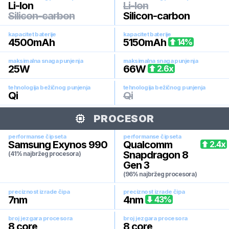
Li-Ion
Li-Ion
Silicon-carbon
Silicon-carbon
kapacitet baterije
kapacitet baterije
4500
mAh
5150
mAh
14
%
maksimalna snaga punjenja
maksimalna snaga punjenja
25
W
66
W
2.6
x
tehnologija bežičnog punjenja
tehnologija bežičnog punjenja
Qi
Qi
PROCESOR
performanse čipseta
performanse čipseta
Samsung Exynos 990
Qualcomm
2.4
x
Snapdragon 8
(41% najbržeg procesora)
Gen 3
(96% najbržeg procesora)
preciznost izrade čipa
preciznost izrade čipa
7
nm
4
nm
43
%
broj jezgara procesora
broj jezgara procesora
8
core
8
core