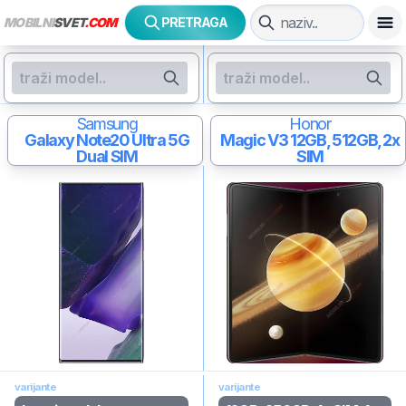
MOBILNI
SVET
.COM
PRETRAGA
Samsung
Honor
Galaxy Note20 Ultra 5G
Magic V3
12GB, 512GB, 2x
Dual SIM
SIM
varijante
varijante