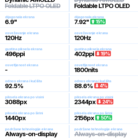
Foldable LTPO OLED
Foldable LTPO OLED
dijagonala ekrana
dijagonala ekrana
6.9
"
7.92
"
15
%
osvežavanje ekrana
osvežavanje ekrana
120
Hz
120
Hz
gustina piksela ekrana
gustina piksela ekrana
496
ppi
402
ppi
19
%
osvetljenost ekrana
osvetljenost ekrana
-
1800
nits
odnos ekrana i kućišta
odnos ekrana i kućišta
92.5
%
88.6
%
4
%
piksela ekrana po visini
piksela ekrana po visini
3088
px
2344
px
24
%
piksela ekrana po širini
piksela ekrana po širini
1440
px
2156
px
50
%
podržane tehnologije ekrana
podržane tehnologije ekrana
Always-on-display
Always-on-display