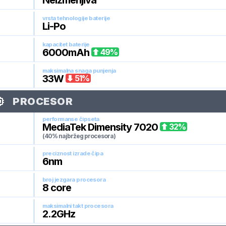
Neizmenjiva
vrsta tehnologije baterije
Li-Po
kapacitet baterije
6000
mAh
49
%
maksimalna snaga punjenja
33
W
51
%
PROCESOR
performanse čipseta
MediaTek Dimensity 7020
32
%
(40% najbržeg procesora)
preciznost izrade čipa
6
nm
broj jezgara procesora
8
core
maksimalni takt procesora
2.2
GHz