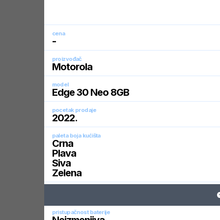
cena
-
proizvođač
Motorola
model
Edge 30 Neo 8GB
pocetak prodaje
2022
.
paleta boja kućišta
Crna
Plava
Siva
Zelena
pristupačnost baterije