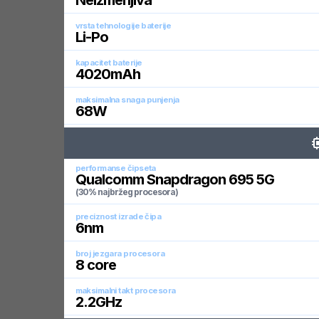
Neizmenjiva
vrsta tehnologije baterije
Li-Po
kapacitet baterije
4020
mAh
maksimalna snaga punjenja
68
W
performanse čipseta
Qualcomm Snapdragon 695 5G
(30% najbržeg procesora)
preciznost izrade čipa
6
nm
broj jezgara procesora
8
core
maksimalni takt procesora
2.2
GHz