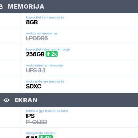
MEMORIJA
kapacitet ram memorije
8
GB
vrsta ram memorije
LPDDR5
kapacitet interne memorije
256
GB
2
x
vrsta interne memorije
UFS 3.1
vrsta externe memorije
SDXC
EKRAN
tehnologija izrade ekrana
IPS
P-OLED
dijagonala ekrana
4
%