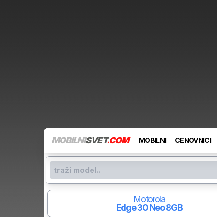
MOBILNI
SVET
.COM
MOBILNI
CENOVNICI
Motorola
Edge 30 Neo
8GB