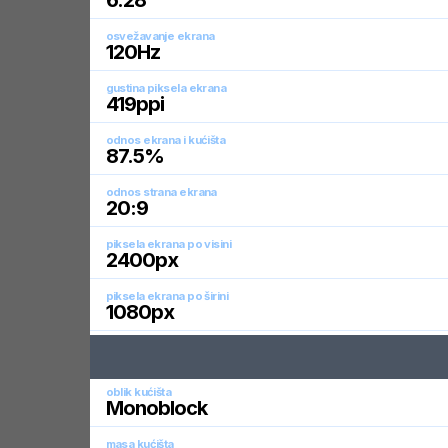
6.28
"
osvežavanje ekrana
120
Hz
gustina piksela ekrana
419
ppi
odnos ekrana i kućišta
87.5
%
odnos strana ekrana
20:9
piksela ekrana po visini
2400
px
piksela ekrana po širini
1080
px
oblik kućišta
Monoblock
masa kućišta