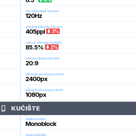
6.5
"
osvežavanje ekrana
120
Hz
gustina piksela ekrana
405
ppi
3
%
odnos ekrana i kućišta
85.5
%
2
%
odnos strana ekrana
20:9
piksela ekrana po visini
2400
px
piksela ekrana po širini
1080
px
KUĆIŠTE
oblik kućišta
Monoblock
masa kućišta