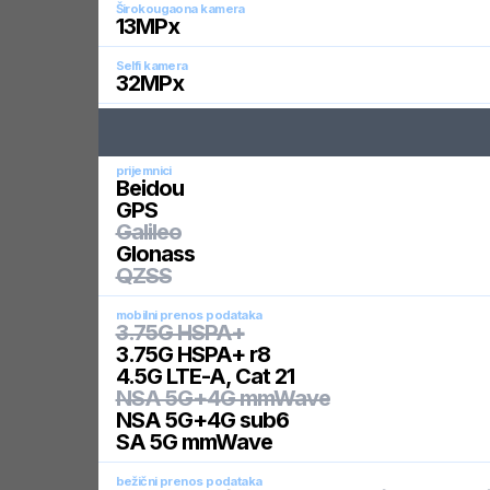
Širokougaona kamera
13
MPx
Selfi kamera
32
MPx
prijemnici
Beidou
GPS
Galileo
Glonass
QZSS
mobilni prenos podataka
3.75G HSPA+
3.75G HSPA+ r8
4.5G LTE-A, Cat 21
NSA 5G+4G mmWave
NSA 5G+4G sub6
SA 5G mmWave
bežični prenos podataka