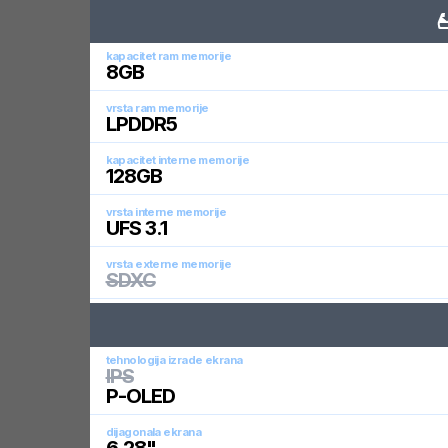
kapacitet ram memorije
8
GB
vrsta ram memorije
LPDDR5
kapacitet interne memorije
128
GB
vrsta interne memorije
UFS 3.1
vrsta externe memorije
SDXC
tehnologija izrade ekrana
IPS
P-OLED
dijagonala ekrana