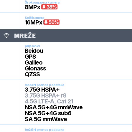
Širokougaona kamera
8
MPx
38
%
Selfi kamera
16
MPx
50
%
MREŽE
prijemnici
Beidou
GPS
Galileo
Glonass
QZSS
mobilni prenos podataka
3.75G HSPA+
3.75G HSPA+ r8
4.5G LTE-A, Cat 21
NSA 5G+4G mmWave
NSA 5G+4G sub6
SA 5G mmWave
bežični prenos podataka