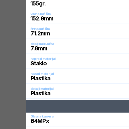
155
gr.
visina kućišta
152.9
mm
širina kućišta
71.2
mm
debljina kućišta
7.8
mm
napred materijal
Staklo
nazad materijal
Plastika
detalji materijal
Plastika
Glavna kamera
64
MPx