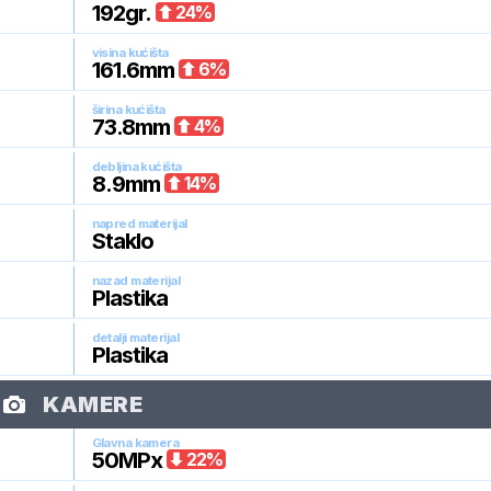
192
gr.
24
%
visina kućišta
161.6
mm
6
%
širina kućišta
73.8
mm
4
%
debljina kućišta
8.9
mm
14
%
napred materijal
Staklo
nazad materijal
Plastika
detalji materijal
Plastika
KAMERE
Glavna kamera
50
MPx
22
%