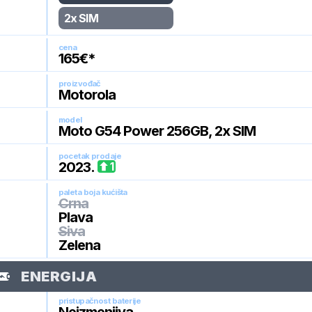
2x SIM
cena
165
€*
proizvođač
Motorola
model
Moto G54 Power 256GB, 2x SIM
pocetak prodaje
2023
.
1
paleta boja kućišta
Crna
Plava
Siva
Zelena
ENERGIJA
pristupačnost baterije