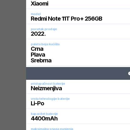
Xiaomi
model
Redmi Note 11T Pro+ 256GB
pocetak prodaje
2022
.
paleta boja kućišta
Crna
Plava
Srebrna
pristupačnost baterije
Neizmenjiva
vrsta tehnologije baterije
Li-Po
kapacitet baterije
4400
mAh
maksimalna snaga punjenja