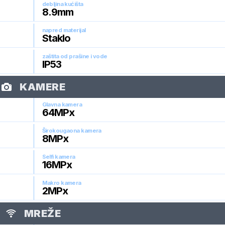
debljina kućišta
8.9
mm
napred materijal
Staklo
zaštita od prašine i vode
IP53
KAMERE
Glavna kamera
64
MPx
Širokougaona kamera
8
MPx
Selfi kamera
16
MPx
Makro kamera
2
MPx
MREŽE