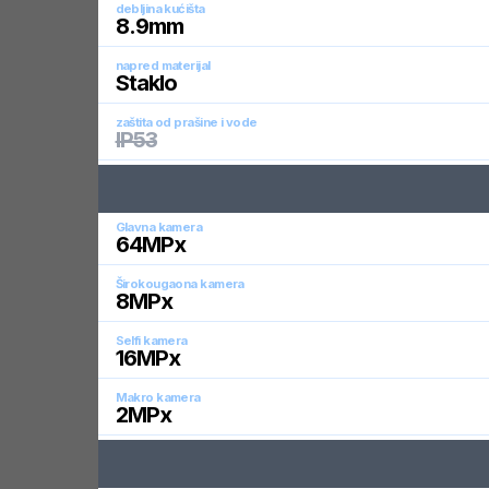
debljina kućišta
8.9
mm
napred materijal
Staklo
zaštita od prašine i vode
IP53
Glavna kamera
64
MPx
Širokougaona kamera
8
MPx
Selfi kamera
16
MPx
Makro kamera
2
MPx