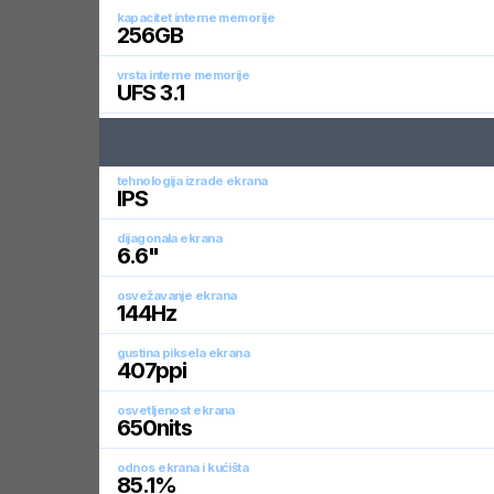
kapacitet interne memorije
256
GB
vrsta interne memorije
UFS 3.1
tehnologija izrade ekrana
IPS
dijagonala ekrana
6.6
"
osvežavanje ekrana
144
Hz
gustina piksela ekrana
407
ppi
osvetljenost ekrana
650
nits
odnos ekrana i kućišta
85.1
%