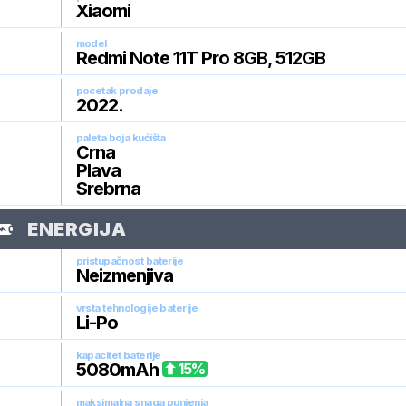
Xiaomi
model
Redmi Note 11T Pro 8GB, 512GB
pocetak prodaje
2022
.
paleta boja kućišta
Crna
Plava
Srebrna
ENERGIJA
pristupačnost baterije
Neizmenjiva
vrsta tehnologije baterije
Li-Po
kapacitet baterije
5080
mAh
15
%
maksimalna snaga punjenja