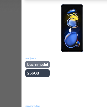
varijante
bazni model
256GB
proizvođač