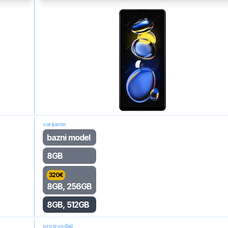
varijante
bazni model
8GB
320
€
8GB, 256GB
8GB, 512GB
proizvođač