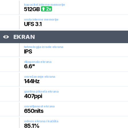
kapacitet interne memorije
512
GB
2
x
vrsta interne memorije
UFS 3.1
EKRAN
tehnologija izrade ekrana
IPS
dijagonala ekrana
6.6
"
osvežavanje ekrana
144
Hz
gustina piksela ekrana
407
ppi
osvetljenost ekrana
650
nits
odnos ekrana i kućišta
85.1
%