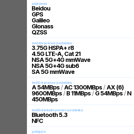
prijemnici
Beidou
GPS
Galileo
Glonass
QZSS
mobilni prenos podataka
3.75G HSPA+ r8
4.5G LTE-A, Cat 21
NSA 5G+4G mmWave
NSA 5G+4G sub6
SA 5G mmWave
bežični prenos podataka
A 54MBps
/
AC 1300MBps
/
AX (6)
9600MBps
/
B 11MBps
/
G 54MBps
/
N
450MBps
bežični lokalni prenos podataka
Bluetooth 5.3
NFC
priključci