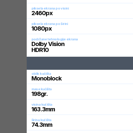
piksela ekrana po visini
2460
px
piksela ekrana po širini
1080
px
podržane tehnologije ekrana
Dolby Vision
HDR10
oblik kućišta
Monoblock
masa kućišta
198
gr.
visina kućišta
163.3
mm
širina kućišta
74.3
mm