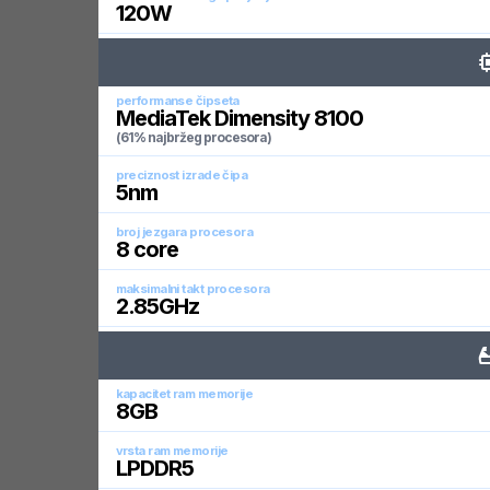
120
W
performanse čipseta
MediaTek Dimensity 8100
(61% najbržeg procesora)
preciznost izrade čipa
5
nm
broj jezgara procesora
8
core
maksimalni takt procesora
2.85
GHz
kapacitet ram memorije
8
GB
vrsta ram memorije
LPDDR5