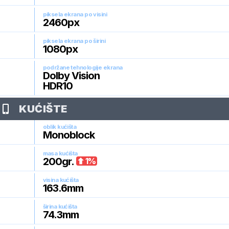
piksela ekrana po visini
2460
px
piksela ekrana po širini
1080
px
podržane tehnologije ekrana
Dolby Vision
HDR10
KUĆIŠTE
oblik kućišta
Monoblock
masa kućišta
200
gr.
1
%
visina kućišta
163.6
mm
širina kućišta
74.3
mm