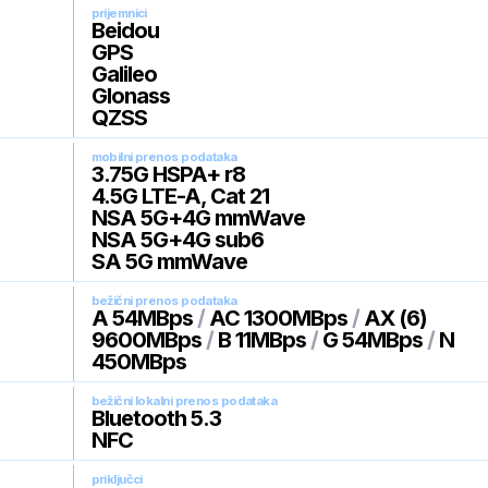
prijemnici
Beidou
GPS
Galileo
Glonass
QZSS
mobilni prenos podataka
3.75G HSPA+ r8
4.5G LTE-A, Cat 21
NSA 5G+4G mmWave
NSA 5G+4G sub6
SA 5G mmWave
bežični prenos podataka
A 54MBps
/
AC 1300MBps
/
AX (6)
9600MBps
/
B 11MBps
/
G 54MBps
/
N
450MBps
bežični lokalni prenos podataka
Bluetooth 5.3
NFC
priključci