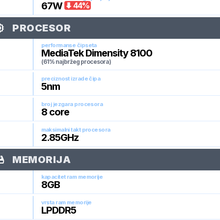
67
W
44
%
PROCESOR
performanse čipseta
MediaTek Dimensity 8100
(61% najbržeg procesora)
preciznost izrade čipa
5
nm
broj jezgara procesora
8
core
maksimalni takt procesora
2.85
GHz
MEMORIJA
kapacitet ram memorije
8
GB
vrsta ram memorije
LPDDR5