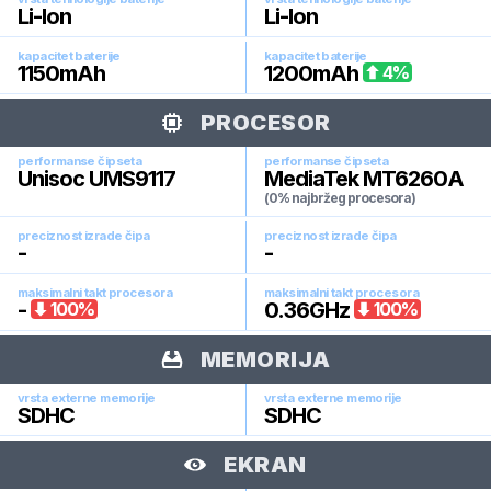
Li-Ion
Li-Ion
kapacitet baterije
kapacitet baterije
1150
mAh
1200
mAh
4
%
PROCESOR
performanse čipseta
performanse čipseta
Unisoc UMS9117
MediaTek MT6260A
(0% najbržeg procesora)
preciznost izrade čipa
preciznost izrade čipa
-
-
maksimalni takt procesora
maksimalni takt procesora
-
0.36
GHz
100
%
100
%
MEMORIJA
vrsta externe memorije
vrsta externe memorije
SDHC
SDHC
EKRAN