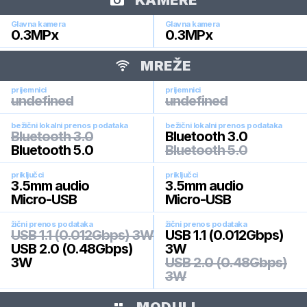
KAMERE
Glavna kamera
Glavna kamera
0.3
MPx
0.3
MPx
MREŽE
prijemnici
prijemnici
undefined
undefined
bežični lokalni prenos podataka
bežični lokalni prenos podataka
Bluetooth 3.0
Bluetooth 3.0
Bluetooth 5.0
Bluetooth 5.0
priključci
priključci
3.5mm audio
3.5mm audio
Micro-USB
Micro-USB
žični prenos podataka
žični prenos podataka
USB 1.1 (0.012Gbps) 3W
USB 1.1 (0.012Gbps)
USB 2.0 (0.48Gbps)
3W
3W
USB 2.0 (0.48Gbps)
3W