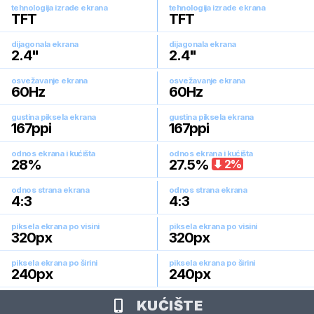
tehnologija izrade ekrana
tehnologija izrade ekrana
TFT
TFT
dijagonala ekrana
dijagonala ekrana
2.4
"
2.4
"
osvežavanje ekrana
osvežavanje ekrana
60
Hz
60
Hz
gustina piksela ekrana
gustina piksela ekrana
167
ppi
167
ppi
odnos ekrana i kućišta
odnos ekrana i kućišta
28
%
27.5
%
2
%
odnos strana ekrana
odnos strana ekrana
4:3
4:3
piksela ekrana po visini
piksela ekrana po visini
320
px
320
px
piksela ekrana po širini
piksela ekrana po širini
240
px
240
px
KUĆIŠTE