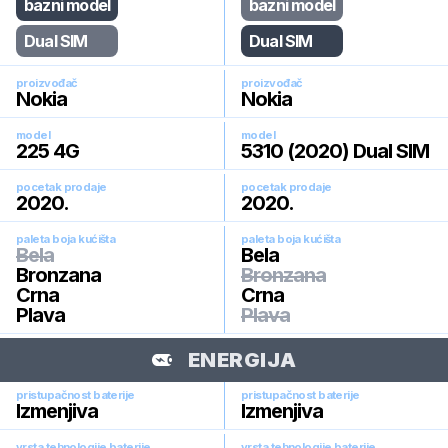
bazni model
bazni model
Dual SIM
Dual SIM
proizvođač
proizvođač
Nokia
Nokia
model
model
225 4G
5310 (2020) Dual SIM
pocetak prodaje
pocetak prodaje
2020
.
2020
.
paleta boja kućišta
paleta boja kućišta
Bela
Bela
Bronzana
Bronzana
Crna
Crna
Plava
Plava
ENERGIJA
pristupačnost baterije
pristupačnost baterije
Izmenjiva
Izmenjiva
vrsta tehnologije baterije
vrsta tehnologije baterije