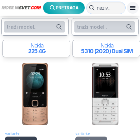
MOBILNI
SVET
.COM
PRETRAGA
Nokia
Nokia
225 4G
5310 (2020)
Dual SIM
varijante
varijante