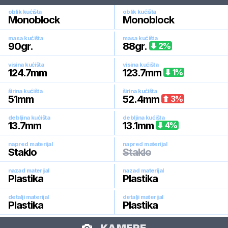
oblik kućišta
oblik kućišta
Monoblock
Monoblock
masa kućišta
masa kućišta
90
gr.
88
gr.
2
%
visina kućišta
visina kućišta
124.7
mm
123.7
mm
1
%
širina kućišta
širina kućišta
51
mm
52.4
mm
3
%
debljina kućišta
debljina kućišta
13.7
mm
13.1
mm
4
%
napred materijal
napred materijal
Staklo
Staklo
nazad materijal
nazad materijal
Plastika
Plastika
detalji materijal
detalji materijal
Plastika
Plastika