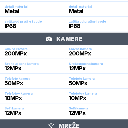
detalji materijal
detalji materijal
Metal
Metal
zaštita od prašine i vode
zaštita od prašine i vode
IP68
IP68
KAMERE
Glavna kamera
Glavna kamera
200
MPx
200
MPx
Širokougaona kamera
Širokougaona kamera
12
MPx
12
MPx
Telefoto kamera
Telefoto kamera
50
MPx
50
MPx
Telefoto+ kamera
Telefoto+ kamera
10
MPx
10
MPx
Selfi kamera
Selfi kamera
12
MPx
12
MPx
MREŽE