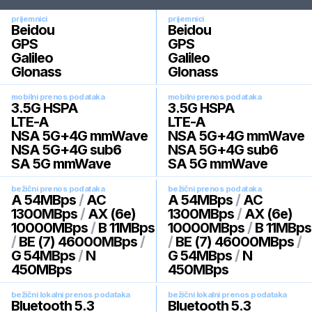
prijemnici
prijemnici
Beidou
Beidou
GPS
GPS
Galileo
Galileo
Glonass
Glonass
mobilni prenos podataka
mobilni prenos podataka
3.5G HSPA
3.5G HSPA
LTE-A
LTE-A
NSA 5G+4G mmWave
NSA 5G+4G mmWave
NSA 5G+4G sub6
NSA 5G+4G sub6
SA 5G mmWave
SA 5G mmWave
bežični prenos podataka
bežični prenos podataka
A 54MBps
/
AC
A 54MBps
/
AC
1300MBps
/
AX (6e)
1300MBps
/
AX (6e)
10000MBps
/
B 11MBps
10000MBps
/
B 11MBps
/
BE (7) 46000MBps
/
/
BE (7) 46000MBps
/
G 54MBps
/
N
G 54MBps
/
N
450MBps
450MBps
bežični lokalni prenos podataka
bežični lokalni prenos podataka
Bluetooth 5.3
Bluetooth 5.3