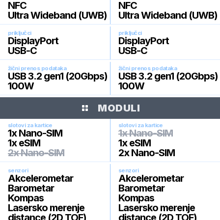
NFC
NFC
Ultra Wideband (UWB)
Ultra Wideband (UWB)
priključci
priključci
DisplayPort
DisplayPort
USB-C
USB-C
žični prenos podataka
žični prenos podataka
USB 3.2 gen1 (20Gbps)
USB 3.2 gen1 (20Gbps)
100W
100W
MODULI
slotovi za kartice
slotovi za kartice
1x Nano-SIM
1x Nano-SIM
1x eSIM
1x eSIM
2x Nano-SIM
2x Nano-SIM
senzori
senzori
Akcelerometar
Akcelerometar
Barometar
Barometar
Kompas
Kompas
Lasersko merenje
Lasersko merenje
distance (2D TOF)
distance (2D TOF)