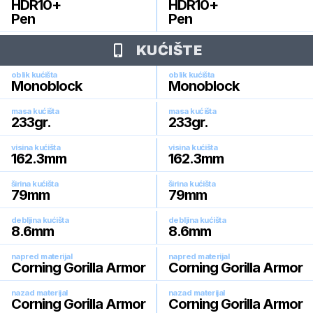
HDR10+
HDR10+
Pen
Pen
KUĆIŠTE
oblik kućišta
oblik kućišta
Monoblock
Monoblock
masa kućišta
masa kućišta
233
gr.
233
gr.
visina kućišta
visina kućišta
162.3
mm
162.3
mm
širina kućišta
širina kućišta
79
mm
79
mm
debljina kućišta
debljina kućišta
8.6
mm
8.6
mm
napred materijal
napred materijal
Corning Gorilla Armor
Corning Gorilla Armor
nazad materijal
nazad materijal
Corning Gorilla Armor
Corning Gorilla Armor