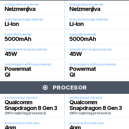
pristupačnost baterije
pristupačnost baterije
Neizmenjiva
Neizmenjiva
vrsta tehnologije baterije
vrsta tehnologije baterije
Li-Ion
Li-Ion
kapacitet baterije
kapacitet baterije
5000
mAh
5000
mAh
maksimalna snaga punjenja
maksimalna snaga punjenja
45
W
45
W
tehnologija bežičnog punjenja
tehnologija bežičnog punjenja
Powermat
Powermat
Qi
Qi
PROCESOR
performanse čipseta
performanse čipseta
Qualcomm
Qualcomm
Snapdragon 8 Gen 3
Snapdragon 8 Gen 3
(96% najbržeg procesora)
(96% najbržeg procesora)
preciznost izrade čipa
preciznost izrade čipa
4
nm
4
nm