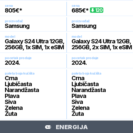
cena
cena
805
€*
685
€*
120
proizvođač
proizvođač
Samsung
Samsung
model
model
Galaxy S24 Ultra 12GB,
Galaxy S24 Ultra 12GB,
256GB, 1x SIM, 1x eSIM
256GB, 2x SIM, 1x eSIM
pocetak prodaje
pocetak prodaje
2024
.
2024
.
paleta boja kućišta
paleta boja kućišta
Crna
Crna
Ljubičasta
Ljubičasta
Narandžasta
Narandžasta
Plava
Plava
Siva
Siva
Zelena
Zelena
Žuta
Žuta
ENERGIJA