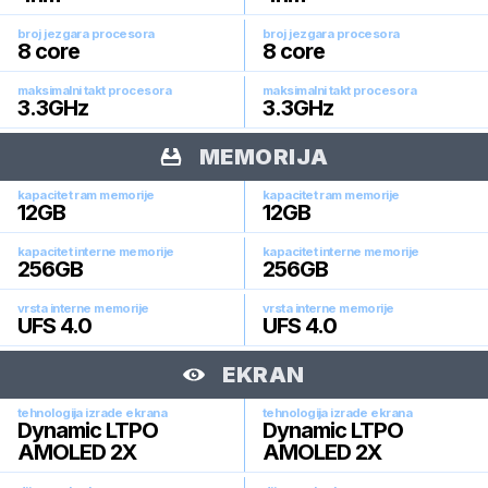
broj jezgara procesora
broj jezgara procesora
8
core
8
core
maksimalni takt procesora
maksimalni takt procesora
3.3
GHz
3.3
GHz
MEMORIJA
kapacitet ram memorije
kapacitet ram memorije
12
GB
12
GB
kapacitet interne memorije
kapacitet interne memorije
256
GB
256
GB
vrsta interne memorije
vrsta interne memorije
UFS 4.0
UFS 4.0
EKRAN
tehnologija izrade ekrana
tehnologija izrade ekrana
Dynamic LTPO
Dynamic LTPO
AMOLED 2X
AMOLED 2X