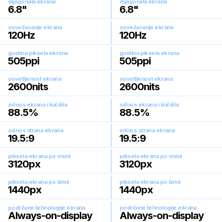
dijagonala ekrana
dijagonala ekrana
6.8
"
6.8
"
osvežavanje ekrana
osvežavanje ekrana
120
Hz
120
Hz
gustina piksela ekrana
gustina piksela ekrana
505
ppi
505
ppi
osvetljenost ekrana
osvetljenost ekrana
2600
nits
2600
nits
odnos ekrana i kućišta
odnos ekrana i kućišta
88.5
%
88.5
%
odnos strana ekrana
odnos strana ekrana
19.5:9
19.5:9
piksela ekrana po visini
piksela ekrana po visini
3120
px
3120
px
piksela ekrana po širini
piksela ekrana po širini
1440
px
1440
px
podržane tehnologije ekrana
podržane tehnologije ekrana
Always-on-display
Always-on-display