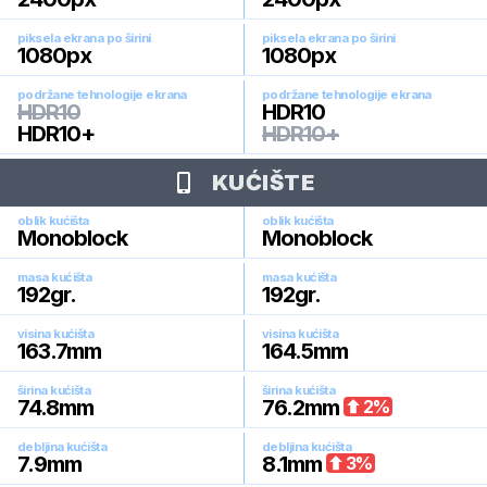
piksela ekrana po širini
piksela ekrana po širini
1080
px
1080
px
podržane tehnologije ekrana
podržane tehnologije ekrana
HDR10
HDR10
HDR10+
HDR10+
KUĆIŠTE
oblik kućišta
oblik kućišta
Monoblock
Monoblock
masa kućišta
masa kućišta
192
gr.
192
gr.
visina kućišta
visina kućišta
163.7
mm
164.5
mm
širina kućišta
širina kućišta
74.8
mm
76.2
mm
2
%
debljina kućišta
debljina kućišta
7.9
mm
8.1
mm
3
%