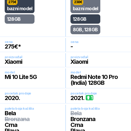
275
€
238
€
bazni model
bazni model
128GB
128GB
8GB, 128GB
cena
cena
275
€*
-
proizvođač
proizvođač
Xiaomi
Xiaomi
model
model
Mi 10 Lite 5G
Redmi Note 10 Pro
(India) 128GB
pocetak prodaje
pocetak prodaje
2020
.
2021
.
1
paleta boja kućišta
paleta boja kućišta
Bela
Bela
Bronzana
Bronzana
Crna
Crna
Plava
Plava