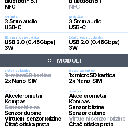
Bluetooth 5.1
Bluetooth 5.1
NFC
NFC
priključci
priključci
3.5mm audio
3.5mm audio
USB-C
USB-C
žični prenos podataka
žični prenos podataka
USB 2.0 (0.48Gbps)
USB 2.0 (0.48Gbps)
3W
3W
MODULI
slotovi za kartice
slotovi za kartice
1x microSD kartica
1x microSD kartica
2x Nano-SIM
2x Nano-SIM
senzori
senzori
Akcelerometar
Akcelerometar
Kompas
Kompas
Senzor blizine
Senzor blizine
Senzor dubine
Senzor dubine
Virtuelni senzor blizine
Virtuelni senzor blizine
Čitač otiska prsta
Čitač otiska prsta