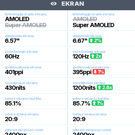
EKRAN
tehnologija izrade ekrana
tehnologija izrade ekrana
AMOLED
AMOLED
Super AMOLED
Super AMOLED
dijagonala ekrana
dijagonala ekrana
6.57
"
6.67
"
2
%
osvežavanje ekrana
osvežavanje ekrana
60
Hz
120
Hz
2
x
gustina piksela ekrana
gustina piksela ekrana
401
ppi
395
ppi
1
%
osvetljenost ekrana
osvetljenost ekrana
430
nits
1200
nits
2.8
x
odnos ekrana i kućišta
odnos ekrana i kućišta
85.1
%
85.7
%
1
%
odnos strana ekrana
odnos strana ekrana
20:9
20:9
piksela ekrana po visini
piksela ekrana po visini
2400
px
2400
px