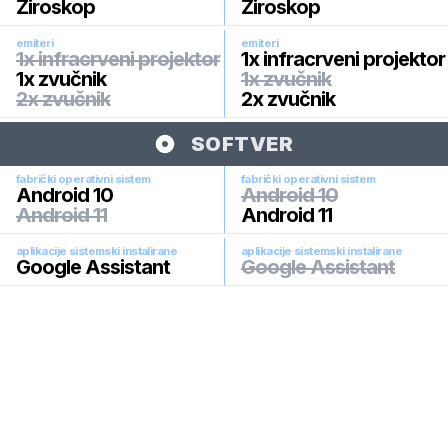
Žiroskop
Žiroskop
emiteri
emiteri
1x infracrveni projektor
1x infracrveni projektor
1x zvučnik
1x zvučnik
2x zvučnik
2x zvučnik
SOFTVER
fabrički operativni sistem
fabrički operativni sistem
Android 10
Android 10
Android 11
Android 11
aplikacije sistemski instalirane
aplikacije sistemski instalirane
Google Assistant
Google Assistant