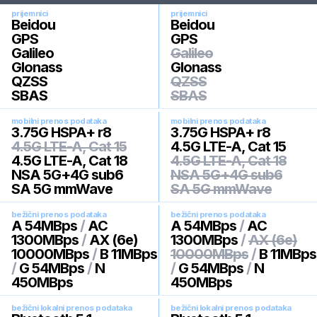
prijemnici
prijemnici
Beidou
Beidou
GPS
GPS
Galileo
Galileo
Glonass
Glonass
QZSS
QZSS
SBAS
SBAS
mobilni prenos podataka
mobilni prenos podataka
3.75G HSPA+ r8
3.75G HSPA+ r8
4.5G LTE-A, Cat 15
4.5G LTE-A, Cat 15
4.5G LTE-A, Cat 18
4.5G LTE-A, Cat 18
NSA 5G+4G sub6
NSA 5G+4G sub6
SA 5G mmWave
SA 5G mmWave
bežični prenos podataka
bežični prenos podataka
A 54MBps
/
AC
A 54MBps
/
AC
1300MBps
/
AX (6e)
1300MBps
/
AX (6e)
10000MBps
/
B 11MBps
10000MBps
/
B 11MBps
/
G 54MBps
/
N
/
G 54MBps
/
N
450MBps
450MBps
bežični lokalni prenos podataka
bežični lokalni prenos podataka