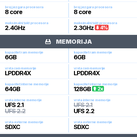
broj jezgara procesora
broj jezgara procesora
8
core
8
core
maksimalni takt procesora
maksimalni takt procesora
2.4
GHz
2.3
GHz
4
%
MEMORIJA
kapacitet ram memorije
kapacitet ram memorije
6
GB
6
GB
vrsta ram memorije
vrsta ram memorije
LPDDR4X
LPDDR4X
kapacitet interne memorije
kapacitet interne memorije
64
GB
128
GB
2
x
vrsta interne memorije
vrsta interne memorije
UFS 2.1
UFS 2.1
UFS 2.2
UFS 2.2
vrsta externe memorije
vrsta externe memorije
SDXC
SDXC