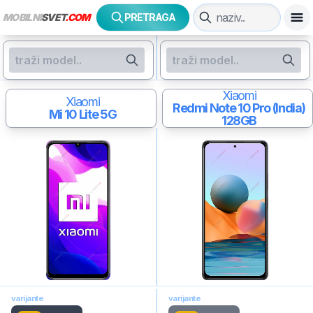
MOBILNI
SVET
.COM
PRETRAGA
Xiaomi
Xiaomi
Redmi Note 10 Pro (India)
Mi 10 Lite 5G
128GB
varijante
varijante