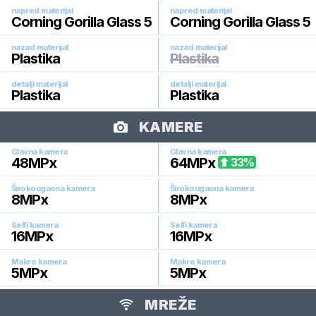
napred materijal
napred materijal
Corning Gorilla Glass 5
Corning Gorilla Glass 5
nazad materijal
nazad materijal
Plastika
Plastika
detalji materijal
detalji materijal
Plastika
Plastika
KAMERE
Glavna kamera
Glavna kamera
48
MPx
64
MPx
33
%
Širokougaona kamera
Širokougaona kamera
8
MPx
8
MPx
Selfi kamera
Selfi kamera
16
MPx
16
MPx
Makro kamera
Makro kamera
5
MPx
5
MPx
MREŽE