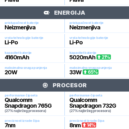
ENERGIJA
pristupačnost baterije
pristupačnost baterije
Neizmenjiva
Neizmenjiva
vrsta tehnologije baterije
vrsta tehnologije baterije
Li-Po
Li-Po
kapacitet baterije
kapacitet baterije
4160
mAh
5020
mAh
21
%
maksimalna snaga punjenja
maksimalna snaga punjenja
20
W
33
W
65
%
PROCESOR
performanse čipseta
performanse čipseta
Qualcomm
Qualcomm
Snapdragon 765G
Snapdragon 732G
(27% najbržeg procesora)
(27% najbržeg procesora)
preciznost izrade čipa
preciznost izrade čipa
7
nm
8
nm
14
%