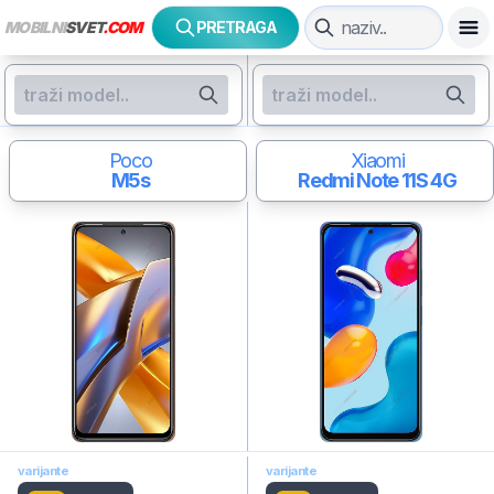
MOBILNI
SVET
.COM
PRETRAGA
Poco
Xiaomi
M5s
Redmi Note 11S 4G
varijante
varijante