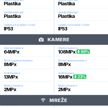
Plastika
Plastika
detalji materijal
detalji materijal
Plastika
Plastika
zaštita od prašine i vode
zaštita od prašine i vode
IP53
IP53
KAMERE
Glavna kamera
Glavna kamera
64
MPx
108
MPx
69
%
Širokougaona kamera
Širokougaona kamera
8
MPx
8
MPx
Selfi kamera
Selfi kamera
13
MPx
16
MPx
23
%
Makro kamera
Makro kamera
2
MPx
2
MPx
MREŽE