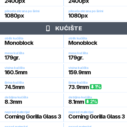
2400
px
2400
px
piksela ekrana po širini
piksela ekrana po širini
1080
px
1080
px
KUĆIŠTE
oblik kućišta
oblik kućišta
Monoblock
Monoblock
masa kućišta
masa kućišta
179
gr.
179
gr.
visina kućišta
visina kućišta
160.5
mm
159.9
mm
širina kućišta
širina kućišta
74.5
mm
73.9
mm
1
%
debljina kućišta
debljina kućišta
8.3
mm
8.1
mm
2
%
napred materijal
napred materijal
Corning Gorilla Glass 3
Corning Gorilla Glass 3
nazad materijal
nazad materijal