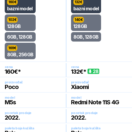
160
€
132
€
bazni model
bazni model
102
€
140
€
128GB
128GB
6GB, 128GB
8GB, 128GB
169
€
8GB, 256GB
cena
cena
160
€*
132
€*
28
proizvođač
proizvođač
Poco
Xiaomi
model
model
M5s
Redmi Note 11S 4G
pocetak prodaje
pocetak prodaje
2022
.
2022
.
paleta boja kućišta
paleta boja kućišta