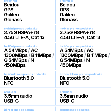
prijemnici
prijemnici
Beidou
Beidou
GPS
GPS
Galileo
Galileo
Glonass
Glonass
mobilni prenos podataka
mobilni prenos podataka
3.75G HSPA+ r8
3.75G HSPA+ r8
4.5G LTE-A, Cat 13
4.5G LTE-A, Cat 13
bežični prenos podataka
bežični prenos podataka
A 54MBps
/
AC
A 54MBps
/
AC
1300MBps
/
B 11MBps
/
1300MBps
/
B 11MBps
/
G 54MBps
/
N
G 54MBps
/
N
450MBps
450MBps
bežični lokalni prenos podataka
bežični lokalni prenos podataka
Bluetooth 5.0
Bluetooth 5.0
NFC
NFC
priključci
priključci
3.5mm audio
3.5mm audio
USB-C
USB-C
žični prenos podataka
žični prenos podataka