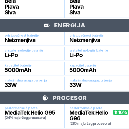
Bela
Bela
Plava
Plava
Siva
Siva
ENERGIJA
pristupačnost baterije
pristupačnost baterije
Neizmenjiva
Neizmenjiva
vrsta tehnologije baterije
vrsta tehnologije baterije
Li-Po
Li-Po
kapacitet baterije
kapacitet baterije
5000
mAh
5000
mAh
maksimalna snaga punjenja
maksimalna snaga punjenja
33
W
33
W
PROCESOR
performanse čipseta
performanse čipseta
MediaTek Helio G95
MediaTek Helio
16
%
G96
(24% najbržeg procesora)
(28% najbržeg procesora)