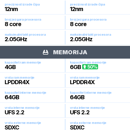
preciznost izrade čipa
preciznost izrade čipa
12
nm
12
nm
broj jezgara procesora
broj jezgara procesora
8
core
8
core
maksimalni takt procesora
maksimalni takt procesora
2.05
GHz
2.05
GHz
MEMORIJA
kapacitet ram memorije
kapacitet ram memorije
4
GB
6
GB
50
%
vrsta ram memorije
vrsta ram memorije
LPDDR4X
LPDDR4X
kapacitet interne memorije
kapacitet interne memorije
64
GB
64
GB
vrsta interne memorije
vrsta interne memorije
UFS 2.2
UFS 2.2
vrsta externe memorije
vrsta externe memorije
SDXC
SDXC