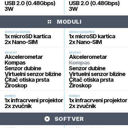
USB 2.0 (0.48Gbps)
USB 2.0 (0.48Gbps)
3W
3W
MODULI
slotovi za kartice
slotovi za kartice
1x microSD kartica
1x microSD kartica
2x Nano-SIM
2x Nano-SIM
senzori
senzori
Akcelerometar
Akcelerometar
Kompas
Kompas
Senzor dubine
Senzor dubine
Virtuelni senzor blizine
Virtuelni senzor blizine
Čitač otiska prsta
Čitač otiska prsta
Žiroskop
Žiroskop
emiteri
emiteri
1x infracrveni projektor
1x infracrveni projektor
2x zvučnik
2x zvučnik
SOFTVER