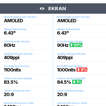
EKRAN
tehnologija izrade ekrana
tehnologija izrade ekrana
AMOLED
AMOLED
dijagonala ekrana
dijagonala ekrana
6.43
"
6.43
"
osvežavanje ekrana
osvežavanje ekrana
60
Hz
90
Hz
50
%
gustina piksela ekrana
gustina piksela ekrana
409
ppi
409
ppi
osvetljenost ekrana
osvetljenost ekrana
1100
nits
1000
nits
9
%
odnos ekrana i kućišta
odnos ekrana i kućišta
83.5
%
84.5
%
1
%
odnos strana ekrana
odnos strana ekrana
20:9
20:9
piksela ekrana po visini
piksela ekrana po visini