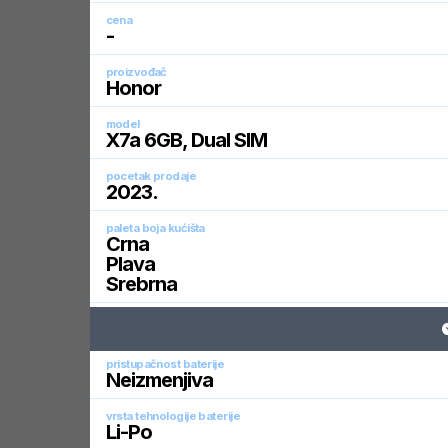
cena
-
proizvođač
Honor
model
X7a 6GB, Dual SIM
pocetak prodaje
2023
.
paleta boja kućišta
Crna
Plava
Srebrna
pristupačnost baterije
Neizmenjiva
vrsta tehnologije baterije
Li-Po