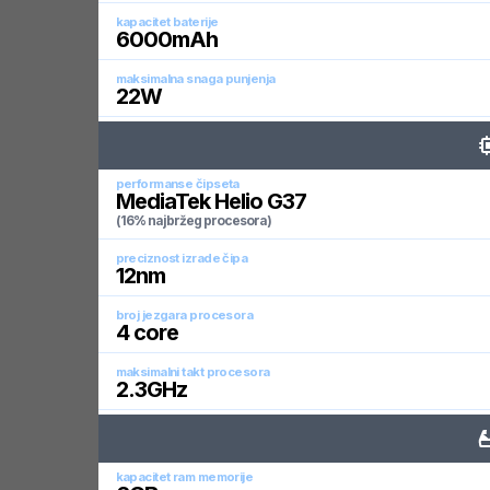
kapacitet baterije
6000
mAh
maksimalna snaga punjenja
22
W
performanse čipseta
MediaTek Helio G37
(16% najbržeg procesora)
preciznost izrade čipa
12
nm
broj jezgara procesora
4
core
maksimalni takt procesora
2.3
GHz
kapacitet ram memorije