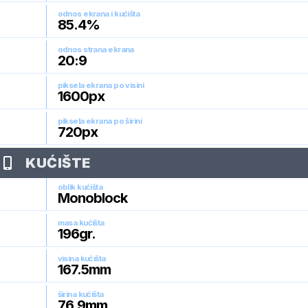
odnos ekrana i kućišta
85.4
%
odnos strana ekrana
20:9
piksela ekrana po visini
1600
px
piksela ekrana po širini
720
px
KUĆIŠTE
oblik kućišta
Monoblock
masa kućišta
196
gr.
visina kućišta
167.5
mm
širina kućišta
76.9
mm