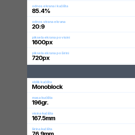
odnos ekrana i kućišta
85.4
%
odnos strana ekrana
20:9
piksela ekrana po visini
1600
px
piksela ekrana po širini
720
px
oblik kućišta
Monoblock
masa kućišta
196
gr.
visina kućišta
167.5
mm
širina kućišta
76.9
mm