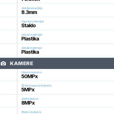
debljina kućišta
8.3
mm
napred materijal
Staklo
nazad materijal
Plastika
detalji materijal
Plastika
KAMERE
Glavna kamera
50
MPx
Širokougaona kamera
5
MPx
Selfi kamera
8
MPx
Makro kamera