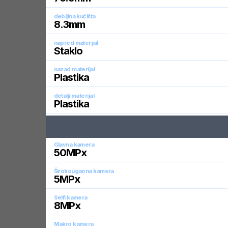
debljina kućišta
8.3
mm
napred materijal
Staklo
nazad materijal
Plastika
detalji materijal
Plastika
Glavna kamera
50
MPx
Širokougaona kamera
5
MPx
Selfi kamera
8
MPx
Makro kamera