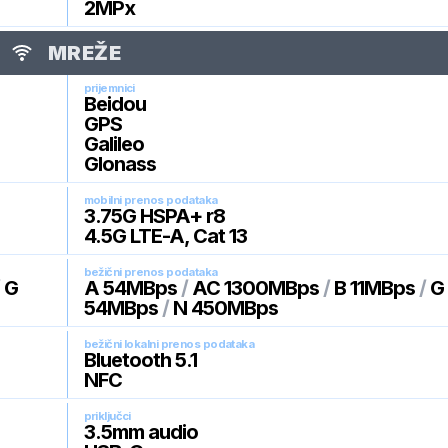
2
MPx
MREŽE
prijemnici
Beidou
GPS
Galileo
Glonass
mobilni prenos podataka
3.75G HSPA+ r8
4.5G LTE-A, Cat 13
bežični prenos podataka
/
G
A 54MBps
/
AC 1300MBps
/
B 11MBps
/
G
54MBps
/
N 450MBps
bežični lokalni prenos podataka
Bluetooth 5.1
NFC
priključci
3.5mm audio