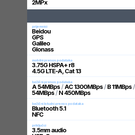
2
MPx
prijemnici
Beidou
GPS
Galileo
Glonass
mobilni prenos podataka
3.75G HSPA+ r8
4.5G LTE-A, Cat 13
bežični prenos podataka
A 54MBps
/
AC 1300MBps
/
B 11MBps
54MBps
/
N 450MBps
bežični lokalni prenos podataka
Bluetooth 5.1
NFC
priključci
3.5mm audio