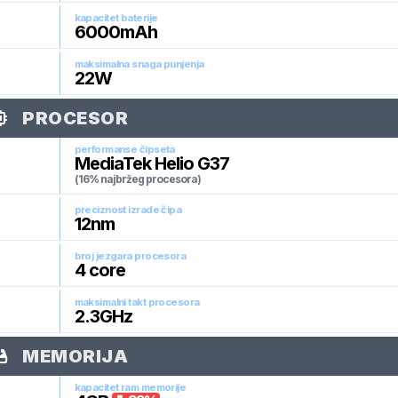
kapacitet baterije
6000
mAh
maksimalna snaga punjenja
22
W
PROCESOR
performanse čipseta
MediaTek Helio G37
(16% najbržeg procesora)
preciznost izrade čipa
12
nm
broj jezgara procesora
4
core
maksimalni takt procesora
2.3
GHz
MEMORIJA
kapacitet ram memorije