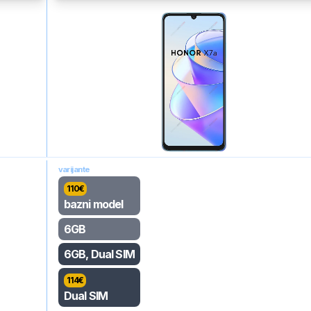
varijante
110
€
bazni model
6GB
6GB, Dual SIM
114
€
Dual SIM