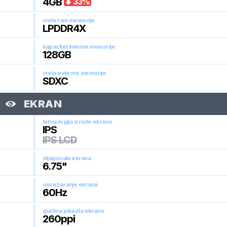
4
GB
33
%
vrsta ram memorije
LPDDR4X
kapacitet interne memorije
128
GB
vrsta externe memorije
SDXC
EKRAN
tehnologija izrade ekrana
IPS
IPS LCD
dijagonala ekrana
6.75
"
osvežavanje ekrana
60
Hz
gustina piksela ekrana
260
ppi