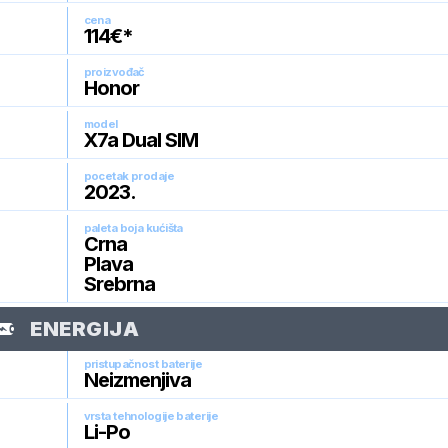
cena
114
€*
proizvođač
Honor
model
X7a Dual SIM
pocetak prodaje
2023
.
paleta boja kućišta
Crna
Plava
Srebrna
ENERGIJA
pristupačnost baterije
Neizmenjiva
vrsta tehnologije baterije
Li-Po