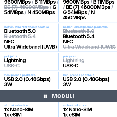
9600MBps
/
B 11MBps
/
9600MBps
/
B 11MBps
BE (7) 46000MBps
/
G
/
BE (7) 46000MBps
/
54MBps
/
N 450MBps
G 54MBps
/
N
450MBps
bežični lokalni prenos podataka
bežični lokalni prenos podataka
Bluetooth 5.0
Bluetooth 5.0
Bluetooth 5.4
Bluetooth 5.4
NFC
NFC
Ultra Wideband (UWB)
Ultra Wideband (UWB)
priključci
priključci
Lightning
Lightning
USB-C
USB-C
žični prenos podataka
žični prenos podataka
USB 2.0 (0.48Gbps)
USB 2.0 (0.48Gbps)
3W
3W
MODULI
slotovi za kartice
slotovi za kartice
1x Nano-SIM
1x Nano-SIM
1x eSIM
1x eSIM