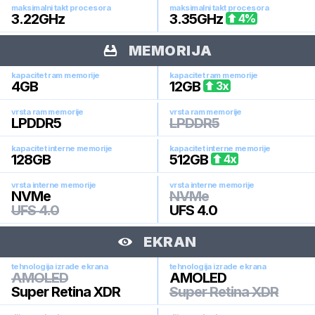
maksimalni takt procesora
maksimalni takt procesora
3.22
GHz
3.35
GHz
4
%
MEMORIJA
kapacitet ram memorije
kapacitet ram memorije
4
GB
12
GB
3
x
vrsta ram memorije
vrsta ram memorije
LPDDR5
LPDDR5
kapacitet interne memorije
kapacitet interne memorije
128
GB
512
GB
4
x
vrsta interne memorije
vrsta interne memorije
NVMe
NVMe
UFS 4.0
UFS 4.0
EKRAN
tehnologija izrade ekrana
tehnologija izrade ekrana
AMOLED
AMOLED
Super Retina XDR
Super Retina XDR