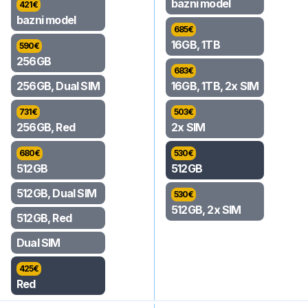
bazni model
421
€
bazni model
685
€
16GB, 1TB
590
€
256GB
683
€
256GB, Dual SIM
16GB, 1TB, 2x SIM
731
€
503
€
256GB, Red
2x SIM
680
€
530
€
512GB
512GB
512GB, Dual SIM
530
€
512GB, 2x SIM
512GB, Red
Dual SIM
425
€
Red