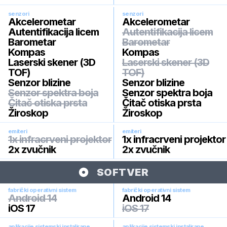
senzori
senzori
Akcelerometar
Akcelerometar
Autentifikacija licem
Autentifikacija licem
Barometar
Barometar
Kompas
Kompas
Laserski skener (3D
Laserski skener (3D
TOF)
TOF)
Senzor blizine
Senzor blizine
Senzor spektra boja
Senzor spektra boja
Čitač otiska prsta
Čitač otiska prsta
Žiroskop
Žiroskop
emiteri
emiteri
1x infracrveni projektor
1x infracrveni projektor
2x zvučnik
2x zvučnik
SOFTVER
fabrički operativni sistem
fabrički operativni sistem
Android 14
Android 14
iOS 17
iOS 17
aplikacije sistemski instalirane
aplikacije sistemski instalirane