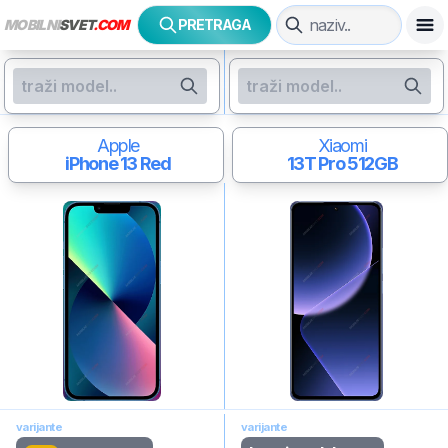
MOBILNI
SVET
.COM
PRETRAGA
Apple
Xiaomi
iPhone 13
Red
13T Pro
512GB
varijante
varijante