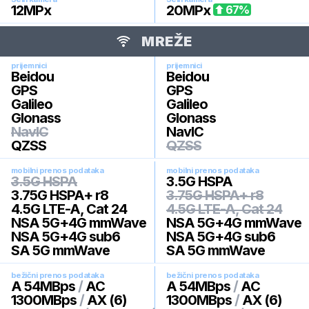
12
MPx
20
MPx
67
%
MREŽE
prijemnici
prijemnici
Beidou
Beidou
GPS
GPS
Galileo
Galileo
Glonass
Glonass
NavIC
NavIC
QZSS
QZSS
mobilni prenos podataka
mobilni prenos podataka
3.5G HSPA
3.5G HSPA
3.75G HSPA+ r8
3.75G HSPA+ r8
4.5G LTE-A, Cat 24
4.5G LTE-A, Cat 24
NSA 5G+4G mmWave
NSA 5G+4G mmWave
NSA 5G+4G sub6
NSA 5G+4G sub6
SA 5G mmWave
SA 5G mmWave
bežični prenos podataka
bežični prenos podataka
A 54MBps
/
AC
A 54MBps
/
AC
1300MBps
/
AX (6)
1300MBps
/
AX (6)