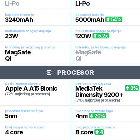
Li-Po
Li-Po
kapacitet baterije
kapacitet baterije
3240
mAh
5000
mAh
54
%
maksimalna snaga punjenja
maksimalna snaga punjenja
23
W
120
W
5.2
x
tehnologija bežičnog punjenja
tehnologija bežičnog punjenja
MagSafe
MagSafe
Qi
Qi
PROCESOR
performanse čipseta
performanse čipseta
Apple A A15 Bionic
MediaTek
2
%
Dimensity 9200+
(72% najbržeg procesora)
(74% najbržeg procesora)
preciznost izrade čipa
preciznost izrade čipa
5
nm
4
nm
20
%
broj jezgara procesora
broj jezgara procesora
4
core
8
core
4