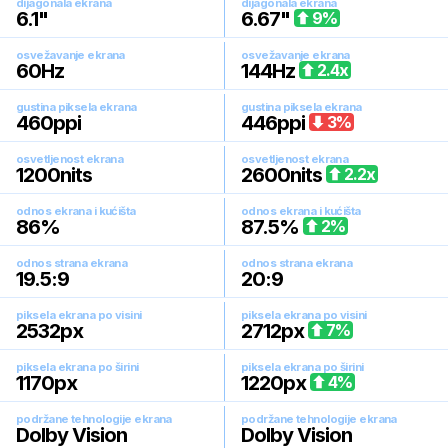
dijagonala ekrana
dijagonala ekrana
6.1
"
6.67
"
9
%
osvežavanje ekrana
osvežavanje ekrana
60
Hz
144
Hz
2.4
x
gustina piksela ekrana
gustina piksela ekrana
460
ppi
446
ppi
3
%
osvetljenost ekrana
osvetljenost ekrana
1200
nits
2600
nits
2.2
x
odnos ekrana i kućišta
odnos ekrana i kućišta
86
%
87.5
%
2
%
odnos strana ekrana
odnos strana ekrana
19.5:9
20:9
piksela ekrana po visini
piksela ekrana po visini
2532
px
2712
px
7
%
piksela ekrana po širini
piksela ekrana po širini
1170
px
1220
px
4
%
podržane tehnologije ekrana
podržane tehnologije ekrana
Dolby Vision
Dolby Vision