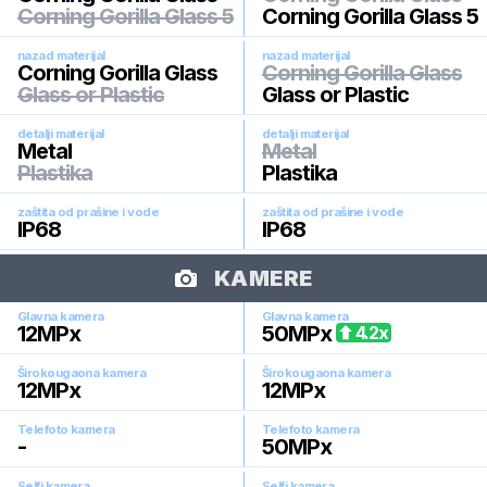
Corning Gorilla Glass 5
Corning Gorilla Glass 5
nazad materijal
nazad materijal
Corning Gorilla Glass
Corning Gorilla Glass
Glass or Plastic
Glass or Plastic
detalji materijal
detalji materijal
Metal
Metal
Plastika
Plastika
zaštita od prašine i vode
zaštita od prašine i vode
IP68
IP68
KAMERE
Glavna kamera
Glavna kamera
12
MPx
50
MPx
4.2
x
Širokougaona kamera
Širokougaona kamera
12
MPx
12
MPx
Telefoto kamera
Telefoto kamera
-
50
MPx
Selfi kamera
Selfi kamera