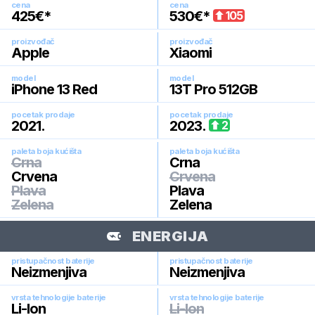
cena
cena
425
€*
530
€*
105
proizvođač
proizvođač
Apple
Xiaomi
model
model
iPhone 13 Red
13T Pro 512GB
pocetak prodaje
pocetak prodaje
2021
.
2023
.
2
paleta boja kućišta
paleta boja kućišta
Crna
Crna
Crvena
Crvena
Plava
Plava
Zelena
Zelena
ENERGIJA
pristupačnost baterije
pristupačnost baterije
Neizmenjiva
Neizmenjiva
vrsta tehnologije baterije
vrsta tehnologije baterije
Li-Ion
Li-Ion