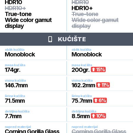
HDR10
HDR10
HDR10+
HDR10+
True-tone
True-tone
Wide color gamut
Wide color gamut
display
display
KUĆIŠTE
oblik kućišta
oblik kućišta
Monoblock
Monoblock
masa kućišta
masa kućišta
174
gr.
200
gr.
15
%
visina kućišta
visina kućišta
146.7
mm
162.2
mm
11
%
širina kućišta
širina kućišta
71.5
mm
75.7
mm
6
%
debljina kućišta
debljina kućišta
7.7
mm
8.5
mm
10
%
napred materijal
napred materijal
Corning Gorilla Glass
Corning Gorilla Glass