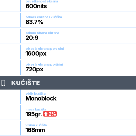
osvetljenost ekrana
600
nits
odnos ekrana i kućišta
83.7
%
odnos strana ekrana
20:9
piksela ekrana po visini
1600
px
piksela ekrana po širini
720
px
KUĆIŠTE
oblik kućišta
Monoblock
masa kućišta
195
gr.
2
%
visina kućišta
168
mm