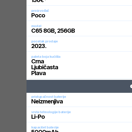
136
€*
proizvođač
Poco
model
C65 8GB, 256GB
pocetak prodaje
2023
.
paleta boja kućišta
Crna
Ljubičasta
Plava
pristupačnost baterije
Neizmenjiva
vrsta tehnologije baterije
Li-Po
kapacitet baterije