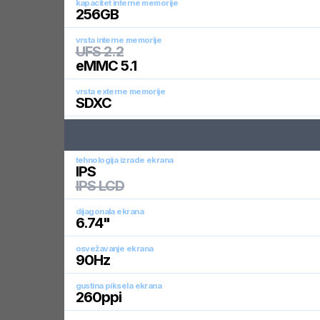
kapacitet interne memorije
256
GB
vrsta interne memorije
UFS 2.2
eMMC 5.1
vrsta externe memorije
SDXC
tehnologija izrade ekrana
IPS
IPS LCD
dijagonala ekrana
6.74
"
osvežavanje ekrana
90
Hz
gustina piksela ekrana
260
ppi