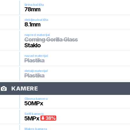
širina kućišta
78
mm
debljina kućišta
8.1
mm
napred materijal
Corning Gorilla Glass
Staklo
nazad materijal
Plastika
detalji materijal
Plastika
KAMERE
Glavna kamera
50
MPx
Selfi kamera
5
MPx
38
%
Makro kamera