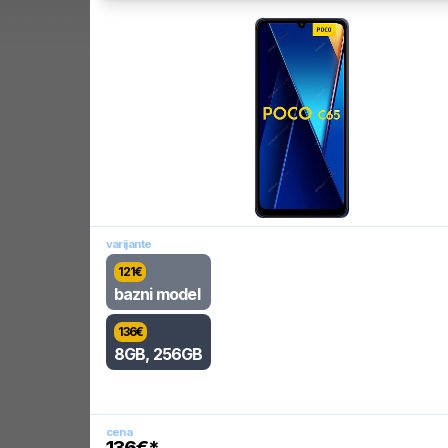
varijante
121
€
bazni model
136
€
8GB, 256GB
cena