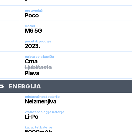
-
proizvođač
Poco
model
M6 5G
pocetak prodaje
2023
.
paleta boja kućišta
Crna
Ljubičasta
Plava
ENERGIJA
pristupačnost baterije
Neizmenjiva
vrsta tehnologije baterije
Li-Po
kapacitet baterije