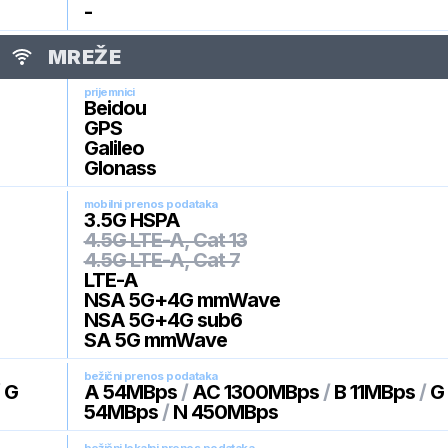
-
MREŽE
prijemnici
Beidou
GPS
Galileo
Glonass
mobilni prenos podataka
3.5G HSPA
4.5G LTE-A, Cat 13
4.5G LTE-A, Cat 7
LTE-A
NSA 5G+4G mmWave
NSA 5G+4G sub6
SA 5G mmWave
bežični prenos podataka
/
G
A 54MBps
/
AC 1300MBps
/
B 11MBps
/
G
54MBps
/
N 450MBps