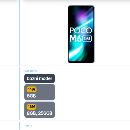
varijante
bazni model
148
€
6GB
185
€
8GB, 256GB
cena