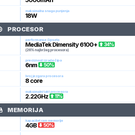
5000
mAh
maksimalna snaga punjenja
18
W
PROCESOR
performanse čipseta
MediaTek Dimensity 6100+
34
%
(26% najbržeg procesora)
preciznost izrade čipa
6
nm
50
%
broj jezgara procesora
8
core
maksimalni takt procesora
2.22
GHz
11
%
MEMORIJA
kapacitet ram memorije
4
GB
50
%