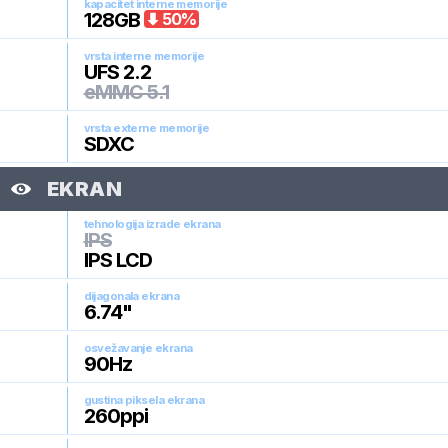
kapacitet interne memorije
128
GB
50
%
vrsta interne memorije
UFS 2.2
eMMC 5.1
vrsta externe memorije
SDXC
EKRAN
tehnologija izrade ekrana
IPS
IPS LCD
dijagonala ekrana
6.74
"
osvežavanje ekrana
90
Hz
gustina piksela ekrana
260
ppi