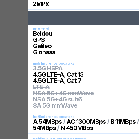
2
MPx
prijemnici
Beidou
GPS
Galileo
Glonass
mobilni prenos podataka
3.5G HSPA
4.5G LTE-A, Cat 13
4.5G LTE-A, Cat 7
LTE-A
NSA 5G+4G mmWave
NSA 5G+4G sub6
SA 5G mmWave
bežični prenos podataka
A 54MBps
/
AC 1300MBps
/
B 11MBps
54MBps
/
N 450MBps