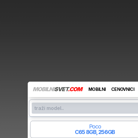
MOBILNI
SVET
.COM
MOBILNI
CENOVNICI
Poco
C65
8GB, 256GB