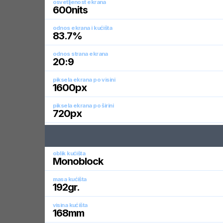
osvetljenost ekrana
600
nits
odnos ekrana i kućišta
83.7
%
odnos strana ekrana
20:9
piksela ekrana po visini
1600
px
piksela ekrana po širini
720
px
oblik kućišta
Monoblock
masa kućišta
192
gr.
visina kućišta
168
mm