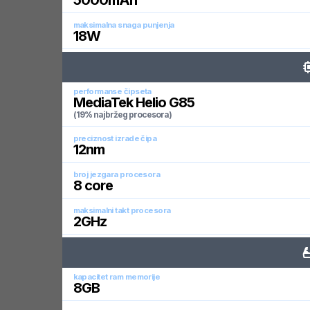
5000
mAh
maksimalna snaga punjenja
18
W
performanse čipseta
MediaTek Helio G85
(19% najbržeg procesora)
preciznost izrade čipa
12
nm
broj jezgara procesora
8
core
maksimalni takt procesora
2
GHz
kapacitet ram memorije
8
GB