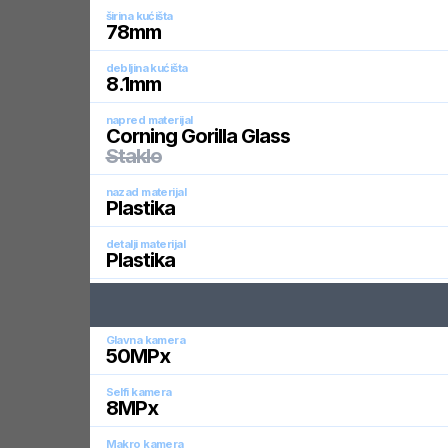
širina kućišta
78
mm
debljina kućišta
8.1
mm
napred materijal
Corning Gorilla Glass
Staklo
nazad materijal
Plastika
detalji materijal
Plastika
Glavna kamera
50
MPx
Selfi kamera
8
MPx
Makro kamera