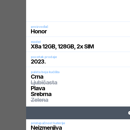
proizvođač
Honor
model
X8a 12GB, 128GB, 2x SIM
pocetak prodaje
2023
.
paleta boja kućišta
Crna
Ljubičasta
Plava
Srebrna
Zelena
pristupačnost baterije
Neizmenjiva