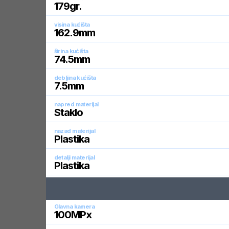
179
gr.
visina kućišta
162.9
mm
širina kućišta
74.5
mm
debljina kućišta
7.5
mm
napred materijal
Staklo
nazad materijal
Plastika
detalji materijal
Plastika
Glavna kamera
100
MPx