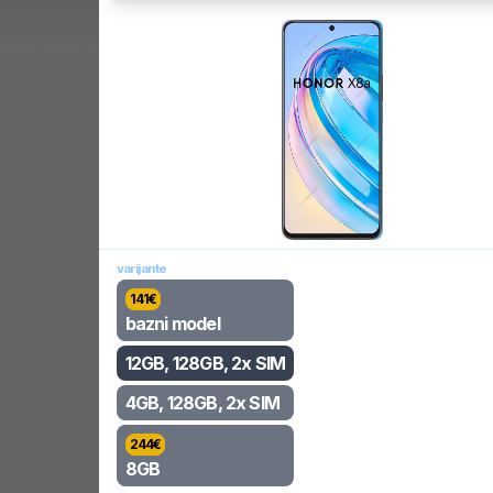
varijante
141
€
bazni model
12GB, 128GB, 2x SIM
4GB, 128GB, 2x SIM
244
€
8GB