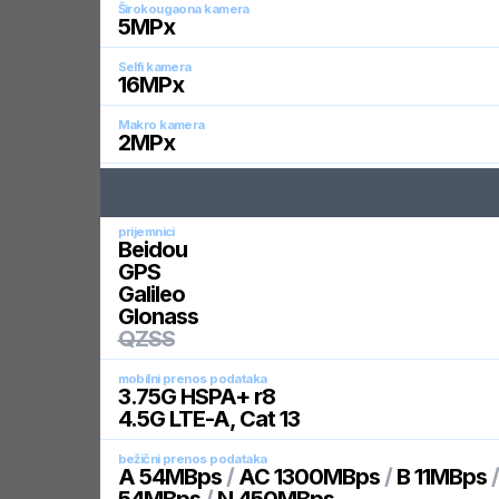
Širokougaona kamera
5
MPx
Selfi kamera
16
MPx
Makro kamera
2
MPx
prijemnici
Beidou
GPS
Galileo
Glonass
QZSS
mobilni prenos podataka
3.75G HSPA+ r8
4.5G LTE-A, Cat 13
bežični prenos podataka
A 54MBps
/
AC 1300MBps
/
B 11MBps