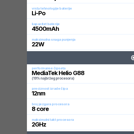
vrsta tehnologije baterije
Li-Po
kapacitet baterije
4500
mAh
maksimalna snaga punjenja
22
W
performanse čipseta
MediaTek Helio G88
(19% najbržeg procesora)
preciznost izrade čipa
12
nm
broj jezgara procesora
8
core
maksimalni takt procesora
2
GHz