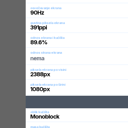
osvežavanje ekrana
90
Hz
gustina piksela ekrana
391
ppi
odnos ekrana i kućišta
89.6
%
odnos strana ekrana
nema
piksela ekrana po visini
2388
px
piksela ekrana po širini
1080
px
oblik kućišta
Monoblock
masa kućišta