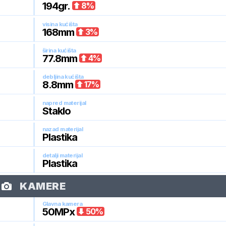
194
gr.
8
%
visina kućišta
168
mm
3
%
širina kućišta
77.8
mm
4
%
debljina kućišta
8.8
mm
17
%
napred materijal
Staklo
nazad materijal
Plastika
detalji materijal
Plastika
KAMERE
Glavna kamera
50
MPx
50
%