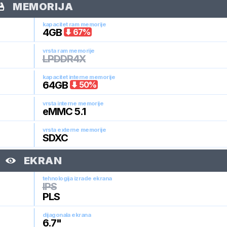
MEMORIJA
kapacitet ram memorije
4
GB
67
%
vrsta ram memorije
LPDDR4X
kapacitet interne memorije
64
GB
50
%
vrsta interne memorije
eMMC 5.1
vrsta externe memorije
SDXC
EKRAN
tehnologija izrade ekrana
IPS
PLS
dijagonala ekrana
6.7
"