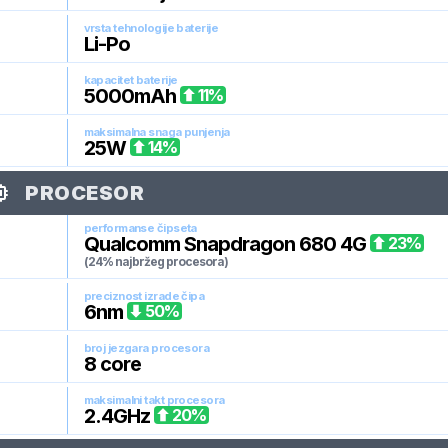
vrsta tehnologije baterije
Li-Po
kapacitet baterije
5000
mAh
11
%
maksimalna snaga punjenja
25
W
14
%
PROCESOR
performanse čipseta
Qualcomm Snapdragon 680 4G
23
%
(24% najbržeg procesora)
preciznost izrade čipa
6
nm
50
%
broj jezgara procesora
8
core
maksimalni takt procesora
2.4
GHz
20
%