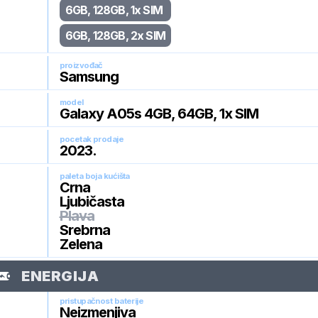
6GB, 128GB, 1x SIM
6GB, 128GB, 2x SIM
proizvođač
Samsung
model
Galaxy A05s 4GB, 64GB, 1x SIM
pocetak prodaje
2023
.
paleta boja kućišta
Crna
Ljubičasta
Plava
Srebrna
Zelena
ENERGIJA
pristupačnost baterije
Neizmenjiva