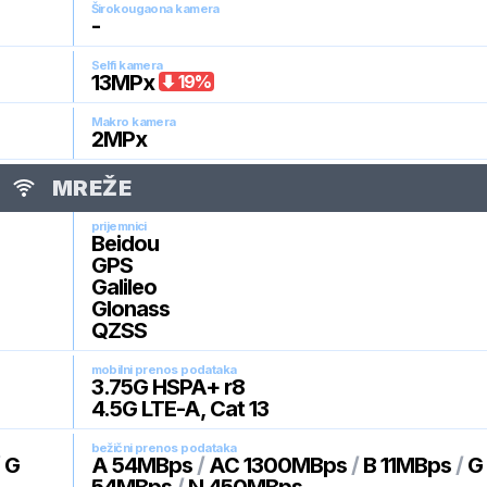
Širokougaona kamera
-
Selfi kamera
13
MPx
19
%
Makro kamera
2
MPx
MREŽE
prijemnici
Beidou
GPS
Galileo
Glonass
QZSS
mobilni prenos podataka
3.75G HSPA+ r8
4.5G LTE-A, Cat 13
bežični prenos podataka
/
G
A 54MBps
/
AC 1300MBps
/
B 11MBps
/
G