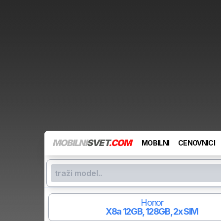
MOBILNI
SVET
.COM
MOBILNI
CENOVNICI
Honor
X8a
12GB, 128GB, 2x SIM