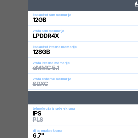
kapacitet ram memorije
12
GB
vrsta ram memorije
LPDDR4X
kapacitet interne memorije
128
GB
vrsta interne memorije
eMMC 5.1
vrsta externe memorije
SDXC
tehnologija izrade ekrana
IPS
PLS
dijagonala ekrana
6.7
"