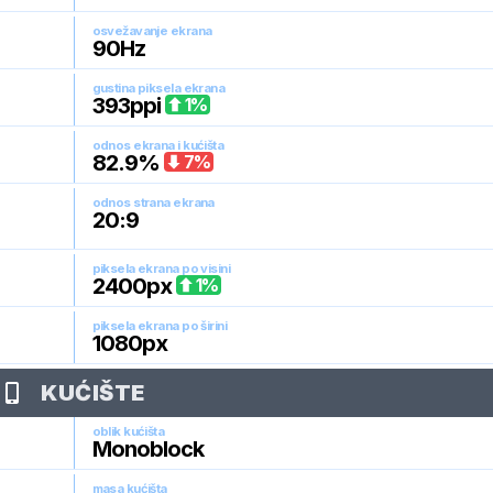
osvežavanje ekrana
90
Hz
gustina piksela ekrana
393
ppi
1
%
odnos ekrana i kućišta
82.9
%
7
%
odnos strana ekrana
20:9
piksela ekrana po visini
2400
px
1
%
piksela ekrana po širini
1080
px
KUĆIŠTE
oblik kućišta
Monoblock
masa kućišta