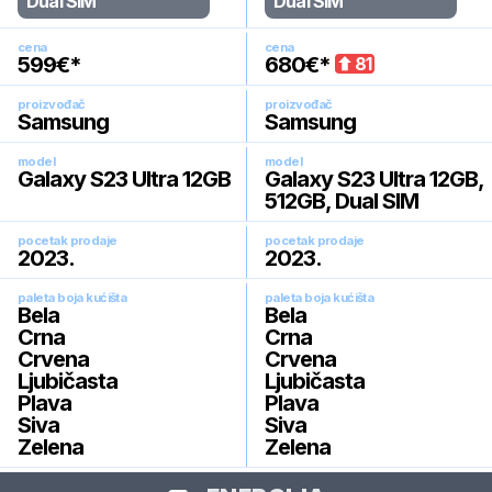
Dual SIM
Dual SIM
cena
cena
599
€*
680
€*
81
proizvođač
proizvođač
Samsung
Samsung
model
model
Galaxy S23 Ultra 12GB
Galaxy S23 Ultra 12GB,
512GB, Dual SIM
pocetak prodaje
pocetak prodaje
2023
.
2023
.
paleta boja kućišta
paleta boja kućišta
Bela
Bela
Crna
Crna
Crvena
Crvena
Ljubičasta
Ljubičasta
Plava
Plava
Siva
Siva
Zelena
Zelena