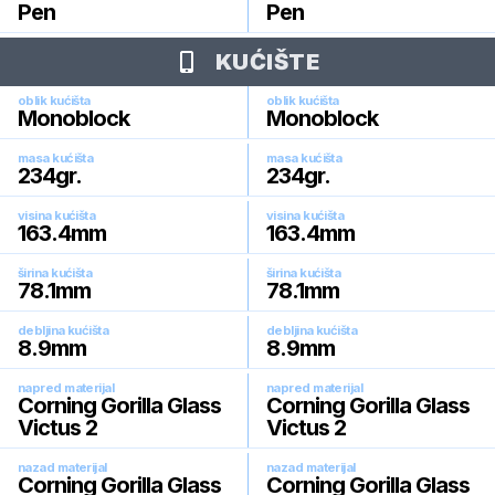
Pen
Pen
KUĆIŠTE
oblik kućišta
oblik kućišta
Monoblock
Monoblock
masa kućišta
masa kućišta
234
gr.
234
gr.
visina kućišta
visina kućišta
163.4
mm
163.4
mm
širina kućišta
širina kućišta
78.1
mm
78.1
mm
debljina kućišta
debljina kućišta
8.9
mm
8.9
mm
napred materijal
napred materijal
Corning Gorilla Glass
Corning Gorilla Glass
Victus 2
Victus 2
nazad materijal
nazad materijal
Corning Gorilla Glass
Corning Gorilla Glass