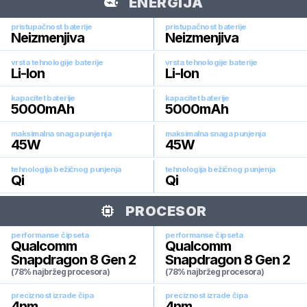
ENERGIJA
pristupačnost baterije
pristupačnost baterije
Neizmenjiva
Neizmenjiva
vrsta tehnologije baterije
vrsta tehnologije baterije
Li-Ion
Li-Ion
kapacitet baterije
kapacitet baterije
5000
mAh
5000
mAh
maksimalna snaga punjenja
maksimalna snaga punjenja
45
W
45
W
tehnologija bežičnog punjenja
tehnologija bežičnog punjenja
Qi
Qi
PROCESOR
performanse čipseta
performanse čipseta
Qualcomm
Qualcomm
Snapdragon 8 Gen 2
Snapdragon 8 Gen 2
(78% najbržeg procesora)
(78% najbržeg procesora)
preciznost izrade čipa
preciznost izrade čipa
4
nm
4
nm