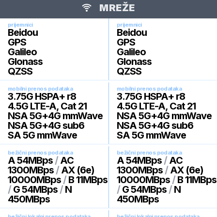
MREŽE
prijemnici
prijemnici
Beidou
Beidou
GPS
GPS
Galileo
Galileo
Glonass
Glonass
QZSS
QZSS
mobilni prenos podataka
mobilni prenos podataka
3.75G HSPA+ r8
3.75G HSPA+ r8
4.5G LTE-A, Cat 21
4.5G LTE-A, Cat 21
NSA 5G+4G mmWave
NSA 5G+4G mmWave
NSA 5G+4G sub6
NSA 5G+4G sub6
SA 5G mmWave
SA 5G mmWave
bežični prenos podataka
bežični prenos podataka
A 54MBps
/
AC
A 54MBps
/
AC
1300MBps
/
AX (6e)
1300MBps
/
AX (6e)
10000MBps
/
B 11MBps
10000MBps
/
B 11MBps
/
G 54MBps
/
N
/
G 54MBps
/
N
450MBps
450MBps
bežični lokalni prenos podataka
bežični lokalni prenos podataka