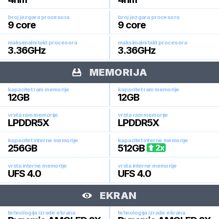
broj jezgara procesora
broj jezgara procesora
9
core
9
core
maksimalni takt procesora
maksimalni takt procesora
3.36
GHz
3.36
GHz
MEMORIJA
kapacitet ram memorije
kapacitet ram memorije
12
GB
12
GB
vrsta ram memorije
vrsta ram memorije
LPDDR5X
LPDDR5X
kapacitet interne memorije
kapacitet interne memorije
256
GB
512
GB
2
x
vrsta interne memorije
vrsta interne memorije
UFS 4.0
UFS 4.0
EKRAN
tehnologija izrade ekrana
tehnologija izrade ekrana