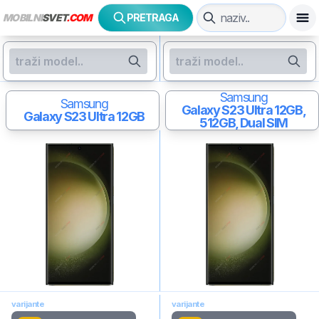
MOBILNI
SVET
.COM
PRETRAGA
Samsung
Samsung
Galaxy S23 Ultra
12GB,
Galaxy S23 Ultra
12GB
512GB, Dual SIM
varijante
varijante