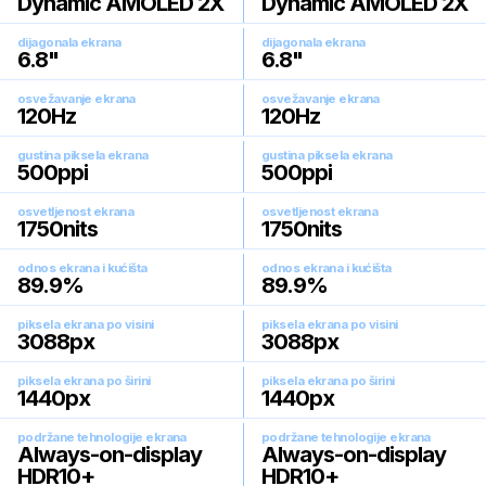
Dynamic AMOLED 2X
Dynamic AMOLED 2X
dijagonala ekrana
dijagonala ekrana
6.8
"
6.8
"
osvežavanje ekrana
osvežavanje ekrana
120
Hz
120
Hz
gustina piksela ekrana
gustina piksela ekrana
500
ppi
500
ppi
osvetljenost ekrana
osvetljenost ekrana
1750
nits
1750
nits
odnos ekrana i kućišta
odnos ekrana i kućišta
89.9
%
89.9
%
piksela ekrana po visini
piksela ekrana po visini
3088
px
3088
px
piksela ekrana po širini
piksela ekrana po širini
1440
px
1440
px
podržane tehnologije ekrana
podržane tehnologije ekrana
Always-on-display
Always-on-display
HDR10+
HDR10+