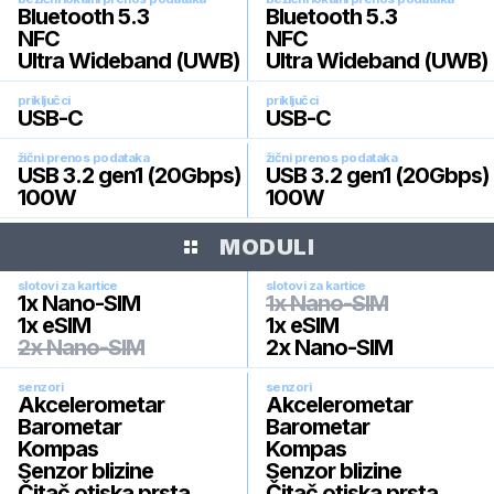
Bluetooth 5.3
Bluetooth 5.3
NFC
NFC
Ultra Wideband (UWB)
Ultra Wideband (UWB)
priključci
priključci
USB-C
USB-C
žični prenos podataka
žični prenos podataka
USB 3.2 gen1 (20Gbps)
USB 3.2 gen1 (20Gbps)
100W
100W
MODULI
slotovi za kartice
slotovi za kartice
1x Nano-SIM
1x Nano-SIM
1x eSIM
1x eSIM
2x Nano-SIM
2x Nano-SIM
senzori
senzori
Akcelerometar
Akcelerometar
Barometar
Barometar
Kompas
Kompas
Senzor blizine
Senzor blizine
Čitač otiska prsta
Čitač otiska prsta