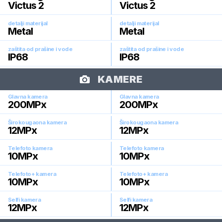
Victus 2
Victus 2
detalji materijal
detalji materijal
Metal
Metal
zaštita od prašine i vode
zaštita od prašine i vode
IP68
IP68
KAMERE
Glavna kamera
Glavna kamera
200
MPx
200
MPx
Širokougaona kamera
Širokougaona kamera
12
MPx
12
MPx
Telefoto kamera
Telefoto kamera
10
MPx
10
MPx
Telefoto+ kamera
Telefoto+ kamera
10
MPx
10
MPx
Selfi kamera
Selfi kamera
12
MPx
12
MPx