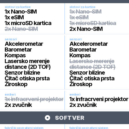
slotovi za kartice
slotovi za kartice
1x Nano-SIM
1x Nano-SIM
1x eSIM
1x eSIM
1x microSD kartica
1x microSD kartica
2x Nano-SIM
2x Nano-SIM
senzori
senzori
Akcelerometar
Akcelerometar
Barometar
Barometar
Kompas
Kompas
Lasersko merenje
Lasersko merenje
distance (2D TOF)
distance (2D TOF)
Senzor blizine
Senzor blizine
Čitač otiska prsta
Čitač otiska prsta
Žiroskop
Žiroskop
emiteri
emiteri
1x infracrveni projektor
1x infracrveni projektor
2x zvučnik
2x zvučnik
SOFTVER
fabrički operativni sistem
fabrički operativni sistem