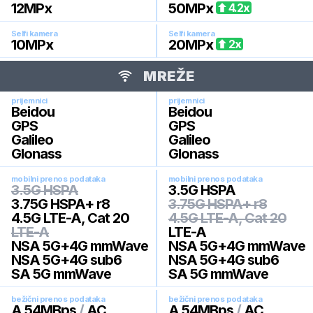
12
MPx
50
MPx
4.2
x
Selfi kamera
Selfi kamera
10
MPx
20
MPx
2
x
MREŽE
prijemnici
prijemnici
Beidou
Beidou
GPS
GPS
Galileo
Galileo
Glonass
Glonass
mobilni prenos podataka
mobilni prenos podataka
3.5G HSPA
3.5G HSPA
3.75G HSPA+ r8
3.75G HSPA+ r8
4.5G LTE-A, Cat 20
4.5G LTE-A, Cat 20
LTE-A
LTE-A
NSA 5G+4G mmWave
NSA 5G+4G mmWave
NSA 5G+4G sub6
NSA 5G+4G sub6
SA 5G mmWave
SA 5G mmWave
bežični prenos podataka
bežični prenos podataka
A 54MBps
/
AC
A 54MBps
/
AC