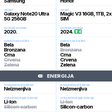
Samsung
Honor
model
model
Galaxy Note20 Ultra
Magic V3 16GB, 1TB, 2x
5G 256GB
SIM
pocetak prodaje
pocetak prodaje
2020
.
2024
.
4
paleta boja kućišta
paleta boja kućišta
Bela
Bela
Bronzana
Bronzana
Crna
Crna
Crvena
Crvena
Zelena
Zelena
ENERGIJA
pristupačnost baterije
pristupačnost baterije
Neizmenjiva
Neizmenjiva
vrsta tehnologije baterije
vrsta tehnologije baterije
Li-Ion
Li-Ion
Silicon-carbon
Silicon-carbon