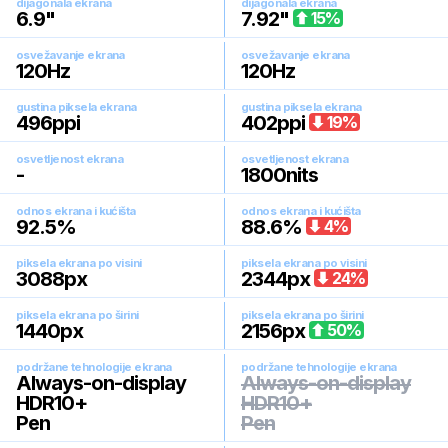
dijagonala ekrana
dijagonala ekrana
6.9
"
7.92
"
15
%
osvežavanje ekrana
osvežavanje ekrana
120
Hz
120
Hz
gustina piksela ekrana
gustina piksela ekrana
496
ppi
402
ppi
19
%
osvetljenost ekrana
osvetljenost ekrana
-
1800
nits
odnos ekrana i kućišta
odnos ekrana i kućišta
92.5
%
88.6
%
4
%
piksela ekrana po visini
piksela ekrana po visini
3088
px
2344
px
24
%
piksela ekrana po širini
piksela ekrana po širini
1440
px
2156
px
50
%
podržane tehnologije ekrana
podržane tehnologije ekrana
Always-on-display
Always-on-display
HDR10+
HDR10+
Pen
Pen