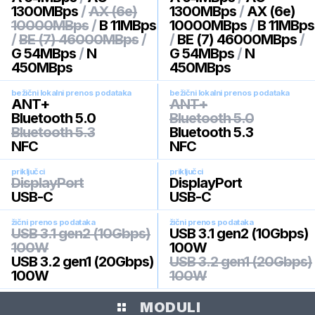
1300MBps
/
AX (6e)
1300MBps
/
AX (6e)
10000MBps
/
B 11MBps
10000MBps
/
B 11MBps
/
BE (7) 46000MBps
/
/
BE (7) 46000MBps
/
G 54MBps
/
N
G 54MBps
/
N
450MBps
450MBps
bežični lokalni prenos podataka
bežični lokalni prenos podataka
ANT+
ANT+
Bluetooth 5.0
Bluetooth 5.0
Bluetooth 5.3
Bluetooth 5.3
NFC
NFC
priključci
priključci
DisplayPort
DisplayPort
USB-C
USB-C
žični prenos podataka
žični prenos podataka
USB 3.1 gen2 (10Gbps)
USB 3.1 gen2 (10Gbps)
100W
100W
USB 3.2 gen1 (20Gbps)
USB 3.2 gen1 (20Gbps)
100W
100W
MODULI