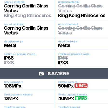
napred materijal
napred materijal
Corning Gorilla Glass
Corning Gorilla Glass
Victus
Victus
King Kong Rhinoceros
King Kong Rhinoceros
nazad materijal
nazad materijal
Corning Gorilla Glass
Corning Gorilla Glass
Victus
Victus
detalji materijal
detalji materijal
Metal
Metal
zaštita od prašine i vode
zaštita od prašine i vode
IP68
IP68
IPX8
IPX8
KAMERE
Glavna kamera
Glavna kamera
108
MPx
50
MPx
54
%
Širokougaona kamera
Širokougaona kamera
12
MPx
40
MPx
3.3
x
Telefoto kamera
Telefoto kamera