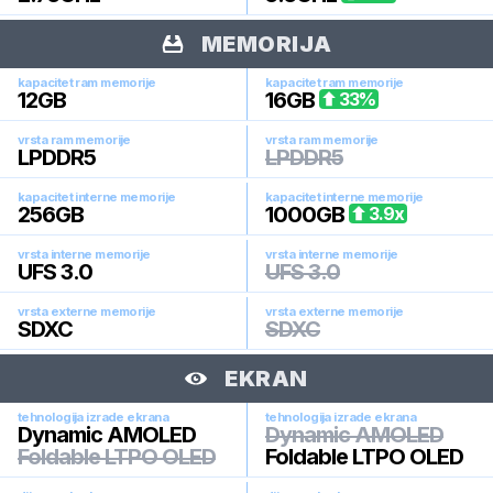
MEMORIJA
kapacitet ram memorije
kapacitet ram memorije
12
GB
16
GB
33
%
vrsta ram memorije
vrsta ram memorije
LPDDR5
LPDDR5
kapacitet interne memorije
kapacitet interne memorije
256
GB
1000
GB
3.9
x
vrsta interne memorije
vrsta interne memorije
UFS 3.0
UFS 3.0
vrsta externe memorije
vrsta externe memorije
SDXC
SDXC
EKRAN
tehnologija izrade ekrana
tehnologija izrade ekrana
Dynamic AMOLED
Dynamic AMOLED
Foldable LTPO OLED
Foldable LTPO OLED