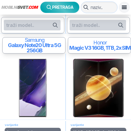
MOBILNI
SVET
.COM
PRETRAGA
Samsung
Honor
Galaxy Note20 Ultra 5G
Magic V3
16GB, 1TB, 2x SIM
256GB
varijante
varijante