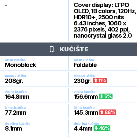
-
Cover display: LTPO
OLED, 1B colors, 120Hz,
HDR10+, 2500 nits
6.43 inches, 1060 x
2376 pixels, 402 ppi,
nanocrystal glass 2.0
KUĆIŠTE
oblik kućišta
oblik kućišta
Monoblock
Foldable
masa kućišta
masa kućišta
208
gr.
230
gr.
11
%
visina kućišta
visina kućišta
164.8
mm
156.6
mm
5
%
širina kućišta
širina kućišta
77.2
mm
145.3
mm
88
%
debljina kućišta
debljina kućišta
8.1
mm
4.4
mm
46
%