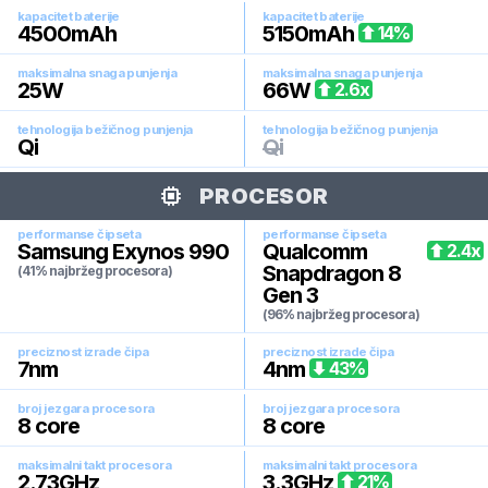
kapacitet baterije
kapacitet baterije
4500
mAh
5150
mAh
14
%
maksimalna snaga punjenja
maksimalna snaga punjenja
25
W
66
W
2.6
x
tehnologija bežičnog punjenja
tehnologija bežičnog punjenja
Qi
Qi
PROCESOR
performanse čipseta
performanse čipseta
Samsung Exynos 990
Qualcomm
2.4
x
Snapdragon 8
(41% najbržeg procesora)
Gen 3
(96% najbržeg procesora)
preciznost izrade čipa
preciznost izrade čipa
7
nm
4
nm
43
%
broj jezgara procesora
broj jezgara procesora
8
core
8
core
maksimalni takt procesora
maksimalni takt procesora
2.73
GHz
3.3
GHz
21
%