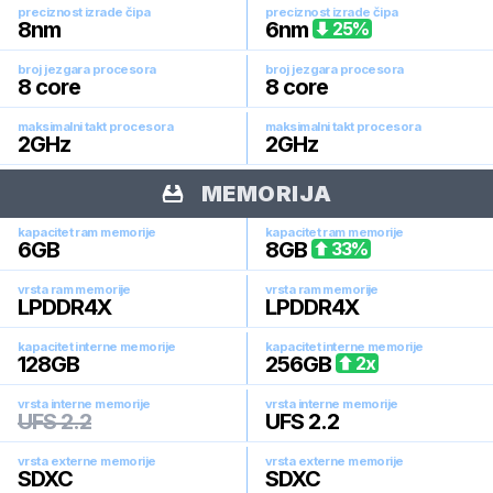
preciznost izrade čipa
preciznost izrade čipa
8
nm
6
nm
25
%
broj jezgara procesora
broj jezgara procesora
8
core
8
core
maksimalni takt procesora
maksimalni takt procesora
2
GHz
2
GHz
MEMORIJA
kapacitet ram memorije
kapacitet ram memorije
6
GB
8
GB
33
%
vrsta ram memorije
vrsta ram memorije
LPDDR4X
LPDDR4X
kapacitet interne memorije
kapacitet interne memorije
128
GB
256
GB
2
x
vrsta interne memorije
vrsta interne memorije
UFS 2.2
UFS 2.2
vrsta externe memorije
vrsta externe memorije
SDXC
SDXC