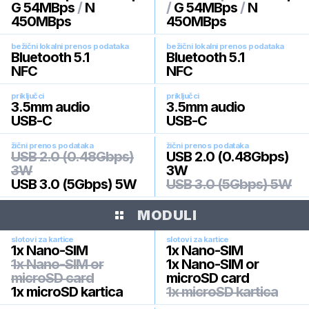
G 54MBps
/
N
/
G 54MBps
/
N
450MBps
450MBps
bežični lokalni prenos podataka
bežični lokalni prenos podataka
Bluetooth 5.1
Bluetooth 5.1
NFC
NFC
priključci
priključci
3.5mm audio
3.5mm audio
USB-C
USB-C
žični prenos podataka
žični prenos podataka
USB 2.0 (0.48Gbps)
USB 2.0 (0.48Gbps)
3W
3W
USB 3.0 (5Gbps) 5W
USB 3.0 (5Gbps) 5W
MODULI
slotovi za kartice
slotovi za kartice
1x Nano-SIM
1x Nano-SIM
1x Nano-SIM or
1x Nano-SIM or
microSD card
microSD card
1x microSD kartica
1x microSD kartica