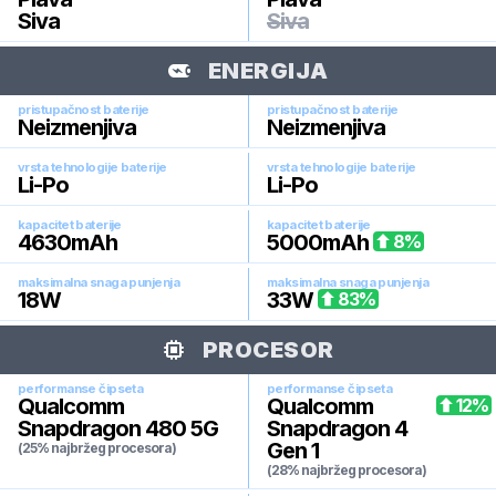
Siva
Siva
ENERGIJA
pristupačnost baterije
pristupačnost baterije
Neizmenjiva
Neizmenjiva
vrsta tehnologije baterije
vrsta tehnologije baterije
Li-Po
Li-Po
kapacitet baterije
kapacitet baterije
4630
mAh
5000
mAh
8
%
maksimalna snaga punjenja
maksimalna snaga punjenja
18
W
33
W
83
%
PROCESOR
performanse čipseta
performanse čipseta
Qualcomm
Qualcomm
12
%
Snapdragon 480 5G
Snapdragon 4
Gen 1
(25% najbržeg procesora)
(28% najbržeg procesora)