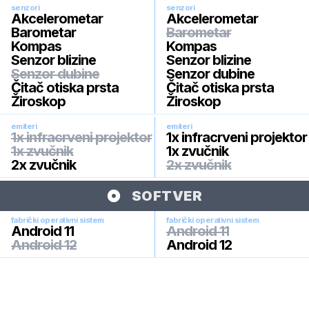
senzori
senzori
Akcelerometar
Akcelerometar
Barometar
Barometar
Kompas
Kompas
Senzor blizine
Senzor blizine
Senzor dubine
Senzor dubine
Čitač otiska prsta
Čitač otiska prsta
Žiroskop
Žiroskop
emiteri
emiteri
1x infracrveni projektor
1x infracrveni projektor
1x zvučnik
1x zvučnik
2x zvučnik
2x zvučnik
SOFTVER
fabrički operativni sistem
fabrički operativni sistem
Android 11
Android 11
Android 12
Android 12