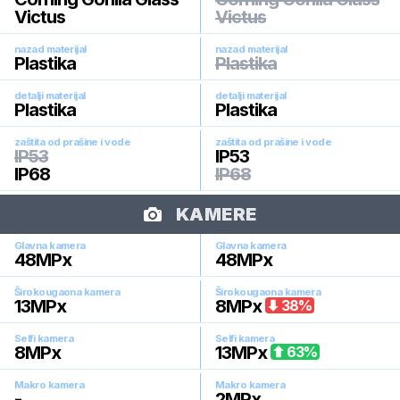
Victus
Victus
nazad materijal
nazad materijal
Plastika
Plastika
detalji materijal
detalji materijal
Plastika
Plastika
zaštita od prašine i vode
zaštita od prašine i vode
IP53
IP53
IP68
IP68
KAMERE
Glavna kamera
Glavna kamera
48
MPx
48
MPx
Širokougaona kamera
Širokougaona kamera
13
MPx
8
MPx
38
%
Selfi kamera
Selfi kamera
8
MPx
13
MPx
63
%
Makro kamera
Makro kamera
-
2
MPx