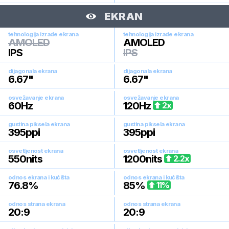
EKRAN
tehnologija izrade ekrana
tehnologija izrade ekrana
AMOLED
AMOLED
IPS
IPS
dijagonala ekrana
dijagonala ekrana
6.67
"
6.67
"
osvežavanje ekrana
osvežavanje ekrana
60
Hz
120
Hz
2
x
gustina piksela ekrana
gustina piksela ekrana
395
ppi
395
ppi
osvetljenost ekrana
osvetljenost ekrana
550
nits
1200
nits
2.2
x
odnos ekrana i kućišta
odnos ekrana i kućišta
76.8
%
85
%
11
%
odnos strana ekrana
odnos strana ekrana
20:9
20:9