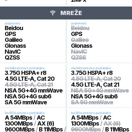
MREŽE
prijemnici
prijemnici
Beidou
Beidou
GPS
GPS
Galileo
Galileo
Glonass
Glonass
NavIC
NavIC
QZSS
QZSS
mobilni prenos podataka
mobilni prenos podataka
3.75G HSPA+ r8
3.75G HSPA+ r8
4.5G LTE-A, Cat 20
4.5G LTE-A, Cat 20
4.5G LTE-A, Cat 21
4.5G LTE-A, Cat 21
NSA 5G+4G mmWave
NSA 5G+4G mmWave
NSA 5G+4G sub6
NSA 5G+4G sub6
SA 5G mmWave
SA 5G mmWave
bežični prenos podataka
bežični prenos podataka
A 54MBps
/
AC
A 54MBps
/
AC
1300MBps
/
AX (6)
1300MBps
/
AX (6)
9600MBps
/
B 11MBps
/
9600MBps
/
B 11MBps