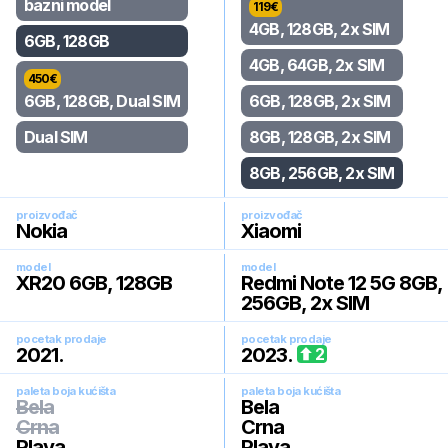
bazni model
119
€
4GB, 128GB, 2x SIM
6GB, 128GB
4GB, 64GB, 2x SIM
450
€
6GB, 128GB, Dual SIM
6GB, 128GB, 2x SIM
Dual SIM
8GB, 128GB, 2x SIM
8GB, 256GB, 2x SIM
proizvođač
proizvođač
Nokia
Xiaomi
model
model
XR20 6GB, 128GB
Redmi Note 12 5G 8GB,
256GB, 2x SIM
pocetak prodaje
pocetak prodaje
2021
.
2023
.
2
paleta boja kućišta
paleta boja kućišta
Bela
Bela
Crna
Crna
Plava
Plava