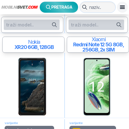
MOBILNI
SVET
.COM
PRETRAGA
Xiaomi
Nokia
Redmi Note 12 5G
8GB,
XR20
6GB, 128GB
256GB, 2x SIM
varijante
varijante