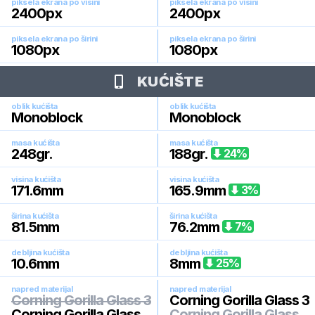
piksela ekrana po visini
piksela ekrana po visini
2400
px
2400
px
piksela ekrana po širini
piksela ekrana po širini
1080
px
1080
px
KUĆIŠTE
oblik kućišta
oblik kućišta
Monoblock
Monoblock
masa kućišta
masa kućišta
248
gr.
188
gr.
24
%
visina kućišta
visina kućišta
171.6
mm
165.9
mm
3
%
širina kućišta
širina kućišta
81.5
mm
76.2
mm
7
%
debljina kućišta
debljina kućišta
10.6
mm
8
mm
25
%
napred materijal
napred materijal
Corning Gorilla Glass 3
Corning Gorilla Glass 3
Corning Gorilla Glass
Corning Gorilla Glass