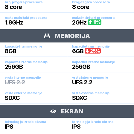
broj jezgara procesora
broj jezgara procesora
8
core
8
core
maksimalni takt procesora
maksimalni takt procesora
1.8
GHz
2
GHz
11
%
MEMORIJA
kapacitet ram memorije
kapacitet ram memorije
8
GB
6
GB
25
%
kapacitet interne memorije
kapacitet interne memorije
256
GB
256
GB
vrsta interne memorije
vrsta interne memorije
UFS 2.2
UFS 2.2
vrsta externe memorije
vrsta externe memorije
SDXC
SDXC
EKRAN
tehnologija izrade ekrana
tehnologija izrade ekrana
IPS
IPS