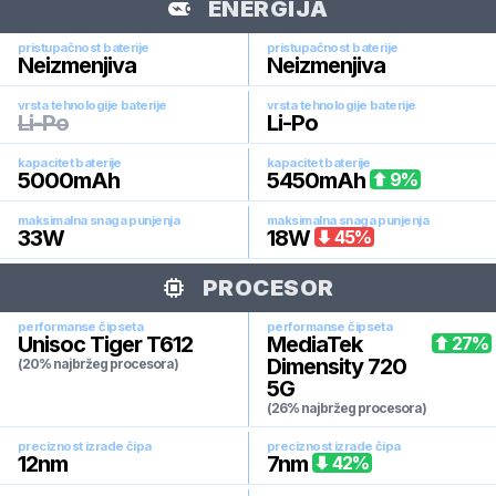
ENERGIJA
pristupačnost baterije
pristupačnost baterije
Neizmenjiva
Neizmenjiva
vrsta tehnologije baterije
vrsta tehnologije baterije
Li-Po
Li-Po
kapacitet baterije
kapacitet baterije
5000
mAh
5450
mAh
9
%
maksimalna snaga punjenja
maksimalna snaga punjenja
33
W
18
W
45
%
PROCESOR
performanse čipseta
performanse čipseta
Unisoc Tiger T612
MediaTek
27
%
Dimensity 720
(20% najbržeg procesora)
5G
(26% najbržeg procesora)
preciznost izrade čipa
preciznost izrade čipa
12
nm
7
nm
42
%