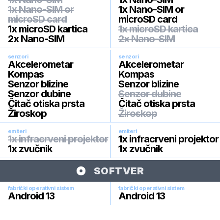
1x Nano-SIM or
1x Nano-SIM or
microSD card
microSD card
1x microSD kartica
1x microSD kartica
2x Nano-SIM
2x Nano-SIM
senzori
senzori
Akcelerometar
Akcelerometar
Kompas
Kompas
Senzor blizine
Senzor blizine
Senzor dubine
Senzor dubine
Čitač otiska prsta
Čitač otiska prsta
Žiroskop
Žiroskop
emiteri
emiteri
1x infracrveni projektor
1x infracrveni projektor
1x zvučnik
1x zvučnik
SOFTVER
fabrički operativni sistem
fabrički operativni sistem
Android 13
Android 13