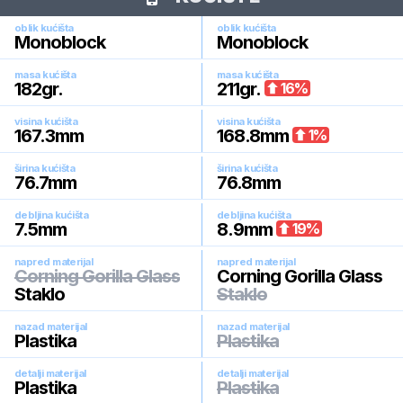
oblik kućišta
oblik kućišta
Monoblock
Monoblock
masa kućišta
masa kućišta
182
gr.
211
gr.
16
%
visina kućišta
visina kućišta
167.3
mm
168.8
mm
1
%
širina kućišta
širina kućišta
76.7
mm
76.8
mm
debljina kućišta
debljina kućišta
7.5
mm
8.9
mm
19
%
napred materijal
napred materijal
Corning Gorilla Glass
Corning Gorilla Glass
Staklo
Staklo
nazad materijal
nazad materijal
Plastika
Plastika
detalji materijal
detalji materijal
Plastika
Plastika