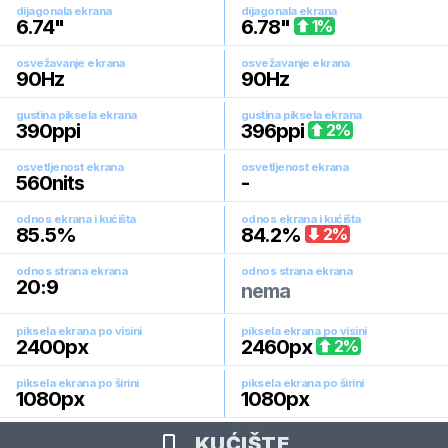
dijagonala ekrana
dijagonala ekrana
6.74
"
6.78
"
1
%
osvežavanje ekrana
osvežavanje ekrana
90
Hz
90
Hz
gustina piksela ekrana
gustina piksela ekrana
390
ppi
396
ppi
2
%
osvetljenost ekrana
osvetljenost ekrana
560
nits
-
odnos ekrana i kućišta
odnos ekrana i kućišta
85.5
%
84.2
%
2
%
odnos strana ekrana
odnos strana ekrana
20:9
nema
piksela ekrana po visini
piksela ekrana po visini
2400
px
2460
px
2
%
piksela ekrana po širini
piksela ekrana po širini
1080
px
1080
px
KUĆIŠTE