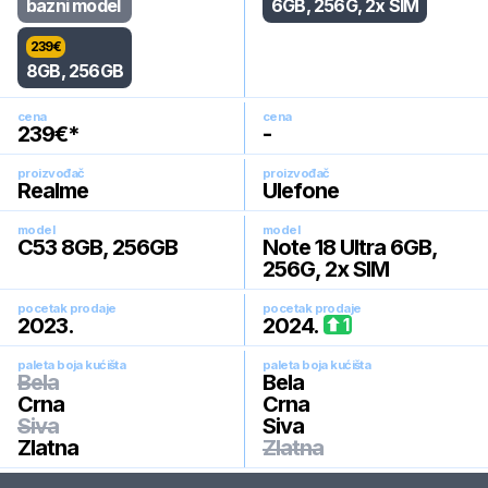
bazni model
6GB, 256G, 2x SIM
239
€
8GB, 256GB
cena
cena
239
€*
-
proizvođač
proizvođač
Realme
Ulefone
model
model
C53 8GB, 256GB
Note 18 Ultra 6GB,
256G, 2x SIM
pocetak prodaje
pocetak prodaje
2023
.
2024
.
1
paleta boja kućišta
paleta boja kućišta
Bela
Bela
Crna
Crna
Siva
Siva
Zlatna
Zlatna