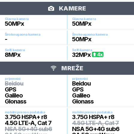
KAMERE
Glavna kamera
Glavna kamera
50
MPx
50
MPx
Širokougaona kamera
Širokougaona kamera
-
50
MPx
Selfi kamera
Selfi kamera
8
MPx
32
MPx
4
x
MREŽE
prijemnici
prijemnici
Beidou
Beidou
GPS
GPS
Galileo
Galileo
Glonass
Glonass
mobilni prenos podataka
mobilni prenos podataka
3.75G HSPA+ r8
3.75G HSPA+ r8
4.5G LTE-A, Cat 7
4.5G LTE-A, Cat 7
NSA 5G+4G sub6
NSA 5G+4G sub6