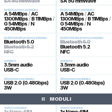
SA 5G mmWave
SA 5G mmWave
bežični prenos podataka
bežični prenos podataka
A 54MBps
/
AC
A 54MBps
/
AC
1300MBps
/
B 11MBps
/
1300MBps
/
B 11MBps
/
G 54MBps
/
N
G 54MBps
/
N
450MBps
450MBps
bežični lokalni prenos podataka
bežični lokalni prenos podataka
Bluetooth 5.0
Bluetooth 5.0
Bluetooth 5.2
Bluetooth 5.2
NFC
NFC
priključci
priključci
3.5mm audio
3.5mm audio
USB-C
USB-C
žični prenos podataka
žični prenos podataka
USB 2.0 (0.48Gbps)
USB 2.0 (0.48Gbps)
3W
3W
MODULI
slotovi za kartice
slotovi za kartice
1x Nano-SIM
1x Nano-SIM