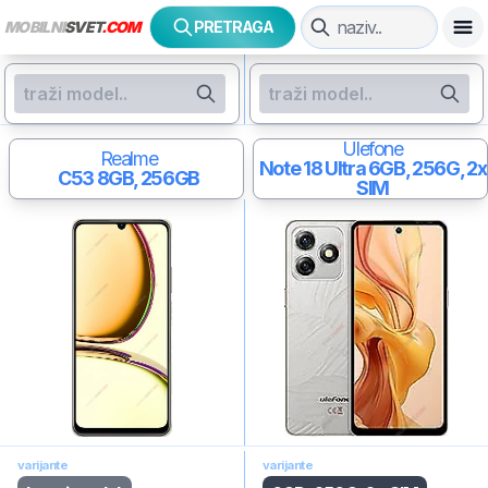
MOBILNI
SVET
.COM
PRETRAGA
Ulefone
Realme
Note 18 Ultra
6GB, 256G, 2x
C53
8GB, 256GB
SIM
varijante
varijante