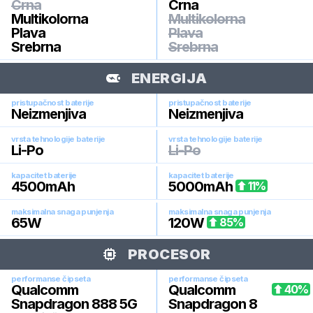
Crna
Crna
Multikolorna
Multikolorna
Plava
Plava
Srebrna
Srebrna
ENERGIJA
pristupačnost baterije
pristupačnost baterije
Neizmenjiva
Neizmenjiva
vrsta tehnologije baterije
vrsta tehnologije baterije
Li-Po
Li-Po
kapacitet baterije
kapacitet baterije
4500
mAh
5000
mAh
11
%
maksimalna snaga punjenja
maksimalna snaga punjenja
65
W
120
W
85
%
PROCESOR
performanse čipseta
performanse čipseta
Qualcomm
Qualcomm
40
%
Snapdragon 888 5G
Snapdragon 8