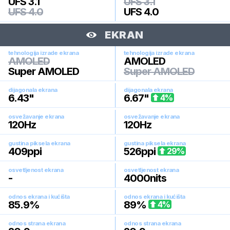
UFS 3.1
UFS 3.1
UFS 4.0
UFS 4.0
EKRAN
tehnologija izrade ekrana
tehnologija izrade ekrana
AMOLED
AMOLED
Super AMOLED
Super AMOLED
dijagonala ekrana
dijagonala ekrana
6.43
"
6.67
"
4
%
osvežavanje ekrana
osvežavanje ekrana
120
Hz
120
Hz
gustina piksela ekrana
gustina piksela ekrana
409
ppi
526
ppi
29
%
osvetljenost ekrana
osvetljenost ekrana
-
4000
nits
odnos ekrana i kućišta
odnos ekrana i kućišta
85.9
%
89
%
4
%
odnos strana ekrana
odnos strana ekrana