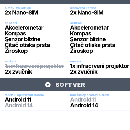
slotovi za kartice
slotovi za kartice
2x Nano-SIM
2x Nano-SIM
senzori
senzori
Akcelerometar
Akcelerometar
Kompas
Kompas
Senzor blizine
Senzor blizine
Čitač otiska prsta
Čitač otiska prsta
Žiroskop
Žiroskop
emiteri
emiteri
1x infracrveni projektor
1x infracrveni projektor
2x zvučnik
2x zvučnik
SOFTVER
fabrički operativni sistem
fabrički operativni sistem
Android 11
Android 11
Android 14
Android 14