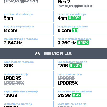
Gen 2
(56% najbržeg procesora)
(78% najbržeg procesora)
preciznost izrade čipa
preciznost izrade čipa
5
nm
4
nm
20
%
broj jezgara procesora
broj jezgara procesora
8
core
9
core
1
maksimalni takt procesora
maksimalni takt procesora
2.84
GHz
3.36
GHz
18
%
MEMORIJA
kapacitet ram memorije
kapacitet ram memorije
8
GB
12
GB
50
%
vrsta ram memorije
vrsta ram memorije
LPDDR5
LPDDR5
LPDDR5X
LPDDR5X
kapacitet interne memorije
kapacitet interne memorije
128
GB
512
GB
4
x
vrsta interne memorije
vrsta interne memorije