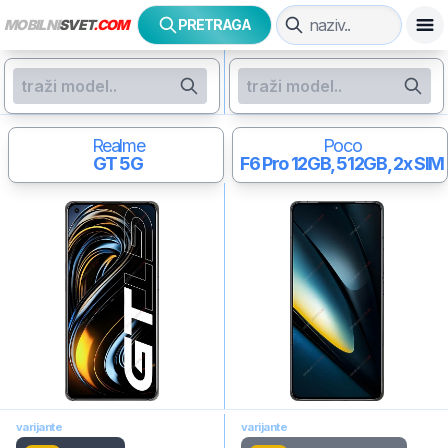
MOBILNI
SVET
.COM
PRETRAGA
Realme
Poco
GT 5G
F6 Pro
12GB, 512GB, 2x SIM
varijante
varijante