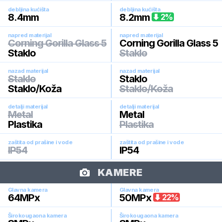
debljina kućišta
debljina kućišta
8.4
mm
8.2
mm
2
%
napred materijal
napred materijal
Corning Gorilla Glass 5
Corning Gorilla Glass 5
Staklo
Staklo
nazad materijal
nazad materijal
Staklo
Staklo
Staklo/Koža
Staklo/Koža
detalji materijal
detalji materijal
Metal
Metal
Plastika
Plastika
zaštita od prašine i vode
zaštita od prašine i vode
IP54
IP54
KAMERE
Glavna kamera
Glavna kamera
64
MPx
50
MPx
22
%
Širokougaona kamera
Širokougaona kamera