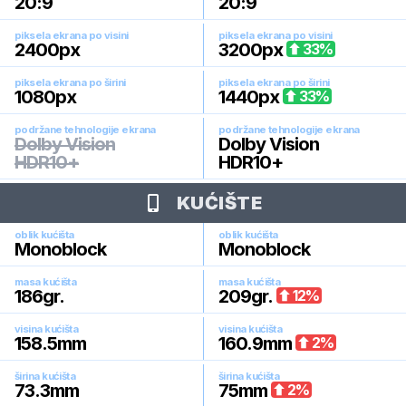
20:9
20:9
piksela ekrana po visini
piksela ekrana po visini
2400
px
3200
px
33
%
piksela ekrana po širini
piksela ekrana po širini
1080
px
1440
px
33
%
podržane tehnologije ekrana
podržane tehnologije ekrana
Dolby Vision
Dolby Vision
HDR10+
HDR10+
KUĆIŠTE
oblik kućišta
oblik kućišta
Monoblock
Monoblock
masa kućišta
masa kućišta
186
gr.
209
gr.
12
%
visina kućišta
visina kućišta
158.5
mm
160.9
mm
2
%
širina kućišta
širina kućišta
73.3
mm
75
mm
2
%