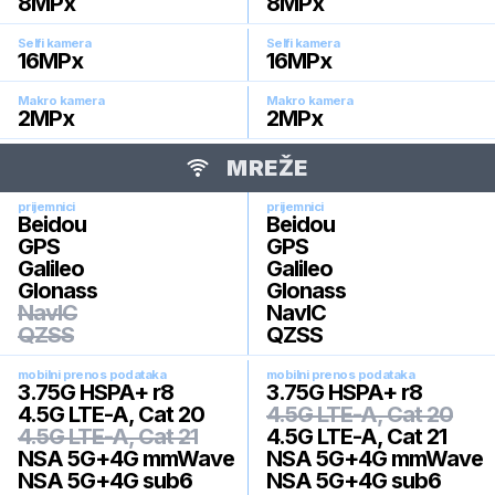
8
MPx
8
MPx
Selfi kamera
Selfi kamera
16
MPx
16
MPx
Makro kamera
Makro kamera
2
MPx
2
MPx
MREŽE
prijemnici
prijemnici
Beidou
Beidou
GPS
GPS
Galileo
Galileo
Glonass
Glonass
NavIC
NavIC
QZSS
QZSS
mobilni prenos podataka
mobilni prenos podataka
3.75G HSPA+ r8
3.75G HSPA+ r8
4.5G LTE-A, Cat 20
4.5G LTE-A, Cat 20
4.5G LTE-A, Cat 21
4.5G LTE-A, Cat 21
NSA 5G+4G mmWave
NSA 5G+4G mmWave
NSA 5G+4G sub6
NSA 5G+4G sub6