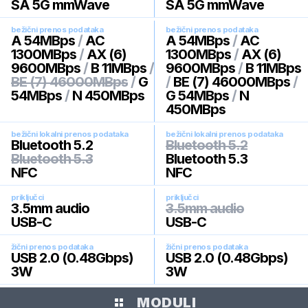
SA 5G mmWave
SA 5G mmWave
bežični prenos podataka
bežični prenos podataka
A 54MBps
/
AC
A 54MBps
/
AC
1300MBps
/
AX (6)
1300MBps
/
AX (6)
9600MBps
/
B 11MBps
/
9600MBps
/
B 11MBps
BE (7) 46000MBps
/
G
/
BE (7) 46000MBps
/
54MBps
/
N 450MBps
G 54MBps
/
N
450MBps
bežični lokalni prenos podataka
bežični lokalni prenos podataka
Bluetooth 5.2
Bluetooth 5.2
Bluetooth 5.3
Bluetooth 5.3
NFC
NFC
priključci
priključci
3.5mm audio
3.5mm audio
USB-C
USB-C
žični prenos podataka
žični prenos podataka
USB 2.0 (0.48Gbps)
USB 2.0 (0.48Gbps)
3W
3W
MODULI