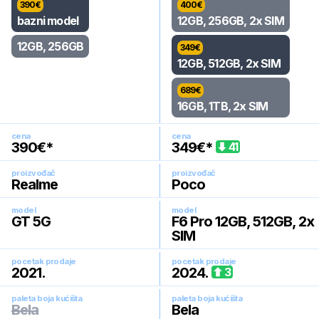
390
€
400
€
bazni model
12GB, 256GB, 2x SIM
12GB, 256GB
349
€
12GB, 512GB, 2x SIM
689
€
16GB, 1TB, 2x SIM
cena
cena
390
€*
349
€*
41
proizvođač
proizvođač
Realme
Poco
model
model
GT 5G
F6 Pro 12GB, 512GB, 2x
SIM
pocetak prodaje
pocetak prodaje
2021
.
2024
.
3
paleta boja kućišta
paleta boja kućišta
Bela
Bela