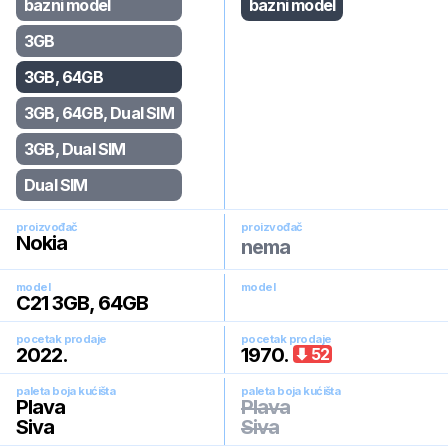
bazni model
bazni model
3GB
3GB, 64GB
3GB, 64GB, Dual SIM
3GB, Dual SIM
Dual SIM
proizvođač
proizvođač
Nokia
nema
model
model
C21 3GB, 64GB
pocetak prodaje
pocetak prodaje
2022
.
1970
.
52
paleta boja kućišta
paleta boja kućišta
Plava
Plava
Siva
Siva