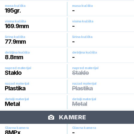
masa kućišta
masa kućišta
195
gr.
-
visina kućišta
visina kućišta
169.9
mm
-
širina kućišta
širina kućišta
77.9
mm
-
debljina kućišta
debljina kućišta
8.8
mm
-
napred materijal
napred materijal
Staklo
Staklo
nazad materijal
nazad materijal
Plastika
Plastika
detalji materijal
detalji materijal
Metal
Metal
KAMERE
Glavna kamera
Glavna kamera
8
MPx
-