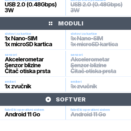
USB 2.0 (0.48Gbps)
USB 2.0 (0.48Gbps)
3W
3W
MODULI
slotovi za kartice
slotovi za kartice
1x Nano-SIM
1x Nano-SIM
1x microSD kartica
1x microSD kartica
senzori
senzori
Akcelerometar
Akcelerometar
Senzor blizine
Senzor blizine
Čitač otiska prsta
Čitač otiska prsta
emiteri
emiteri
1x zvučnik
1x zvučnik
SOFTVER
fabrički operativni sistem
fabrički operativni sistem
Android 11 Go
Android 11 Go