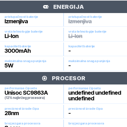
ENERGIJA
pristupačnost baterije
pristupačnost baterije
Izmenjiva
Izmenjiva
vrsta tehnologije baterije
vrsta tehnologije baterije
Li-Ion
Li-Ion
kapacitet baterije
kapacitet baterije
3000
mAh
-
maksimalna snaga punjenja
maksimalna snaga punjenja
5
W
-
PROCESOR
performanse čipseta
performanse čipseta
Unisoc SC9863A
undefined undefined
undefined
(12% najbržeg procesora)
preciznost izrade čipa
preciznost izrade čipa
28
nm
-
broj jezgara procesora
broj jezgara procesora