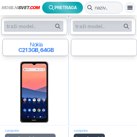
MOBILNI
SVET
.COM
PRETRAGA
Nokia
C21
3GB, 64GB
varijante
varijante