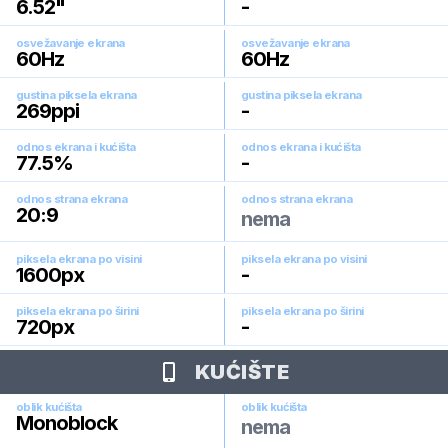
6.52
"
-
osvežavanje ekrana
osvežavanje ekrana
60
Hz
60
Hz
gustina piksela ekrana
gustina piksela ekrana
269
ppi
-
odnos ekrana i kućišta
odnos ekrana i kućišta
77.5
%
-
odnos strana ekrana
odnos strana ekrana
20:9
nema
piksela ekrana po visini
piksela ekrana po visini
1600
px
-
piksela ekrana po širini
piksela ekrana po širini
720
px
-
KUĆIŠTE
oblik kućišta
oblik kućišta
Monoblock
nema