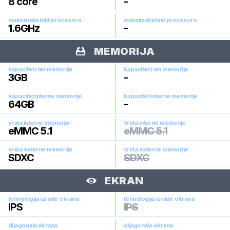
8
core
-
maksimalni takt procesora
maksimalni takt procesora
1.6
GHz
-
MEMORIJA
kapacitet ram memorije
kapacitet ram memorije
3
GB
-
kapacitet interne memorije
kapacitet interne memorije
64
GB
-
vrsta interne memorije
vrsta interne memorije
eMMC 5.1
eMMC 5.1
vrsta externe memorije
vrsta externe memorije
SDXC
SDXC
EKRAN
tehnologija izrade ekrana
tehnologija izrade ekrana
IPS
IPS
dijagonala ekrana
dijagonala ekrana