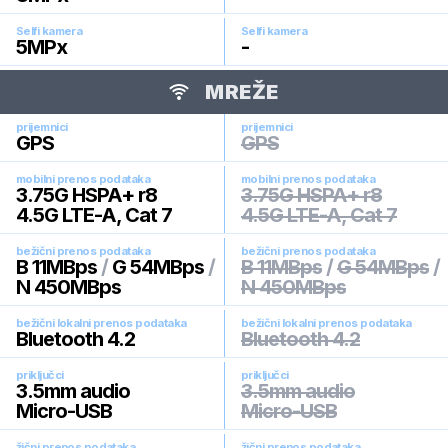
Selfi kamera
Selfi kamera
5
MPx
-
MREŽE
prijemnici
prijemnici
GPS
GPS
mobilni prenos podataka
mobilni prenos podataka
3.75G HSPA+ r8
3.75G HSPA+ r8
4.5G LTE-A, Cat 7
4.5G LTE-A, Cat 7
bežični prenos podataka
bežični prenos podataka
B 11MBps
/
G 54MBps
/
B 11MBps
/
G 54MBps
/
N 450MBps
N 450MBps
bežični lokalni prenos podataka
bežični lokalni prenos podataka
Bluetooth 4.2
Bluetooth 4.2
priključci
priključci
3.5mm audio
3.5mm audio
Micro-USB
Micro-USB
žični prenos podataka
žični prenos podataka