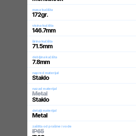
masa kućišta
172
gr.
visina kućišta
146.7
mm
širina kućišta
71.5
mm
debljina kućišta
7.8
mm
napred materijal
Staklo
nazad materijal
Metal
Staklo
detalji materijal
Metal
zaštita od prašine i vode
IP65