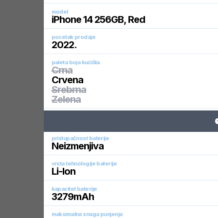
model
iPhone 14 256GB, Red
pocetak prodaje
2022
.
paleta boja kućišta
Crna
Crvena
Srebrna
Zelena
pristupačnost baterije
Neizmenjiva
vrsta tehnologije baterije
Li-Ion
kapacitet baterije
3279
mAh
maksimalna snaga punjenja