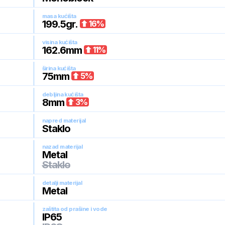
masa kućišta
199.5
gr.
16
%
visina kućišta
162.6
mm
11
%
širina kućišta
75
mm
5
%
debljina kućišta
8
mm
3
%
napred materijal
Staklo
nazad materijal
Metal
Staklo
detalji materijal
Metal
zaštita od prašine i vode
IP65