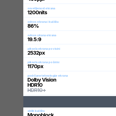
osvetljenost ekrana
1200
nits
odnos ekrana i kućišta
86
%
odnos strana ekrana
19.5:9
piksela ekrana po visini
2532
px
piksela ekrana po širini
1170
px
podržane tehnologije ekrana
Dolby Vision
HDR10
HDR10+
oblik kućišta
Monoblock