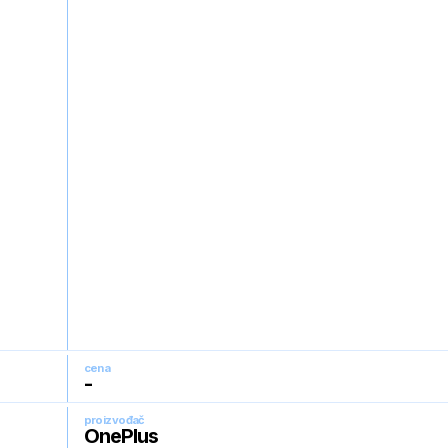
cena
-
proizvođač
OnePlus