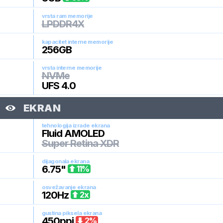
vrsta ram memorije
LPDDR4X
kapacitet interne memorije
256
GB
vrsta interne memorije
NVMe
UFS 4.0
EKRAN
tehnologija izrade ekrana
Fluid AMOLED
Super Retina XDR
dijagonala ekrana
6.75
"
11
%
osvežavanje ekrana
120
Hz
2
x
gustina piksela ekrana
450
ppi
2
%