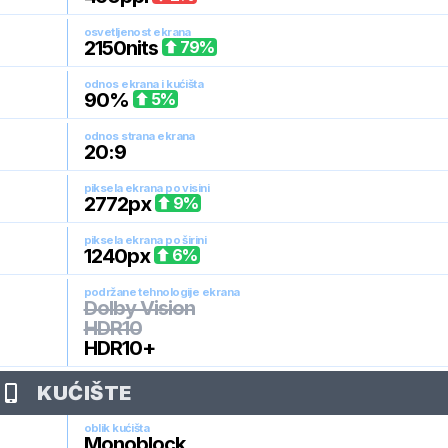
osvetljenost ekrana
2150
nits
79
%
odnos ekrana i kućišta
90
%
5
%
odnos strana ekrana
20:9
piksela ekrana po visini
2772
px
9
%
piksela ekrana po širini
1240
px
6
%
podržane tehnologije ekrana
Dolby Vision
HDR10
HDR10+
KUĆIŠTE
oblik kućišta
Monoblock