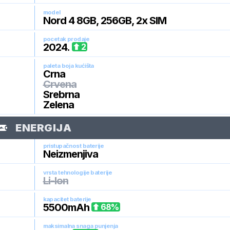
model
Nord 4 8GB, 256GB, 2x SIM
pocetak prodaje
2024
.
2
paleta boja kućišta
Crna
Crvena
Srebrna
Zelena
ENERGIJA
pristupačnost baterije
Neizmenjiva
vrsta tehnologije baterije
Li-Ion
kapacitet baterije
5500
mAh
68
%
maksimalna snaga punjenja