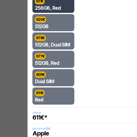
611
€
256GB, Red
620
€
512GB
678
€
512GB, Dual SIM
677
€
512GB, Red
605
€
Dual SIM
611
€
Red
cena
611
€*
proizvođač
Apple