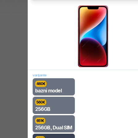
varijante
460
€
bazni model
560
€
256GB
651
€
256GB, Dual SIM