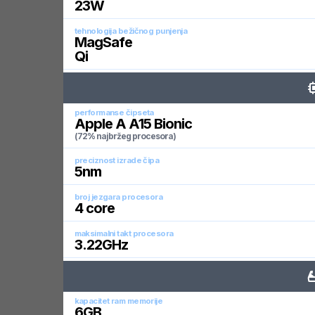
23
W
tehnologija bežičnog punjenja
MagSafe
Qi
performanse čipseta
Apple A A15 Bionic
(72% najbržeg procesora)
preciznost izrade čipa
5
nm
broj jezgara procesora
4
core
maksimalni takt procesora
3.22
GHz
kapacitet ram memorije
6
GB