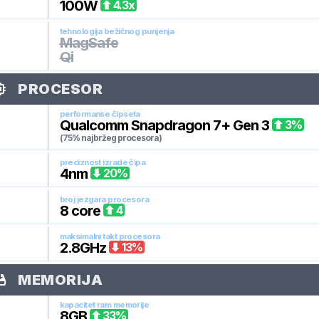
100
W
4.3
x
tehnologija bežičnog punjenja
MagSafe
Qi
PROCESOR
performanse čipseta
Qualcomm Snapdragon 7+ Gen 3
3
%
(75% najbržeg procesora)
preciznost izrade čipa
4
nm
20
%
broj jezgara procesora
8
core
4
maksimalni takt procesora
2.8
GHz
13
%
MEMORIJA
kapacitet ram memorije
8
GB
33
%