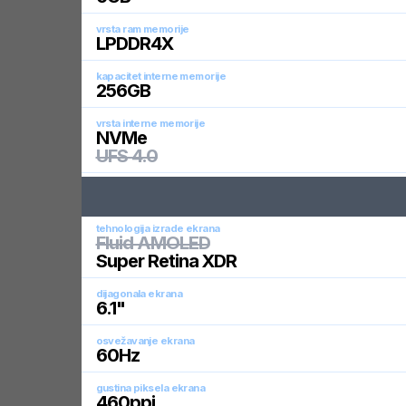
vrsta ram memorije
LPDDR4X
kapacitet interne memorije
256
GB
vrsta interne memorije
NVMe
UFS 4.0
tehnologija izrade ekrana
Fluid AMOLED
Super Retina XDR
dijagonala ekrana
6.1
"
osvežavanje ekrana
60
Hz
gustina piksela ekrana
460
ppi