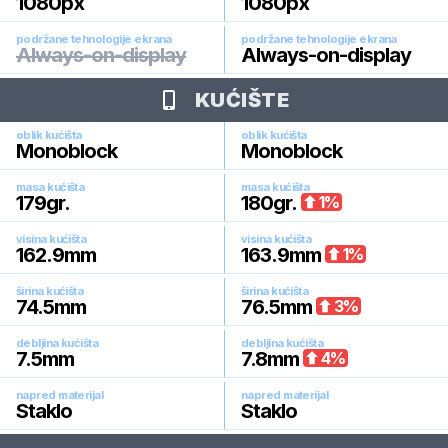
1080
px
1080
px
podržane tehnologije ekrana
podržane tehnologije ekrana
Always-on-display
Always-on-display
KUĆIŠTE
oblik kućišta
oblik kućišta
Monoblock
Monoblock
masa kućišta
masa kućišta
179
gr.
180
gr.
1
%
visina kućišta
visina kućišta
162.9
mm
163.9
mm
1
%
širina kućišta
širina kućišta
74.5
mm
76.5
mm
3
%
debljina kućišta
debljina kućišta
7.5
mm
7.8
mm
4
%
napred materijal
napred materijal
Staklo
Staklo