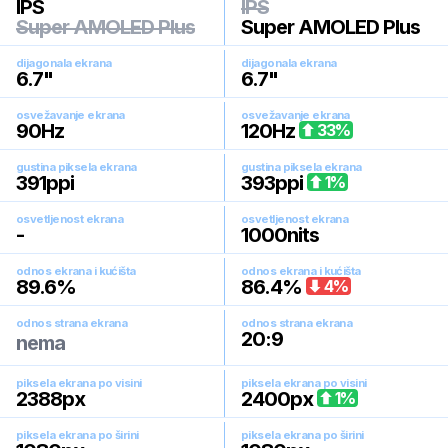
IPS
IPS
Super AMOLED Plus
Super AMOLED Plus
dijagonala ekrana
dijagonala ekrana
6.7
"
6.7
"
osvežavanje ekrana
osvežavanje ekrana
90
Hz
120
Hz
33
%
gustina piksela ekrana
gustina piksela ekrana
391
ppi
393
ppi
1
%
osvetljenost ekrana
osvetljenost ekrana
-
1000
nits
odnos ekrana i kućišta
odnos ekrana i kućišta
89.6
%
86.4
%
4
%
odnos strana ekrana
odnos strana ekrana
20:9
nema
piksela ekrana po visini
piksela ekrana po visini
2388
px
2400
px
1
%
piksela ekrana po širini
piksela ekrana po širini