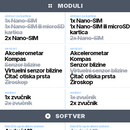
MODULI
slotovi za kartice
slotovi za kartice
1x Nano-SIM
1x Nano-SIM
1x Nano-SIM ili microSD
1x Nano-SIM ili microSD
kartica
kartica
2x Nano-SIM
2x Nano-SIM
senzori
senzori
Akcelerometar
Akcelerometar
Kompas
Kompas
Senzor blizine
Senzor blizine
Virtuelni senzor blizine
Virtuelni senzor blizine
Čitač otiska prsta
Čitač otiska prsta
Žiroskop
Žiroskop
emiteri
emiteri
1x zvučnik
1x zvučnik
2x zvučnik
2x zvučnik
SOFTVER
fabrički operativni sistem
fabrički operativni sistem