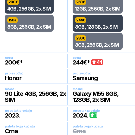
200
€
250
€
4GB, 256GB, 2x SIM
12GB, 256GB, 2x SIM
150
€
244
€
8GB, 256GB, 2x SIM
8GB, 128GB, 2x SIM
230
€
8GB, 256GB, 2x SIM
cena
cena
200
€*
244
€*
44
proizvođač
proizvođač
Honor
Samsung
model
model
90 Lite 4GB, 256GB, 2x
Galaxy M55 8GB,
SIM
128GB, 2x SIM
pocetak prodaje
pocetak prodaje
2023
.
2024
.
1
paleta boja kućišta
paleta boja kućišta
Crna
Crna