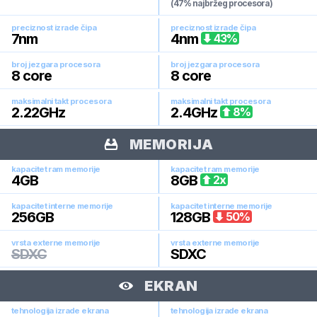
(47% najbržeg procesora)
preciznost izrade čipa
preciznost izrade čipa
7
nm
4
nm
43
%
broj jezgara procesora
broj jezgara procesora
8
core
8
core
maksimalni takt procesora
maksimalni takt procesora
2.22
GHz
2.4
GHz
8
%
MEMORIJA
kapacitet ram memorije
kapacitet ram memorije
4
GB
8
GB
2
x
kapacitet interne memorije
kapacitet interne memorije
256
GB
128
GB
50
%
vrsta externe memorije
vrsta externe memorije
SDXC
SDXC
EKRAN
tehnologija izrade ekrana
tehnologija izrade ekrana