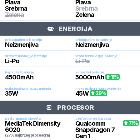
Plava
Plava
Srebrna
Srebrna
Zelena
Zelena
ENERGIJA
pristupačnost baterije
pristupačnost baterije
Neizmenjiva
Neizmenjiva
vrsta tehnologije baterije
vrsta tehnologije baterije
Li-Po
Li-Po
kapacitet baterije
kapacitet baterije
4500
mAh
5000
mAh
11
%
maksimalna snaga punjenja
maksimalna snaga punjenja
35
W
45
W
29
%
PROCESOR
performanse čipseta
performanse čipseta
MediaTek Dimensity
Qualcomm
71
%
6020
Snapdragon 7
Gen 1
(27% najbržeg procesora)