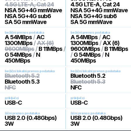
4.5G LTE-A, Cat 24
4.5G LTE-A, Cat 24
NSA 5G+4G mmWave
NSA 5G+4G mmWave
NSA 5G+4G sub6
NSA 5G+4G sub6
SA 5G mmWave
SA 5G mmWave
bežični prenos podataka
bežični prenos podataka
A 54MBps
/
AC
A 54MBps
/
AC
1300MBps
/
AX (6)
1300MBps
/
AX (6)
9600MBps
/
B 11MBps
/
9600MBps
/
B 11MBps
G 54MBps
/
N
/
G 54MBps
/
N
450MBps
450MBps
bežični lokalni prenos podataka
bežični lokalni prenos podataka
Bluetooth 5.2
Bluetooth 5.2
Bluetooth 5.3
Bluetooth 5.3
NFC
NFC
priključci
priključci
USB-C
USB-C
žični prenos podataka
žični prenos podataka
USB 2.0 (0.48Gbps)
USB 2.0 (0.48Gbps)
3W
3W