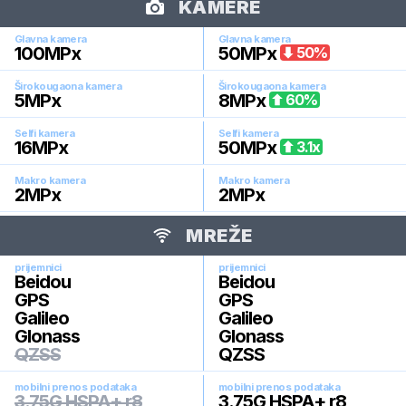
KAMERE
Glavna kamera
Glavna kamera
100
MPx
50
MPx
50
%
Širokougaona kamera
Širokougaona kamera
5
MPx
8
MPx
60
%
Selfi kamera
Selfi kamera
16
MPx
50
MPx
3.1
x
Makro kamera
Makro kamera
2
MPx
2
MPx
MREŽE
prijemnici
prijemnici
Beidou
Beidou
GPS
GPS
Galileo
Galileo
Glonass
Glonass
QZSS
QZSS
mobilni prenos podataka
mobilni prenos podataka
3.75G HSPA+ r8
3.75G HSPA+ r8