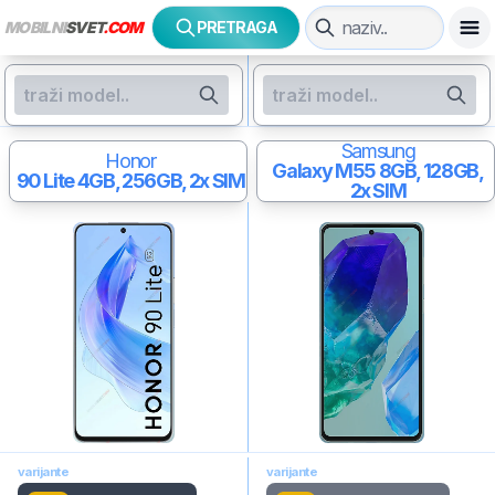
MOBILNI
SVET
.COM
PRETRAGA
Samsung
Honor
Galaxy M55
8GB, 128GB,
90 Lite
4GB, 256GB, 2x SIM
2x SIM
varijante
varijante