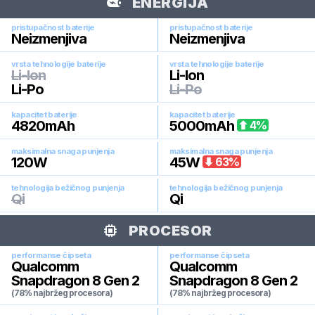
ENERGIJA
pristupačnost baterije
pristupačnost baterije
Neizmenjiva
Neizmenjiva
vrsta tehnologije baterije
vrsta tehnologije baterije
Li-Ion
Li-Ion
Li-Po
Li-Po
kapacitet baterije
kapacitet baterije
4820
mAh
5000
mAh
4
%
maksimalna snaga punjenja
maksimalna snaga punjenja
120
W
45
W
63
%
tehnologija bežičnog punjenja
tehnologija bežičnog punjenja
Qi
Qi
PROCESOR
performanse čipseta
performanse čipseta
Qualcomm
Qualcomm
Snapdragon 8 Gen 2
Snapdragon 8 Gen 2
(78% najbržeg procesora)
(78% najbržeg procesora)