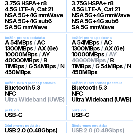
3.75G HSPA+ r8
3.75G HSPA+ r8
4.5G LTE-A, Cat 21
4.5G LTE-A, Cat 21
NSA 5G+4G mmWave
NSA 5G+4G mmWave
NSA 5G+4G sub6
NSA 5G+4G sub6
SA 5G mmWave
SA 5G mmWave
bežični prenos podataka
bežični prenos podataka
A 54MBps
/
AC
A 54MBps
/
AC
1300MBps
/
AX (6e)
1300MBps
/
AX (6e)
10000MBps
/
AY
10000MBps
/
AY
40000MBps
/
B
40000MBps
/
B
11MBps
/
G 54MBps
/
N
11MBps
/
G 54MBps
/
N
450MBps
450MBps
bežični lokalni prenos podataka
bežični lokalni prenos podataka
Bluetooth 5.3
Bluetooth 5.3
NFC
NFC
Ultra Wideband (UWB)
Ultra Wideband (UWB)
priključci
priključci
USB-C
USB-C
žični prenos podataka
žični prenos podataka
USB 2.0 (0.48Gbps)
USB 2.0 (0.48Gbps)