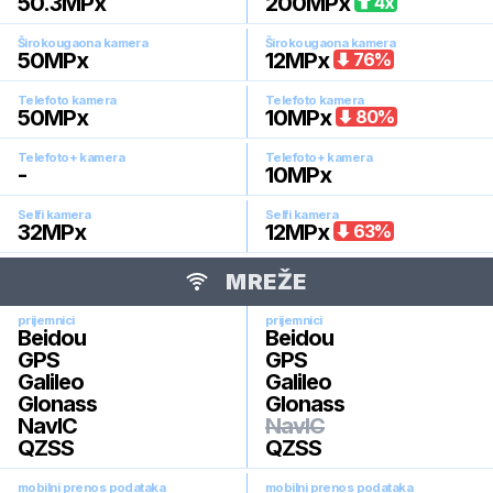
50.3
MPx
200
MPx
4
x
Širokougaona kamera
Širokougaona kamera
50
MPx
12
MPx
76
%
Telefoto kamera
Telefoto kamera
50
MPx
10
MPx
80
%
Telefoto+ kamera
Telefoto+ kamera
-
10
MPx
Selfi kamera
Selfi kamera
32
MPx
12
MPx
63
%
MREŽE
prijemnici
prijemnici
Beidou
Beidou
GPS
GPS
Galileo
Galileo
Glonass
Glonass
NavIC
NavIC
QZSS
QZSS
mobilni prenos podataka
mobilni prenos podataka