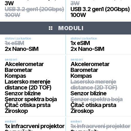
3W
3W
USB 3.2 gen1 (20Gbps)
USB 3.2 gen1 (20Gbps)
100W
100W
MODULI
slotovi za kartice
slotovi za kartice
1x eSIM
1x eSIM
2x Nano-SIM
2x Nano-SIM
senzori
senzori
Akcelerometar
Akcelerometar
Barometar
Barometar
Kompas
Kompas
Lasersko merenje
Lasersko merenje
distance (2D TOF)
distance (2D TOF)
Senzor blizine
Senzor blizine
Senzor spektra boja
Senzor spektra boja
Čitač otiska prsta
Čitač otiska prsta
Žiroskop
Žiroskop
emiteri
emiteri
1x infracrveni projektor
1x infracrveni projektor