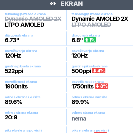
EKRAN
tehnologija izrade ekrana
tehnologija izrade ekrana
Dynamic AMOLED 2X
Dynamic AMOLED 2X
LTPO AMOLED
LTPO AMOLED
dijagonala ekrana
dijagonala ekrana
6.73
"
6.8
"
1
%
osvežavanje ekrana
osvežavanje ekrana
120
Hz
120
Hz
gustina piksela ekrana
gustina piksela ekrana
522
ppi
500
ppi
4
%
osvetljenost ekrana
osvetljenost ekrana
1900
nits
1750
nits
8
%
odnos ekrana i kućišta
odnos ekrana i kućišta
89.6
%
89.9
%
odnos strana ekrana
odnos strana ekrana
20:9
nema
piksela ekrana po visini
piksela ekrana po visini