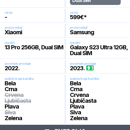
Dual SIM
cena
cena
-
599
€*
proizvođač
proizvođač
Xiaomi
Samsung
model
model
13 Pro 256GB, Dual SIM
Galaxy S23 Ultra 12GB,
Dual SIM
pocetak prodaje
pocetak prodaje
2022
.
2023
.
1
paleta boja kućišta
paleta boja kućišta
Bela
Bela
Crna
Crna
Crvena
Crvena
Ljubičasta
Ljubičasta
Plava
Plava
Siva
Siva
Zelena
Zelena