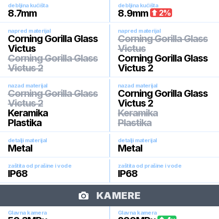
debljina kućišta
debljina kućišta
8.7
mm
8.9
mm
2
%
napred materijal
napred materijal
Corning Gorilla Glass
Corning Gorilla Glass
Victus
Victus
Corning Gorilla Glass
Corning Gorilla Glass
Victus 2
Victus 2
nazad materijal
nazad materijal
Corning Gorilla Glass
Corning Gorilla Glass
Victus 2
Victus 2
Keramika
Keramika
Plastika
Plastika
detalji materijal
detalji materijal
Metal
Metal
zaštita od prašine i vode
zaštita od prašine i vode
IP68
IP68
KAMERE
Glavna kamera
Glavna kamera