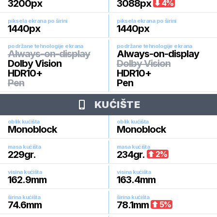
3200
px
3088
px
4
%
piksela ekrana po širini
piksela ekrana po širini
1440
px
1440
px
podržane tehnologije ekrana
podržane tehnologije ekrana
Always-on-display
Always-on-display
Dolby Vision
Dolby Vision
HDR10+
HDR10+
Pen
Pen
KUĆIŠTE
oblik kućišta
oblik kućišta
Monoblock
Monoblock
masa kućišta
masa kućišta
229
gr.
234
gr.
2
%
visina kućišta
visina kućišta
162.9
mm
163.4
mm
širina kućišta
širina kućišta
74.6
mm
78.1
mm
5
%