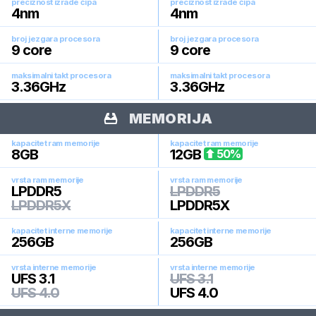
preciznost izrade čipa
preciznost izrade čipa
4
nm
4
nm
broj jezgara procesora
broj jezgara procesora
9
core
9
core
maksimalni takt procesora
maksimalni takt procesora
3.36
GHz
3.36
GHz
MEMORIJA
kapacitet ram memorije
kapacitet ram memorije
8
GB
12
GB
50
%
vrsta ram memorije
vrsta ram memorije
LPDDR5
LPDDR5
LPDDR5X
LPDDR5X
kapacitet interne memorije
kapacitet interne memorije
256
GB
256
GB
vrsta interne memorije
vrsta interne memorije
UFS 3.1
UFS 3.1
UFS 4.0
UFS 4.0