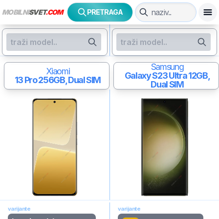
MOBILNI
SVET
.COM
PRETRAGA
Samsung
Xiaomi
Galaxy S23 Ultra
12GB,
13 Pro
256GB, Dual SIM
Dual SIM
varijante
varijante