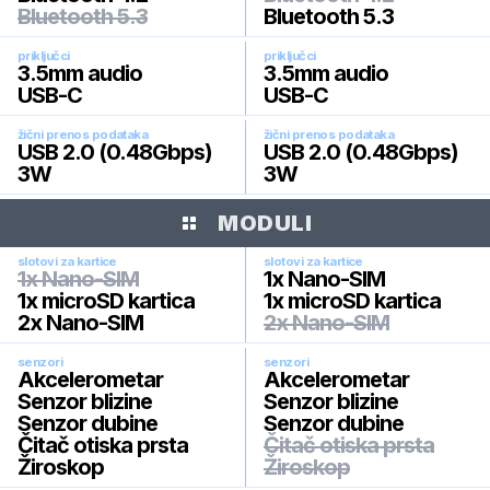
Bluetooth 5.3
Bluetooth 5.3
priključci
priključci
3.5mm audio
3.5mm audio
USB-C
USB-C
žični prenos podataka
žični prenos podataka
USB 2.0 (0.48Gbps)
USB 2.0 (0.48Gbps)
3W
3W
MODULI
slotovi za kartice
slotovi za kartice
1x Nano-SIM
1x Nano-SIM
1x microSD kartica
1x microSD kartica
2x Nano-SIM
2x Nano-SIM
senzori
senzori
Akcelerometar
Akcelerometar
Senzor blizine
Senzor blizine
Senzor dubine
Senzor dubine
Čitač otiska prsta
Čitač otiska prsta
Žiroskop
Žiroskop