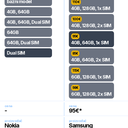
bazni model
110
€
4GB, 128GB, 1x SIM
4GB, 64GB
100
€
4GB, 64GB, Dual SIM
4GB, 128GB, 2x SIM
64GB
95
€
64GB, Dual SIM
4GB, 64GB, 1x SIM
Dual SIM
85
€
4GB, 64GB, 2x SIM
115
€
6GB, 128GB, 1x SIM
98
€
6GB, 128GB, 2x SIM
cena
cena
-
95
€*
proizvođač
proizvođač
Nokia
Samsung