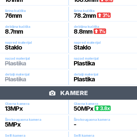
širina kućišta
širina kućišta
76
mm
78.2
mm
3
%
debljina kućišta
debljina kućišta
8.7
mm
8.8
mm
1
%
napred materijal
napred materijal
Staklo
Staklo
nazad materijal
nazad materijal
Plastika
Plastika
detalji materijal
detalji materijal
Plastika
Plastika
KAMERE
Glavna kamera
Glavna kamera
13
MPx
50
MPx
3.8
x
Širokougaona kamera
Širokougaona kamera
5
MPx
-
Selfi kamera
Selfi kamera