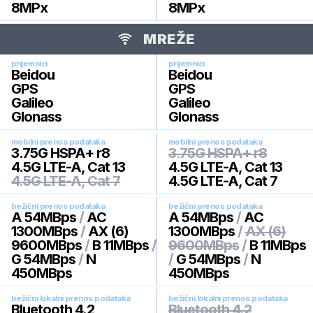
8
MPx
8
MPx
MREŽE
prijemnici
prijemnici
Beidou
Beidou
GPS
GPS
Galileo
Galileo
Glonass
Glonass
mobilni prenos podataka
mobilni prenos podataka
3.75G HSPA+ r8
3.75G HSPA+ r8
4.5G LTE-A, Cat 13
4.5G LTE-A, Cat 13
4.5G LTE-A, Cat 7
4.5G LTE-A, Cat 7
bežični prenos podataka
bežični prenos podataka
A 54MBps
/
AC
A 54MBps
/
AC
1300MBps
/
AX (6)
1300MBps
/
AX (6)
9600MBps
/
B 11MBps
/
9600MBps
/
B 11MBps
G 54MBps
/
N
/
G 54MBps
/
N
450MBps
450MBps
bežični lokalni prenos podataka
bežični lokalni prenos podataka
Bluetooth 4.2
Bluetooth 4.2