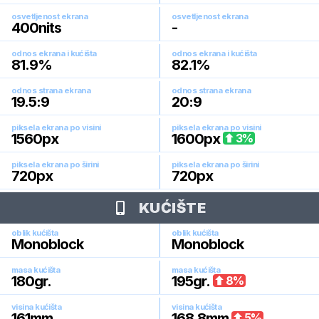
osvetljenost ekrana
osvetljenost ekrana
400
nits
-
odnos ekrana i kućišta
odnos ekrana i kućišta
81.9
%
82.1
%
odnos strana ekrana
odnos strana ekrana
19.5:9
20:9
piksela ekrana po visini
piksela ekrana po visini
1560
px
1600
px
3
%
piksela ekrana po širini
piksela ekrana po širini
720
px
720
px
KUĆIŠTE
oblik kućišta
oblik kućišta
Monoblock
Monoblock
masa kućišta
masa kućišta
180
gr.
195
gr.
8
%
visina kućišta
visina kućišta
161
mm
168.8
mm
5
%