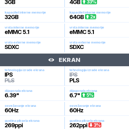
3
GB
4
GB
33
%
kapacitet interne memorije
kapacitet interne memorije
32
GB
64
GB
2
x
vrsta interne memorije
vrsta interne memorije
eMMC 5.1
eMMC 5.1
vrsta externe memorije
vrsta externe memorije
SDXC
SDXC
EKRAN
tehnologija izrade ekrana
tehnologija izrade ekrana
IPS
IPS
PLS
PLS
dijagonala ekrana
dijagonala ekrana
6.39
"
6.7
"
5
%
osvežavanje ekrana
osvežavanje ekrana
60
Hz
60
Hz
gustina piksela ekrana
gustina piksela ekrana
269
ppi
262
ppi
3
%