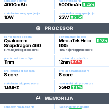
kapacitet baterije
kapacitet baterije
4000
mAh
5000
mAh
25
%
maksimalna snaga punjenja
maksimalna snaga punjenja
10
W
25
W
2.5
x
PROCESOR
performanse čipseta
performanse čipseta
Qualcomm
MediaTek Helio
10
%
Snapdragon 460
G85
(17% najbržeg procesora)
(19% najbržeg procesora)
preciznost izrade čipa
preciznost izrade čipa
11
nm
12
nm
9
%
broj jezgara procesora
broj jezgara procesora
8
core
8
core
maksimalni takt procesora
maksimalni takt procesora
1.8
GHz
2
GHz
11
%
MEMORIJA
kapacitet ram memorije
kapacitet ram memorije