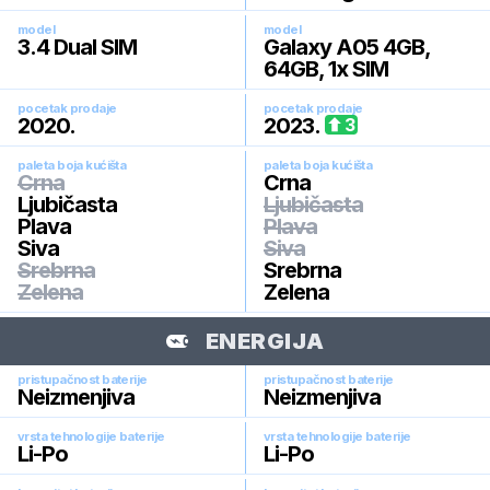
model
model
3.4 Dual SIM
Galaxy A05 4GB,
64GB, 1x SIM
pocetak prodaje
pocetak prodaje
2020
.
2023
.
3
paleta boja kućišta
paleta boja kućišta
Crna
Crna
Ljubičasta
Ljubičasta
Plava
Plava
Siva
Siva
Srebrna
Srebrna
Zelena
Zelena
ENERGIJA
pristupačnost baterije
pristupačnost baterije
Neizmenjiva
Neizmenjiva
vrsta tehnologije baterije
vrsta tehnologije baterije
Li-Po
Li-Po