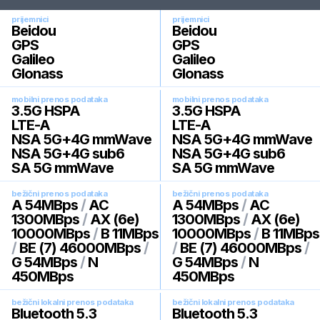
prijemnici
prijemnici
Beidou
Beidou
GPS
GPS
Galileo
Galileo
Glonass
Glonass
mobilni prenos podataka
mobilni prenos podataka
3.5G HSPA
3.5G HSPA
LTE-A
LTE-A
NSA 5G+4G mmWave
NSA 5G+4G mmWave
NSA 5G+4G sub6
NSA 5G+4G sub6
SA 5G mmWave
SA 5G mmWave
bežični prenos podataka
bežični prenos podataka
A 54MBps
/
AC
A 54MBps
/
AC
1300MBps
/
AX (6e)
1300MBps
/
AX (6e)
10000MBps
/
B 11MBps
10000MBps
/
B 11MBps
/
BE (7) 46000MBps
/
/
BE (7) 46000MBps
/
G 54MBps
/
N
G 54MBps
/
N
450MBps
450MBps
bežični lokalni prenos podataka
bežični lokalni prenos podataka
Bluetooth 5.3
Bluetooth 5.3