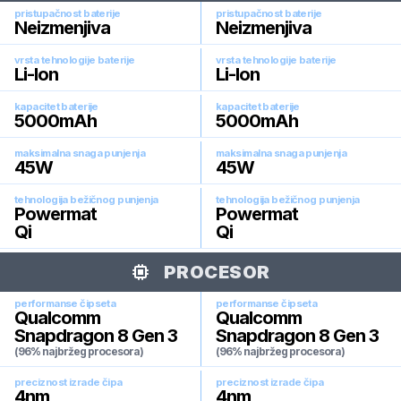
pristupačnost baterije
pristupačnost baterije
Neizmenjiva
Neizmenjiva
vrsta tehnologije baterije
vrsta tehnologije baterije
Li-Ion
Li-Ion
kapacitet baterije
kapacitet baterije
5000
mAh
5000
mAh
maksimalna snaga punjenja
maksimalna snaga punjenja
45
W
45
W
tehnologija bežičnog punjenja
tehnologija bežičnog punjenja
Powermat
Powermat
Qi
Qi
PROCESOR
performanse čipseta
performanse čipseta
Qualcomm
Qualcomm
Snapdragon 8 Gen 3
Snapdragon 8 Gen 3
(96% najbržeg procesora)
(96% najbržeg procesora)
preciznost izrade čipa
preciznost izrade čipa
4
nm
4
nm