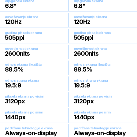
dijagonala ekrana
dijagonala ekrana
6.8
"
6.8
"
osvežavanje ekrana
osvežavanje ekrana
120
Hz
120
Hz
gustina piksela ekrana
gustina piksela ekrana
505
ppi
505
ppi
osvetljenost ekrana
osvetljenost ekrana
2600
nits
2600
nits
odnos ekrana i kućišta
odnos ekrana i kućišta
88.5
%
88.5
%
odnos strana ekrana
odnos strana ekrana
19.5:9
19.5:9
piksela ekrana po visini
piksela ekrana po visini
3120
px
3120
px
piksela ekrana po širini
piksela ekrana po širini
1440
px
1440
px
podržane tehnologije ekrana
podržane tehnologije ekrana
Always-on-display
Always-on-display