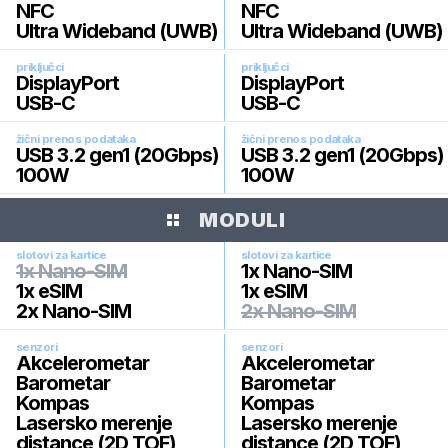
NFC
NFC
Ultra Wideband (UWB)
Ultra Wideband (UWB)
priključci
priključci
DisplayPort
DisplayPort
USB-C
USB-C
žični prenos podataka
žični prenos podataka
USB 3.2 gen1 (20Gbps)
USB 3.2 gen1 (20Gbps)
100W
100W
MODULI
slotovi za kartice
slotovi za kartice
1x Nano-SIM
1x Nano-SIM
1x eSIM
1x eSIM
2x Nano-SIM
2x Nano-SIM
senzori
senzori
Akcelerometar
Akcelerometar
Barometar
Barometar
Kompas
Kompas
Lasersko merenje
Lasersko merenje
distance (2D TOF)
distance (2D TOF)