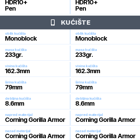
HDR10+
HDR10+
Pen
Pen
KUĆIŠTE
oblik kućišta
oblik kućišta
Monoblock
Monoblock
masa kućišta
masa kućišta
233
gr.
233
gr.
visina kućišta
visina kućišta
162.3
mm
162.3
mm
širina kućišta
širina kućišta
79
mm
79
mm
debljina kućišta
debljina kućišta
8.6
mm
8.6
mm
napred materijal
napred materijal
Corning Gorilla Armor
Corning Gorilla Armor
nazad materijal
nazad materijal
Corning Gorilla Armor
Corning Gorilla Armor