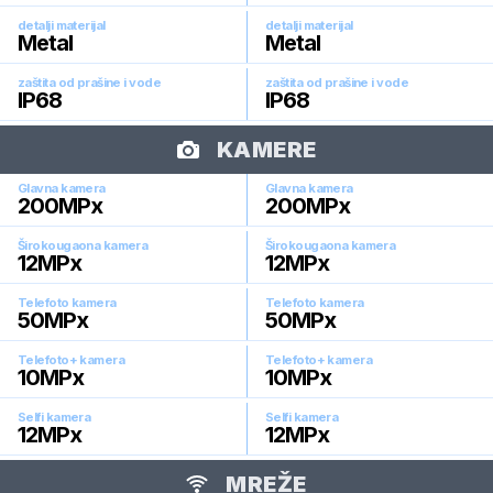
detalji materijal
detalji materijal
Metal
Metal
zaštita od prašine i vode
zaštita od prašine i vode
IP68
IP68
KAMERE
Glavna kamera
Glavna kamera
200
MPx
200
MPx
Širokougaona kamera
Širokougaona kamera
12
MPx
12
MPx
Telefoto kamera
Telefoto kamera
50
MPx
50
MPx
Telefoto+ kamera
Telefoto+ kamera
10
MPx
10
MPx
Selfi kamera
Selfi kamera
12
MPx
12
MPx
MREŽE