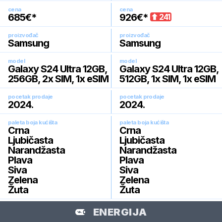
cena
cena
685
€*
926
€*
241
proizvođač
proizvođač
Samsung
Samsung
model
model
Galaxy S24 Ultra 12GB,
Galaxy S24 Ultra 12GB,
256GB, 2x SIM, 1x eSIM
512GB, 1x SIM, 1x eSIM
pocetak prodaje
pocetak prodaje
2024
.
2024
.
paleta boja kućišta
paleta boja kućišta
Crna
Crna
Ljubičasta
Ljubičasta
Narandžasta
Narandžasta
Plava
Plava
Siva
Siva
Zelena
Zelena
Žuta
Žuta
ENERGIJA