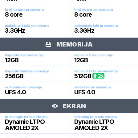
broj jezgara procesora
broj jezgara procesora
8
core
8
core
maksimalni takt procesora
maksimalni takt procesora
3.3
GHz
3.3
GHz
MEMORIJA
kapacitet ram memorije
kapacitet ram memorije
12
GB
12
GB
kapacitet interne memorije
kapacitet interne memorije
256
GB
512
GB
2
x
vrsta interne memorije
vrsta interne memorije
UFS 4.0
UFS 4.0
EKRAN
tehnologija izrade ekrana
tehnologija izrade ekrana
Dynamic LTPO
Dynamic LTPO
AMOLED 2X
AMOLED 2X