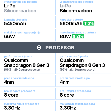
vrsta tehnologije baterije
vrsta tehnologije baterije
Li-Po
Li-Po
Silicon-carbon
Silicon-carbon
kapacitet baterije
kapacitet baterije
5450
mAh
5600
mAh
3
%
maksimalna snaga punjenja
maksimalna snaga punjenja
66
W
80
W
21
%
PROCESOR
performanse čipseta
performanse čipseta
Qualcomm
Qualcomm
Snapdragon 8 Gen 3
Snapdragon 8 Gen 3
(96% najbržeg procesora)
(96% najbržeg procesora)
preciznost izrade čipa
preciznost izrade čipa
4
nm
4
nm
broj jezgara procesora
broj jezgara procesora
8
core
8
core
maksimalni takt procesora
maksimalni takt procesora
3.3
GHz
3.3
GHz