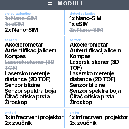
MODULI
slotovi za kartice
slotovi za kartice
1x Nano-SIM
1x Nano-SIM
1x eSIM
1x eSIM
2x Nano-SIM
2x Nano-SIM
senzori
senzori
Akcelerometar
Akcelerometar
Autentifikacija licem
Autentifikacija licem
Kompas
Kompas
Laserski skener (3D
Laserski skener (3D
TOF)
TOF)
Lasersko merenje
Lasersko merenje
distance (2D TOF)
distance (2D TOF)
Senzor blizine
Senzor blizine
Senzor spektra boja
Senzor spektra boja
Čitač otiska prsta
Čitač otiska prsta
Žiroskop
Žiroskop
emiteri
emiteri
1x infracrveni projektor
1x infracrveni projektor
2x zvučnik
2x zvučnik