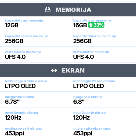
MEMORIJA
kapacitet ram memorije
kapacitet ram memorije
12
GB
16
GB
33
%
kapacitet interne memorije
kapacitet interne memorije
256
GB
256
GB
vrsta interne memorije
vrsta interne memorije
UFS 4.0
UFS 4.0
EKRAN
tehnologija izrade ekrana
tehnologija izrade ekrana
LTPO OLED
LTPO OLED
dijagonala ekrana
dijagonala ekrana
6.78
"
6.8
"
osvežavanje ekrana
osvežavanje ekrana
120
Hz
120
Hz
gustina piksela ekrana
gustina piksela ekrana
453
ppi
453
ppi