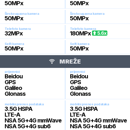
50
MPx
50
MPx
Širokougaona kamera
Širokougaona kamera
50
MPx
50
MPx
Telefoto kamera
Telefoto kamera
32
MPx
180
MPx
5.6
x
Selfi kamera
Selfi kamera
50
MPx
50
MPx
MREŽE
prijemnici
prijemnici
Beidou
Beidou
GPS
GPS
Galileo
Galileo
Glonass
Glonass
mobilni prenos podataka
mobilni prenos podataka
3.5G HSPA
3.5G HSPA
LTE-A
LTE-A
NSA 5G+4G mmWave
NSA 5G+4G mmWave
NSA 5G+4G sub6
NSA 5G+4G sub6