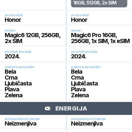
16GB, 512GB, 2x SIM
proizvođač
proizvođač
Honor
Honor
model
model
Magic6 12GB, 256GB,
Magic6 Pro 16GB,
2x SIM
256GB, 1x SIM, 1x eSIM
pocetak prodaje
pocetak prodaje
2024
.
2024
.
paleta boja kućišta
paleta boja kućišta
Bela
Bela
Crna
Crna
Ljubičasta
Ljubičasta
Plava
Plava
Zelena
Zelena
ENERGIJA
pristupačnost baterije
pristupačnost baterije
Neizmenjiva
Neizmenjiva