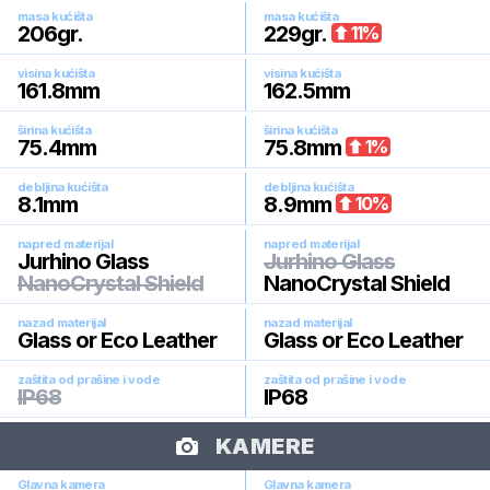
masa kućišta
masa kućišta
206
gr.
229
gr.
11
%
visina kućišta
visina kućišta
161.8
mm
162.5
mm
širina kućišta
širina kućišta
75.4
mm
75.8
mm
1
%
debljina kućišta
debljina kućišta
8.1
mm
8.9
mm
10
%
napred materijal
napred materijal
Jurhino Glass
Jurhino Glass
NanoCrystal Shield
NanoCrystal Shield
nazad materijal
nazad materijal
Glass or Eco Leather
Glass or Eco Leather
zaštita od prašine i vode
zaštita od prašine i vode
IP68
IP68
KAMERE
Glavna kamera
Glavna kamera