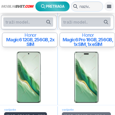
MOBILNI
SVET
.COM
PRETRAGA
Honor
Honor
Magic6
12GB, 256GB, 2x
Magic6 Pro
16GB, 256GB,
SIM
1x SIM, 1x eSIM
varijante
varijante