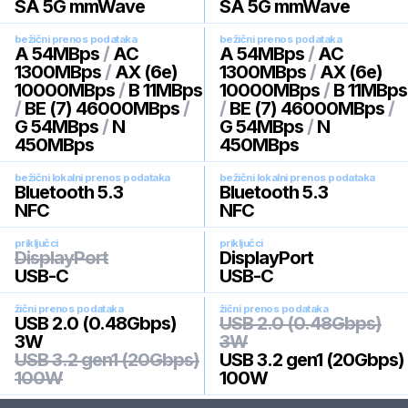
SA 5G mmWave
SA 5G mmWave
bežični prenos podataka
bežični prenos podataka
A 54MBps
/
AC
A 54MBps
/
AC
1300MBps
/
AX (6e)
1300MBps
/
AX (6e)
10000MBps
/
B 11MBps
10000MBps
/
B 11MBps
/
BE (7) 46000MBps
/
/
BE (7) 46000MBps
/
G 54MBps
/
N
G 54MBps
/
N
450MBps
450MBps
bežični lokalni prenos podataka
bežični lokalni prenos podataka
Bluetooth 5.3
Bluetooth 5.3
NFC
NFC
priključci
priključci
DisplayPort
DisplayPort
USB-C
USB-C
žični prenos podataka
žični prenos podataka
USB 2.0 (0.48Gbps)
USB 2.0 (0.48Gbps)
3W
3W
USB 3.2 gen1 (20Gbps)
USB 3.2 gen1 (20Gbps)
100W
100W