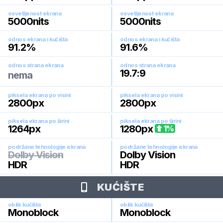
osvetljenost ekrana
osvetljenost ekrana
5000
nits
5000
nits
odnos ekrana i kućišta
odnos ekrana i kućišta
91.2
%
91.6
%
odnos strana ekrana
odnos strana ekrana
19.7:9
nema
piksela ekrana po visini
piksela ekrana po visini
2800
px
2800
px
piksela ekrana po širini
piksela ekrana po širini
1264
px
1280
px
1
%
podržane tehnologije ekrana
podržane tehnologije ekrana
Dolby Vision
Dolby Vision
HDR
HDR
KUĆIŠTE
oblik kućišta
oblik kućišta
Monoblock
Monoblock