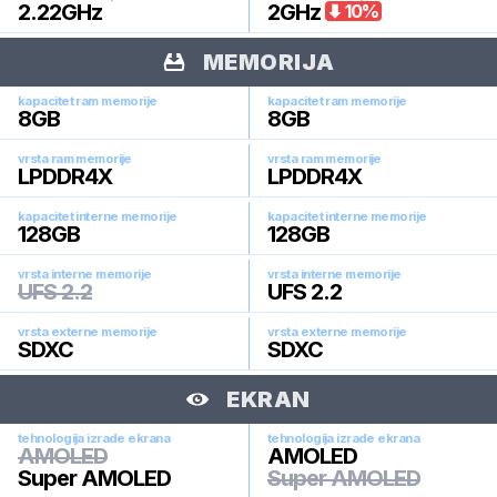
2.22
GHz
2
GHz
10
%
MEMORIJA
kapacitet ram memorije
kapacitet ram memorije
8
GB
8
GB
vrsta ram memorije
vrsta ram memorije
LPDDR4X
LPDDR4X
kapacitet interne memorije
kapacitet interne memorije
128
GB
128
GB
vrsta interne memorije
vrsta interne memorije
UFS 2.2
UFS 2.2
vrsta externe memorije
vrsta externe memorije
SDXC
SDXC
EKRAN
tehnologija izrade ekrana
tehnologija izrade ekrana
AMOLED
AMOLED
Super AMOLED
Super AMOLED