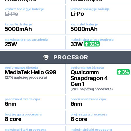
vrsta tehnologije baterije
vrsta tehnologije baterije
Li-Po
Li-Po
kapacitet baterije
kapacitet baterije
5000
mAh
5000
mAh
maksimalna snaga punjenja
maksimalna snaga punjenja
25
W
33
W
32
%
PROCESOR
performanse čipseta
performanse čipseta
MediaTek Helio G99
Qualcomm
3
%
Snapdragon 4
(27% najbržeg procesora)
Gen 1
(28% najbržeg procesora)
preciznost izrade čipa
preciznost izrade čipa
6
nm
6
nm
broj jezgara procesora
broj jezgara procesora
8
core
8
core
maksimalni takt procesora
maksimalni takt procesora