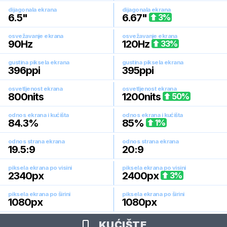
dijagonala ekrana
dijagonala ekrana
6.5
"
6.67
"
3
%
osvežavanje ekrana
osvežavanje ekrana
90
Hz
120
Hz
33
%
gustina piksela ekrana
gustina piksela ekrana
396
ppi
395
ppi
osvetljenost ekrana
osvetljenost ekrana
800
nits
1200
nits
50
%
odnos ekrana i kućišta
odnos ekrana i kućišta
84.3
%
85
%
1
%
odnos strana ekrana
odnos strana ekrana
19.5:9
20:9
piksela ekrana po visini
piksela ekrana po visini
2340
px
2400
px
3
%
piksela ekrana po širini
piksela ekrana po širini
1080
px
1080
px
KUĆIŠTE