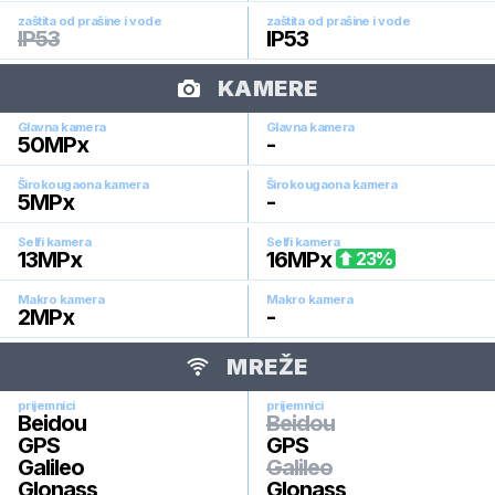
zaštita od prašine i vode
zaštita od prašine i vode
IP53
IP53
KAMERE
Glavna kamera
Glavna kamera
50
MPx
-
Širokougaona kamera
Širokougaona kamera
5
MPx
-
Selfi kamera
Selfi kamera
13
MPx
16
MPx
23
%
Makro kamera
Makro kamera
2
MPx
-
MREŽE
prijemnici
prijemnici
Beidou
Beidou
GPS
GPS
Galileo
Galileo
Glonass
Glonass