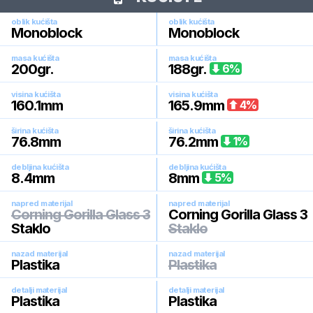
oblik kućišta
oblik kućišta
Monoblock
Monoblock
masa kućišta
masa kućišta
200
gr.
188
gr.
6
%
visina kućišta
visina kućišta
160.1
mm
165.9
mm
4
%
širina kućišta
širina kućišta
76.8
mm
76.2
mm
1
%
debljina kućišta
debljina kućišta
8.4
mm
8
mm
5
%
napred materijal
napred materijal
Corning Gorilla Glass 3
Corning Gorilla Glass 3
Staklo
Staklo
nazad materijal
nazad materijal
Plastika
Plastika
detalji materijal
detalji materijal
Plastika
Plastika