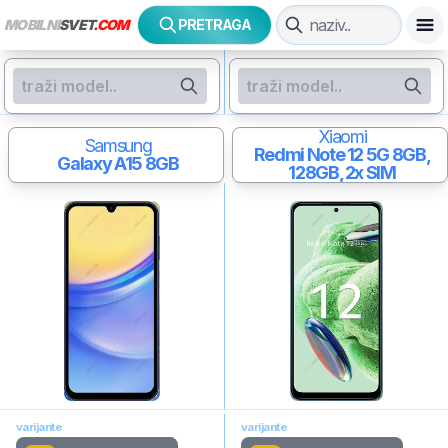
MOBILNI
SVET
.COM
PRETRAGA
Xiaomi
Samsung
Redmi Note 12 5G
8GB,
Galaxy A15
8GB
128GB, 2x SIM
varijante
varijante