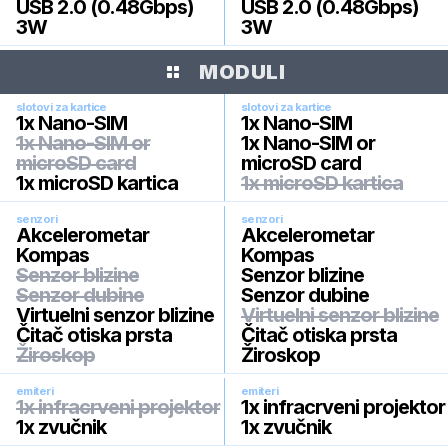
USB 2.0 (0.48Gbps)
USB 2.0 (0.48Gbps)
3W
3W
MODULI
slotovi za kartice
slotovi za kartice
1x Nano-SIM
1x Nano-SIM
1x Nano-SIM or
1x Nano-SIM or
microSD card
microSD card
1x microSD kartica
1x microSD kartica
senzori
senzori
Akcelerometar
Akcelerometar
Kompas
Kompas
Senzor blizine
Senzor blizine
Senzor dubine
Senzor dubine
Virtuelni senzor blizine
Virtuelni senzor blizine
Čitač otiska prsta
Čitač otiska prsta
Žiroskop
Žiroskop
emiteri
emiteri
1x infracrveni projektor
1x infracrveni projektor
1x zvučnik
1x zvučnik