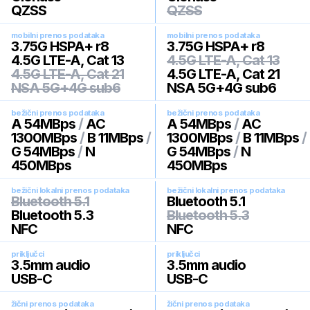
QZSS
QZSS
mobilni prenos podataka
mobilni prenos podataka
3.75G HSPA+ r8
3.75G HSPA+ r8
4.5G LTE-A, Cat 13
4.5G LTE-A, Cat 13
4.5G LTE-A, Cat 21
4.5G LTE-A, Cat 21
NSA 5G+4G sub6
NSA 5G+4G sub6
bežični prenos podataka
bežični prenos podataka
A 54MBps
/
AC
A 54MBps
/
AC
1300MBps
/
B 11MBps
/
1300MBps
/
B 11MBps
/
G 54MBps
/
N
G 54MBps
/
N
450MBps
450MBps
bežični lokalni prenos podataka
bežični lokalni prenos podataka
Bluetooth 5.1
Bluetooth 5.1
Bluetooth 5.3
Bluetooth 5.3
NFC
NFC
priključci
priključci
3.5mm audio
3.5mm audio
USB-C
USB-C
žični prenos podataka
žični prenos podataka