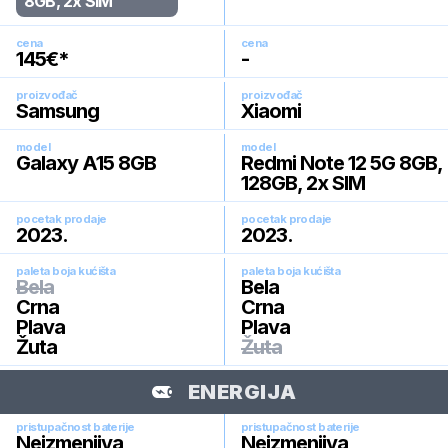
8GB, 2x SIM
cena
cena
145
€*
-
proizvođač
proizvođač
Samsung
Xiaomi
model
model
Galaxy A15 8GB
Redmi Note 12 5G 8GB,
128GB, 2x SIM
pocetak prodaje
pocetak prodaje
2023
.
2023
.
paleta boja kućišta
paleta boja kućišta
Bela
Bela
Crna
Crna
Plava
Plava
Žuta
Žuta
ENERGIJA
pristupačnost baterije
pristupačnost baterije
Neizmenjiva
Neizmenjiva