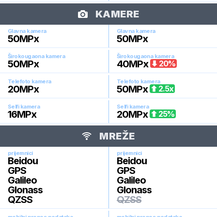
KAMERE
Glavna kamera
Glavna kamera
50
MPx
50
MPx
Širokougaona kamera
Širokougaona kamera
50
MPx
40
MPx
20
%
Telefoto kamera
Telefoto kamera
20
MPx
50
MPx
2.5
x
Selfi kamera
Selfi kamera
16
MPx
20
MPx
25
%
MREŽE
prijemnici
prijemnici
Beidou
Beidou
GPS
GPS
Galileo
Galileo
Glonass
Glonass
QZSS
QZSS