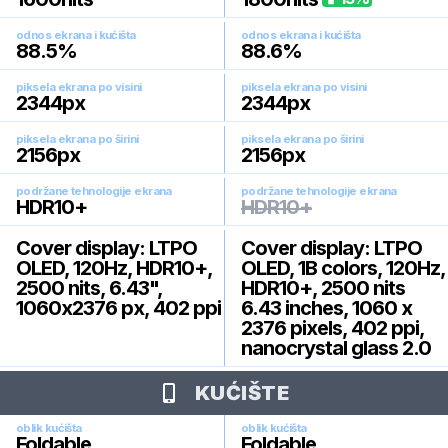
odnos ekrana i kućišta
odnos ekrana i kućišta
88.5
%
88.6
%
piksela ekrana po visini
piksela ekrana po visini
2344
px
2344
px
piksela ekrana po širini
piksela ekrana po širini
2156
px
2156
px
podržane tehnologije ekrana
podržane tehnologije ekrana
HDR10+
HDR10+
Cover display: LTPO
Cover display: LTPO
OLED, 120Hz, HDR10+,
OLED, 1B colors, 120Hz,
2500 nits, 6.43",
HDR10+, 2500 nits
1060x2376 px, 402 ppi
6.43 inches, 1060 x
2376 pixels, 402 ppi,
nanocrystal glass 2.0
KUĆIŠTE
oblik kućišta
oblik kućišta
Foldable
Foldable