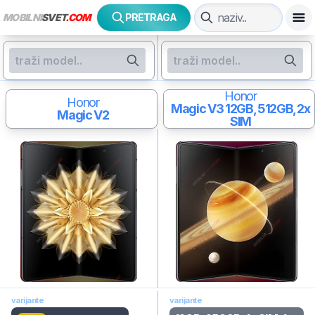
MOBILNI
SVET
.COM
PRETRAGA
Honor
Honor
Magic V3
12GB, 512GB, 2x
Magic V2
SIM
varijante
varijante