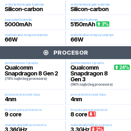
vrsta tehnologije baterije
vrsta tehnologije baterije
Silicon-carbon
Silicon-carbon
kapacitet baterije
kapacitet baterije
5000
mAh
5150
mAh
3
%
maksimalna snaga punjenja
maksimalna snaga punjenja
66
W
66
W
PROCESOR
performanse čipseta
performanse čipseta
Qualcomm
Qualcomm
24
%
Snapdragon 8 Gen 2
Snapdragon 8
Gen 3
(78% najbržeg procesora)
(96% najbržeg procesora)
preciznost izrade čipa
preciznost izrade čipa
4
nm
4
nm
broj jezgara procesora
broj jezgara procesora
9
core
8
core
1
maksimalni takt procesora
maksimalni takt procesora
3.36
GHz
3.3
GHz
2
%