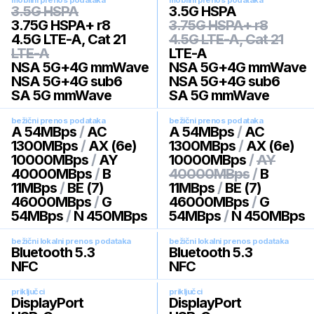
mobilni prenos podataka
mobilni prenos podataka
3.5G HSPA
3.5G HSPA
3.75G HSPA+ r8
3.75G HSPA+ r8
4.5G LTE-A, Cat 21
4.5G LTE-A, Cat 21
LTE-A
LTE-A
NSA 5G+4G mmWave
NSA 5G+4G mmWave
NSA 5G+4G sub6
NSA 5G+4G sub6
SA 5G mmWave
SA 5G mmWave
bežični prenos podataka
bežični prenos podataka
A 54MBps
/
AC
A 54MBps
/
AC
1300MBps
/
AX (6e)
1300MBps
/
AX (6e)
10000MBps
/
AY
10000MBps
/
AY
40000MBps
/
B
40000MBps
/
B
11MBps
/
BE (7)
11MBps
/
BE (7)
46000MBps
/
G
46000MBps
/
G
54MBps
/
N 450MBps
54MBps
/
N 450MBps
bežični lokalni prenos podataka
bežični lokalni prenos podataka
Bluetooth 5.3
Bluetooth 5.3
NFC
NFC
priključci
priključci
DisplayPort
DisplayPort