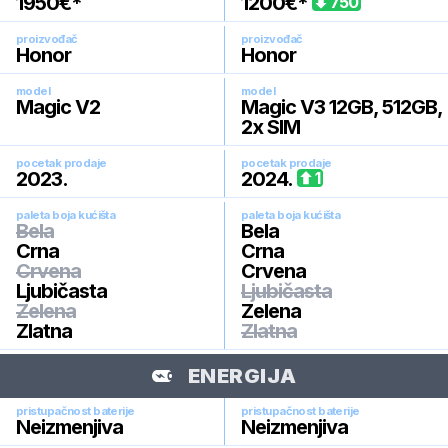
1950
€*
1200
€*
750
proizvođač
proizvođač
Honor
Honor
model
model
Magic V2
Magic V3 12GB, 512GB,
2x SIM
pocetak prodaje
pocetak prodaje
2023
.
2024
.
1
paleta boja kućišta
paleta boja kućišta
Bela
Bela
Crna
Crna
Crvena
Crvena
Ljubičasta
Ljubičasta
Zelena
Zelena
Zlatna
Zlatna
ENERGIJA
pristupačnost baterije
pristupačnost baterije
Neizmenjiva
Neizmenjiva