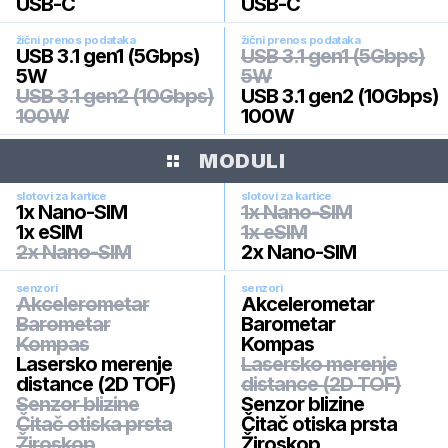
USB-C
USB-C
žični prenos podataka
žični prenos podataka
USB 3.1 gen1 (5Gbps)
USB 3.1 gen1 (5Gbps)
5W
5W
USB 3.1 gen2 (10Gbps)
USB 3.1 gen2 (10Gbps)
100W
100W
MODULI
slotovi za kartice
slotovi za kartice
1x Nano-SIM
1x Nano-SIM
1x eSIM
1x eSIM
2x Nano-SIM
2x Nano-SIM
senzori
senzori
Akcelerometar
Akcelerometar
Barometar
Barometar
Kompas
Kompas
Lasersko merenje
Lasersko merenje
distance (2D TOF)
distance (2D TOF)
Senzor blizine
Senzor blizine
Čitač otiska prsta
Čitač otiska prsta
Žiroskop
Žiroskop