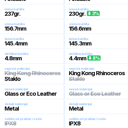
masa kućišta
masa kućišta
237
gr.
230
gr.
3
%
visina kućišta
visina kućišta
156.7
mm
156.6
mm
širina kućišta
širina kućišta
145.4
mm
145.3
mm
debljina kućišta
debljina kućišta
4.8
mm
4.4
mm
8
%
napred materijal
napred materijal
King Kong Rhinoceros
King Kong Rhinoceros
Staklo
Staklo
nazad materijal
nazad materijal
Glass or Eco Leather
Glass or Eco Leather
detalji materijal
detalji materijal
Metal
Metal
zaštita od prašine i vode
zaštita od prašine i vode
IPX8
IPX8