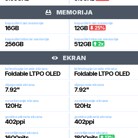
MEMORIJA
kapacitet ram memorije
kapacitet ram memorije
16
GB
12
GB
25
%
kapacitet interne memorije
kapacitet interne memorije
256
GB
512
GB
2
x
EKRAN
tehnologija izrade ekrana
tehnologija izrade ekrana
Foldable LTPO OLED
Foldable LTPO OLED
dijagonala ekrana
dijagonala ekrana
7.92
"
7.92
"
osvežavanje ekrana
osvežavanje ekrana
120
Hz
120
Hz
gustina piksela ekrana
gustina piksela ekrana
402
ppi
402
ppi
osvetljenost ekrana
osvetljenost ekrana
1600
nits
1800
nits
13
%