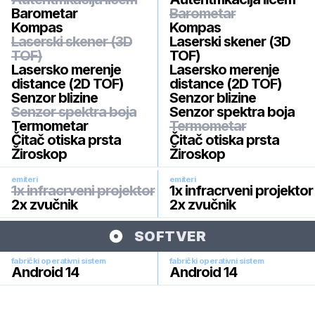
Barometar
Barometar
Kompas
Kompas
Laserski skener (3D
Laserski skener (3D
TOF)
TOF)
Lasersko merenje
Lasersko merenje
distance (2D TOF)
distance (2D TOF)
Senzor blizine
Senzor blizine
Senzor spektra boja
Senzor spektra boja
Termometar
Termometar
Čitač otiska prsta
Čitač otiska prsta
Žiroskop
Žiroskop
emiteri
emiteri
1x infracrveni projektor
1x infracrveni projektor
2x zvučnik
2x zvučnik
SOFTVER
fabrički operativni sistem
fabrički operativni sistem
Android 14
Android 14