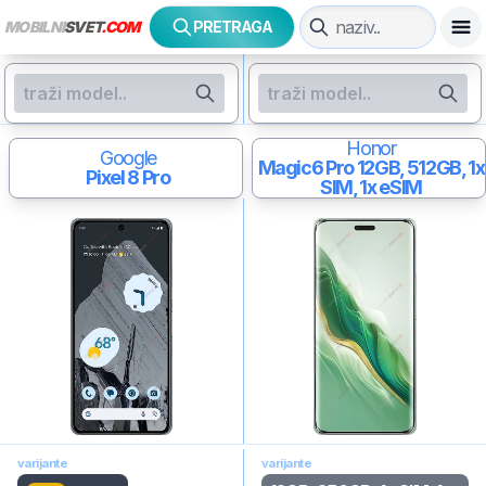
MOBILNI
SVET
.COM
PRETRAGA
Honor
Google
Magic6 Pro
12GB, 512GB, 1x
Pixel 8 Pro
SIM, 1x eSIM
varijante
varijante