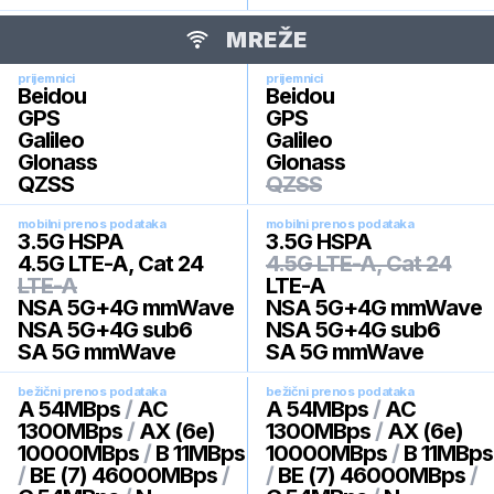
MREŽE
prijemnici
prijemnici
Beidou
Beidou
GPS
GPS
Galileo
Galileo
Glonass
Glonass
QZSS
QZSS
mobilni prenos podataka
mobilni prenos podataka
3.5G HSPA
3.5G HSPA
4.5G LTE-A, Cat 24
4.5G LTE-A, Cat 24
LTE-A
LTE-A
NSA 5G+4G mmWave
NSA 5G+4G mmWave
NSA 5G+4G sub6
NSA 5G+4G sub6
SA 5G mmWave
SA 5G mmWave
bežični prenos podataka
bežični prenos podataka
A 54MBps
/
AC
A 54MBps
/
AC
1300MBps
/
AX (6e)
1300MBps
/
AX (6e)
10000MBps
/
B 11MBps
10000MBps
/
B 11MBps
/
BE (7) 46000MBps
/
/
BE (7) 46000MBps
/