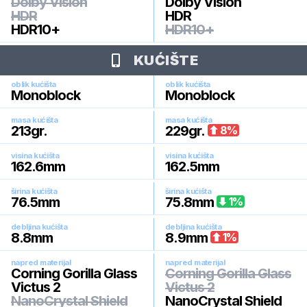
Dolby Vision
Dolby Vision
HDR
HDR
HDR10+
HDR10+
KUĆIŠTE
oblik kućišta
oblik kućišta
Monoblock
Monoblock
masa kućišta
masa kućišta
213
gr.
229
gr.
8
%
visina kućišta
visina kućišta
162.6
mm
162.5
mm
širina kućišta
širina kućišta
76.5
mm
75.8
mm
1
%
debljina kućišta
debljina kućišta
8.8
mm
8.9
mm
1
%
napred materijal
napred materijal
Corning Gorilla Glass
Corning Gorilla Glass
Victus 2
Victus 2
NanoCrystal Shield
NanoCrystal Shield