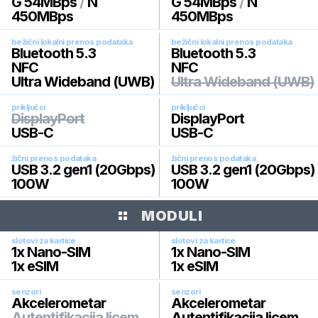
G 54MBps
/
N
G 54MBps
/
N
450MBps
450MBps
bežični lokalni prenos podataka
bežični lokalni prenos podataka
Bluetooth 5.3
Bluetooth 5.3
NFC
NFC
Ultra Wideband (UWB)
Ultra Wideband (UWB)
priključci
priključci
DisplayPort
DisplayPort
USB-C
USB-C
žični prenos podataka
žični prenos podataka
USB 3.2 gen1 (20Gbps)
USB 3.2 gen1 (20Gbps)
100W
100W
MODULI
slotovi za kartice
slotovi za kartice
1x Nano-SIM
1x Nano-SIM
1x eSIM
1x eSIM
senzori
senzori
Akcelerometar
Akcelerometar
Autentifikacija licem
Autentifikacija licem