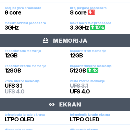
broj jezgara procesora
broj jezgara procesora
9
core
8
core
1
maksimalni takt procesora
maksimalni takt procesora
3
GHz
3.3
GHz
10
%
MEMORIJA
kapacitet ram memorije
kapacitet ram memorije
12
GB
12
GB
kapacitet interne memorije
kapacitet interne memorije
128
GB
512
GB
4
x
vrsta interne memorije
vrsta interne memorije
UFS 3.1
UFS 3.1
UFS 4.0
UFS 4.0
EKRAN
tehnologija izrade ekrana
tehnologija izrade ekrana
LTPO OLED
LTPO OLED
dijagonala ekrana
dijagonala ekrana