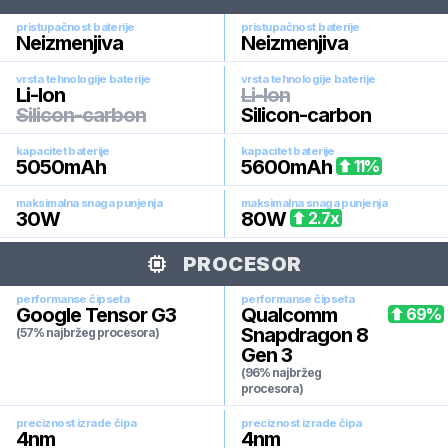
pristupačnost baterije
pristupačnost baterije
Neizmenjiva
Neizmenjiva
vrsta tehnologije baterije
vrsta tehnologije baterije
Li-Ion
Li-Ion
Silicon-carbon
Silicon-carbon
kapacitet baterije
kapacitet baterije
5050
mAh
5600
mAh
11
%
maksimalna snaga punjenja
maksimalna snaga punjenja
30
W
80
W
2.7
x
PROCESOR
performanse čipseta
performanse čipseta
Google Tensor G3
Qualcomm
69
%
Snapdragon 8
(57% najbržeg procesora)
Gen 3
(96% najbržeg
procesora)
preciznost izrade čipa
preciznost izrade čipa
4
nm
4
nm