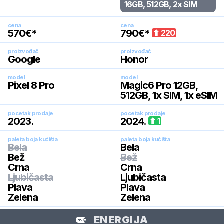
16GB, 512GB, 2x SIM
cena
cena
570
€*
790
€*
220
proizvođač
proizvođač
Google
Honor
model
model
Pixel 8 Pro
Magic6 Pro 12GB,
512GB, 1x SIM, 1x eSIM
pocetak prodaje
pocetak prodaje
2023
.
2024
.
1
paleta boja kućišta
paleta boja kućišta
Bela
Bela
Bež
Bež
Crna
Crna
Ljubičasta
Ljubičasta
Plava
Plava
Zelena
Zelena
ENERGIJA