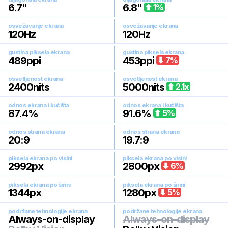
6.7
"
6.8
"
1
%
osvežavanje ekrana
osvežavanje ekrana
120
Hz
120
Hz
gustina piksela ekrana
gustina piksela ekrana
489
ppi
453
ppi
7
%
osvetljenost ekrana
osvetljenost ekrana
2400
nits
5000
nits
2.1
x
odnos ekrana i kućišta
odnos ekrana i kućišta
87.4
%
91.6
%
5
%
odnos strana ekrana
odnos strana ekrana
20:9
19.7:9
piksela ekrana po visini
piksela ekrana po visini
2992
px
2800
px
6
%
piksela ekrana po širini
piksela ekrana po širini
1344
px
1280
px
5
%
podržane tehnologije ekrana
podržane tehnologije ekrana
Always-on-display
Always-on-display