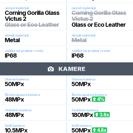
nazad materijal
nazad materijal
Corning Gorilla Glass
Corning Gorilla Glass
Victus 2
Victus 2
Glass or Eco Leather
Glass or Eco Leather
detalji materijal
detalji materijal
Metal
Metal
zaštita od prašine i vode
zaštita od prašine i vode
IP68
IP68
KAMERE
Glavna kamera
Glavna kamera
50
MPx
50
MPx
Širokougaona kamera
Širokougaona kamera
48
MPx
50
MPx
4
%
Telefoto kamera
Telefoto kamera
48
MPx
180
MPx
3.8
x
Selfi kamera
Selfi kamera
10.5
MPx
50
MPx
4.8
x