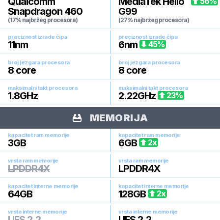
Qualcomm
MediaTek Helio
56
%
Snapdragon 460
G99
(17% najbržeg procesora)
(27% najbržeg procesora)
preciznost izrade čipa
preciznost izrade čipa
11
nm
6
nm
45
%
broj jezgara procesora
broj jezgara procesora
8
core
8
core
maksimalni takt procesora
maksimalni takt procesora
1.8
GHz
2.22
GHz
23
%
MEMORIJA
kapacitet ram memorije
kapacitet ram memorije
3
GB
6
GB
2
x
vrsta ram memorije
vrsta ram memorije
LPDDR4X
LPDDR4X
kapacitet interne memorije
kapacitet interne memorije
64
GB
128
GB
2
x
vrsta interne memorije
vrsta interne memorije
UFS 2.2
UFS 2.2