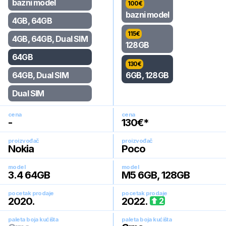
bazni model
100
€
bazni model
4GB, 64GB
115
€
4GB, 64GB, Dual SIM
128GB
64GB
130
€
64GB, Dual SIM
6GB, 128GB
Dual SIM
cena
cena
-
130
€*
proizvođač
proizvođač
Nokia
Poco
model
model
3.4 64GB
M5 6GB, 128GB
pocetak prodaje
pocetak prodaje
2020
.
2022
.
2
paleta boja kućišta
paleta boja kućišta