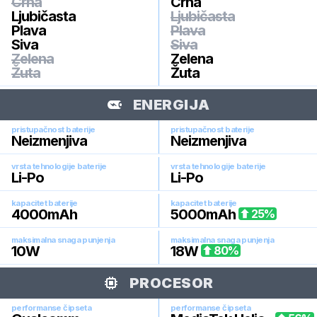
Crna
Crna
Ljubičasta
Ljubičasta
Plava
Plava
Siva
Siva
Zelena
Zelena
Žuta
Žuta
ENERGIJA
pristupačnost baterije
pristupačnost baterije
Neizmenjiva
Neizmenjiva
vrsta tehnologije baterije
vrsta tehnologije baterije
Li-Po
Li-Po
kapacitet baterije
kapacitet baterije
4000
mAh
5000
mAh
25
%
maksimalna snaga punjenja
maksimalna snaga punjenja
10
W
18
W
80
%
PROCESOR
performanse čipseta
performanse čipseta