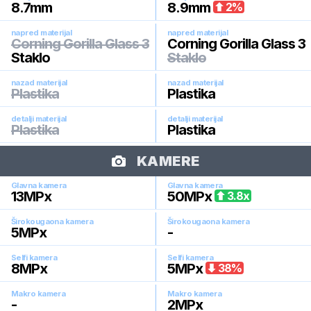
8.7
mm
8.9
mm
2
%
napred materijal
napred materijal
Corning Gorilla Glass 3
Corning Gorilla Glass 3
Staklo
Staklo
nazad materijal
nazad materijal
Plastika
Plastika
detalji materijal
detalji materijal
Plastika
Plastika
KAMERE
Glavna kamera
Glavna kamera
13
MPx
50
MPx
3.8
x
Širokougaona kamera
Širokougaona kamera
5
MPx
-
Selfi kamera
Selfi kamera
8
MPx
5
MPx
38
%
Makro kamera
Makro kamera
-
2
MPx