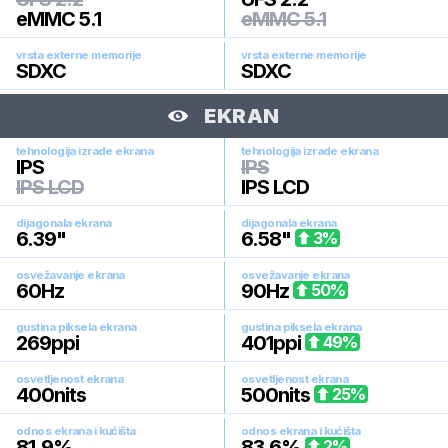
eMMC 5.1
eMMC 5.1
vrsta externe memorije
vrsta externe memorije
SDXC
SDXC
EKRAN
tehnologija izrade ekrana
tehnologija izrade ekrana
IPS
IPS
IPS LCD
IPS LCD
dijagonala ekrana
dijagonala ekrana
6.39
"
6.58
"
3
%
osvežavanje ekrana
osvežavanje ekrana
60
Hz
90
Hz
50
%
gustina piksela ekrana
gustina piksela ekrana
269
ppi
401
ppi
49
%
osvetljenost ekrana
osvetljenost ekrana
400
nits
500
nits
25
%
odnos ekrana i kućišta
odnos ekrana i kućišta
81.9
%
83.6
%
2
%