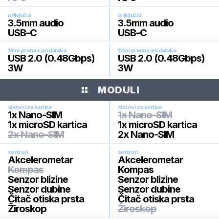
priključci
priključci
3.5mm audio
3.5mm audio
USB-C
USB-C
žični prenos podataka
žični prenos podataka
USB 2.0 (0.48Gbps)
USB 2.0 (0.48Gbps)
3W
3W
MODULI
slotovi za kartice
slotovi za kartice
1x Nano-SIM
1x Nano-SIM
1x microSD kartica
1x microSD kartica
2x Nano-SIM
2x Nano-SIM
senzori
senzori
Akcelerometar
Akcelerometar
Kompas
Kompas
Senzor blizine
Senzor blizine
Senzor dubine
Senzor dubine
Čitač otiska prsta
Čitač otiska prsta
Žiroskop
Žiroskop