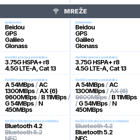
MREŽE
prijemnici
prijemnici
Beidou
Beidou
GPS
GPS
Galileo
Galileo
Glonass
Glonass
mobilni prenos podataka
mobilni prenos podataka
3.75G HSPA+ r8
3.75G HSPA+ r8
4.5G LTE-A, Cat 13
4.5G LTE-A, Cat 13
bežični prenos podataka
bežični prenos podataka
A 54MBps
/
AC
A 54MBps
/
AC
1300MBps
/
AX (6)
1300MBps
/
AX (6)
9600MBps
/
B 11MBps
/
9600MBps
/
B 11MBps
G 54MBps
/
N
/
G 54MBps
/
N
450MBps
450MBps
bežični lokalni prenos podataka
bežični lokalni prenos podataka
Bluetooth 4.2
Bluetooth 4.2
Bluetooth 5.2
Bluetooth 5.2
NFC
NFC