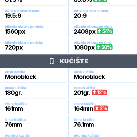
odnos strana ekrana
odnos strana ekrana
19.5:9
20:9
piksela ekrana po visini
piksela ekrana po visini
1560
px
2408
px
54
%
piksela ekrana po širini
piksela ekrana po širini
720
px
1080
px
50
%
KUĆIŠTE
oblik kućišta
oblik kućišta
Monoblock
Monoblock
masa kućišta
masa kućišta
180
gr.
201
gr.
12
%
visina kućišta
visina kućišta
161
mm
164
mm
2
%
širina kućišta
širina kućišta
76
mm
76.1
mm
debljina kućišta
debljina kućišta