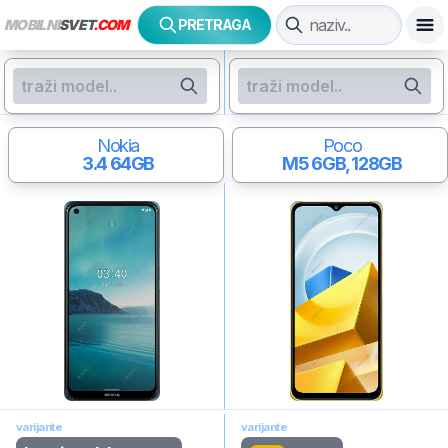
MOBILNI
SVET
.COM
PRETRAGA
Nokia
Poco
3.4
64GB
M5
6GB, 128GB
varijante
varijante