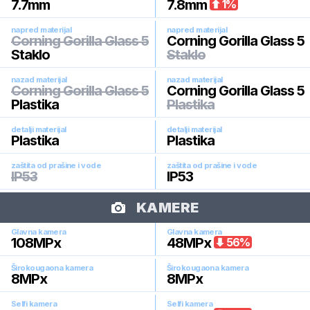
7.7
mm
7.8
mm
1
%
napred materijal
napred materijal
Corning Gorilla Glass 5
Corning Gorilla Glass 5
Staklo
Staklo
nazad materijal
nazad materijal
Corning Gorilla Glass 5
Corning Gorilla Glass 5
Plastika
Plastika
detalji materijal
detalji materijal
Plastika
Plastika
zaštita od prašine i vode
zaštita od prašine i vode
IP53
IP53
KAMERE
Glavna kamera
Glavna kamera
108
MPx
48
MPx
56
%
Širokougaona kamera
Širokougaona kamera
8
MPx
8
MPx
Selfi kamera
Selfi kamera