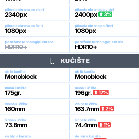
piksela ekrana po visini
piksela ekrana po visini
2340
px
2400
px
3
%
piksela ekrana po širini
piksela ekrana po širini
1080
px
1080
px
podržane tehnologije ekrana
podržane tehnologije ekrana
HDR10+
HDR10+
KUĆIŠTE
oblik kućišta
oblik kućišta
Monoblock
Monoblock
masa kućišta
masa kućišta
175
gr.
196
gr.
12
%
visina kućišta
visina kućišta
160
mm
163.7
mm
2
%
širina kućišta
širina kućišta
73.8
mm
74.4
mm
1
%
debljina kućišta
debljina kućišta