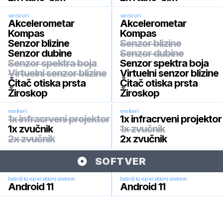
senzori
senzori
Akcelerometar
Akcelerometar
Kompas
Kompas
Senzor blizine
Senzor blizine
Senzor dubine
Senzor dubine
Senzor spektra boja
Senzor spektra boja
Virtuelni senzor blizine
Virtuelni senzor blizine
Čitač otiska prsta
Čitač otiska prsta
Žiroskop
Žiroskop
emiteri
emiteri
1x infracrveni projektor
1x infracrveni projektor
1x zvučnik
1x zvučnik
2x zvučnik
2x zvučnik
SOFTVER
fabrički operativni sistem
fabrički operativni sistem
Android 11
Android 11