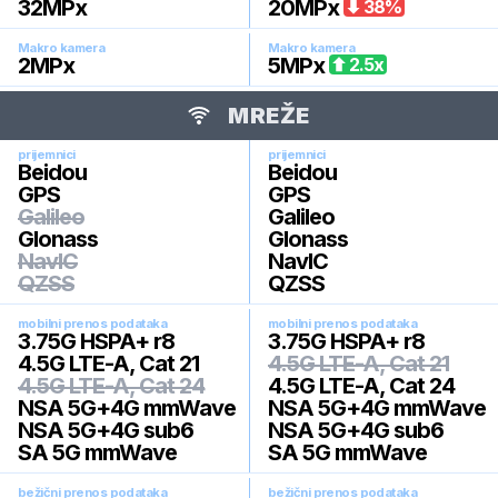
32
MPx
20
MPx
38
%
Makro kamera
Makro kamera
2
MPx
5
MPx
2.5
x
MREŽE
prijemnici
prijemnici
Beidou
Beidou
GPS
GPS
Galileo
Galileo
Glonass
Glonass
NavIC
NavIC
QZSS
QZSS
mobilni prenos podataka
mobilni prenos podataka
3.75G HSPA+ r8
3.75G HSPA+ r8
4.5G LTE-A, Cat 21
4.5G LTE-A, Cat 21
4.5G LTE-A, Cat 24
4.5G LTE-A, Cat 24
NSA 5G+4G mmWave
NSA 5G+4G mmWave
NSA 5G+4G sub6
NSA 5G+4G sub6
SA 5G mmWave
SA 5G mmWave
bežični prenos podataka
bežični prenos podataka