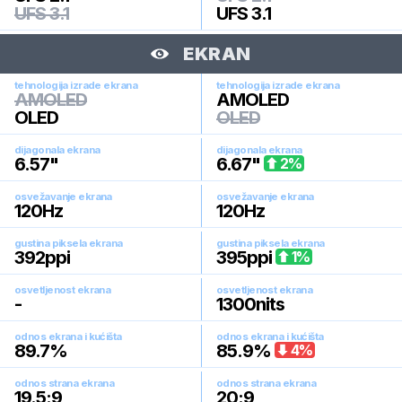
UFS 3.1
UFS 3.1
EKRAN
tehnologija izrade ekrana
tehnologija izrade ekrana
AMOLED
AMOLED
OLED
OLED
dijagonala ekrana
dijagonala ekrana
6.57
"
6.67
"
2
%
osvežavanje ekrana
osvežavanje ekrana
120
Hz
120
Hz
gustina piksela ekrana
gustina piksela ekrana
392
ppi
395
ppi
1
%
osvetljenost ekrana
osvetljenost ekrana
-
1300
nits
odnos ekrana i kućišta
odnos ekrana i kućišta
89.7
%
85.9
%
4
%
odnos strana ekrana
odnos strana ekrana
19.5:9
20:9