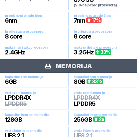
(51% najbržeg procesora)
preciznost izrade čipa
preciznost izrade čipa
6
nm
7
nm
17
%
broj jezgara procesora
broj jezgara procesora
8
core
8
core
maksimalni takt procesora
maksimalni takt procesora
2.4
GHz
3.2
GHz
33
%
MEMORIJA
kapacitet ram memorije
kapacitet ram memorije
6
GB
8
GB
33
%
vrsta ram memorije
vrsta ram memorije
LPDDR4X
LPDDR4X
LPDDR5
LPDDR5
kapacitet interne memorije
kapacitet interne memorije
128
GB
256
GB
2
x
vrsta interne memorije
vrsta interne memorije
UFS 2.1
UFS 2.1