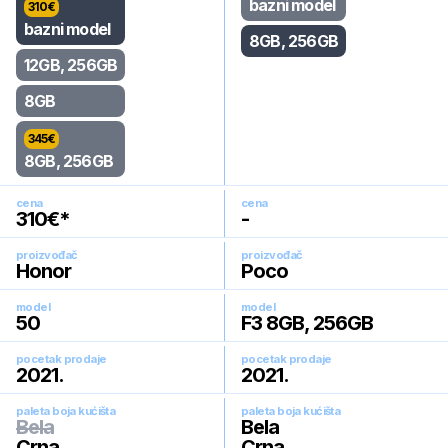
bazni model
310
€
bazni model
8GB, 256GB
12GB, 256GB
8GB
345
€
8GB, 256GB
cena
cena
310
€*
-
proizvođač
proizvođač
Honor
Poco
model
model
50
F3 8GB, 256GB
pocetak prodaje
pocetak prodaje
2021
.
2021
.
paleta boja kućišta
paleta boja kućišta
Bela
Bela
Crna
Crna