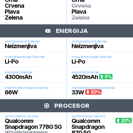
Crvena
Crvena
Plava
Plava
Zelena
Zelena
ENERGIJA
pristupačnost baterije
pristupačnost baterije
Neizmenjiva
Neizmenjiva
vrsta tehnologije baterije
vrsta tehnologije baterije
Li-Po
Li-Po
kapacitet baterije
kapacitet baterije
4300
mAh
4520
mAh
5
%
maksimalna snaga punjenja
maksimalna snaga punjenja
66
W
33
W
50
%
PROCESOR
performanse čipseta
performanse čipseta
Qualcomm
Qualcomm
20
%
Snapdragon 778G 5G
Snapdragon
870 5G
(42% najbržeg procesora)