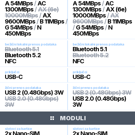
A 54MBps
/
AC
A 54MBps
/
AC
1300MBps
/
AX (6e)
1300MBps
/
AX (6e)
10000MBps
/
AX
10000MBps
/
AX
9600MBps
/
B 11MBps
/
9600MBps
/
B 11MBps
G 54MBps
/
N
/
G 54MBps
/
N
450MBps
450MBps
bežični lokalni prenos podataka
bežični lokalni prenos podataka
Bluetooth 5.1
Bluetooth 5.1
Bluetooth 5.2
Bluetooth 5.2
NFC
NFC
priključci
priključci
USB-C
USB-C
žični prenos podataka
žični prenos podataka
USB 2 (0.48Gbps) 3W
USB 2 (0.48Gbps) 3W
USB 2.0 (0.48Gbps)
USB 2.0 (0.48Gbps)
3W
3W
MODULI
slotovi za kartice
slotovi za kartice
2x Nano-SIM
2x Nano-SIM