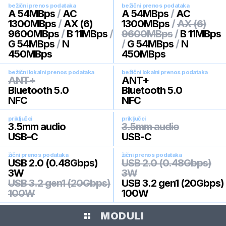
bežični prenos podataka
bežični prenos podataka
A 54MBps
/
AC
A 54MBps
/
AC
1300MBps
/
AX (6)
1300MBps
/
AX (6)
9600MBps
/
B 11MBps
/
9600MBps
/
B 11MBps
G 54MBps
/
N
/
G 54MBps
/
N
450MBps
450MBps
bežični lokalni prenos podataka
bežični lokalni prenos podataka
ANT+
ANT+
Bluetooth 5.0
Bluetooth 5.0
NFC
NFC
priključci
priključci
3.5mm audio
3.5mm audio
USB-C
USB-C
žični prenos podataka
žični prenos podataka
USB 2.0 (0.48Gbps)
USB 2.0 (0.48Gbps)
3W
3W
USB 3.2 gen1 (20Gbps)
USB 3.2 gen1 (20Gbps)
100W
100W
MODULI