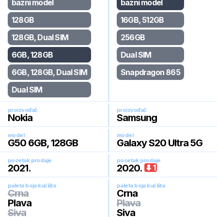
bazni model
bazni model
128GB
16GB, 512GB
128GB, Dual SIM
256GB
6GB, 128GB
Dual SIM
6GB, 128GB, Dual SIM
Snapdragon 865
Dual SIM
proizvođač
proizvođač
Nokia
Samsung
model
model
G50 6GB, 128GB
Galaxy S20 Ultra 5G
pocetak prodaje
pocetak prodaje
2021
.
2020
.
1
paleta boja kućišta
paleta boja kućišta
Crna
Crna
Plava
Plava
Siva
Siva