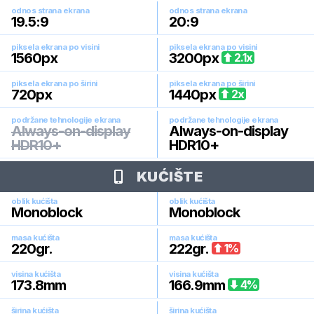
odnos strana ekrana
odnos strana ekrana
19.5:9
20:9
piksela ekrana po visini
piksela ekrana po visini
1560
px
3200
px
2.1
x
piksela ekrana po širini
piksela ekrana po širini
720
px
1440
px
2
x
podržane tehnologije ekrana
podržane tehnologije ekrana
Always-on-display
Always-on-display
HDR10+
HDR10+
KUĆIŠTE
oblik kućišta
oblik kućišta
Monoblock
Monoblock
masa kućišta
masa kućišta
220
gr.
222
gr.
1
%
visina kućišta
visina kućišta
173.8
mm
166.9
mm
4
%
širina kućišta
širina kućišta