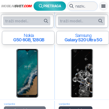
MOBILNI
SVET
.COM
PRETRAGA
Nokia
Samsung
G50
6GB, 128GB
Galaxy S20 Ultra 5G
varijante
varijante