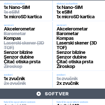
slotovi za kartice
slotovi za kartice
1x Nano-SIM
1x Nano-SIM
1x eSIM
1x eSIM
1x microSD kartica
1x microSD kartica
senzori
senzori
Akcelerometar
Akcelerometar
Barometar
Barometar
Kompas
Kompas
Laserski skener (3D
Laserski skener (3D
TOF)
TOF)
Senzor blizine
Senzor blizine
Senzor dubine
Senzor dubine
Čitač otiska prsta
Čitač otiska prsta
Žiroskop
Žiroskop
emiteri
emiteri
1x zvučnik
1x zvučnik
2x zvučnik
2x zvučnik
SOFTVER
fabrički operativni sistem
fabrički operativni sistem