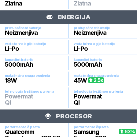
Zlatna
Zlatna
ENERGIJA
pristupačnost baterije
pristupačnost baterije
Neizmenjiva
Neizmenjiva
vrsta tehnologije baterije
vrsta tehnologije baterije
Li-Po
Li-Po
kapacitet baterije
kapacitet baterije
5000
mAh
5000
mAh
maksimalna snaga punjenja
maksimalna snaga punjenja
18
W
45
W
2.5
x
tehnologija bežičnog punjenja
tehnologija bežičnog punjenja
Powermat
Powermat
Qi
Qi
PROCESOR
performanse čipseta
performanse čipseta
Qualcomm
Samsung
63
%