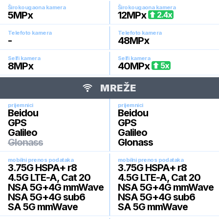
Širokougaona kamera
Širokougaona kamera
5
MPx
12
MPx
2.4
x
Telefoto kamera
Telefoto kamera
-
48
MPx
Selfi kamera
Selfi kamera
8
MPx
40
MPx
5
x
MREŽE
prijemnici
prijemnici
Beidou
Beidou
GPS
GPS
Galileo
Galileo
Glonass
Glonass
mobilni prenos podataka
mobilni prenos podataka
3.75G HSPA+ r8
3.75G HSPA+ r8
4.5G LTE-A, Cat 20
4.5G LTE-A, Cat 20
NSA 5G+4G mmWave
NSA 5G+4G mmWave
NSA 5G+4G sub6
NSA 5G+4G sub6
SA 5G mmWave
SA 5G mmWave