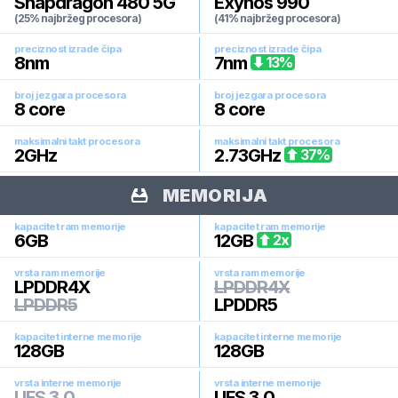
Snapdragon 480 5G
Exynos 990
(25% najbržeg procesora)
(41% najbržeg procesora)
preciznost izrade čipa
preciznost izrade čipa
8
nm
7
nm
13
%
broj jezgara procesora
broj jezgara procesora
8
core
8
core
maksimalni takt procesora
maksimalni takt procesora
2
GHz
2.73
GHz
37
%
MEMORIJA
kapacitet ram memorije
kapacitet ram memorije
6
GB
12
GB
2
x
vrsta ram memorije
vrsta ram memorije
LPDDR4X
LPDDR4X
LPDDR5
LPDDR5
kapacitet interne memorije
kapacitet interne memorije
128
GB
128
GB
vrsta interne memorije
vrsta interne memorije
UFS 3.0
UFS 3.0