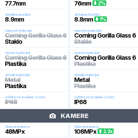
77.7
mm
76
mm
2
%
debljina kućišta
debljina kućišta
8.9
mm
8.8
mm
1
%
napred materijal
napred materijal
Corning Gorilla Glass 6
Corning Gorilla Glass 6
Staklo
Staklo
nazad materijal
nazad materijal
Corning Gorilla Glass 6
Corning Gorilla Glass 6
Plastika
Plastika
detalji materijal
detalji materijal
Metal
Metal
Plastika
Plastika
zaštita od prašine i vode
zaštita od prašine i vode
IP68
IP68
KAMERE
Glavna kamera
Glavna kamera
48
MPx
108
MPx
2.3
x