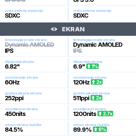
vrsta externe memorije
vrsta externe memorije
SDXC
SDXC
EKRAN
tehnologija izrade ekrana
tehnologija izrade ekrana
Dynamic AMOLED
Dynamic AMOLED
IPS
IPS
dijagonala ekrana
dijagonala ekrana
6.82
"
6.9
"
1
%
osvežavanje ekrana
osvežavanje ekrana
60
Hz
120
Hz
2
x
gustina piksela ekrana
gustina piksela ekrana
252
ppi
511
ppi
2
x
osvetljenost ekrana
osvetljenost ekrana
450
nits
1200
nits
2.7
x
odnos ekrana i kućišta
odnos ekrana i kućišta
84.5
%
89.9
%
6
%