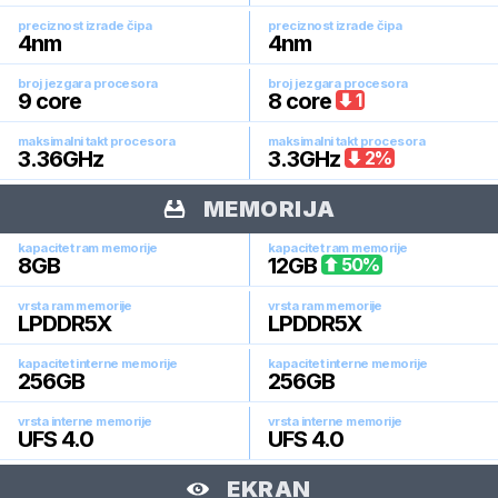
preciznost izrade čipa
preciznost izrade čipa
4
nm
4
nm
broj jezgara procesora
broj jezgara procesora
9
core
8
core
1
maksimalni takt procesora
maksimalni takt procesora
3.36
GHz
3.3
GHz
2
%
MEMORIJA
kapacitet ram memorije
kapacitet ram memorije
8
GB
12
GB
50
%
vrsta ram memorije
vrsta ram memorije
LPDDR5X
LPDDR5X
kapacitet interne memorije
kapacitet interne memorije
256
GB
256
GB
vrsta interne memorije
vrsta interne memorije
UFS 4.0
UFS 4.0
EKRAN