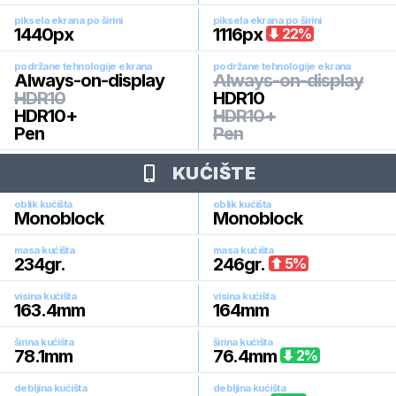
piksela ekrana po širini
piksela ekrana po širini
1440
px
1116
px
22
%
podržane tehnologije ekrana
podržane tehnologije ekrana
Always-on-display
Always-on-display
HDR10
HDR10
HDR10+
HDR10+
Pen
Pen
KUĆIŠTE
oblik kućišta
oblik kućišta
Monoblock
Monoblock
masa kućišta
masa kućišta
234
gr.
246
gr.
5
%
visina kućišta
visina kućišta
163.4
mm
164
mm
širina kućišta
širina kućišta
78.1
mm
76.4
mm
2
%
debljina kućišta
debljina kućišta