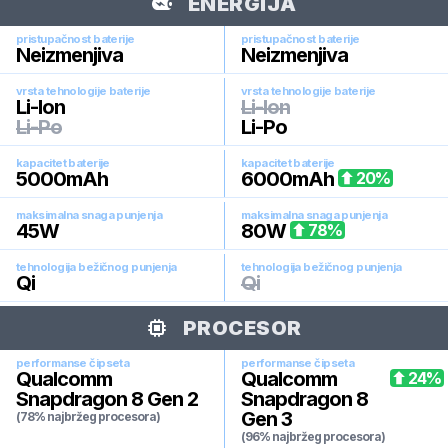
ENERGIJA
pristupačnost baterije
pristupačnost baterije
Neizmenjiva
Neizmenjiva
vrsta tehnologije baterije
vrsta tehnologije baterije
Li-Ion
Li-Ion
Li-Po
Li-Po
kapacitet baterije
kapacitet baterije
5000
mAh
6000
mAh
20
%
maksimalna snaga punjenja
maksimalna snaga punjenja
45
W
80
W
78
%
tehnologija bežičnog punjenja
tehnologija bežičnog punjenja
Qi
Qi
PROCESOR
performanse čipseta
performanse čipseta
Qualcomm
Qualcomm
24
%
Snapdragon 8 Gen 2
Snapdragon 8
Gen 3
(78% najbržeg procesora)
(96% najbržeg procesora)