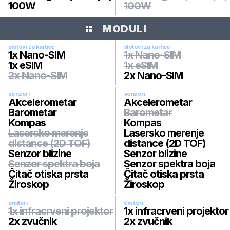
100W
100W
MODULI
slotovi za kartice
slotovi za kartice
1x Nano-SIM
1x Nano-SIM
1x eSIM
1x eSIM
2x Nano-SIM
2x Nano-SIM
senzori
senzori
Akcelerometar
Akcelerometar
Barometar
Barometar
Kompas
Kompas
Lasersko merenje
Lasersko merenje
distance (2D TOF)
distance (2D TOF)
Senzor blizine
Senzor blizine
Senzor spektra boja
Senzor spektra boja
Čitač otiska prsta
Čitač otiska prsta
Žiroskop
Žiroskop
emiteri
emiteri
1x infracrveni projektor
1x infracrveni projektor
2x zvučnik
2x zvučnik