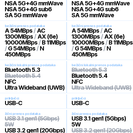
NSA 5G+4G mmWave
NSA 5G+4G mmWave
NSA 5G+4G sub6
NSA 5G+4G sub6
SA 5G mmWave
SA 5G mmWave
bežični prenos podataka
bežični prenos podataka
A 54MBps
/
AC
A 54MBps
/
AC
1300MBps
/
AX (6e)
1300MBps
/
AX (6e)
10000MBps
/
B 11MBps
10000MBps
/
B 11MBps
/
G 54MBps
/
N
/
G 54MBps
/
N
450MBps
450MBps
bežični lokalni prenos podataka
bežični lokalni prenos podataka
Bluetooth 5.3
Bluetooth 5.3
Bluetooth 5.4
Bluetooth 5.4
NFC
NFC
Ultra Wideband (UWB)
Ultra Wideband (UWB)
priključci
priključci
USB-C
USB-C
žični prenos podataka
žični prenos podataka
USB 3.1 gen1 (5Gbps)
USB 3.1 gen1 (5Gbps)
5W
5W
USB 3.2 gen1 (20Gbps)
USB 3.2 gen1 (20Gbps)