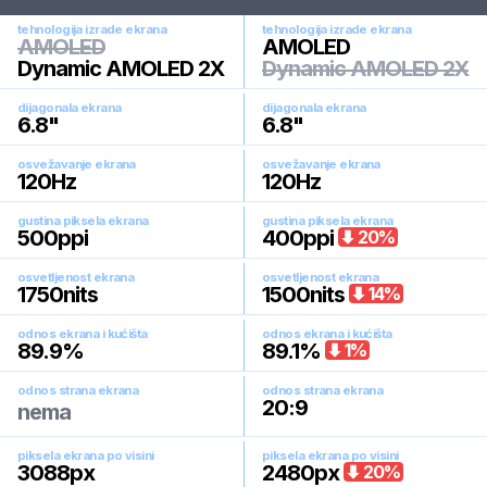
tehnologija izrade ekrana
tehnologija izrade ekrana
AMOLED
AMOLED
Dynamic AMOLED 2X
Dynamic AMOLED 2X
dijagonala ekrana
dijagonala ekrana
6.8
"
6.8
"
osvežavanje ekrana
osvežavanje ekrana
120
Hz
120
Hz
gustina piksela ekrana
gustina piksela ekrana
500
ppi
400
ppi
20
%
osvetljenost ekrana
osvetljenost ekrana
1750
nits
1500
nits
14
%
odnos ekrana i kućišta
odnos ekrana i kućišta
89.9
%
89.1
%
1
%
odnos strana ekrana
odnos strana ekrana
20:9
nema
piksela ekrana po visini
piksela ekrana po visini
3088
px
2480
px
20
%