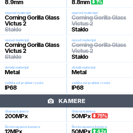
8.9
mm
8.8
mm
1
%
napred materijal
napred materijal
Corning Gorilla Glass
Corning Gorilla Glass
Victus 2
Victus 2
Staklo
Staklo
nazad materijal
nazad materijal
Corning Gorilla Glass
Corning Gorilla Glass
Victus 2
Victus 2
Staklo
Staklo
detalji materijal
detalji materijal
Metal
Metal
zaštita od prašine i vode
zaštita od prašine i vode
IP68
IP68
KAMERE
Glavna kamera
Glavna kamera
200
MPx
50
MPx
75
%
Širokougaona kamera
Širokougaona kamera
12
MPx
50
MPx
4.2
x