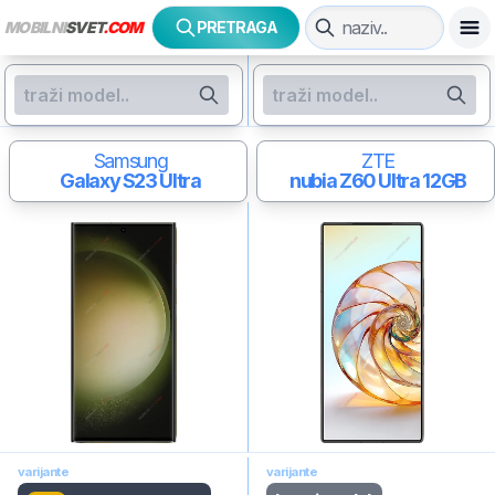
MOBILNI
SVET
.COM
PRETRAGA
Samsung
ZTE
Galaxy S23 Ultra
nubia Z60 Ultra
12GB
varijante
varijante