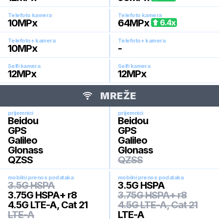
Telefoto kamera
Telefoto kamera
10
MPx
64
MPx
6.4
x
Telefoto+ kamera
Telefoto+ kamera
10
MPx
-
Selfi kamera
Selfi kamera
12
MPx
12
MPx
MREŽE
prijemnici
prijemnici
Beidou
Beidou
GPS
GPS
Galileo
Galileo
Glonass
Glonass
QZSS
QZSS
mobilni prenos podataka
mobilni prenos podataka
3.5G HSPA
3.5G HSPA
3.75G HSPA+ r8
3.75G HSPA+ r8
4.5G LTE-A, Cat 21
4.5G LTE-A, Cat 21
LTE-A
LTE-A