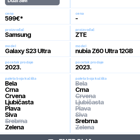
Dual SIM
cena
cena
599
€*
-
proizvođač
proizvođač
Samsung
ZTE
model
model
Galaxy S23 Ultra
nubia Z60 Ultra 12GB
pocetak prodaje
pocetak prodaje
2023
.
2023
.
paleta boja kućišta
paleta boja kućišta
Bela
Bela
Crna
Crna
Crvena
Crvena
Ljubičasta
Ljubičasta
Plava
Plava
Siva
Siva
Srebrna
Srebrna
Zelena
Zelena